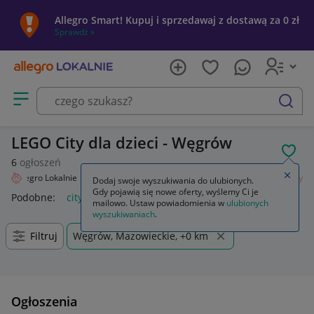
Allegro Smart! Kupuj i sprzedawaj z dostawą za 0 zł
Sprawdź »
Otwórz menu z kategoriami
szukaj
LEGO City dla dzieci - Węgrów
POL
6
ogłoszeń
Zamkn
Allegro Lokalnie
Dziecko
Zabawki
Klocki
LEGO
Zestawy
City
Dodaj swoje wyszukiwania do ulubionych.
Gdy pojawią się nowe oferty, wyślemy Ci je
Podobne:
city
lego city
lego city policja
lego city pociąg
mailowo. Ustaw powiadomienia w
ulubionych
wyszukiwaniach
.
Filtruj
Węgrów, Mazowieckie, +0 km
Ogłoszenia