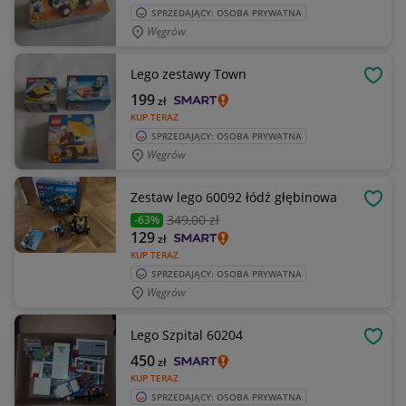
SPRZEDAJĄCY: OSOBA PRYWATNA
Węgrów
Lego zestawy Town
OBSE
199
zł
KUP TERAZ
SPRZEDAJĄCY: OSOBA PRYWATNA
Węgrów
Zestaw lego 60092 łódź głębinowa
OBSE
349
,00 zł
-63%
129
zł
KUP TERAZ
SPRZEDAJĄCY: OSOBA PRYWATNA
Węgrów
Lego Szpital 60204
OBSE
450
zł
KUP TERAZ
SPRZEDAJĄCY: OSOBA PRYWATNA