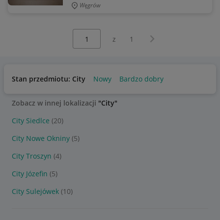
Węgrów
Wybierz stronę:
Następna strona
z
1
Stan przedmiotu: City
Nowy
Bardzo dobry
Zobacz w innej lokalizacji
"City"
City Siedlce
(20)
City Nowe Okniny
(5)
City Troszyn
(4)
City Józefin
(5)
City Sulejówek
(10)