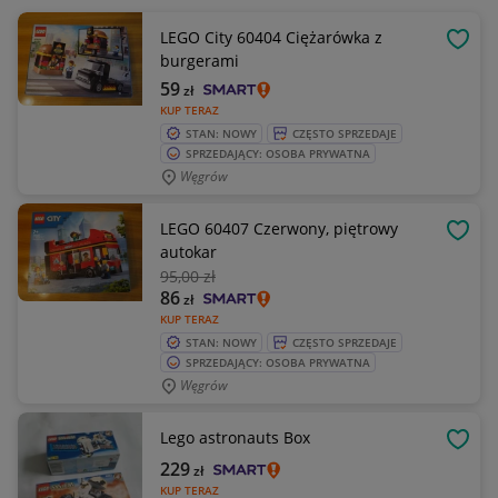
LEGO City 60404 Ciężarówka z
OBSE
burgerami
59
zł
KUP TERAZ
STAN: NOWY
CZĘSTO SPRZEDAJE
SPRZEDAJĄCY: OSOBA PRYWATNA
Węgrów
LEGO 60407 Czerwony, piętrowy
OBSE
autokar
95
,00 zł
86
zł
KUP TERAZ
STAN: NOWY
CZĘSTO SPRZEDAJE
SPRZEDAJĄCY: OSOBA PRYWATNA
Węgrów
Lego astronauts Box
OBSE
229
zł
KUP TERAZ