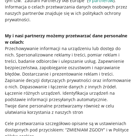
tym tzw. “Zaufani Partnerzy IAB Europe” (
9
partnerów
).
Przydatne informacje
Informacja o celach przetwarzania danych osobowych przez
naszych partnerów znajduje się w ich politykach ochrony
prywatności.
Jak to działa
Napisz do nas
My i nasi partnerzy możemy przetwarzać dane personalne
w celach:
Allegro Gadane dla sprzedających
Przechowywanie informacji na urządzeniu lub dostęp do
Allegro Gadane dla kupujących
nich
.
Spersonalizowane reklamy i treści, pomiar reklam i
treści, badanie odbiorców i ulepszanie usług
.
Zapewnienie
Mapa miejscowości
bezpieczeństwa, zapobieganie oszustwom i naprawianie
błędów
.
Dostarczanie i prezentowanie reklam i treści
.
Informacje prawne
Zapisanie decyzji dotyczących prywatności oraz informowanie
o nich
.
Dopasowanie i łączenie danych z innych źródeł
.
Regulamin
Łączenie różnych urządzeń
.
Identyfikacja urządzeń na
podstawie informacji przesyłanych automatycznie
.
Polityka plików "cookies"
Twoje dane personalne przetwarzamy również w celu
ułatwiania korzystania z naszych stron
Ustawienia plików "cookies"
Cele przetwarzania szczegółowo opisane są w ustawieniach
Udostępnianie lokalizacji
dostępnych pod przyciskiem: “ZMIENIAM ZGODY” i w Polityce
Informacje dla Aktu o Usługach Cyfrowych