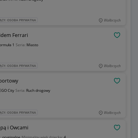
Wałbrzych
ĄCY: OSOBA PRYWATNA
idem Ferrari
OBSERWU
ormuła 1
Seria:
Miasto
Wałbrzych
ĄCY: OSOBA PRYWATNA
portowy
OBSERWU
EGO City
Seria:
Ruch drogowy
Wałbrzych
ĄCY: OSOBA PRYWATNA
epą i Owcami
OBSERWU
a:
oryginalne
Minimalny wiek dziecka:
4