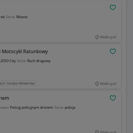
OBSERWU
rak
Seria:
Miasto
Wałbrzych
ki Motocykl Ratunkowy
OBSERWU
LEGO City
Seria:
Ruch drogowy
Wałbrzych
ĄCY: OSOBA PRYWATNA
onem
OBSERWU
stawu:
Pościg policyjnym dronem
Seria:
policja
Wałbrzych