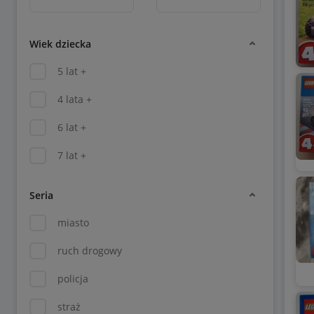
Wiek dziecka
5 lat +
4 lata +
6 lat +
7 lat +
Seria
miasto
ruch drogowy
policja
straż