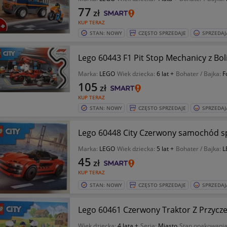
77
zł
KUP TERAZ
STAN: NOWY
CZĘSTO SPRZEDAJE
SPRZEDAJ
Lego 60443 F1 Pit Stop Mechanicy z Bol
Marka:
LEGO
Wiek dziecka:
6 lat +
Bohater / Bajka:
F
105
zł
KUP TERAZ
STAN: NOWY
CZĘSTO SPRZEDAJE
SPRZEDAJ
Lego 60448 City Czerwony samochód s
Marka:
LEGO
Wiek dziecka:
5 lat +
Bohater / Bajka:
L
45
zł
KUP TERAZ
STAN: NOWY
CZĘSTO SPRZEDAJE
SPRZEDAJ
Lego 60461 Czerwony Traktor Z Przycz
Wiek dziecka:
4 lata +
Seria:
Miasto
Stan opakowani