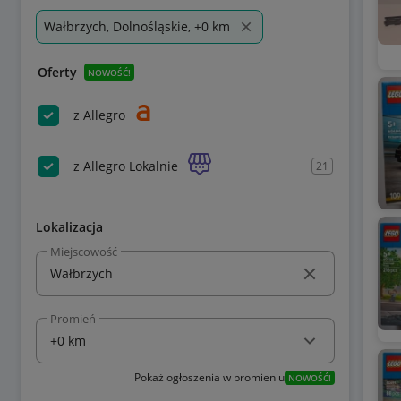
Wałbrzych, Dolnośląskie, +0 km
Oferty
NOWOŚĆ!
z Allegro
z Allegro Lokalnie
21
Lokalizacja
Miejscowość
Promień
Pokaż ogłoszenia w promieniu
NOWOŚĆ!