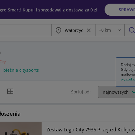
SPRAW
egro Smart! Kupuj i sprzedawaj z dostawą za 0 zł
Miasto
Wyczyść frazę
+
0
km
Odległość
szu
ń
City
Dodaj sw
Gdy poja
bieżnia citysports
mailowo
wyszuki
k listy
Widok siatki
Sortuj od:
łoszenia
Zestaw Lego City 7936 Przejazd Kolejo