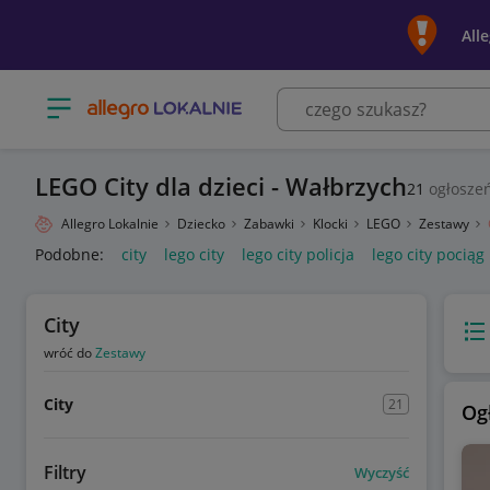
All
Otwórz menu z kategoriami
LEGO City dla dzieci - Wałbrzych
21
ogłosze
Allegro Lokalnie
Dziecko
Zabawki
Klocki
LEGO
Zestawy
Podobne:
city
lego city
lego city policja
lego city pociąg
City
Wido
wróć do
Zestawy
City
21
Og
Filtry
Wyczyść