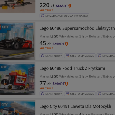
220
zł
KUP TERAZ
SPRZEDAJĄCY: OSOBA PRYWATNA
Lego 60486 Supersamochód Elektryczn
Marka:
LEGO
Wiek dziecka:
5 lat +
Bohater / Bajka:
b
45
zł
KUP TERAZ
STAN: NOWY
CZĘSTO SPRZEDAJE
SPRZEDAJ
Lego 60488 Food Truck Z Frytkami
Marka:
LEGO
Wiek dziecka:
5 lat +
Bohater / Bajka:
b
77
zł
KUP TERAZ
STAN: NOWY
CZĘSTO SPRZEDAJE
SPRZEDAJ
Lego City 60491 Laweta Dla Motocykli
Marka:
LEGO
Wiek dziecka:
4 lata +
Bohater / Bajka: