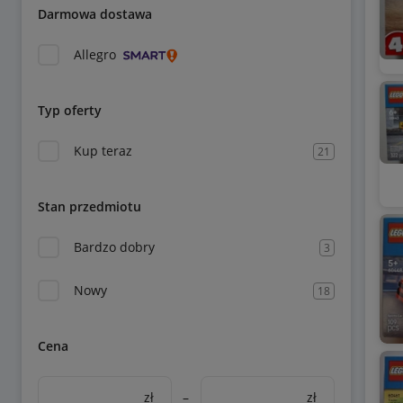
Darmowa dostawa
Allegro
Typ oferty
Kup teraz
21
Stan przedmiotu
Bardzo dobry
3
Nowy
18
Cena
zł
–
zł