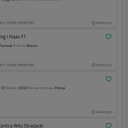
Wałbrzych
ĄCY: OSOBA PRYWATNA
ing i Haas F1
OBSERWU
Formuła 1
Seria:
Miasto
Wałbrzych
ĄCY: OSOBA PRYWATNA
OBSERWU
:
CE
Marka:
LEGO
Nazwa zestawu:
Policja
Wałbrzych
ontra Wóz Strażacki