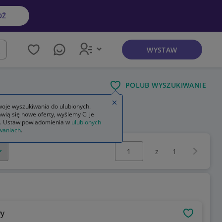
DŹ
WYSTAW
kaj
POLUB WYSZUKIWANIE
Zamknij wskazówkę
oje wyszukiwania do ulubionych.
wią się nowe oferty, wyślemy Ci je
. Ustaw powiadomienia w
ulubionych
waniach
.
Wybierz stronę:
Następna 
z
1
wy
OBSERWU