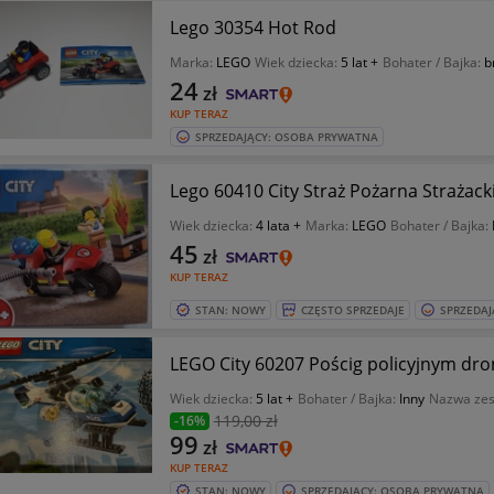
Lego 30354 Hot Rod
Marka:
LEGO
Wiek dziecka:
5 lat +
Bohater / Bajka:
b
24
zł
KUP TERAZ
SPRZEDAJĄCY: OSOBA PRYWATNA
Lego 60410 City Straż Pożarna Strażac
Wiek dziecka:
4 lata +
Marka:
LEGO
Bohater / Bajka:
45
zł
KUP TERAZ
STAN: NOWY
CZĘSTO SPRZEDAJE
SPRZEDAJ
LEGO City 60207 Pościg policyjnym dr
Wiek dziecka:
5 lat +
Bohater / Bajka:
Inny
Nazwa ze
119
,00 zł
-16%
99
zł
KUP TERAZ
STAN: NOWY
SPRZEDAJĄCY: OSOBA PRYWATNA