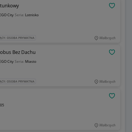
Ratunkowy
OBSERWU
EGO City
Seria:
Lotnisko
Wałbrzych
ĄCY: OSOBA PRYWATNA
tobus Bez Dachu
OBSERWU
EGO City
Seria:
Miasto
Wałbrzych
ĄCY: OSOBA PRYWATNA
OBSERWU
05
Wałbrzych