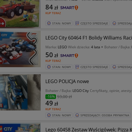
84
zł
KUP TERAZ
STAN: NOWY
CZĘSTO SPRZEDAJE
SPRZEDAJ
LEGO City 60464 F1 Bolidy Williams Rac
Marka:
LEGO
Wiek dziecka:
4 lata +
Bohater / Bajka:
50
zł
KUP TERAZ
STAN: NOWY
CZĘSTO SPRZEDAJE
SPRZEDAJ
LEGO POLICJA nowe
Bohater / Bajka:
LEGO City
Certyfikaty, opinie, atesty
59
,00 zł
-16%
49
zł
KUP TERAZ
STAN: NOWY
SPRZEDAJĄCY: OSOBA PRYWATNA
Lego 60458 Zestaw Wyścigówek: Pizza K