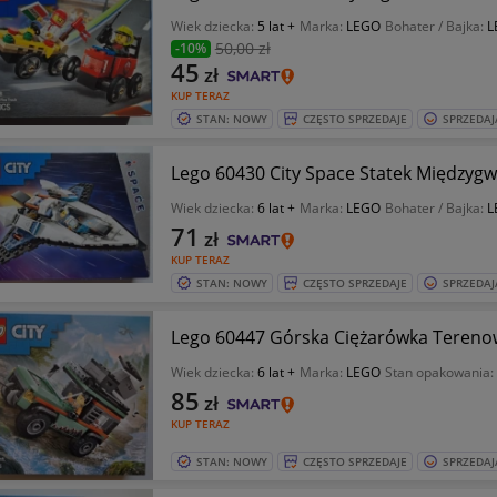
Wiek dziecka:
5 lat +
Marka:
LEGO
Bohater / Bajka:
L
50
,00 zł
-10%
45
zł
KUP TERAZ
STAN: NOWY
CZĘSTO SPRZEDAJE
SPRZEDAJ
Lego 60430 City Space Statek Międzygw
Wiek dziecka:
6 lat +
Marka:
LEGO
Bohater / Bajka:
L
71
zł
KUP TERAZ
STAN: NOWY
CZĘSTO SPRZEDAJE
SPRZEDAJ
Lego 60447 Górska Ciężarówka Tereno
Wiek dziecka:
6 lat +
Marka:
LEGO
Stan opakowania:
85
zł
KUP TERAZ
STAN: NOWY
CZĘSTO SPRZEDAJE
SPRZEDAJ