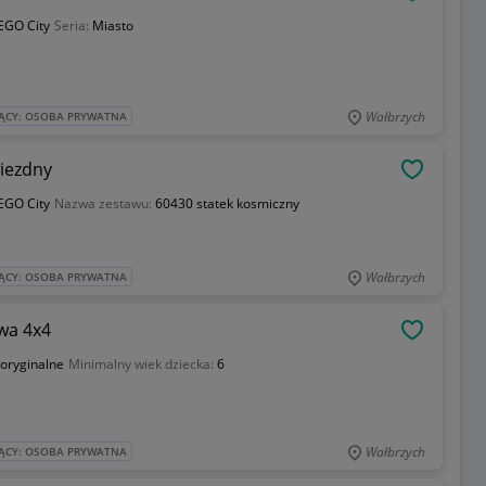
OBSERWU
EGO City
Seria:
Miasto
Wałbrzych
ĄCY: OSOBA PRYWATNA
iezdny
OBSERWU
EGO City
Nazwa zestawu:
60430 statek kosmiczny
Wałbrzych
ĄCY: OSOBA PRYWATNA
wa 4x4
OBSERWU
oryginalne
Minimalny wiek dziecka:
6
Wałbrzych
ĄCY: OSOBA PRYWATNA