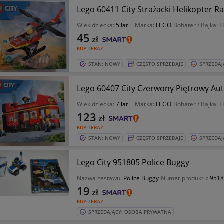
Lego 60411 City Strażacki Helikopter 
Wiek dziecka:
5 lat +
Marka:
LEGO
Bohater / Bajka:
L
45
zł
KUP TERAZ
STAN: NOWY
CZĘSTO SPRZEDAJE
SPRZEDAJ
Lego 60407 City Czerwony Piętrowy Au
Wiek dziecka:
7 lat +
Marka:
LEGO
Bohater / Bajka:
L
123
zł
KUP TERAZ
STAN: NOWY
CZĘSTO SPRZEDAJE
SPRZEDAJ
Lego City 951805 Police Buggy
Nazwa zestawu:
Police Buggy
Numer produktu:
9518
19
zł
KUP TERAZ
SPRZEDAJĄCY: OSOBA PRYWATNA