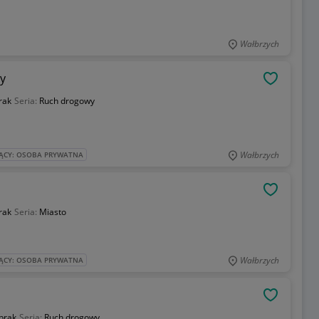
Wałbrzych
y
OBSERWU
rak
Seria:
Ruch drogowy
Wałbrzych
ĄCY: OSOBA PRYWATNA
OBSERWU
rak
Seria:
Miasto
Wałbrzych
ĄCY: OSOBA PRYWATNA
OBSERWU
brak
Seria:
Ruch drogowy