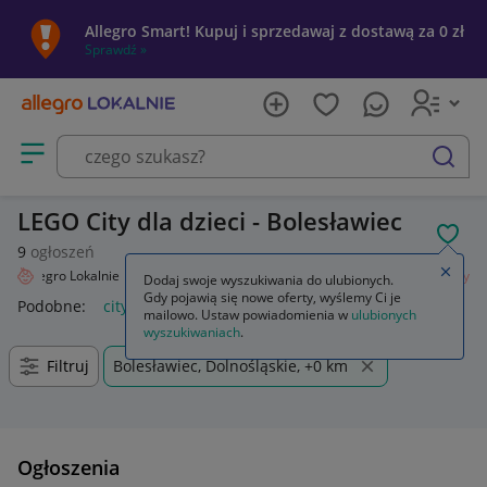
Allegro Smart! Kupuj i sprzedawaj z dostawą za 0 zł
Sprawdź »
Otwórz menu z kategoriami
szukaj
LEGO City dla dzieci - Bolesławiec
POL
9
ogłoszeń
Zamkn
Allegro Lokalnie
Dziecko
Zabawki
Klocki
LEGO
Zestawy
City
Dodaj swoje wyszukiwania do ulubionych.
Gdy pojawią się nowe oferty, wyślemy Ci je
Podobne:
city
lego city
lego city policja
lego city pociąg
mailowo. Ustaw powiadomienia w
ulubionych
wyszukiwaniach
.
Filtruj
Bolesławiec, Dolnośląskie, +0 km
Ogłoszenia