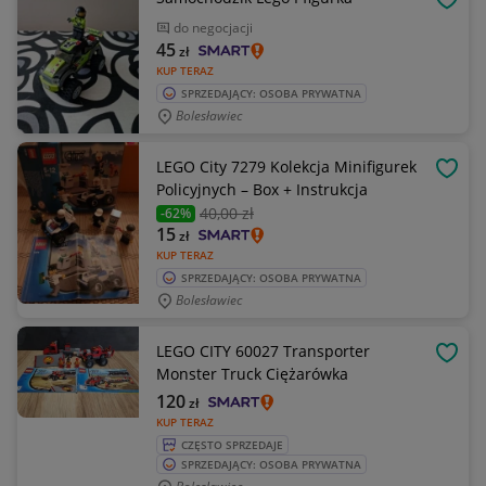
OBSE
do negocjacji
45
zł
KUP TERAZ
SPRZEDAJĄCY: OSOBA PRYWATNA
Bolesławiec
LEGO City 7279 Kolekcja Minifigurek
OBSE
Policyjnych – Box + Instrukcja
40
,00 zł
-62%
15
zł
KUP TERAZ
SPRZEDAJĄCY: OSOBA PRYWATNA
Bolesławiec
LEGO CITY 60027 Transporter
OBSE
Monster Truck Ciężarówka
120
zł
KUP TERAZ
CZĘSTO SPRZEDAJE
SPRZEDAJĄCY: OSOBA PRYWATNA