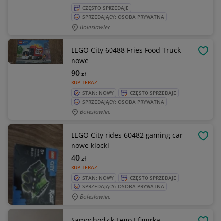
CZĘSTO SPRZEDAJE
SPRZEDAJĄCY: OSOBA PRYWATNA
Bolesławiec
LEGO City 60488 Fries Food Truck
OBSE
nowe
90
zł
KUP TERAZ
STAN: NOWY
CZĘSTO SPRZEDAJE
SPRZEDAJĄCY: OSOBA PRYWATNA
Bolesławiec
LEGO City rides 60482 gaming car
OBSE
nowe klocki
40
zł
KUP TERAZ
STAN: NOWY
CZĘSTO SPRZEDAJE
SPRZEDAJĄCY: OSOBA PRYWATNA
Bolesławiec
Samochodzik Lego I figurka