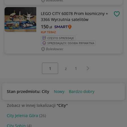
Bolesławiec
LEGO CITY 60078 Prom kosmiczny +
OBSE
3366 Wyrzutnia satelitów
150
zł
KUP TERAZ
CZĘSTO SPRZEDAJE
SPRZEDAJĄCY: OSOBA PRYWATNA
Bolesławiec
Wybierz stronę:
Następna strona
z
1
Stan przedmiotu: City
Nowy
Bardzo dobry
Zobacz w innej lokalizacji
"City"
City Jelenia Góra
(26)
City Sobin
(4)