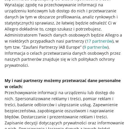
Wyrażając zgodę na przechowywanie informacji na
urządzeniu końcowym lub dostęp do nich i przetwarzanie
danych (w tym w obszarze profilowania, analiz rynkowych i
statystycznych) sprawiasz, że łatwiej będzie odnaleźć Ci w
Allegro dokładnie to, czego szukasz i potrzebujesz.
Administratorem Twoich danych osobowych będzie Allegro a
w niektórych przypadkach nasi partnerzy (
17
partnerów
), w
tym tzw. “Zaufani Partnerzy IAB Europe” (
9
partnerów
).
Przydatne informacje
Informacja o celach przetwarzania danych osobowych przez
naszych partnerów znajduje się w ich politykach ochrony
prywatności.
Jak to działa
Napisz do nas
My i nasi partnerzy możemy przetwarzać dane personalne
w celach:
Allegro Gadane dla sprzedających
Przechowywanie informacji na urządzeniu lub dostęp do
Allegro Gadane dla kupujących
nich
.
Spersonalizowane reklamy i treści, pomiar reklam i
treści, badanie odbiorców i ulepszanie usług
.
Zapewnienie
Mapa miejscowości
bezpieczeństwa, zapobieganie oszustwom i naprawianie
błędów
.
Dostarczanie i prezentowanie reklam i treści
.
Informacje prawne
Zapisanie decyzji dotyczących prywatności oraz informowanie
o nich
.
Dopasowanie i łączenie danych z innych źródeł
.