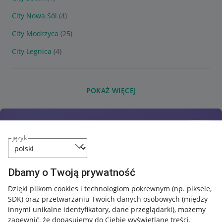
City Nowa Sól
(4)
City Modrzyca
(25)
City Legnica
(4)
POKAŻ WIĘCEJ
język
Dbamy o Twoją prywatność
Dzięki plikom cookies i technologiom pokrewnym
(np. piksele,
SDK)
oraz przetwarzaniu Twoich danych osobowych
(między
innymi unikalne identyfikatory, dane przeglądarki)
, możemy
zapewnić, że dopasujemy do Ciebie wyświetlane treści.