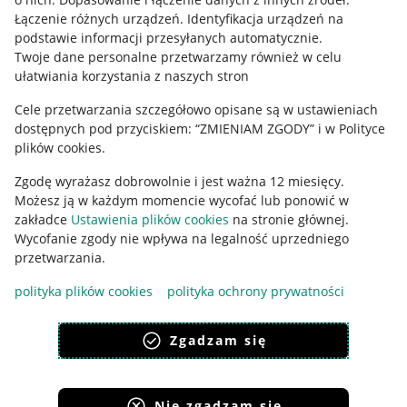
Regulamin
Łączenie różnych urządzeń
.
Identyfikacja urządzeń na
podstawie informacji przesyłanych automatycznie
.
Polityka plików "cookies"
Twoje dane personalne przetwarzamy również w celu
ułatwiania korzystania z naszych stron
Ustawienia plików "cookies"
Cele przetwarzania szczegółowo opisane są w ustawieniach
Udostępnianie lokalizacji
dostępnych pod przyciskiem: “ZMIENIAM ZGODY” i w Polityce
Informacje dla Aktu o Usługach Cyfrowych
plików cookies.
Zgodę wyrażasz dobrowolnie i jest ważna 12 miesięcy.
Pobierz aplikację
Możesz ją w każdym momencie wycofać lub ponowić w
zakładce
Ustawienia plików cookies
na stronie głównej.
Wycofanie zgody nie wpływa na legalność uprzedniego
przetwarzania.
polityka plików cookies
polityka ochrony prywatności
Zgadzam się
Nie zgadzam się