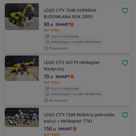
LEGO CITY 7248 KOPARKA
OBSE
BUDOWLANA ROK 2005!
90
zł
KUP TERAZ
CZĘSTO SPRZEDAJE
SPRZEDAJĄCY: OSOBA PRYWATNA
Bolesławiec
LEGO CITY 60179 Helikopter
OBSE
Medyczny
70
zł
KUP TERAZ
CZĘSTO SPRZEDAJE
SPRZEDAJĄCY: OSOBA PRYWATNA
Bolesławiec
LEGO CITY 7288 Mobilna Jednostka
OBSE
policji + Helikopter 7741
150
zł
KUP TERAZ