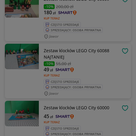
OBSE
200
,00 zł
-10%
180
zł
KUP TERAZ
CZĘSTO SPRZEDAJE
SPRZEDAJĄCY: OSOBA PRYWATNA
Jawor
Zestaw klocków LEGO City 60088
OBSE
NAJTANIEJ
55
,00 zł
-10%
49
zł
KUP TERAZ
CZĘSTO SPRZEDAJE
SPRZEDAJĄCY: OSOBA PRYWATNA
Jawor
Zestaw klocków LEGO City 60000
OBSE
45
zł
KUP TERAZ
CZĘSTO SPRZEDAJE
SPRZEDAJĄCY: OSOBA PRYWATNA