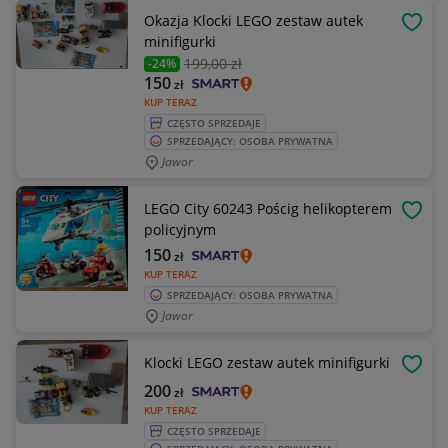
Okazja Klocki LEGO zestaw autek
OBSE
minifigurki
199
,00 zł
-24%
150
zł
KUP TERAZ
CZĘSTO SPRZEDAJE
SPRZEDAJĄCY: OSOBA PRYWATNA
Jawor
LEGO City 60243 Pościg helikopterem
OBSE
policyjnym
150
zł
KUP TERAZ
SPRZEDAJĄCY: OSOBA PRYWATNA
Jawor
Klocki LEGO zestaw autek minifigurki
OBSE
200
zł
KUP TERAZ
CZĘSTO SPRZEDAJE