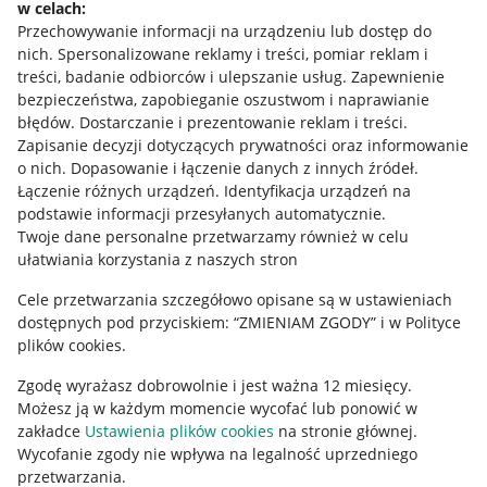
w celach:
Allegro Gadane dla sprzedających
Przechowywanie informacji na urządzeniu lub dostęp do
Allegro Gadane dla kupujących
nich
.
Spersonalizowane reklamy i treści, pomiar reklam i
treści, badanie odbiorców i ulepszanie usług
.
Zapewnienie
Mapa miejscowości
bezpieczeństwa, zapobieganie oszustwom i naprawianie
błędów
.
Dostarczanie i prezentowanie reklam i treści
.
Informacje prawne
Zapisanie decyzji dotyczących prywatności oraz informowanie
o nich
.
Dopasowanie i łączenie danych z innych źródeł
.
Regulamin
Łączenie różnych urządzeń
.
Identyfikacja urządzeń na
podstawie informacji przesyłanych automatycznie
.
Polityka plików "cookies"
Twoje dane personalne przetwarzamy również w celu
ułatwiania korzystania z naszych stron
Ustawienia plików "cookies"
Cele przetwarzania szczegółowo opisane są w ustawieniach
Udostępnianie lokalizacji
dostępnych pod przyciskiem: “ZMIENIAM ZGODY” i w Polityce
Informacje dla Aktu o Usługach Cyfrowych
plików cookies.
Zgodę wyrażasz dobrowolnie i jest ważna 12 miesięcy.
Pobierz aplikację
Możesz ją w każdym momencie wycofać lub ponowić w
zakładce
Ustawienia plików cookies
na stronie głównej.
Wycofanie zgody nie wpływa na legalność uprzedniego
przetwarzania.