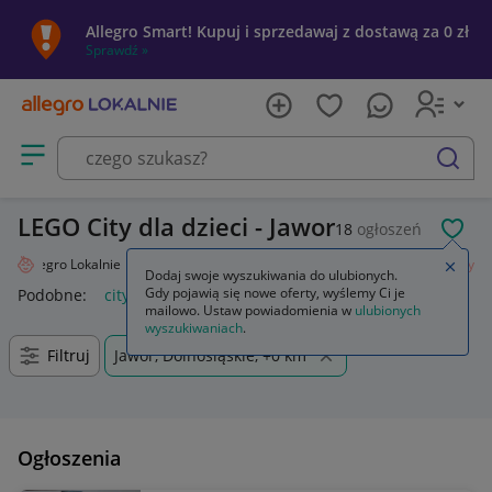
Allegro Smart! Kupuj i sprzedawaj z dostawą za 0 zł
Sprawdź »
Otwórz menu z kategoriami
szukaj
LEGO City dla dzieci - Jawor
18
ogłoszeń
POL
Allegro Lokalnie
Dziecko
Zabawki
Klocki
LEGO
Zestawy
City
Zamkn
Dodaj swoje wyszukiwania do ulubionych.
Gdy pojawią się nowe oferty, wyślemy Ci je
Podobne:
city
lego city
lego city policja
lego city pociąg
mailowo. Ustaw powiadomienia w
ulubionych
wyszukiwaniach
.
Filtruj
Jawor, Dolnośląskie, +0 km
Ogłoszenia