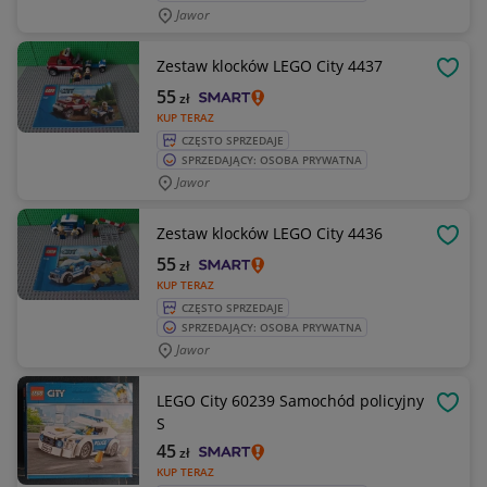
Jawor
Zestaw klocków LEGO City 4437
OBSE
55
zł
KUP TERAZ
CZĘSTO SPRZEDAJE
SPRZEDAJĄCY: OSOBA PRYWATNA
Jawor
Zestaw klocków LEGO City 4436
OBSE
55
zł
KUP TERAZ
CZĘSTO SPRZEDAJE
SPRZEDAJĄCY: OSOBA PRYWATNA
Jawor
LEGO City 60239 Samochód policyjny
OBSE
S
45
zł
KUP TERAZ