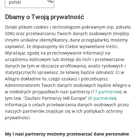
Dbamy o Twoją prywatność
Dzięki plikom cookies i technologiom pokrewnym
(np. piksele,
SDK)
oraz przetwarzaniu Twoich danych osobowych
(między
innymi unikalne identyfikatory, dane przeglądarki)
, możemy
zapewnić, że dopasujemy do Ciebie wyświetlane treści.
Wyrażając zgodę na przechowywanie informacji na
urządzeniu końcowym lub dostęp do nich i przetwarzanie
danych (w tym w obszarze profilowania, analiz rynkowych i
statystycznych) sprawiasz, że łatwiej będzie odnaleźć Ci w
Allegro dokładnie to, czego szukasz i potrzebujesz.
Administratorem Twoich danych osobowych będzie Allegro a
w niektórych przypadkach nasi partnerzy (
17
partnerów
), w
tym tzw. “Zaufani Partnerzy IAB Europe” (
9
partnerów
).
Przydatne informacje
Informacja o celach przetwarzania danych osobowych przez
naszych partnerów znajduje się w ich politykach ochrony
prywatności.
Jak to działa
Napisz do nas
My i nasi partnerzy możemy przetwarzać dane personalne