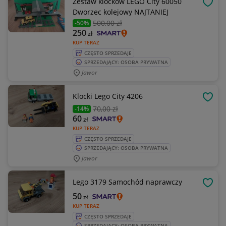
Zestaw klocków LEGO City 60050
OBSE
Dworzec kolejowy NAJTANIEJ
500
,00 zł
-50%
250
zł
KUP TERAZ
CZĘSTO SPRZEDAJE
SPRZEDAJĄCY: OSOBA PRYWATNA
Jawor
Klocki Lego City 4206
OBSE
70
,00 zł
-14%
60
zł
KUP TERAZ
CZĘSTO SPRZEDAJE
SPRZEDAJĄCY: OSOBA PRYWATNA
Jawor
Lego 3179 Samochód naprawczy
OBSE
50
zł
KUP TERAZ
CZĘSTO SPRZEDAJE
SPRZEDAJĄCY: OSOBA PRYWATNA