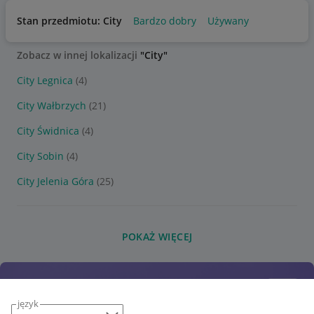
Stan przedmiotu: City
Bardzo dobry
Używany
Zobacz w innej lokalizacji
"City"
City Legnica
(4)
City Wałbrzych
(21)
City Świdnica
(4)
City Sobin
(4)
City Jelenia Góra
(25)
POKAŻ WIĘCEJ
język