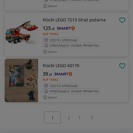
Jawor
Klocki LEGO 7213 Straż pożarna
OBSE
125
zł
KUP TERAZ
CZĘSTO SPRZEDAJE
SPRZEDAJĄCY: OSOBA PRYWATNA
Jawor
Klocki LEGO 60170
OBSE
39
zł
KUP TERAZ
CZĘSTO SPRZEDAJE
SPRZEDAJĄCY: OSOBA PRYWATNA
Jawor
Wybierz stronę:
Następna strona
z
1