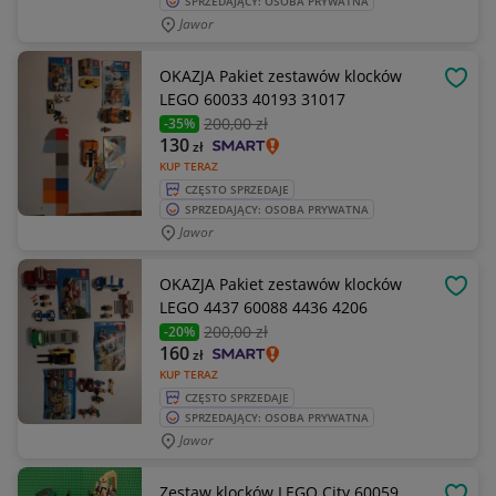
SPRZEDAJĄCY: OSOBA PRYWATNA
Jawor
OKAZJA Pakiet zestawów klocków
OBSE
LEGO 60033 40193 31017
200
,00 zł
-35%
130
zł
KUP TERAZ
CZĘSTO SPRZEDAJE
SPRZEDAJĄCY: OSOBA PRYWATNA
Jawor
OKAZJA Pakiet zestawów klocków
OBSE
LEGO 4437 60088 4436 4206
200
,00 zł
-20%
160
zł
KUP TERAZ
CZĘSTO SPRZEDAJE
SPRZEDAJĄCY: OSOBA PRYWATNA
Jawor
Zestaw klocków LEGO City 60059