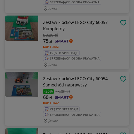
SPRZEDAJĄCY: OSOBA PRYWATNA
Jawor
Zestaw klocków LEGO City 60057
OBSE
Kompletny
80
,00 zł
75
zł
KUP TERAZ
CZĘSTO SPRZEDAJE
SPRZEDAJĄCY: OSOBA PRYWATNA
Jawor
Zestaw klocków LEGO City 60054
OBSE
Samochód naprawczy
75
,00 zł
-20%
60
zł
KUP TERAZ
CZĘSTO SPRZEDAJE
SPRZEDAJĄCY: OSOBA PRYWATNA
Jawor