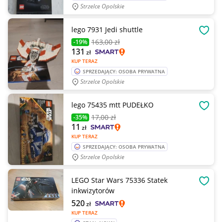
Strzelce Opolskie
lego 7931 Jedi shuttle
OBSE
163
,00 zł
-19%
131
zł
KUP TERAZ
SPRZEDAJĄCY: OSOBA PRYWATNA
Strzelce Opolskie
lego 75435 mtt PUDEŁKO
OBSE
17
,00 zł
-35%
11
zł
KUP TERAZ
SPRZEDAJĄCY: OSOBA PRYWATNA
Strzelce Opolskie
LEGO Star Wars 75336 Statek
OBSE
inkwizytorów
520
zł
KUP TERAZ