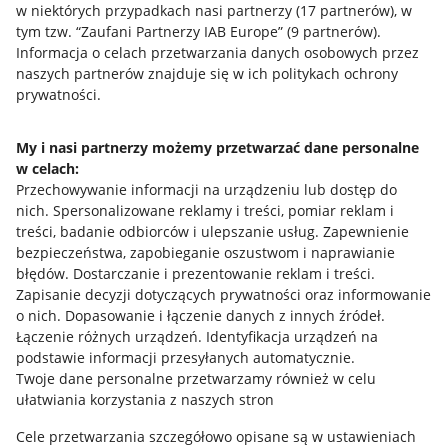
w niektórych przypadkach nasi partnerzy (
17
partnerów
), w
tym tzw. “Zaufani Partnerzy IAB Europe” (
9
partnerów
).
Przydatne informacje
Informacja o celach przetwarzania danych osobowych przez
naszych partnerów znajduje się w ich politykach ochrony
prywatności.
Jak to działa
Napisz do nas
My i nasi partnerzy możemy przetwarzać dane personalne
w celach:
Allegro Gadane dla sprzedających
Przechowywanie informacji na urządzeniu lub dostęp do
Allegro Gadane dla kupujących
nich
.
Spersonalizowane reklamy i treści, pomiar reklam i
treści, badanie odbiorców i ulepszanie usług
.
Zapewnienie
Mapa miejscowości
bezpieczeństwa, zapobieganie oszustwom i naprawianie
błędów
.
Dostarczanie i prezentowanie reklam i treści
.
Informacje prawne
Zapisanie decyzji dotyczących prywatności oraz informowanie
o nich
.
Dopasowanie i łączenie danych z innych źródeł
.
Regulamin
Łączenie różnych urządzeń
.
Identyfikacja urządzeń na
podstawie informacji przesyłanych automatycznie
.
Polityka plików "cookies"
Twoje dane personalne przetwarzamy również w celu
ułatwiania korzystania z naszych stron
Ustawienia plików "cookies"
Cele przetwarzania szczegółowo opisane są w ustawieniach
Udostępnianie lokalizacji