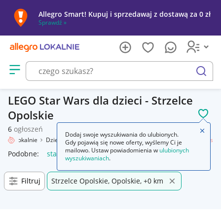
Allegro Smart! Kupuj i sprzedawaj z dostawą za 0 zł
Sprawdź »
Otwórz menu z kategoriami
szukaj
LEGO Star Wars dla dzieci - Strzelce
Opolskie
POL
6
ogłoszeń
Zamkn
Dodaj swoje wyszukiwania do ulubionych.
legro Lokalnie
Dziecko
Zabawki
Klocki
LEGO
Zestawy
Star Wars
Gdy pojawią się nowe oferty, wyślemy Ci je
mailowo. Ustaw powiadomienia w
ulubionych
Podobne:
star wars
lego star wars
lego star wars figurki
l
wyszukiwaniach
.
Filtruj
Strzelce Opolskie, Opolskie, +0 km