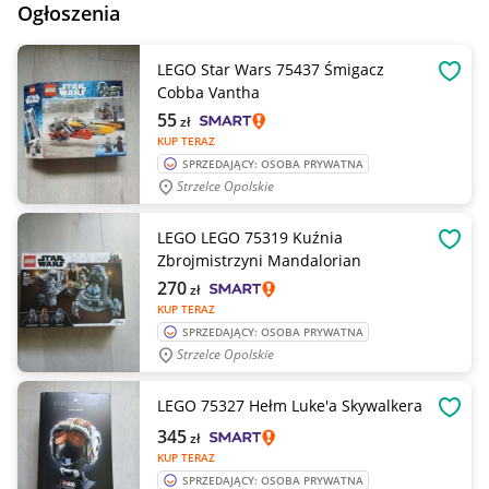
Ogłoszenia
LEGO Star Wars 75437 Śmigacz
OBSE
Cobba Vantha
55
zł
KUP TERAZ
SPRZEDAJĄCY: OSOBA PRYWATNA
Strzelce Opolskie
LEGO LEGO 75319 Kuźnia
OBSE
Zbrojmistrzyni Mandalorian
270
zł
KUP TERAZ
SPRZEDAJĄCY: OSOBA PRYWATNA
Strzelce Opolskie
LEGO 75327 Hełm Luke'a Skywalkera
OBSE
345
zł
KUP TERAZ
SPRZEDAJĄCY: OSOBA PRYWATNA