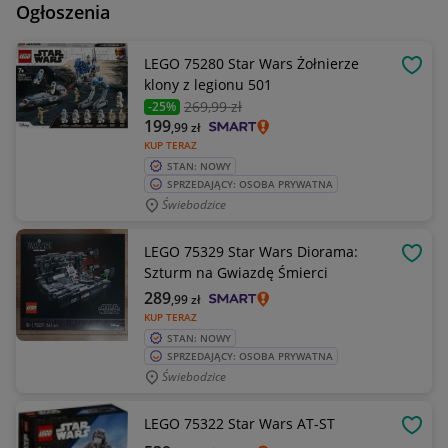
Ogłoszenia
LEGO 75280 Star Wars Żołnierze
OBSE
klony z legionu 501
269
,99 zł
-25%
199
,99
zł
KUP TERAZ
STAN: NOWY
SPRZEDAJĄCY: OSOBA PRYWATNA
Świebodzice
LEGO 75329 Star Wars Diorama:
OBSE
Szturm na Gwiazdę Śmierci
289
,99
zł
KUP TERAZ
STAN: NOWY
SPRZEDAJĄCY: OSOBA PRYWATNA
Świebodzice
LEGO 75322 Star Wars AT-ST
OBSE