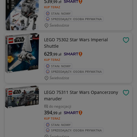
539
,99
zł
KUP TERAZ
STAN: NOWY
SPRZEDAJĄCY: OSOBA PRYWATNA
Świebodzice
LEGO 75302 Star Wars Imperial
OBSE
Shuttle
629
,99
zł
KUP TERAZ
STAN: NOWY
SPRZEDAJĄCY: OSOBA PRYWATNA
Świebodzice
LEGO 75311 Star Wars Opancerzony
OBSE
maruder
do negocjacji
394
,99
zł
KUP TERAZ
STAN: NOWY
SPRZEDAJĄCY: OSOBA PRYWATNA
Świebodzice