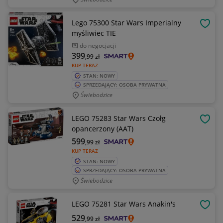
Lego 75300 Star Wars Imperialny
OBSE
myśliwiec TIE
do negocjacji
399
,99
zł
KUP TERAZ
STAN: NOWY
SPRZEDAJĄCY: OSOBA PRYWATNA
Świebodzice
LEGO 75283 Star Wars Czołg
OBSE
opancerzony (AAT)
599
,99
zł
KUP TERAZ
STAN: NOWY
SPRZEDAJĄCY: OSOBA PRYWATNA
Świebodzice
LEGO 75281 Star Wars Anakin's
OBSE
529
,99
zł