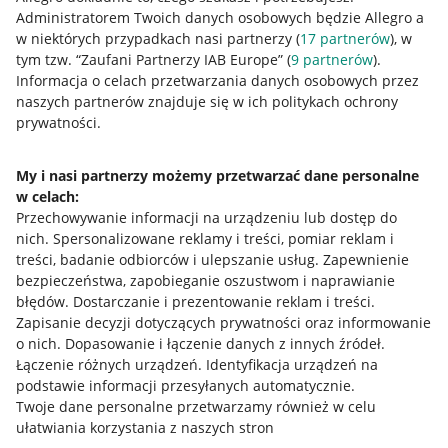
Administratorem Twoich danych osobowych będzie Allegro a
w niektórych przypadkach nasi partnerzy (
17
partnerów
), w
tym tzw. “Zaufani Partnerzy IAB Europe” (
9
partnerów
).
Przydatne informacje
Informacja o celach przetwarzania danych osobowych przez
naszych partnerów znajduje się w ich politykach ochrony
prywatności.
Jak to działa
Napisz do nas
My i nasi partnerzy możemy przetwarzać dane personalne
w celach:
Allegro Gadane dla sprzedających
Przechowywanie informacji na urządzeniu lub dostęp do
Allegro Gadane dla kupujących
nich
.
Spersonalizowane reklamy i treści, pomiar reklam i
treści, badanie odbiorców i ulepszanie usług
.
Zapewnienie
Mapa miejscowości
bezpieczeństwa, zapobieganie oszustwom i naprawianie
błędów
.
Dostarczanie i prezentowanie reklam i treści
.
Informacje prawne
Zapisanie decyzji dotyczących prywatności oraz informowanie
o nich
.
Dopasowanie i łączenie danych z innych źródeł
.
Regulamin
Łączenie różnych urządzeń
.
Identyfikacja urządzeń na
podstawie informacji przesyłanych automatycznie
.
Polityka plików "cookies"
Twoje dane personalne przetwarzamy również w celu
ułatwiania korzystania z naszych stron
Ustawienia plików "cookies"