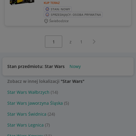
KUP TERAZ
STAN: NOWY
SPRZEDAJĄCY: OSOBA PRYWATNA
Świebodzice
Wybierz stronę:
Następna strona
z
1
Stan przedmiotu: Star Wars
Nowy
Zobacz w innej lokalizacji
"Star Wars"
Star Wars Wałbrzych
(14)
Star Wars Jaworzyna Śląska
(5)
Star Wars Świdnica
(24)
Star Wars Legnica
(7)
Star Wars Kowary
(11)