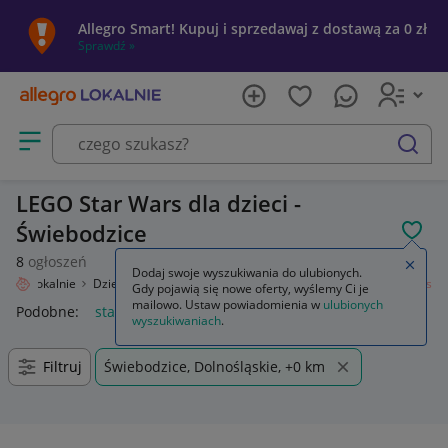
Allegro Smart! Kupuj i sprzedawaj z dostawą za 0 zł
Sprawdź »
Otwórz menu z kategoriami
szukaj
LEGO Star Wars dla dzieci -
Świebodzice
POL
8
ogłoszeń
Zamkn
Dodaj swoje wyszukiwania do ulubionych.
legro Lokalnie
Dziecko
Zabawki
Klocki
LEGO
Zestawy
Star Wars
Gdy pojawią się nowe oferty, wyślemy Ci je
mailowo. Ustaw powiadomienia w
ulubionych
Podobne:
star wars
lego star wars
lego star wars figurki
l
wyszukiwaniach
.
Filtruj
Świebodzice, Dolnośląskie, +0 km