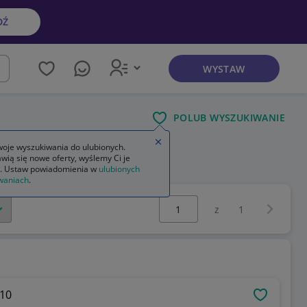
DŹ
WYSTAW
kaj
POLUB WYSZUKIWANIE
Zamknij wskazówkę
oje wyszukiwania do ulubionych.
wią się nowe oferty, wyślemy Ci je
. Ustaw powiadomienia w
ulubionych
waniach
.
Wybierz stronę:
Następna 
z
1
110
OBSERWU