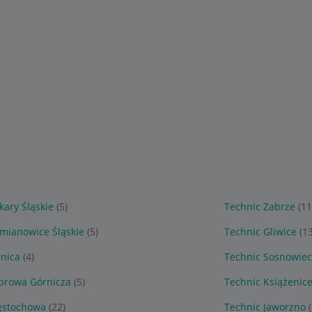
kary Śląskie
(5)
Technic Zabrze
(11
emianowice Śląskie
(5)
Technic Gliwice
(1
rnica
(4)
Technic Sosnowie
browa Górnicza
(5)
Technic Książenic
ęstochowa
(22)
Technic Jaworzno