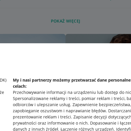
POKAŻ WIĘCEJ
SDK)
My i nasi partnerzy możemy przetwarzać dane personaln
celach:
że
Przechowywanie informacji na urządzeniu lub dostęp do ni
Spersonalizowane reklamy i treści, pomiar reklam i treści, b
odbiorców i ulepszanie usług
.
Zapewnienie bezpieczeństwa,
zapobieganie oszustwom i naprawianie błędów
.
Dostarczani
prezentowanie reklam i treści
.
Zapisanie decyzji dotyczącyc
prywatności oraz informowanie o nich
.
Dopasowanie i łącze
danych z innych źródeł
.
Łączenie różnych urządzeń
.
Identyf