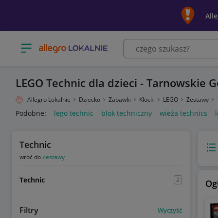
All
Otwórz menu z kategoriami
LEGO Technic dla dzieci - Tarnowskie G
Allegro Lokalnie
Dziecko
Zabawki
Klocki
LEGO
Zestawy
Podobne:
lego technic
blok techniczny
wieża technics
Technic
Wido
wróć do
Zestawy
Technic
2
Og
Filtry
Wyczyść