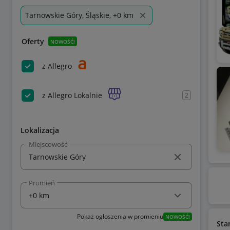
Tarnowskie Góry, Śląskie, +0 km
Oferty
NOWOŚĆ!
z Allegro
z Allegro Lokalnie
2
Lokalizacja
Miejscowość
Promień
Pokaż ogłoszenia w promieniu
NOWOŚĆ!
Sta