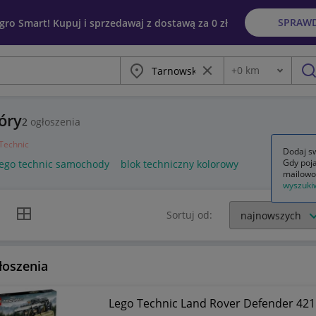
SPRAW
egro Smart! Kupuj i sprzedawaj z dostawą za 0 zł
Miasto
Wyczyść frazę
+
0
km
Odległość
szu
óry
2
ogłoszenia
Technic
Dodaj sw
Gdy poja
lego technic samochody
blok techniczny kolorowy
mailowo
wyszuki
k listy
Widok siatki
Sortuj od:
łoszenia
Lego Technic Land Rover Defender 42