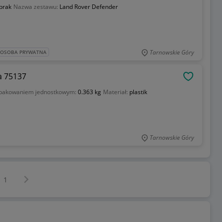
brak
Nazwa zestawu:
Land Rover Defender
Tarnowskie Góry
: OSOBA PRYWATNA
a 75137
OBSERWU
opakowaniem jednostkowym:
0.363 kg
Materiał:
plastik
Tarnowskie Góry
Następna strona
z
1