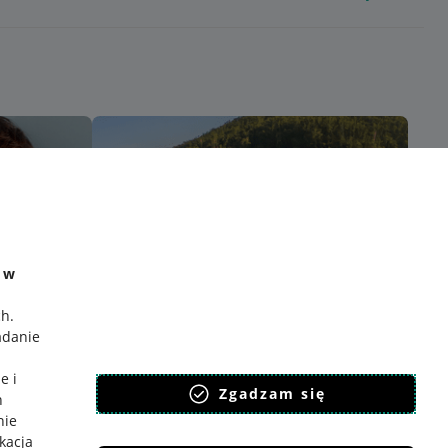
e w
ch
.
adanie
e i
Zgadzam się
h
nie
ikacja