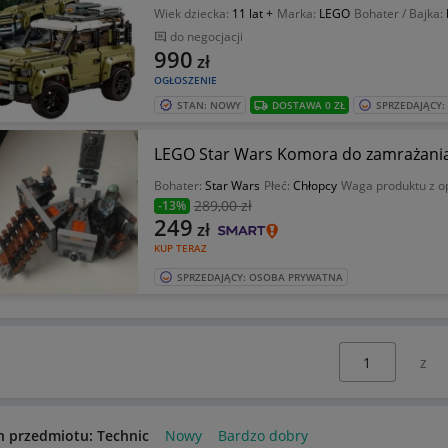
Wiek dziecka:
11 lat +
Marka:
LEGO
Bohater / Bajka:
do negocjacji
990
zł
OGŁOSZENIE
STAN: NOWY
DOSTAWA 0 ZŁ
SPRZEDAJĄCY
LEGO Star Wars Komora do zamrażani
Bohater:
Star Wars
Płeć:
Chłopcy
Waga produktu z 
289
,00 zł
-13%
249
zł
KUP TERAZ
SPRZEDAJĄCY: OSOBA PRYWATNA
Wybierz stronę:
n przedmiotu: Technic
Nowy
Bardzo dobry