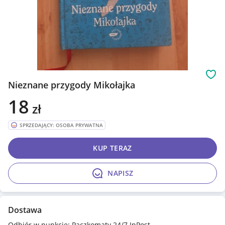
Obs
Nieznane przygody Mikołajka
18
zł
SPRZEDAJĄCY: OSOBA PRYWATNA
KUP TERAZ
NAPISZ
Dostawa
Odbiór w punkcie: Paczkomaty 24/7 InPost -