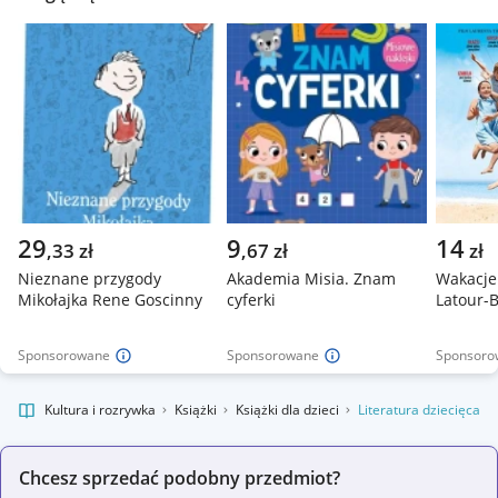
29
9
14
,
33
zł
,
67
zł
zł
Nieznane przygody
Akademia Misia. Znam
Wakacje 
Mikołajka Rene Goscinny
cyferki
Latour-
Sponsorowane
Sponsorowane
Sponsoro
alnie
Kultura i rozrywka
Książki
Książki dla dzieci
Literatura dziecięca
Chcesz sprzedać podobny przedmiot?