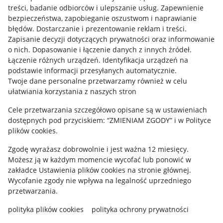
treści, badanie odbiorców i ulepszanie usług
.
Zapewnienie
bezpieczeństwa, zapobieganie oszustwom i naprawianie
błędów
.
Dostarczanie i prezentowanie reklam i treści
.
Zapisanie decyzji dotyczących prywatności oraz informowanie
o nich
.
Dopasowanie i łączenie danych z innych źródeł
.
Łączenie różnych urządzeń
.
Identyfikacja urządzeń na
podstawie informacji przesyłanych automatycznie
.
Twoje dane personalne przetwarzamy również w celu
ułatwiania korzystania z naszych stron
Cele przetwarzania szczegółowo opisane są w ustawieniach
dostępnych pod przyciskiem: “ZMIENIAM ZGODY” i w Polityce
Korzystanie z serwisu oznacza akceptację
regulaminu
.
plików cookies.
Zgodę wyrażasz dobrowolnie i jest ważna 12 miesięcy.
Możesz ją w każdym momencie wycofać lub ponowić w
zakładce
Ustawienia plików cookies
na stronie głównej.
Wycofanie zgody nie wpływa na legalność uprzedniego
przetwarzania.
polityka plików cookies
polityka ochrony prywatności