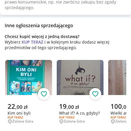
prawo konsumenckie, np. nie zwrócisz zakupu bez zgody
sprzedającego.
Inne ogłoszenia sprzedającego
Chcesz kupić więcej z jedną dostawą?
Wybierz
KUP TERAZ
i w kolejnym kroku dodasz więcej
przedmiotów od tego sprzedającego.
Obserwuj
Obserwuj
Aktualna cena
Aktualna cena
Aktualna 
22
19
100
,
00
zł
,
00
zł
,
00
Kim oni byli
What if? A co, gdyby?
Wielki atla
RODZAJ OFERTY:
KUP TERAZ
RODZAJ OFERTY:
KUP TERAZ
RODZAJ OFERT
KUP TERAZ
Zielona Góra
Zielona Góra
Zielona G
Miejscowość
Miejscowość
Miejscowo