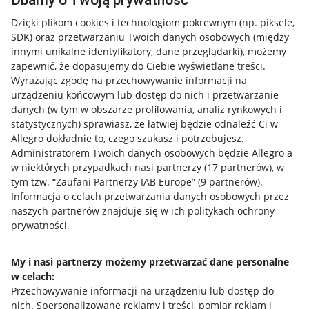
Dbamy o Twoją prywatność
Jak to działa
Dzięki plikom cookies i technologiom pokrewnym
(np. piksele,
SDK)
oraz przetwarzaniu Twoich danych osobowych
(między
Napisz do nas
innymi unikalne identyfikatory, dane przeglądarki)
, możemy
Allegro Gadane dla sprzedających
zapewnić, że dopasujemy do Ciebie wyświetlane treści.
Wyrażając zgodę na przechowywanie informacji na
Allegro Gadane dla kupujących
urządzeniu końcowym lub dostęp do nich i przetwarzanie
danych (w tym w obszarze profilowania, analiz rynkowych i
Mapa miejscowości
statystycznych) sprawiasz, że łatwiej będzie odnaleźć Ci w
Allegro dokładnie to, czego szukasz i potrzebujesz.
Informacje prawne
Administratorem Twoich danych osobowych będzie Allegro a
w niektórych przypadkach nasi partnerzy (
17
partnerów
), w
Regulamin
tym tzw. “Zaufani Partnerzy IAB Europe” (
9
partnerów
).
Informacja o celach przetwarzania danych osobowych przez
Polityka plików "cookies"
naszych partnerów znajduje się w ich politykach ochrony
prywatności.
Ustawienia plików "cookies"
Udostępnianie lokalizacji
My i nasi partnerzy możemy przetwarzać dane personalne
Informacje dla Aktu o Usługach Cyfrowych
w celach:
Przechowywanie informacji na urządzeniu lub dostęp do
nich
.
Spersonalizowane reklamy i treści, pomiar reklam i
Pobierz aplikację