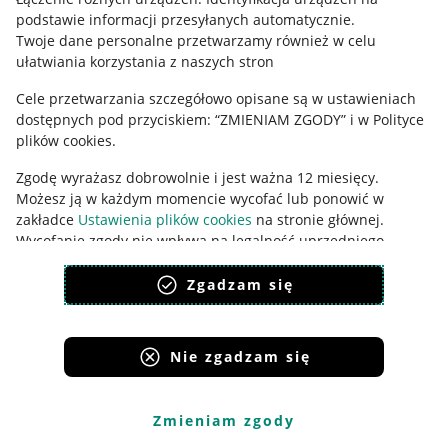
podstawie informacji przesyłanych automatycznie
.
Udostępnianie lokalizacji
Twoje dane personalne przetwarzamy również w celu
ułatwiania korzystania z naszych stron
Informacje dla Aktu o Usługach Cyfrowych
Cele przetwarzania szczegółowo opisane są w ustawieniach
Pobierz aplikację
dostępnych pod przyciskiem: “ZMIENIAM ZGODY” i w Polityce
plików cookies.
Zgodę wyrażasz dobrowolnie i jest ważna 12 miesięcy.
Możesz ją w każdym momencie wycofać lub ponowić w
zakładce
Ustawienia plików cookies
na stronie głównej.
Wycofanie zgody nie wpływa na legalność uprzedniego
przetwarzania.
Zgadzam się
polityka plików cookies
polityka ochrony prywatności
Nie zgadzam się
Korzystanie z serwisu oznacza akceptację
regulaminu
.
Zmieniam zgody