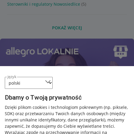
Sterowniki i regulatory Nowosiedlice
(5)
POKAŻ WIĘCEJ
język
Dbamy o Twoją prywatność
Dzięki plikom cookies i technologiom pokrewnym
(np. piksele,
SDK)
oraz przetwarzaniu Twoich danych osobowych
(między
innymi unikalne identyfikatory, dane przeglądarki)
, możemy
zapewnić, że dopasujemy do Ciebie wyświetlane treści.
Wyrażając zgodę na przechowywanie informacji na