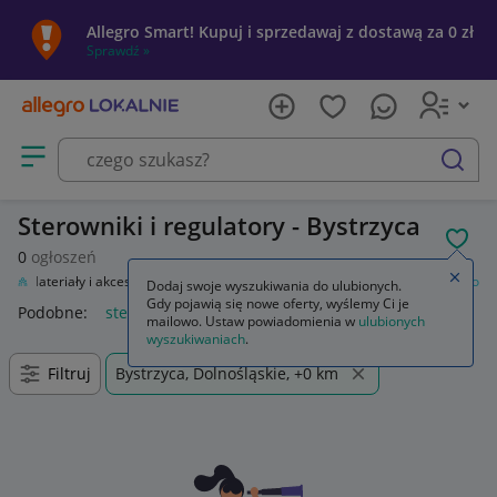
Allegro Smart! Kupuj i sprzedawaj z dostawą za 0 zł
Sprawdź »
Otwórz menu z kategoriami
szukaj
Sterowniki i regulatory - Bystrzyca
POL
0
ogłoszeń
Zamkn
sł
Materiały i akcesoria
Automatyka przemysłowa
Sterowniki i regulatory
Dodaj swoje wyszukiwania do ulubionych.
Gdy pojawią się nowe oferty, wyślemy Ci je
Podobne:
sterowniki i regulatory
mailowo. Ustaw powiadomienia w
ulubionych
wyszukiwaniach
.
Filtruj
Bystrzyca, Dolnośląskie, +0 km