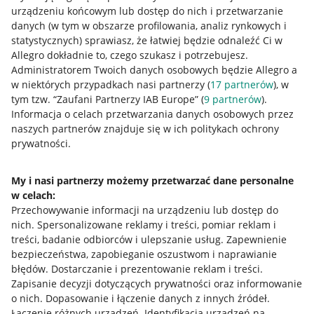
urządzeniu końcowym lub dostęp do nich i przetwarzanie
danych (w tym w obszarze profilowania, analiz rynkowych i
statystycznych) sprawiasz, że łatwiej będzie odnaleźć Ci w
Allegro dokładnie to, czego szukasz i potrzebujesz.
Przydatne informacje
Administratorem Twoich danych osobowych będzie Allegro a
w niektórych przypadkach nasi partnerzy (
17
partnerów
), w
Jak to działa
tym tzw. “Zaufani Partnerzy IAB Europe” (
9
partnerów
).
Informacja o celach przetwarzania danych osobowych przez
Napisz do nas
naszych partnerów znajduje się w ich politykach ochrony
prywatności.
Allegro Gadane dla sprzedających
Allegro Gadane dla kupujących
My i nasi partnerzy możemy przetwarzać dane personalne
w celach:
Mapa miejscowości
Przechowywanie informacji na urządzeniu lub dostęp do
nich
.
Spersonalizowane reklamy i treści, pomiar reklam i
Informacje prawne
treści, badanie odbiorców i ulepszanie usług
.
Zapewnienie
bezpieczeństwa, zapobieganie oszustwom i naprawianie
Regulamin
błędów
.
Dostarczanie i prezentowanie reklam i treści
.
Zapisanie decyzji dotyczących prywatności oraz informowanie
Polityka plików "cookies"
o nich
.
Dopasowanie i łączenie danych z innych źródeł
.
Ustawienia plików "cookies"
Łączenie różnych urządzeń
.
Identyfikacja urządzeń na