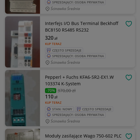
SPRZEDAJĄCY: OSOBA PRYWATNA
Ścinawka Średnia
Interfejs I/O Bus Terminal Beckhoff
OBSE
BC8150 RS485 RS232
320
zł
KUP TERAZ
CZĘSTO SPRZEDAJE
SPRZEDAJĄCY: OSOBA PRYWATNA
Ścinawka Średnia
Pepperl + Fuchs KFA6-SR2-EX1.W
OBSE
103374 K-System
370
,00 zł
-70%
110
zł
KUP TERAZ
STAN: NOWY
CZĘSTO SPRZEDAJE
SPRZEDAJĄCY: OSOBA PRYWATNA
Ścinawka Średnia
Moduły zasilające Wago 750-602 PLC
OBSE