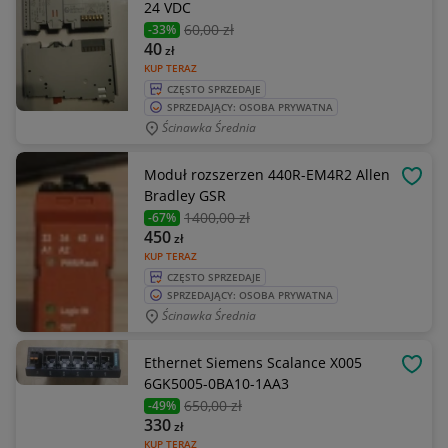
24 VDC
60
,00 zł
-33%
40
zł
KUP TERAZ
CZĘSTO SPRZEDAJE
SPRZEDAJĄCY: OSOBA PRYWATNA
Ścinawka Średnia
Moduł rozszerzen 440R-EM4R2 Allen
OBSE
Bradley GSR
1400
,00 zł
-67%
450
zł
KUP TERAZ
CZĘSTO SPRZEDAJE
SPRZEDAJĄCY: OSOBA PRYWATNA
Ścinawka Średnia
Ethernet Siemens Scalance X005
OBSE
6GK5005-0BA10-1AA3
650
,00 zł
-49%
330
zł
KUP TERAZ