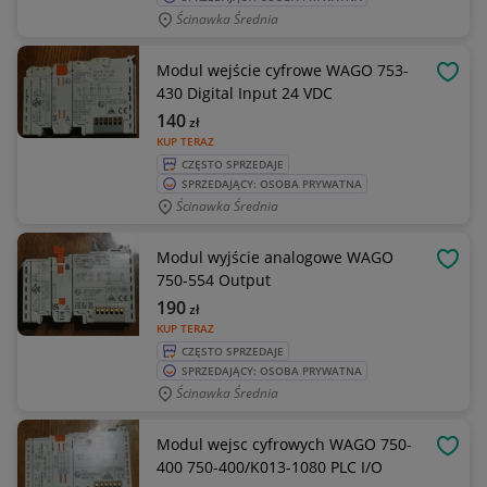
Ścinawka Średnia
Modul wejście cyfrowe WAGO 753-
OBSE
430 Digital Input 24 VDC
140
zł
KUP TERAZ
CZĘSTO SPRZEDAJE
SPRZEDAJĄCY: OSOBA PRYWATNA
Ścinawka Średnia
Modul wyjście analogowe WAGO
OBSE
750-554 Output
190
zł
KUP TERAZ
CZĘSTO SPRZEDAJE
SPRZEDAJĄCY: OSOBA PRYWATNA
Ścinawka Średnia
Modul wejsc cyfrowych WAGO 750-
OBSE
400 750-400/K013-1080 PLC I/O