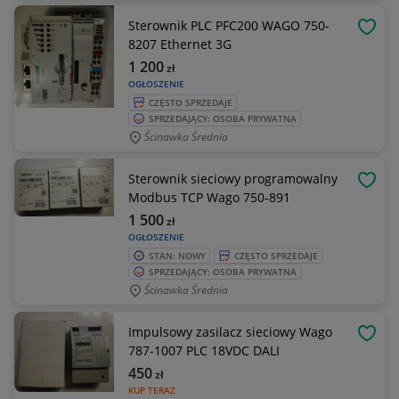
Sterownik PLC PFC200 WAGO 750-
OBSE
8207 Ethernet 3G
1 200
zł
OGŁOSZENIE
CZĘSTO SPRZEDAJE
SPRZEDAJĄCY: OSOBA PRYWATNA
Ścinawka Średnia
Sterownik sieciowy programowalny
OBSE
Modbus TCP Wago 750-891
1 500
zł
OGŁOSZENIE
STAN: NOWY
CZĘSTO SPRZEDAJE
SPRZEDAJĄCY: OSOBA PRYWATNA
Ścinawka Średnia
Impulsowy zasilacz sieciowy Wago
OBSE
787-1007 PLC 18VDC DALI
450
zł
KUP TERAZ