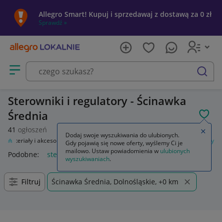
Allegro Smart! Kupuj i sprzedawaj z dostawą za 0 zł
Sprawdź »
Otwórz menu z kategoriami
szukaj
Sterowniki i regulatory - Ścinawka
Średnia
POL
41
ogłoszeń
Zamkn
Dodaj swoje wyszukiwania do ulubionych.
Materiały i akcesoria
Automatyka przemysłowa
Sterowniki i regulatory
Gdy pojawią się nowe oferty, wyślemy Ci je
mailowo. Ustaw powiadomienia w
ulubionych
Podobne:
sterowniki i regulatory
wyszukiwaniach
.
Filtruj
Ścinawka Średnia, Dolnośląskie, +0 km