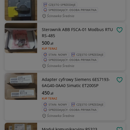
CZĘSTO SPRZEDAJE
SPRZEDAJĄCY: OSOBA PRYWATNA
Ścinawka Średnia
Sterownik ABB FSCA-01 Modbus RTU
OBSE
RS-485
500
zł
KUP TERAZ
STAN: NOWY
CZĘSTO SPRZEDAJE
SPRZEDAJĄCY: OSOBA PRYWATNA
Ścinawka Średnia
Adapter cyfrowy Siemens 6ES7193-
OBSE
6AG40-0AA0 Simatic ET200SP
450
zł
KUP TERAZ
STAN: NOWY
CZĘSTO SPRZEDAJE
SPRZEDAJĄCY: OSOBA PRYWATNA
Ścinawka Średnia
Moduł komunikacyjny RS323