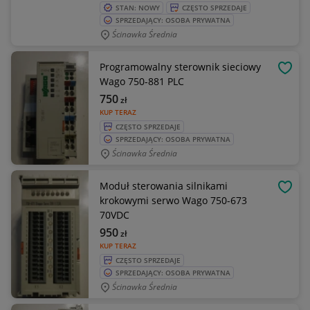
STAN: NOWY
CZĘSTO SPRZEDAJE
SPRZEDAJĄCY: OSOBA PRYWATNA
Ścinawka Średnia
Programowalny sterownik sieciowy
OBSE
Wago 750-881 PLC
750
zł
KUP TERAZ
CZĘSTO SPRZEDAJE
SPRZEDAJĄCY: OSOBA PRYWATNA
Ścinawka Średnia
Moduł sterowania silnikami
OBSE
krokowymi serwo Wago 750-673
70VDC
950
zł
KUP TERAZ
CZĘSTO SPRZEDAJE
SPRZEDAJĄCY: OSOBA PRYWATNA
Ścinawka Średnia