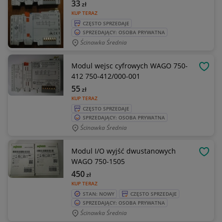
33
zł
KUP TERAZ
CZĘSTO SPRZEDAJE
SPRZEDAJĄCY: OSOBA PRYWATNA
Ścinawka Średnia
Modul wejsc cyfrowych WAGO 750-
OBSE
412 750-412/000-001
55
zł
KUP TERAZ
CZĘSTO SPRZEDAJE
SPRZEDAJĄCY: OSOBA PRYWATNA
Ścinawka Średnia
Modul I/O wyjść dwustanowych
OBSE
WAGO 750-1505
450
zł
KUP TERAZ
STAN: NOWY
CZĘSTO SPRZEDAJE
SPRZEDAJĄCY: OSOBA PRYWATNA
Ścinawka Średnia