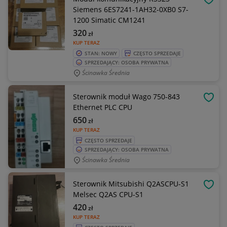
OBSE
Siemens 6ES7241-1AH32-0XB0 S7-
1200 Simatic CM1241
320
zł
KUP TERAZ
STAN: NOWY
CZĘSTO SPRZEDAJE
SPRZEDAJĄCY: OSOBA PRYWATNA
Ścinawka Średnia
Sterownik moduł Wago 750-843
OBSE
Ethernet PLC CPU
650
zł
KUP TERAZ
CZĘSTO SPRZEDAJE
SPRZEDAJĄCY: OSOBA PRYWATNA
Ścinawka Średnia
Sterownik Mitsubishi Q2ASCPU-S1
OBSE
Melsec Q2AS CPU-S1
420
zł
KUP TERAZ