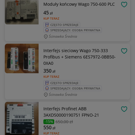
Moduły końcowy Wago 750-600 PLC
OBSE
45
zł
KUP TERAZ
CZĘSTO SPRZEDAJE
SPRZEDAJĄCY: OSOBA PRYWATNA
Ścinawka Średnia
Interfejs sieciowy Wago 750-333
OBSE
Profibus + Siemens 6ES7972-0BB50-
0XA0
350
zł
KUP TERAZ
CZĘSTO SPRZEDAJE
SPRZEDAJĄCY: OSOBA PRYWATNA
Ścinawka Średnia
Interfejs Profinet ABB
OBSE
3AXD50000190751 FPNO-21
650
,00 zł
-15%
550
zł
KUP TERAZ