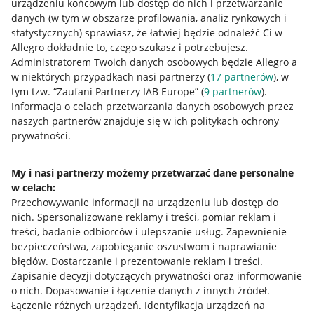
urządzeniu końcowym lub dostęp do nich i przetwarzanie
danych (w tym w obszarze profilowania, analiz rynkowych i
statystycznych) sprawiasz, że łatwiej będzie odnaleźć Ci w
Allegro dokładnie to, czego szukasz i potrzebujesz.
Administratorem Twoich danych osobowych będzie Allegro a
w niektórych przypadkach nasi partnerzy (
17
partnerów
), w
tym tzw. “Zaufani Partnerzy IAB Europe” (
9
partnerów
).
Przydatne informacje
Informacja o celach przetwarzania danych osobowych przez
naszych partnerów znajduje się w ich politykach ochrony
prywatności.
Jak to działa
Napisz do nas
My i nasi partnerzy możemy przetwarzać dane personalne
w celach:
Allegro Gadane dla sprzedających
Przechowywanie informacji na urządzeniu lub dostęp do
Allegro Gadane dla kupujących
nich
.
Spersonalizowane reklamy i treści, pomiar reklam i
treści, badanie odbiorców i ulepszanie usług
.
Zapewnienie
Mapa miejscowości
bezpieczeństwa, zapobieganie oszustwom i naprawianie
błędów
.
Dostarczanie i prezentowanie reklam i treści
.
Informacje prawne
Zapisanie decyzji dotyczących prywatności oraz informowanie
o nich
.
Dopasowanie i łączenie danych z innych źródeł
.
Regulamin
Łączenie różnych urządzeń
.
Identyfikacja urządzeń na