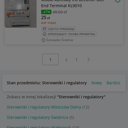
OBSE
End Terminal KL9010
48
,00 zł
-47%
25
zł
KUP TERAZ
CZĘSTO SPRZEDAJE
SPRZEDAJĄCY: OSOBA PRYWATNA
Ścinawka Średnia
Wybierz stronę:
Następna strona
z
1
Stan przedmiotu: Sterowniki i regulatory
Nowy
Bardzo dob
Zobacz w innej lokalizacji
"Sterowniki i regulatory"
Sterowniki i regulatory Witoszów Dolny
(12)
Sterowniki i regulatory Świdnica
(5)
Sterowniki i regulatory Wałbrzych
(24)