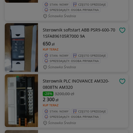
STAN: NOWY
CZĘSTO SPRZEDAJE
SPRZEDAJĄCY: OSOBA PRYWATNA
Ścinawka Średnia
Sterownik softstart ABB PSR9-600-70
OBSE
1SFA896105R7000 9A
650
zł
KUP TERAZ
STAN: NOWY
CZĘSTO SPRZEDAJE
SPRZEDAJĄCY: OSOBA PRYWATNA
Ścinawka Średnia
Sterownik PLC INOVANCE AM320-
OBSE
0808TN AM320
3200
,00 zł
-28%
2 300
zł
KUP TERAZ
STAN: NOWY
CZĘSTO SPRZEDAJE
SPRZEDAJĄCY: OSOBA PRYWATNA
Ścinawka Średnia