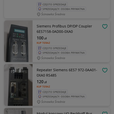
CZĘSTO SPRZEDAJE
SPRZEDAJĄCY: OSOBA PRYWATNA
Ścinawka Średnia
Siemens Profibus DP/DP Coupler
OBSE
6ES7158-0AD00-0XA0
100
zł
KUP TERAZ
CZĘSTO SPRZEDAJE
SPRZEDAJĄCY: OSOBA PRYWATNA
Ścinawka Średnia
Repeater Siemens 6ES7 972-0AA01-
OBSE
0XA0 RS485
120
zł
KUP TERAZ
CZĘSTO SPRZEDAJE
SPRZEDAJĄCY: OSOBA PRYWATNA
Ścinawka Średnia
Modul koncowy I/O Beckhoff Bus