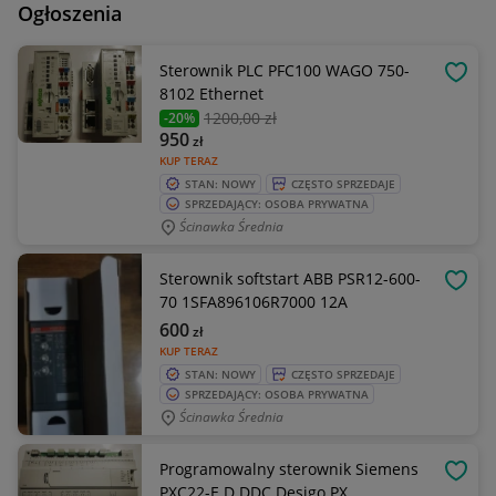
Ogłoszenia
Sterownik PLC PFC100 WAGO 750-
OBSE
8102 Ethernet
1200
,00 zł
-20%
950
zł
KUP TERAZ
STAN: NOWY
CZĘSTO SPRZEDAJE
SPRZEDAJĄCY: OSOBA PRYWATNA
Ścinawka Średnia
Sterownik softstart ABB PSR12-600-
OBSE
70 1SFA896106R7000 12A
600
zł
KUP TERAZ
STAN: NOWY
CZĘSTO SPRZEDAJE
SPRZEDAJĄCY: OSOBA PRYWATNA
Ścinawka Średnia
Programowalny sterownik Siemens
OBSE
PXC22-E.D DDC Desigo PX