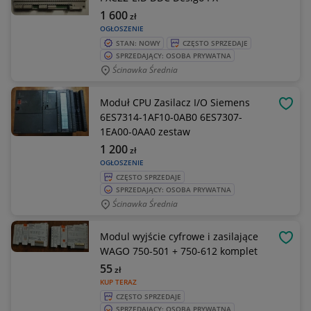
1 600
zł
OGŁOSZENIE
STAN: NOWY
CZĘSTO SPRZEDAJE
SPRZEDAJĄCY: OSOBA PRYWATNA
Ścinawka Średnia
Moduł CPU Zasilacz I/O Siemens
OBSE
6ES7314-1AF10-0AB0 6ES7307-
1EA00-0AA0 zestaw
1 200
zł
OGŁOSZENIE
CZĘSTO SPRZEDAJE
SPRZEDAJĄCY: OSOBA PRYWATNA
Ścinawka Średnia
Modul wyjście cyfrowe i zasilające
OBSE
WAGO 750-501 + 750-612 komplet
55
zł
KUP TERAZ
CZĘSTO SPRZEDAJE
SPRZEDAJĄCY: OSOBA PRYWATNA