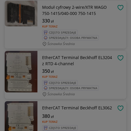
Moduł cyfrowy 2-wire/XTR WAGO
OBSE
750-1415/040-000 750-1415
330
zł
KUP TERAZ
CZĘSTO SPRZEDAJE
SPRZEDAJĄCY: OSOBA PRYWATNA
Ścinawka Średnia
EtherCAT Terminal Beckhoff EL3204
OBSE
z RTD 4-channel
350
zł
KUP TERAZ
CZĘSTO SPRZEDAJE
SPRZEDAJĄCY: OSOBA PRYWATNA
Ścinawka Średnia
EtherCAT Terminal Beckhoff EL3062
OBSE
380
zł
KUP TERAZ
CZĘSTO SPRZEDAJE