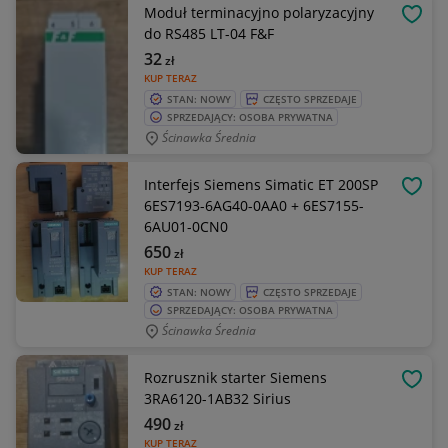
Moduł terminacyjno polaryzacyjny
OBSE
do RS485 LT-04 F&F
32
zł
KUP TERAZ
STAN: NOWY
CZĘSTO SPRZEDAJE
SPRZEDAJĄCY: OSOBA PRYWATNA
Ścinawka Średnia
Interfejs Siemens Simatic ET 200SP
OBSE
6ES7193-6AG40-0AA0 + 6ES7155-
6AU01-0CN0
650
zł
KUP TERAZ
STAN: NOWY
CZĘSTO SPRZEDAJE
SPRZEDAJĄCY: OSOBA PRYWATNA
Ścinawka Średnia
Rozrusznik starter Siemens
OBSE
3RA6120-1AB32 Sirius
490
zł
KUP TERAZ