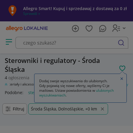
Allegro Smart! Kupuj i sprzedawaj z dostawą za 0 zł
Sprawdź »
Otwórz menu z kategoriami
szukaj
Sterowniki i regulatory - Środa
Śląska
POL
4
ogłoszenia
Zamkn
Dodaj swoje wyszukiwania do ulubionych.
Materiały i akcesoria
Automatyka przemysłowa
Sterowniki i regulatory
Gdy pojawią się nowe oferty, wyślemy Ci je
mailowo. Ustaw powiadomienia w
ulubionych
Podobne:
sterowniki i regulatory
wyszukiwaniach
.
Filtruj
Środa Śląska, Dolnośląskie, +0 km