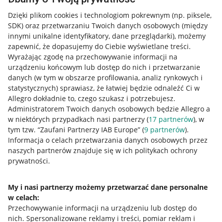
Dzięki plikom cookies i technologiom pokrewnym
(np. piksele,
SDK)
oraz przetwarzaniu Twoich danych osobowych
(między
innymi unikalne identyfikatory, dane przeglądarki)
, możemy
zapewnić, że dopasujemy do Ciebie wyświetlane treści.
Wyrażając zgodę na przechowywanie informacji na
urządzeniu końcowym lub dostęp do nich i przetwarzanie
danych (w tym w obszarze profilowania, analiz rynkowych i
statystycznych) sprawiasz, że łatwiej będzie odnaleźć Ci w
Allegro dokładnie to, czego szukasz i potrzebujesz.
Administratorem Twoich danych osobowych będzie Allegro a
w niektórych przypadkach nasi partnerzy (
17
partnerów
), w
tym tzw. “Zaufani Partnerzy IAB Europe” (
9
partnerów
).
Przydatne informacje
Informacja o celach przetwarzania danych osobowych przez
naszych partnerów znajduje się w ich politykach ochrony
prywatności.
Jak to działa
Napisz do nas
My i nasi partnerzy możemy przetwarzać dane personalne
w celach:
Allegro Gadane dla sprzedających
Przechowywanie informacji na urządzeniu lub dostęp do
Allegro Gadane dla kupujących
nich
.
Spersonalizowane reklamy i treści, pomiar reklam i