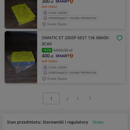
300
zł
KUP TERAZ
STAN: NOWY
SPRZEDAJĄCY: OSOBA PRYWATNA
Środa Śląska
SIMATIC ET 200SP 6ES7 136 6BA00-
OBSE
0CA0
5000
,00 zł
-92%
400
zł
KUP TERAZ
STAN: NOWY
SPRZEDAJĄCY: OSOBA PRYWATNA
Środa Śląska
Wybierz stronę:
Następna strona
z
1
Stan przedmiotu: Sterowniki i regulatory
Nowy