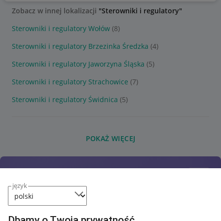
Zobacz w innej lokalizacji
"Sterowniki i regulatory"
Sterowniki i regulatory Wołów
(8)
Sterowniki i regulatory Brzezinka Średzka
(4)
Sterowniki i regulatory Jaworzyna Śląska
(5)
Sterowniki i regulatory Strachowice
(7)
Sterowniki i regulatory Świdnica
(5)
POKAŻ WIĘCEJ
język
Dbamy o Twoją prywatność