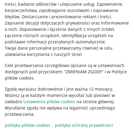
treści, badanie odbiorców i ulepszanie usług
.
Zapewnienie
Mapa miejscowości
bezpieczeństwa, zapobieganie oszustwom i naprawianie
błędów
.
Dostarczanie i prezentowanie reklam i treści
.
Informacje prawne
Zapisanie decyzji dotyczących prywatności oraz informowanie
o nich
.
Dopasowanie i łączenie danych z innych źródeł
.
Regulamin
Łączenie różnych urządzeń
.
Identyfikacja urządzeń na
podstawie informacji przesyłanych automatycznie
.
Polityka plików "cookies"
Twoje dane personalne przetwarzamy również w celu
ułatwiania korzystania z naszych stron
Ustawienia plików "cookies"
Cele przetwarzania szczegółowo opisane są w ustawieniach
Udostępnianie lokalizacji
dostępnych pod przyciskiem: “ZMIENIAM ZGODY” i w Polityce
Informacje dla Aktu o Usługach Cyfrowych
plików cookies.
Zgodę wyrażasz dobrowolnie i jest ważna 12 miesięcy.
Pobierz aplikację
Możesz ją w każdym momencie wycofać lub ponowić w
zakładce
Ustawienia plików cookies
na stronie głównej.
Wycofanie zgody nie wpływa na legalność uprzedniego
przetwarzania.
polityka plików cookies
polityka ochrony prywatności