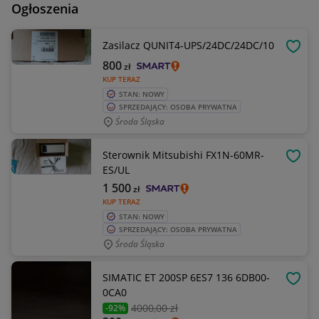
Ogłoszenia
Zasilacz QUNIT4-UPS/24DC/24DC/10
OBSE
800
zł
KUP TERAZ
STAN: NOWY
SPRZEDAJĄCY: OSOBA PRYWATNA
Środa Śląska
Sterownik Mitsubishi FX1N-60MR-
OBSE
ES/UL
1 500
zł
KUP TERAZ
STAN: NOWY
SPRZEDAJĄCY: OSOBA PRYWATNA
Środa Śląska
SIMATIC ET 200SP 6ES7 136 6DB00-
OBSE
0CA0
4000
,00 zł
-92%