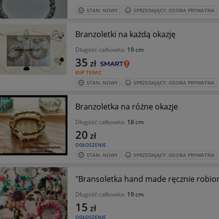
STAN: NOWY
SPRZEDAJĄCY: OSOBA PRYWATNA
Branzoletki na każdą okazję
Długość całkowita:
19 cm
35
zł
KUP TERAZ
STAN: NOWY
SPRZEDAJĄCY: OSOBA PRYWATNA
Branzoletka na różne okazje
Długość całkowita:
18 cm
20
zł
OGŁOSZENIE
STAN: NOWY
SPRZEDAJĄCY: OSOBA PRYWATNA
"Bransoletka hand made ręcznie robiona
Długość całkowita:
19 cm
15
zł
OGŁOSZENIE