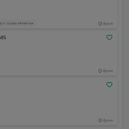
Bytom
ĄCY: OSOBA PRYWATNA
585
OBSERWU
Bytom
OBSERWU
Bytom