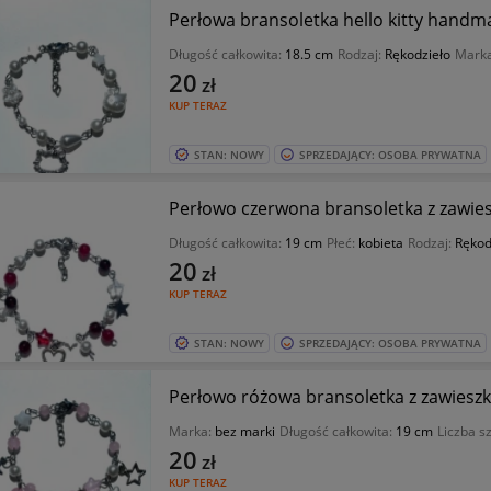
Perłowa bransoletka hello kitty handm
Długość całkowita:
18.5 cm
Rodzaj:
Rękodzieło
Mark
20
zł
KUP TERAZ
STAN: NOWY
SPRZEDAJĄCY: OSOBA PRYWATNA
Perłowo czerwona bransoletka z zawie
Długość całkowita:
19 cm
Płeć:
kobieta
Rodzaj:
Rękod
20
zł
KUP TERAZ
STAN: NOWY
SPRZEDAJĄCY: OSOBA PRYWATNA
Perłowo różowa bransoletka z zawies
Marka:
bez marki
Długość całkowita:
19 cm
Liczba s
20
zł
KUP TERAZ