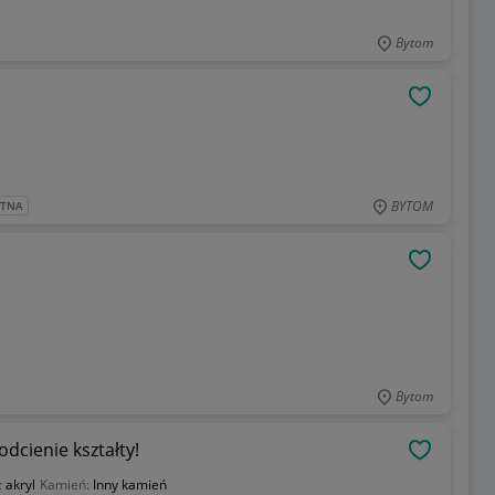
Bytom
OBSERWU
BYTOM
ATNA
OBSERWU
Bytom
dcienie kształty!
OBSERWU
:
akryl
Kamień:
Inny kamień