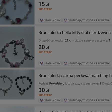
15
zł
KUP TERAZ
STAN: NOWY
SPRZEDAJĄCY: OSOBA PRYWATNA
Bransoletka hello kitty stal nierdzew
Długość całkowita:
21 cm
Liczba sztuk w zestawie:
1
20
zł
KUP TERAZ
STAN: NOWY
SPRZEDAJĄCY: OSOBA PRYWATNA
Bransoletki czarna perłowa matching
Rodzaj:
Rękodzieło
Liczba sztuk w zestawie:
1
Długoś
30
zł
KUP TERAZ
STAN: NOWY
SPRZEDAJĄCY: OSOBA PRYWATNA