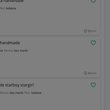
wna handmade
OBSERWU
Płeć:
kobieta
Bytom
a handmade
OBSERWU
ta
Marka:
bez marki
Bytom
e starboy stargirl
OBSERWU
Marka:
bez marki
Płeć:
kobieta