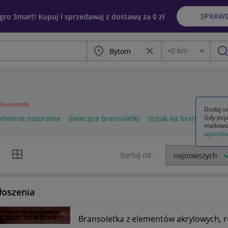
SPRAW
egro Smart! Kupuj i sprzedawaj z dostawą za 0 zł
Miasto
Wyczyść frazę
+
0
km
Odległość
szu
Bransoletki
Dodaj sw
Gdy poja
amienie naturalne
świecące bransoletki
stojak na bransoletki
mailowo
wyszuki
k listy
Widok siatki
Sortuj od:
łoszenia
Bransoletka z elementów akrylowych, r