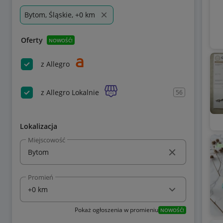
Bytom, Śląskie, +0 km
Oferty
NOWOŚĆ!
z Allegro
z Allegro Lokalnie
56
Lokalizacja
Miejscowość
Promień
Pokaż ogłoszenia w promieniu
NOWOŚĆ!