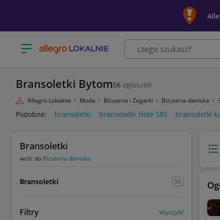
All
Otwórz menu z kategoriami
Bransoletki Bytom
56
ogłoszeń
Allegro Lokalnie
Moda
Biżuteria i Zegarki
Biżuteria damska
Podobne:
bransoletki
bransoletki złote 585
bransoletki k
Bransoletki
Wido
wróć do
Biżuteria damska
Bransoletki
56
Og
Filtry
Wyczyść