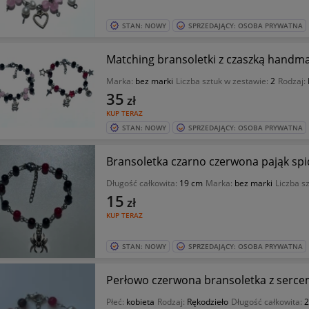
STAN: NOWY
SPRZEDAJĄCY: OSOBA PRYWATNA
Matching bransoletki z czaszką handm
Marka:
bez marki
Liczba sztuk w zestawie:
2
Rodzaj:
35
zł
KUP TERAZ
STAN: NOWY
SPRZEDAJĄCY: OSOBA PRYWATNA
Bransoletka czarno czerwona pająk s
Długość całkowita:
19 cm
Marka:
bez marki
Liczba s
15
zł
KUP TERAZ
STAN: NOWY
SPRZEDAJĄCY: OSOBA PRYWATNA
Perłowo czerwona bransoletka z serc
Płeć:
kobieta
Rodzaj:
Rękodzieło
Długość całkowita:
2