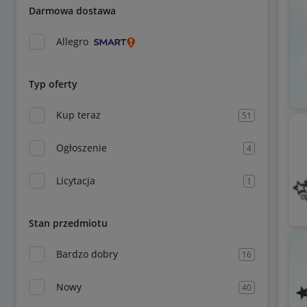
Darmowa dostawa
Allegro
Typ oferty
Kup teraz
51
Ogłoszenie
4
Licytacja
1
Stan przedmiotu
Bardzo dobry
16
Nowy
40