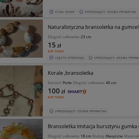
STAN: NOWY
SPRZEDAJĄCY: OSOBA PRYWATNA
Naturalistyczna bransoletka na gumce!
Długość całkowita:
23 cm
15
zł
KUP TERAZ
CZĘSTO SPRZEDAJE
SPRZEDAJĄCY: OSOBA PRYW
Korale ,bransoletka
Kamień:
Perła
Długość całkowita:
40 cm
100
zł
KUP TERAZ
SPRZEDAJĄCY: OSOBA PRYWATNA
Bransoletka imitacja bursztynu gumka o
Długość całkowita:
18 cm
Rodzaj:
Klasyczne
Materiał