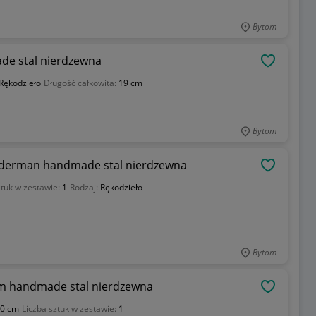
Bytom
ade stal nierdzewna
OBSERWU
Rękodzieło
Długość całkowita:
19 cm
Bytom
piderman handmade stal nierdzewna
OBSERWU
ztuk w zestawie:
1
Rodzaj:
Rękodzieło
Bytom
em handmade stal nierdzewna
OBSERWU
0 cm
Liczba sztuk w zestawie:
1