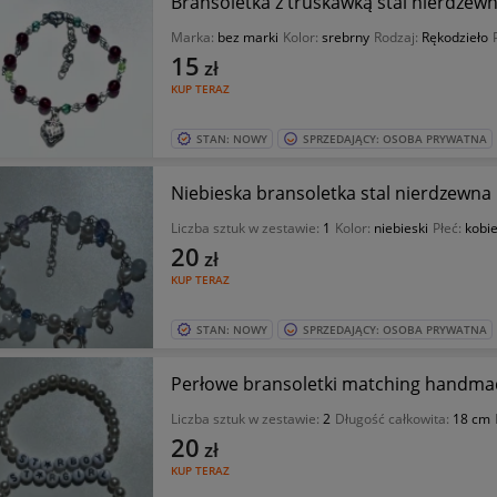
Bransoletka z truskawką stal nierdze
Marka:
bez marki
Kolor:
srebrny
Rodzaj:
Rękodzieło
15
zł
KUP TERAZ
STAN: NOWY
SPRZEDAJĄCY: OSOBA PRYWATNA
Niebieska bransoletka stal nierdzewn
Liczba sztuk w zestawie:
1
Kolor:
niebieski
Płeć:
kobie
20
zł
KUP TERAZ
STAN: NOWY
SPRZEDAJĄCY: OSOBA PRYWATNA
Perłowe bransoletki matching handmad
Liczba sztuk w zestawie:
2
Długość całkowita:
18 cm
20
zł
KUP TERAZ