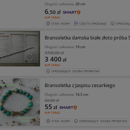
Długość całkowita:
20 cm
6
,50
zł
KUP TERAZ
STAN: NOWY
CZĘSTO SPRZEDAJE
SPRZEDAJ
Bransoletka damska białe złoto próba 
Długość całkowita:
19 cm
3700
,00 zł
3 400
zł
KUP TERAZ
SPRZEDAJĄCY: OSOBA PRYWATNA
Bransoletka z Jaspisu cesarkiego
Długość całkowita:
16.5 cm
60
,00 zł
55
zł
KUP TERAZ
STAN: NOWY
SPRZEDAJĄCY: OSOBA PRYWATNA