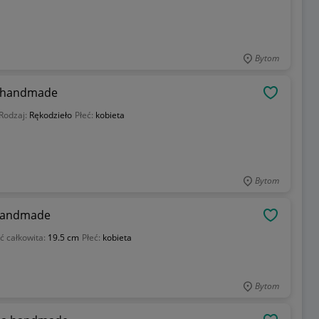
Bytom
na handmade
OBSERWU
Rodzaj:
Rękodzieło
Płeć:
kobieta
Bytom
 handmade
OBSERWU
ć całkowita:
19.5 cm
Płeć:
kobieta
Bytom