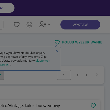
DŹ
WYSTAW
kaj
POLUB WYSZUKIWANIE
Zamknij wskazówkę
oje wyszukiwania do ulubionych.
wią się nowe oferty, wyślemy Ci je
. Ustaw powiadomienia w
ulubionych
waniach
.
Wybierz stronę:
Następna 
z
1
etro/Vintage, kolor: bursztynowy
OBSERWU