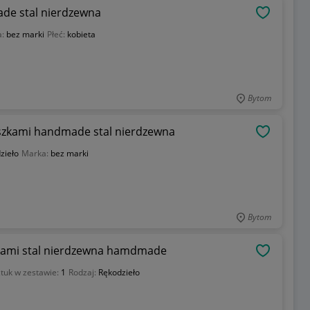
ade stal nierdzewna
OBSERWU
a:
bez marki
Płeć:
kobieta
Bytom
szkami handmade stal nierdzewna
OBSERWU
zieło
Marka:
bez marki
Bytom
zkami stal nierdzewna hamdmade
OBSERWU
ztuk w zestawie:
1
Rodzaj:
Rękodzieło