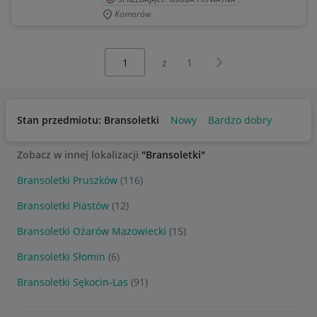
Komorów
Wybierz stronę:
Następna strona
z
1
Stan przedmiotu: Bransoletki
Nowy
Bardzo dobry
Zobacz w innej lokalizacji
"Bransoletki"
Bransoletki Pruszków
(116)
Bransoletki Piastów
(12)
Bransoletki Ożarów Mazowiecki
(15)
Bransoletki Słomin
(6)
Bransoletki Sękocin-Las
(91)