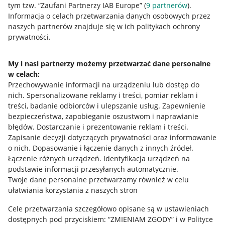
tym tzw. “Zaufani Partnerzy IAB Europe” (
9
partnerów
).
Przydatne informacje
Informacja o celach przetwarzania danych osobowych przez
naszych partnerów znajduje się w ich politykach ochrony
prywatności.
Jak to działa
Napisz do nas
My i nasi partnerzy możemy przetwarzać dane personalne
w celach:
Allegro Gadane dla sprzedających
Przechowywanie informacji na urządzeniu lub dostęp do
Allegro Gadane dla kupujących
nich
.
Spersonalizowane reklamy i treści, pomiar reklam i
treści, badanie odbiorców i ulepszanie usług
.
Zapewnienie
Mapa miejscowości
bezpieczeństwa, zapobieganie oszustwom i naprawianie
błędów
.
Dostarczanie i prezentowanie reklam i treści
.
Informacje prawne
Zapisanie decyzji dotyczących prywatności oraz informowanie
o nich
.
Dopasowanie i łączenie danych z innych źródeł
.
Regulamin
Łączenie różnych urządzeń
.
Identyfikacja urządzeń na
podstawie informacji przesyłanych automatycznie
.
Polityka plików "cookies"
Twoje dane personalne przetwarzamy również w celu
ułatwiania korzystania z naszych stron
Ustawienia plików "cookies"
Cele przetwarzania szczegółowo opisane są w ustawieniach
Udostępnianie lokalizacji
dostępnych pod przyciskiem: “ZMIENIAM ZGODY” i w Polityce