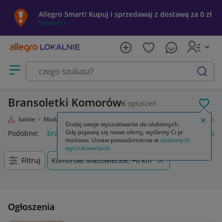
Allegro Smart! Kupuj i sprzedawaj z dostawą za 0 zł
Sprawdź »
Otwórz menu z kategoriami
szukaj
Bransoletki Komorów
6
ogłoszeń
POL
egro Lokalnie
Moda
Biżuteria i Zegarki
Biżuteria damska
Bransoletki
Zamkn
Dodaj swoje wyszukiwania do ulubionych.
Gdy pojawią się nowe oferty, wyślemy Ci je
Podobne:
bransoletki
bransoletki złote 585
bransoletki kam
mailowo. Ustaw powiadomienia w
ulubionych
wyszukiwaniach
.
Filtruj
Komorów, Mazowieckie, +0 km
Ogłoszenia