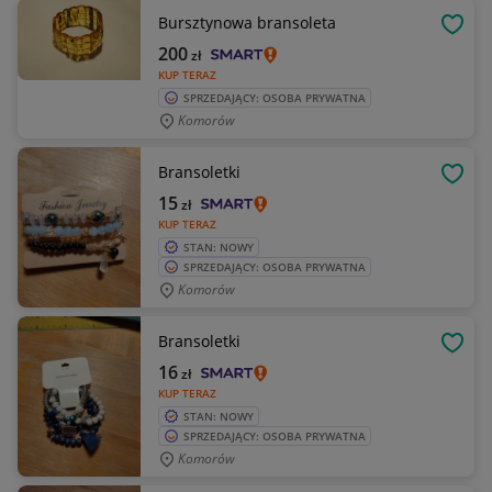
Bursztynowa bransoleta
OBSE
200
zł
KUP TERAZ
SPRZEDAJĄCY: OSOBA PRYWATNA
Komorów
Bransoletki
OBSE
15
zł
KUP TERAZ
STAN: NOWY
SPRZEDAJĄCY: OSOBA PRYWATNA
Komorów
Bransoletki
OBSE
16
zł
KUP TERAZ
STAN: NOWY
SPRZEDAJĄCY: OSOBA PRYWATNA
Komorów