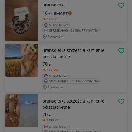
Bransoletka
OBSE
16
zł
KUP TERAZ
STAN: NOWY
SPRZEDAJĄCY: OSOBA PRYWATNA
Komorów
Bransoletka szczęścia kamienie
OBSE
półszlachetne
70
zł
KUP TERAZ
STAN: NOWY
SPRZEDAJĄCY: OSOBA PRYWATNA
Komorów
Bransoletka szczęścia kamienie
OBSE
półszlachetne
70
zł
KUP TERAZ
STAN: NOWY
SPRZEDAJĄCY: OSOBA PRYWATNA