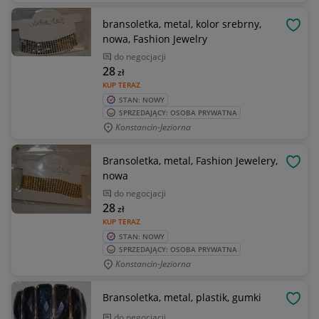
bransoletka, metal, kolor srebrny,
OBSE
nowa, Fashion Jewelry
do negocjacji
28
zł
KUP TERAZ
STAN: NOWY
SPRZEDAJĄCY: OSOBA PRYWATNA
Konstancin-Jeziorna
Bransoletka, metal, Fashion Jewelery,
OBSE
nowa
do negocjacji
28
zł
KUP TERAZ
STAN: NOWY
SPRZEDAJĄCY: OSOBA PRYWATNA
Konstancin-Jeziorna
Bransoletka, metal, plastik, gumki
OBSE
do negocjacji