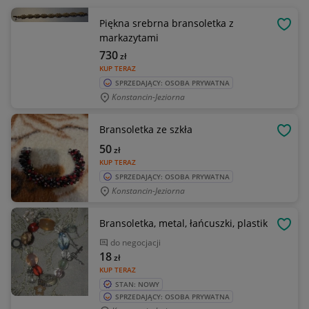
Piękna srebrna bransoletka z
OBSE
markazytami
730
zł
KUP TERAZ
SPRZEDAJĄCY: OSOBA PRYWATNA
Konstancin-Jeziorna
Bransoletka ze szkła
OBSE
50
zł
KUP TERAZ
SPRZEDAJĄCY: OSOBA PRYWATNA
Konstancin-Jeziorna
Bransoletka, metal, łańcuszki, plastik
OBSE
do negocjacji
18
zł
KUP TERAZ
STAN: NOWY
SPRZEDAJĄCY: OSOBA PRYWATNA