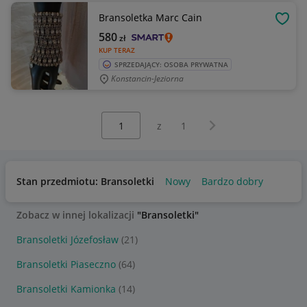
Bransoletka Marc Cain
OBSE
580
zł
KUP TERAZ
SPRZEDAJĄCY: OSOBA PRYWATNA
Konstancin-Jeziorna
Wybierz stronę:
Następna strona
z
1
Stan przedmiotu: Bransoletki
Nowy
Bardzo dobry
Zobacz w innej lokalizacji
"Bransoletki"
Bransoletki Józefosław
(21)
Bransoletki Piaseczno
(64)
Bransoletki Kamionka
(14)