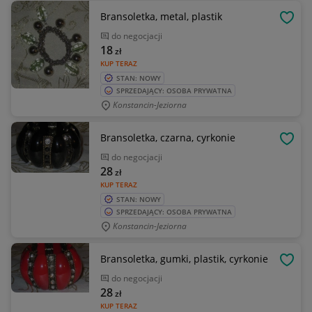
Bransoletka, metal, plastik
OBSE
do negocjacji
18
zł
KUP TERAZ
STAN: NOWY
SPRZEDAJĄCY: OSOBA PRYWATNA
Konstancin-Jeziorna
Bransoletka, czarna, cyrkonie
OBSE
do negocjacji
28
zł
KUP TERAZ
STAN: NOWY
SPRZEDAJĄCY: OSOBA PRYWATNA
Konstancin-Jeziorna
Bransoletka, gumki, plastik, cyrkonie
OBSE
do negocjacji
28
zł
KUP TERAZ