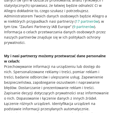
danych (w tym w obszarze profilowania, analiz rynkowych i
statystycznych) sprawiasz, że łatwiej będzie odnaleźć Ci w
Allegro dokładnie to, czego szukasz i potrzebujesz.
Administratorem Twoich danych osobowych będzie Allegro a
w niektórych przypadkach nasi partnerzy (
17
partnerów
), w
tym tzw. “Zaufani Partnerzy IAB Europe” (
9
partnerów
).
Przydatne informacje
Informacja o celach przetwarzania danych osobowych przez
naszych partnerów znajduje się w ich politykach ochrony
prywatności.
Jak to działa
Napisz do nas
My i nasi partnerzy możemy przetwarzać dane personalne
w celach:
Allegro Gadane dla sprzedających
Przechowywanie informacji na urządzeniu lub dostęp do
Allegro Gadane dla kupujących
nich
.
Spersonalizowane reklamy i treści, pomiar reklam i
treści, badanie odbiorców i ulepszanie usług
.
Zapewnienie
Mapa miejscowości
bezpieczeństwa, zapobieganie oszustwom i naprawianie
błędów
.
Dostarczanie i prezentowanie reklam i treści
.
Informacje prawne
Zapisanie decyzji dotyczących prywatności oraz informowanie
o nich
.
Dopasowanie i łączenie danych z innych źródeł
.
Regulamin
Łączenie różnych urządzeń
.
Identyfikacja urządzeń na
podstawie informacji przesyłanych automatycznie
.
Polityka plików "cookies"