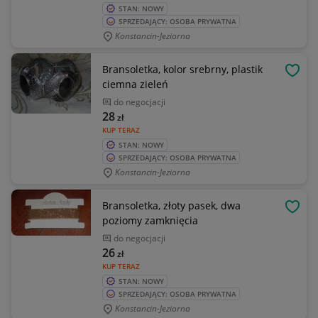
STAN: NOWY
SPRZEDAJĄCY: OSOBA PRYWATNA
Konstancin-Jeziorna
Bransoletka, kolor srebrny, plastik
OBSE
ciemna zieleń
do negocjacji
28
zł
KUP TERAZ
STAN: NOWY
SPRZEDAJĄCY: OSOBA PRYWATNA
Konstancin-Jeziorna
Bransoletka, złoty pasek, dwa
OBSE
poziomy zamknięcia
do negocjacji
26
zł
KUP TERAZ
STAN: NOWY
SPRZEDAJĄCY: OSOBA PRYWATNA
Konstancin-Jeziorna