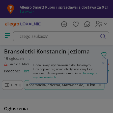
Allegro Smart! Kupuj i sprzedawaj z dostawą za 0 zł
Sprawdź »
Otwórz menu z kategoriami
szukaj
Bransoletki Konstancin-Jeziorna
POL
19
ogłoszeń
Zamkn
egro Lokalnie
Moda
Biżuteria i Zegarki
Biżuteria damska
Bransoletki
Dodaj swoje wyszukiwania do ulubionych.
Gdy pojawią się nowe oferty, wyślemy Ci je
Podobne:
bransoletki
bransoletki złote 585
bransoletki kam
mailowo. Ustaw powiadomienia w
ulubionych
wyszukiwaniach
.
Filtruj
Konstancin-Jeziorna, Mazowieckie, +0 km
Ogłoszenia