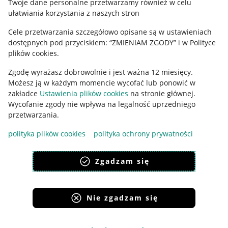
Twoje dane personalne przetwarzamy również w celu
ułatwiania korzystania z naszych stron
Ustawienia plików "cookies"
Cele przetwarzania szczegółowo opisane są w ustawieniach
Udostępnianie lokalizacji
dostępnych pod przyciskiem: “ZMIENIAM ZGODY” i w Polityce
Informacje dla Aktu o Usługach Cyfrowych
plików cookies.
Zgodę wyrażasz dobrowolnie i jest ważna 12 miesięcy.
Pobierz aplikację
Możesz ją w każdym momencie wycofać lub ponowić w
zakładce
Ustawienia plików cookies
na stronie głównej.
Wycofanie zgody nie wpływa na legalność uprzedniego
przetwarzania.
polityka plików cookies
polityka ochrony prywatności
Zgadzam się
Nie zgadzam się
Korzystanie z serwisu oznacza akceptację
regulaminu
.