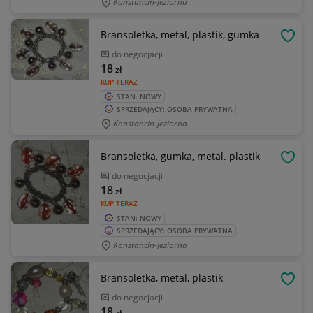
Konstancin-Jeziorna
Bransoletka, metal, plastik, gumka
OBSE
do negocjacji
18
zł
KUP TERAZ
STAN: NOWY
SPRZEDAJĄCY: OSOBA PRYWATNA
Konstancin-Jeziorna
Bransoletka, gumka, metal. plastik
OBSE
do negocjacji
18
zł
KUP TERAZ
STAN: NOWY
SPRZEDAJĄCY: OSOBA PRYWATNA
Konstancin-Jeziorna
Bransoletka, metal, plastik
OBSE
do negocjacji
18
zł