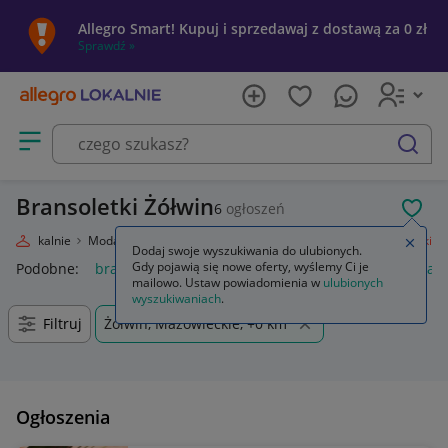
Allegro Smart! Kupuj i sprzedawaj z dostawą za 0 zł
Sprawdź »
Otwórz menu z kategoriami
szukaj
Bransoletki Żółwin
6
ogłoszeń
POL
egro Lokalnie
Moda
Biżuteria i Zegarki
Biżuteria damska
Bransoletki
Zamkn
Dodaj swoje wyszukiwania do ulubionych.
Gdy pojawią się nowe oferty, wyślemy Ci je
Podobne:
bransoletki
bransoletki złote 585
bransoletki kam
mailowo. Ustaw powiadomienia w
ulubionych
wyszukiwaniach
.
Filtruj
Żółwin, Mazowieckie, +0 km
Ogłoszenia