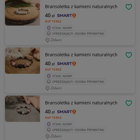
Bransoletka z kamieni naturalnych
OBSE
40
zł
KUP TERAZ
STAN: NOWY
SPRZEDAJĄCY: OSOBA PRYWATNA
Żółwin
Bransoletka z kamieni naturalnych
OBSE
40
zł
KUP TERAZ
STAN: NOWY
SPRZEDAJĄCY: OSOBA PRYWATNA
Żółwin
Bransoletka z kamieni naturalnych
OBSE
40
zł
KUP TERAZ
STAN: NOWY
SPRZEDAJĄCY: OSOBA PRYWATNA
Żółwin