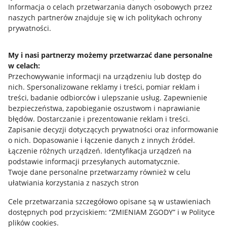
Przydatne informacje
Informacja o celach przetwarzania danych osobowych przez
naszych partnerów znajduje się w ich politykach ochrony
prywatności.
Jak to działa
Napisz do nas
My i nasi partnerzy możemy przetwarzać dane personalne
w celach:
Allegro Gadane dla sprzedających
Przechowywanie informacji na urządzeniu lub dostęp do
Allegro Gadane dla kupujących
nich
.
Spersonalizowane reklamy i treści, pomiar reklam i
treści, badanie odbiorców i ulepszanie usług
.
Zapewnienie
Mapa miejscowości
bezpieczeństwa, zapobieganie oszustwom i naprawianie
błędów
.
Dostarczanie i prezentowanie reklam i treści
.
Informacje prawne
Zapisanie decyzji dotyczących prywatności oraz informowanie
o nich
.
Dopasowanie i łączenie danych z innych źródeł
.
Regulamin
Łączenie różnych urządzeń
.
Identyfikacja urządzeń na
podstawie informacji przesyłanych automatycznie
.
Polityka plików "cookies"
Twoje dane personalne przetwarzamy również w celu
ułatwiania korzystania z naszych stron
Ustawienia plików "cookies"
Cele przetwarzania szczegółowo opisane są w ustawieniach
Udostępnianie lokalizacji
dostępnych pod przyciskiem: “ZMIENIAM ZGODY” i w Polityce
Informacje dla Aktu o Usługach Cyfrowych
plików cookies.