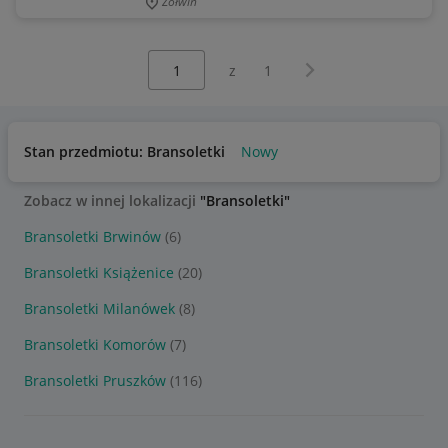
Żółwin
Wybierz stronę:
Następna strona
z
1
Stan przedmiotu: Bransoletki
Nowy
Zobacz w innej lokalizacji
"Bransoletki"
Bransoletki Brwinów
(6)
Bransoletki Książenice
(20)
Bransoletki Milanówek
(8)
Bransoletki Komorów
(7)
Bransoletki Pruszków
(116)