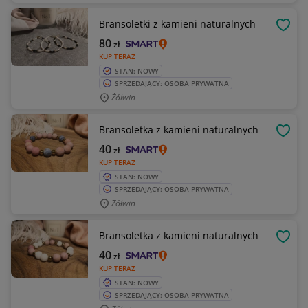
Bransoletki z kamieni naturalnych
OBSE
80
zł
KUP TERAZ
STAN: NOWY
SPRZEDAJĄCY: OSOBA PRYWATNA
Żółwin
Bransoletka z kamieni naturalnych
OBSE
40
zł
KUP TERAZ
STAN: NOWY
SPRZEDAJĄCY: OSOBA PRYWATNA
Żółwin
Bransoletka z kamieni naturalnych
OBSE
40
zł
KUP TERAZ
STAN: NOWY
SPRZEDAJĄCY: OSOBA PRYWATNA