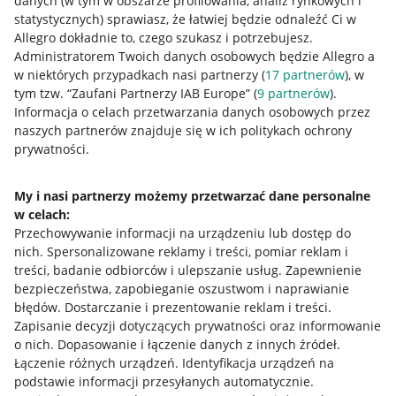
danych (w tym w obszarze profilowania, analiz rynkowych i
statystycznych) sprawiasz, że łatwiej będzie odnaleźć Ci w
Allegro dokładnie to, czego szukasz i potrzebujesz.
Administratorem Twoich danych osobowych będzie Allegro a
w niektórych przypadkach nasi partnerzy (
17
partnerów
), w
tym tzw. “Zaufani Partnerzy IAB Europe” (
9
partnerów
).
Przydatne informacje
Informacja o celach przetwarzania danych osobowych przez
naszych partnerów znajduje się w ich politykach ochrony
prywatności.
Jak to działa
Napisz do nas
My i nasi partnerzy możemy przetwarzać dane personalne
w celach:
Allegro Gadane dla sprzedających
Przechowywanie informacji na urządzeniu lub dostęp do
Allegro Gadane dla kupujących
nich
.
Spersonalizowane reklamy i treści, pomiar reklam i
treści, badanie odbiorców i ulepszanie usług
.
Zapewnienie
Mapa miejscowości
bezpieczeństwa, zapobieganie oszustwom i naprawianie
błędów
.
Dostarczanie i prezentowanie reklam i treści
.
Informacje prawne
Zapisanie decyzji dotyczących prywatności oraz informowanie
o nich
.
Dopasowanie i łączenie danych z innych źródeł
.
Regulamin
Łączenie różnych urządzeń
.
Identyfikacja urządzeń na
podstawie informacji przesyłanych automatycznie
.
Polityka plików "cookies"