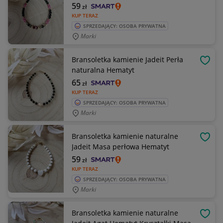
59
zł
KUP TERAZ
SPRZEDAJĄCY: OSOBA PRYWATNA
Marki
Bransoletka kamienie Jadeit Perła
OBSE
naturalna Hematyt
65
zł
KUP TERAZ
SPRZEDAJĄCY: OSOBA PRYWATNA
Marki
Bransoletka kamienie naturalne
OBSE
Jadeit Masa perłowa Hematyt
59
zł
KUP TERAZ
SPRZEDAJĄCY: OSOBA PRYWATNA
Marki
Bransoletka kamienie naturalne
OBSE