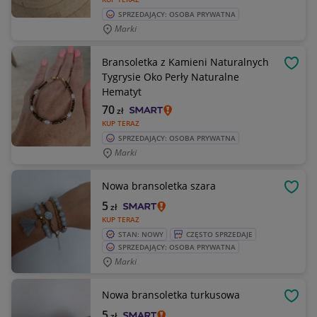
SPRZEDAJĄCY: OSOBA PRYWATNA
Marki
Bransoletka z Kamieni Naturalnych
OBSE
Tygrysie Oko Perły Naturalne
Hematyt
70
zł
KUP TERAZ
SPRZEDAJĄCY: OSOBA PRYWATNA
Marki
Nowa bransoletka szara
OBSE
5
zł
KUP TERAZ
STAN: NOWY
CZĘSTO SPRZEDAJE
SPRZEDAJĄCY: OSOBA PRYWATNA
Marki
Nowa bransoletka turkusowa
OBSE
5
zł