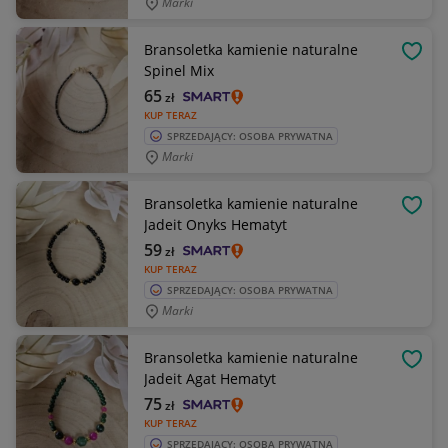
Marki
Bransoletka kamienie naturalne
OBSE
Spinel Mix
65
zł
KUP TERAZ
SPRZEDAJĄCY: OSOBA PRYWATNA
Marki
Bransoletka kamienie naturalne
OBSE
Jadeit Onyks Hematyt
59
zł
KUP TERAZ
SPRZEDAJĄCY: OSOBA PRYWATNA
Marki
Bransoletka kamienie naturalne
OBSE
Jadeit Agat Hematyt
75
zł
KUP TERAZ
SPRZEDAJĄCY: OSOBA PRYWATNA