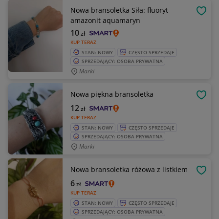
Nowa bransoletka Siła: fluoryt
OBSE
amazonit aquamaryn
10
zł
KUP TERAZ
STAN: NOWY
CZĘSTO SPRZEDAJE
SPRZEDAJĄCY: OSOBA PRYWATNA
Marki
Nowa piękna bransoletka
OBSE
12
zł
KUP TERAZ
STAN: NOWY
CZĘSTO SPRZEDAJE
SPRZEDAJĄCY: OSOBA PRYWATNA
Marki
Nowa bransoletka różowa z listkiem
OBSE
6
zł
KUP TERAZ
STAN: NOWY
CZĘSTO SPRZEDAJE
SPRZEDAJĄCY: OSOBA PRYWATNA