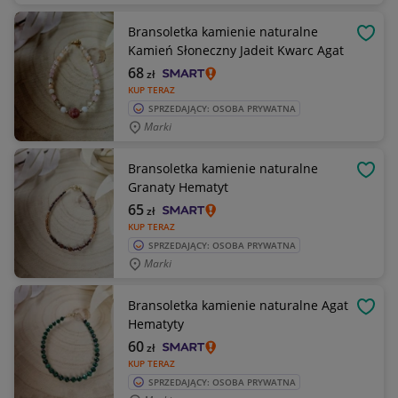
Bransoletka kamienie naturalne
OBSE
Kamień Słoneczny Jadeit Kwarc Agat
68
zł
KUP TERAZ
SPRZEDAJĄCY: OSOBA PRYWATNA
Marki
Bransoletka kamienie naturalne
OBSE
Granaty Hematyt
65
zł
KUP TERAZ
SPRZEDAJĄCY: OSOBA PRYWATNA
Marki
Bransoletka kamienie naturalne Agat
OBSE
Hematyty
60
zł
KUP TERAZ
SPRZEDAJĄCY: OSOBA PRYWATNA