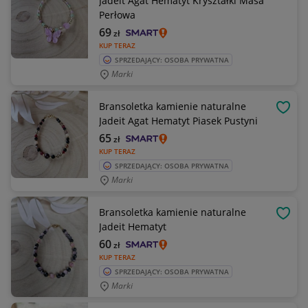
Jadeit Agat Hematyt Kryształki Masa
Perłowa
69
zł
KUP TERAZ
SPRZEDAJĄCY: OSOBA PRYWATNA
Marki
Bransoletka kamienie naturalne
OBSE
Jadeit Agat Hematyt Piasek Pustyni
65
zł
KUP TERAZ
SPRZEDAJĄCY: OSOBA PRYWATNA
Marki
Bransoletka kamienie naturalne
OBSE
Jadeit Hematyt
60
zł
KUP TERAZ
SPRZEDAJĄCY: OSOBA PRYWATNA
Marki