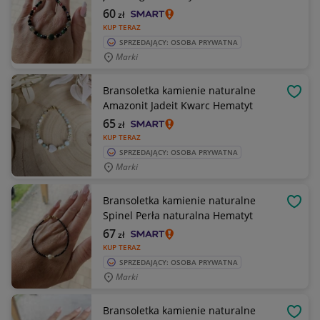
60
zł
KUP TERAZ
SPRZEDAJĄCY: OSOBA PRYWATNA
Marki
Bransoletka kamienie naturalne
OBSE
Amazonit Jadeit Kwarc Hematyt
65
zł
KUP TERAZ
SPRZEDAJĄCY: OSOBA PRYWATNA
Marki
Bransoletka kamienie naturalne
OBSE
Spinel Perła naturalna Hematyt
67
zł
KUP TERAZ
SPRZEDAJĄCY: OSOBA PRYWATNA
Marki
Bransoletka kamienie naturalne
OBSE