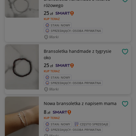
OBSE
różowego
25
zł
KUP TERAZ
STAN: NOWY
SPRZEDAJĄCY: OSOBA PRYWATNA
Marki
Bransoletka handmade z tygrysie
OBSE
oko
25
zł
KUP TERAZ
STAN: NOWY
SPRZEDAJĄCY: OSOBA PRYWATNA
Marki
Nowa bransoletka z napisem mama
OBSE
8
zł
KUP TERAZ
STAN: NOWY
CZĘSTO SPRZEDAJE
SPRZEDAJĄCY: OSOBA PRYWATNA
Marki