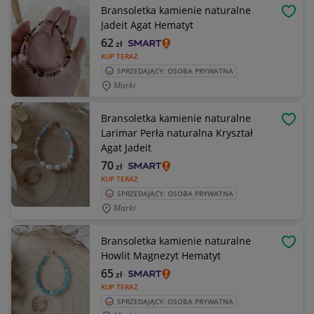
Bransoletka kamienie naturalne
OBSE
Jadeit Agat Hematyt
62
zł
KUP TERAZ
SPRZEDAJĄCY: OSOBA PRYWATNA
Marki
Bransoletka kamienie naturalne
OBSE
Larimar Perła naturalna Kryształ
Agat Jadeit
70
zł
KUP TERAZ
SPRZEDAJĄCY: OSOBA PRYWATNA
Marki
Bransoletka kamienie naturalne
OBSE
Howlit Magnezyt Hematyt
65
zł
KUP TERAZ
SPRZEDAJĄCY: OSOBA PRYWATNA