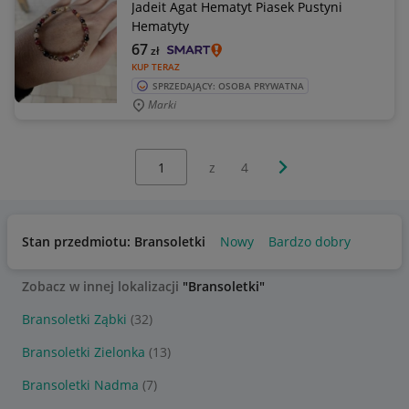
Jadeit Agat Hematyt Piasek Pustyni
Hematyty
67
zł
KUP TERAZ
SPRZEDAJĄCY: OSOBA PRYWATNA
Marki
Wybierz stronę:
Następna strona
z
4
Stan przedmiotu: Bransoletki
Nowy
Bardzo dobry
Zobacz w innej lokalizacji
"Bransoletki"
Bransoletki Ząbki
(32)
Bransoletki Zielonka
(13)
Bransoletki Nadma
(7)