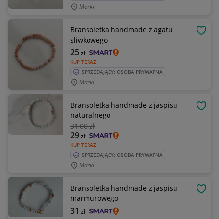
Marki
Bransoletka handmade z agatu
OBSE
sliwkowego
25
zł
KUP TERAZ
SPRZEDAJĄCY: OSOBA PRYWATNA
Marki
Bransoletka handmade z jaspisu
OBSE
naturalnego
31
,00 zł
29
zł
KUP TERAZ
SPRZEDAJĄCY: OSOBA PRYWATNA
Marki
Bransoletka handmade z jaspisu
OBSE
marmurowego
31
zł