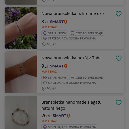
Nowa bransoletka ochronne oko
OBSE
8
zł
KUP TERAZ
STAN: NOWY
CZĘSTO SPRZEDAJE
SPRZEDAJĄCY: OSOBA PRYWATNA
Marki
Nowa bransoletka pokój z Tobą
OBSE
9
zł
KUP TERAZ
STAN: NOWY
CZĘSTO SPRZEDAJE
SPRZEDAJĄCY: OSOBA PRYWATNA
Marki
Bransoletka handmade z agatu
OBSE
naturalnego
26
zł
KUP TERAZ
SPRZEDAJĄCY: OSOBA PRYWATNA