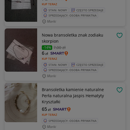
KUP TERAZ
STAN: NOWY
CZĘSTO SPRZEDAJE
SPRZEDAJĄCY: OSOBA PRYWATNA
Marki
Nowa bransoletka znak zodiaku
OBSE
skorpion
7
,00 zł
-14%
6
zł
KUP TERAZ
STAN: NOWY
CZĘSTO SPRZEDAJE
SPRZEDAJĄCY: OSOBA PRYWATNA
Marki
Bransoletka kamienie naturalne
OBSE
Perła naturalna Jaspis Hematyty
Kryształki
65
zł
KUP TERAZ
SPRZEDAJĄCY: OSOBA PRYWATNA
Marki