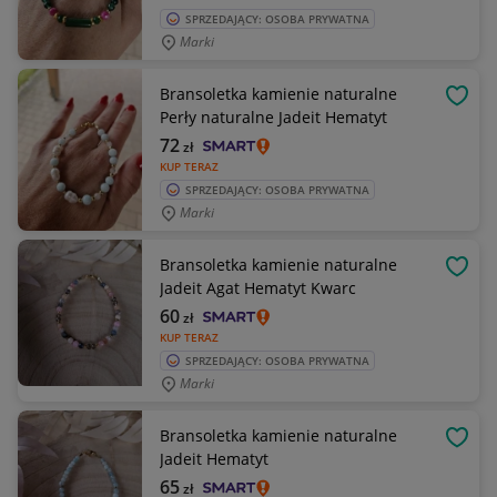
SPRZEDAJĄCY: OSOBA PRYWATNA
Marki
Bransoletka kamienie naturalne
OBSE
Perły naturalne Jadeit Hematyt
72
zł
KUP TERAZ
SPRZEDAJĄCY: OSOBA PRYWATNA
Marki
Bransoletka kamienie naturalne
OBSE
Jadeit Agat Hematyt Kwarc
60
zł
KUP TERAZ
SPRZEDAJĄCY: OSOBA PRYWATNA
Marki
Bransoletka kamienie naturalne
OBSE
Jadeit Hematyt
65
zł