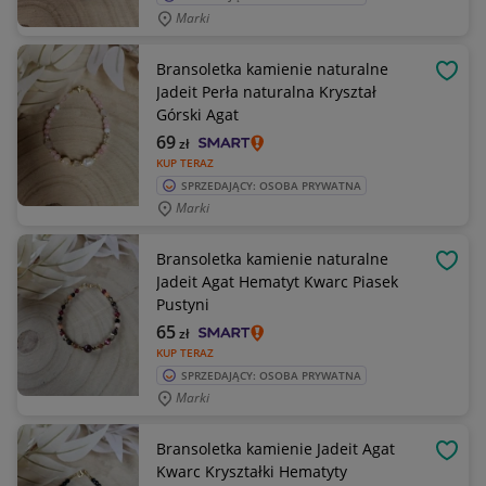
Marki
Bransoletka kamienie naturalne
OBSE
Jadeit Perła naturalna Kryształ
Górski Agat
69
zł
KUP TERAZ
SPRZEDAJĄCY: OSOBA PRYWATNA
Marki
Bransoletka kamienie naturalne
OBSE
Jadeit Agat Hematyt Kwarc Piasek
Pustyni
65
zł
KUP TERAZ
SPRZEDAJĄCY: OSOBA PRYWATNA
Marki
Bransoletka kamienie Jadeit Agat
OBSE
Kwarc Kryształki Hematyty