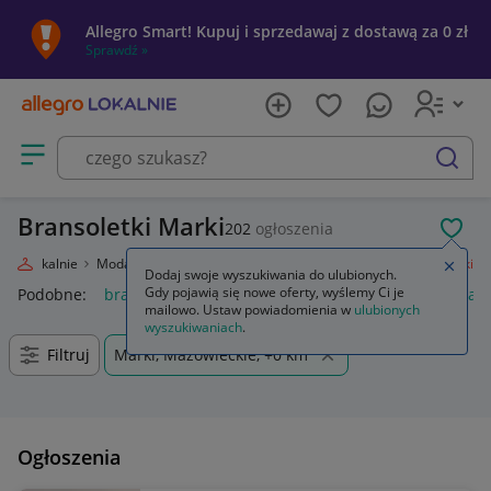
Allegro Smart! Kupuj i sprzedawaj z dostawą za 0 zł
Sprawdź »
Otwórz menu z kategoriami
szukaj
Bransoletki Marki
202
ogłoszenia
POL
egro Lokalnie
Moda
Biżuteria i Zegarki
Biżuteria damska
Bransoletki
Zamkn
Dodaj swoje wyszukiwania do ulubionych.
Gdy pojawią się nowe oferty, wyślemy Ci je
Podobne:
bransoletki
bransoletki złote 585
bransoletki kam
mailowo. Ustaw powiadomienia w
ulubionych
wyszukiwaniach
.
Filtruj
Marki, Mazowieckie, +0 km
Ogłoszenia