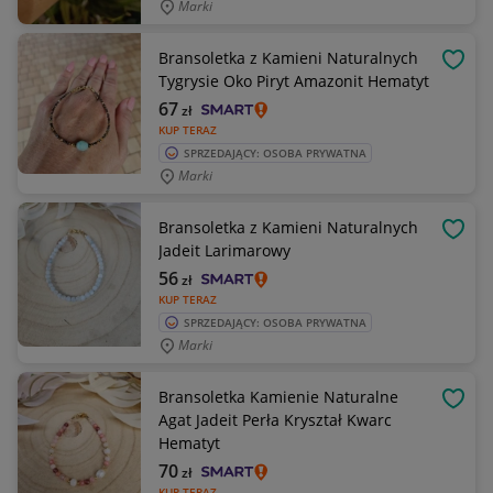
Marki
Bransoletka z Kamieni Naturalnych
OBSE
Tygrysie Oko Piryt Amazonit Hematyt
67
zł
KUP TERAZ
SPRZEDAJĄCY: OSOBA PRYWATNA
Marki
Bransoletka z Kamieni Naturalnych
OBSE
Jadeit Larimarowy
56
zł
KUP TERAZ
SPRZEDAJĄCY: OSOBA PRYWATNA
Marki
Bransoletka Kamienie Naturalne
OBSE
Agat Jadeit Perła Kryształ Kwarc
Hematyt
70
zł
KUP TERAZ