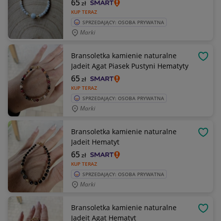
65
zł
KUP TERAZ
SPRZEDAJĄCY: OSOBA PRYWATNA
Marki
Bransoletka kamienie naturalne
OBSE
Jadeit Agat Piasek Pustyni Hematyty
65
zł
KUP TERAZ
SPRZEDAJĄCY: OSOBA PRYWATNA
Marki
Bransoletka kamienie naturalne
OBSE
Jadeit Hematyt
65
zł
KUP TERAZ
SPRZEDAJĄCY: OSOBA PRYWATNA
Marki
Bransoletka kamienie naturalne
OBSE
Jadeit Agat Hematyt