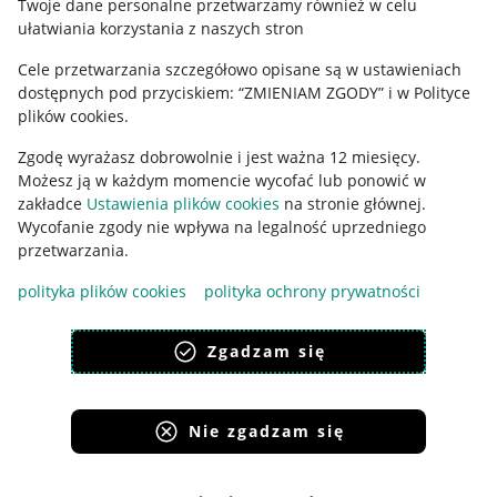
Twoje dane personalne przetwarzamy również w celu
ułatwiania korzystania z naszych stron
Ustawienia plików "cookies"
Cele przetwarzania szczegółowo opisane są w ustawieniach
Udostępnianie lokalizacji
dostępnych pod przyciskiem: “ZMIENIAM ZGODY” i w Polityce
Informacje dla Aktu o Usługach Cyfrowych
plików cookies.
Zgodę wyrażasz dobrowolnie i jest ważna 12 miesięcy.
Pobierz aplikację
Możesz ją w każdym momencie wycofać lub ponowić w
zakładce
Ustawienia plików cookies
na stronie głównej.
Wycofanie zgody nie wpływa na legalność uprzedniego
przetwarzania.
polityka plików cookies
polityka ochrony prywatności
Zgadzam się
Nie zgadzam się
Korzystanie z serwisu oznacza akceptację
regulaminu
.