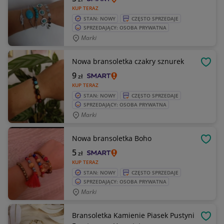
KUP TERAZ
STAN: NOWY
CZĘSTO SPRZEDAJE
SPRZEDAJĄCY: OSOBA PRYWATNA
Marki
Nowa bransoletka czakry sznurek
OBSE
9
zł
KUP TERAZ
STAN: NOWY
CZĘSTO SPRZEDAJE
SPRZEDAJĄCY: OSOBA PRYWATNA
Marki
Nowa bransoletka Boho
OBSE
5
zł
KUP TERAZ
STAN: NOWY
CZĘSTO SPRZEDAJE
SPRZEDAJĄCY: OSOBA PRYWATNA
Marki
Bransoletka Kamienie Piasek Pustyni
OBSE