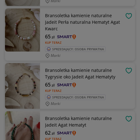
Marki
Bransoletka kamienie naturalne
OBSE
Jadeit Perła naturalna Hematyt Agat
Kwarc
65
zł
KUP TERAZ
SPRZEDAJĄCY: OSOBA PRYWATNA
Marki
Bransoletka kamienie naturalne
OBSE
Tygrysie oko Jadeit Agat Hematyty
65
zł
KUP TERAZ
SPRZEDAJĄCY: OSOBA PRYWATNA
Marki
Bransoletka kamienie naturalne
OBSE
Jadeit Agat Hematyt
62
zł
KUP TERAZ