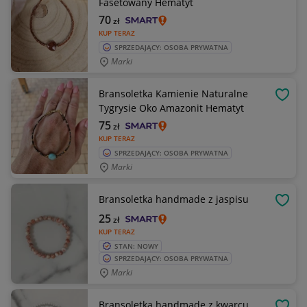
Fasetowany Hematyt
70
zł
KUP TERAZ
SPRZEDAJĄCY: OSOBA PRYWATNA
Marki
Bransoletka Kamienie Naturalne
OBSE
Tygrysie Oko Amazonit Hematyt
75
zł
KUP TERAZ
SPRZEDAJĄCY: OSOBA PRYWATNA
Marki
Bransoletka handmade z jaspisu
OBSE
25
zł
KUP TERAZ
STAN: NOWY
SPRZEDAJĄCY: OSOBA PRYWATNA
Marki
Bransoletka handmade z kwarcu