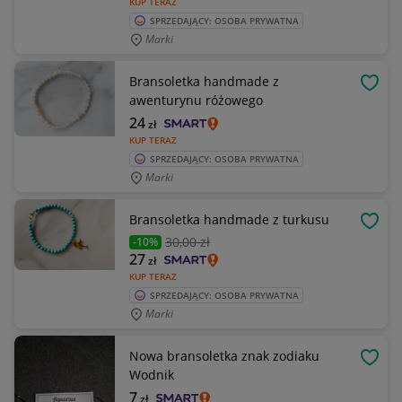
KUP TERAZ
SPRZEDAJĄCY: OSOBA PRYWATNA
Marki
Bransoletka handmade z
OBSE
awenturynu różowego
24
zł
KUP TERAZ
SPRZEDAJĄCY: OSOBA PRYWATNA
Marki
Bransoletka handmade z turkusu
OBSE
30
,00 zł
-10%
27
zł
KUP TERAZ
SPRZEDAJĄCY: OSOBA PRYWATNA
Marki
Nowa bransoletka znak zodiaku
OBSE
Wodnik
7
zł