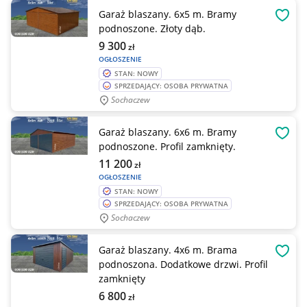
Garaż blaszany. 6x5 m. Bramy
OBSE
podnoszone. Złoty dąb.
9 300
zł
OGŁOSZENIE
STAN: NOWY
SPRZEDAJĄCY: OSOBA PRYWATNA
Sochaczew
Garaż blaszany. 6x6 m. Bramy
OBSE
podnoszone. Profil zamknięty.
11 200
zł
OGŁOSZENIE
STAN: NOWY
SPRZEDAJĄCY: OSOBA PRYWATNA
Sochaczew
Garaż blaszany. 4x6 m. Brama
OBSE
podnoszona. Dodatkowe drzwi. Profil
zamknięty
6 800
zł