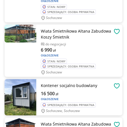
OGŁOSZENIE
STAN: NOWY
SPRZEDAJĄCY: OSOBA PRYWATNA
Sochaczew
Wiata Śmietnikowa Altana Zabudowa
OBSE
Koszy Śmietnik
do negocjacji
6 990
zł
OGŁOSZENIE
STAN: NOWY
SPRZEDAJĄCY: OSOBA PRYWATNA
Sochaczew
Kontener socjalno budowlany
OBSE
16 500
zł
OGŁOSZENIE
SPRZEDAJĄCY: OSOBA PRYWATNA
Sochaczew, Sochaczew
Wiata Śmietnikowa Altana Zabudowa