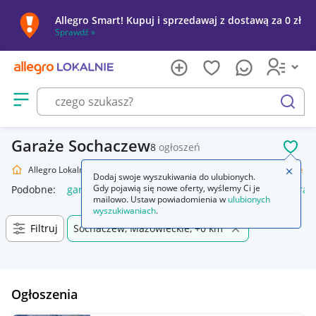
Allegro Smart! Kupuj i sprzedawaj z dostawą za 0 zł
Sprawdź »
Otwórz menu z kategoriami
szukaj
Garaże Sochaczew
8
ogłoszeń
POL
Allegro Lokalnie
Dom i Ogród
Budownictwo i Akcesoria
Garaże
Zamkn
Dodaj swoje wyszukiwania do ulubionych.
Gdy pojawią się nowe oferty, wyślemy Ci je
Podobne:
garaż blaszany
garaż
garaż blaszany 3x5
garaż
mailowo. Ustaw powiadomienia w
ulubionych
wyszukiwaniach
.
Filtruj
Sochaczew, Mazowieckie, +0 km
Ogłoszenia