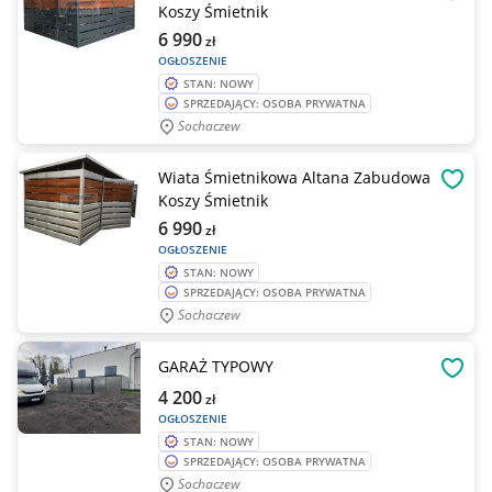
OBSE
Koszy Śmietnik
6 990
zł
OGŁOSZENIE
STAN: NOWY
SPRZEDAJĄCY: OSOBA PRYWATNA
Sochaczew
Wiata Śmietnikowa Altana Zabudowa
OBSE
Koszy Śmietnik
6 990
zł
OGŁOSZENIE
STAN: NOWY
SPRZEDAJĄCY: OSOBA PRYWATNA
Sochaczew
GARAŻ TYPOWY
OBSE
4 200
zł
OGŁOSZENIE
STAN: NOWY
SPRZEDAJĄCY: OSOBA PRYWATNA
Sochaczew