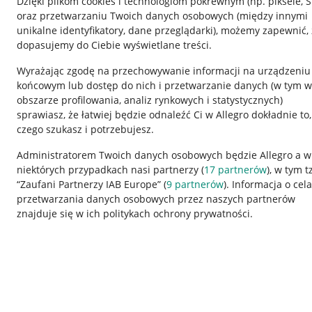
Dzięki plikom cookies i technologiom pokrewnym
(np. piksele, 
oraz przetwarzaniu Twoich danych osobowych
(między innymi
unikalne identyfikatory, dane przeglądarki)
, możemy zapewnić, 
dopasujemy do Ciebie wyświetlane treści.
Wyrażając zgodę na przechowywanie informacji na urządzeniu
końcowym lub dostęp do nich i przetwarzanie danych (w tym w
obszarze profilowania, analiz rynkowych i statystycznych)
sprawiasz, że łatwiej będzie odnaleźć Ci w Allegro dokładnie to,
czego szukasz i potrzebujesz.
Przydatne informacje
Informacje p
Administratorem Twoich danych osobowych będzie Allegro a w
niektórych przypadkach nasi partnerzy (
17
partnerów
), w tym t
Jak to działa
Regulamin
“Zaufani Partnerzy IAB Europe” (
9
partnerów
). Informacja o cel
Napisz do nas
Polityka plików
przetwarzania danych osobowych przez naszych partnerów
znajduje się w ich politykach ochrony prywatności.
Allegro Gadane dla sprzedających
Ustawienia plik
Allegro Gadane dla kupujących
Udostępnianie l
Mapa miejscowości
Informacje dla