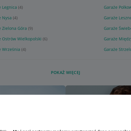
 Legnica
(4)
Garaże Polko
e Nysa
(4)
Garaże Leszn
 Zielona Góra
(9)
Garaże Świeb
 Ostrów Wielkopolski
(6)
Garaże Międ
e Września
(4)
Garaże Strzel
POKAŻ WIĘCEJ