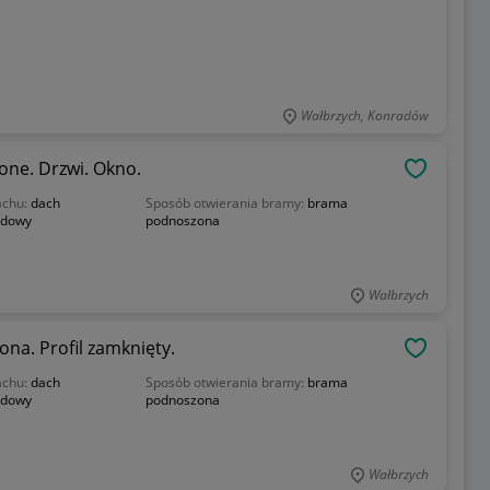
Wałbrzych, Konradów
one. Drzwi. Okno.
OBSERWU
achu:
dach
Sposób otwierania bramy:
brama
dowy
podnoszona
Wałbrzych
na. Profil zamknięty.
OBSERWU
achu:
dach
Sposób otwierania bramy:
brama
dowy
podnoszona
Wałbrzych