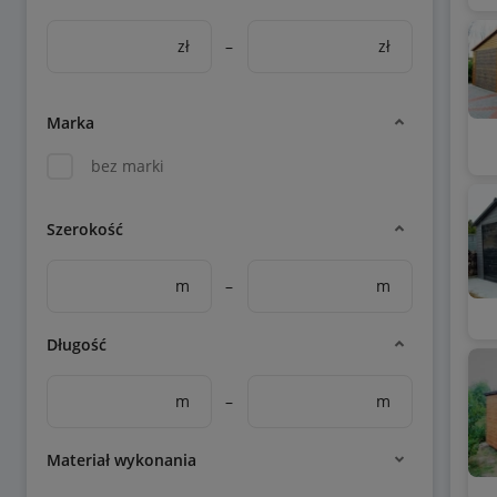
zł
–
zł
Marka
bez marki
Szerokość
m
–
m
Długość
m
–
m
Materiał wykonania