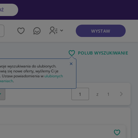
DŹ
WYSTAW
kaj
POLUB WYSZUKIWANIE
Zamknij wskazówkę
oje wyszukiwania do ulubionych.
wią się nowe oferty, wyślemy Ci je
. Ustaw powiadomienia w
ulubionych
waniach
.
Wybierz stronę:
Następna 
z
1
OBSERWU