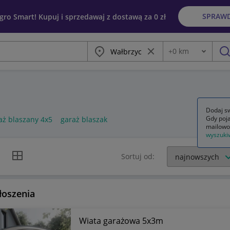
SPRAW
egro Smart! Kupuj i sprzedawaj z dostawą za 0 zł
Miasto
Wyczyść frazę
+
0
km
Odległość
szu
Dodaj sw
Gdy poja
aż blaszany 4x5
garaż blaszak
mailowo
wyszuki
k listy
Widok siatki
Sortuj od:
łoszenia
Wiata garażowa 5x3m