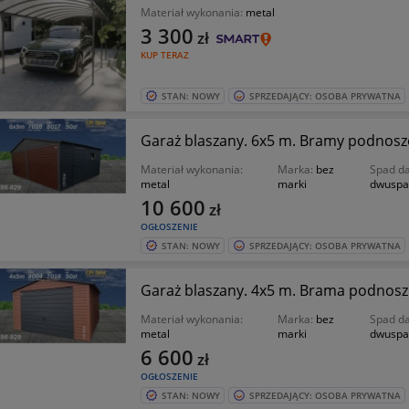
Materiał wykonania:
metal
3 300
zł
KUP TERAZ
STAN: NOWY
SPRZEDAJĄCY: OSOBA PRYWATNA
Garaż blaszany. 6x5 m. Bramy podnosz
Materiał wykonania:
Marka:
bez
Spad d
metal
marki
dwuspa
10 600
zł
OGŁOSZENIE
STAN: NOWY
SPRZEDAJĄCY: OSOBA PRYWATNA
Garaż blaszany. 4x5 m. Brama podnoszo
Materiał wykonania:
Marka:
bez
Spad d
metal
marki
dwuspa
6 600
zł
OGŁOSZENIE
STAN: NOWY
SPRZEDAJĄCY: OSOBA PRYWATNA