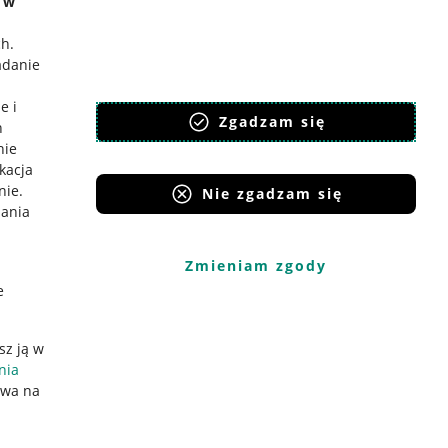
e w
ch
.
adanie
e i
Zgadzam się
h
nie
ikacja
nie
.
Nie zgadzam się
iania
Zmieniam zgody
e
sz ją w
nia
ywa na