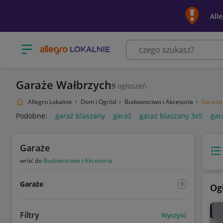
All
Otwórz menu z kategoriami
Garaże Wałbrzych
9
ogłoszeń
Allegro Lokalnie
Dom i Ogród
Budownictwo i Akcesoria
Garaże
Podobne:
garaż blaszany
garaż
garaż blaszany 3x5
gar
Garaże
Wido
wróć do
Budownictwo i Akcesoria
Garaże
9
Og
Filtry
Wyczyść