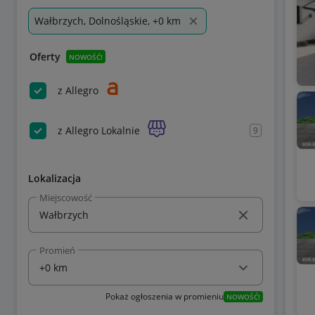
Wałbrzych, Dolnośląskie, +0 km
Oferty
NOWOŚĆ!
z Allegro
z Allegro Lokalnie
9
Lokalizacja
Miejscowość
Promień
Pokaż ogłoszenia w promieniu
NOWOŚĆ!