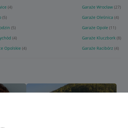
wice
(4)
Garaże Wrocław
(27)
o
(5)
Garaże Oleśnica
(4)
odzin
(5)
Garaże Opole
(11)
zychód
(4)
Garaże Kluczbork
(8)
ce Opolskie
(4)
Garaże Racibórz
(4)