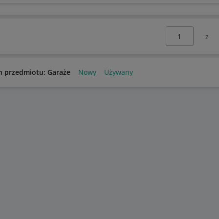
Wybierz stronę:
n przedmiotu: Garaże
Nowy
Używany