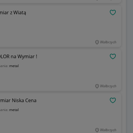
iar z Wiatą
OBSERWU
Wałbrzych
LOR na Wymiar !
OBSERWU
nania:
metal
Wałbrzych
miar Niska Cena
OBSERWU
nania:
metal
Wałbrzych