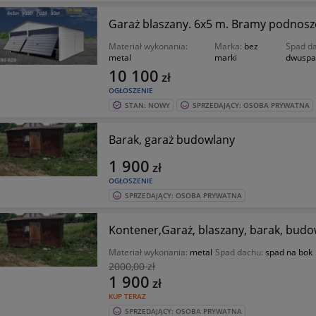
Garaż blaszany. 6x5 m. Bramy podnoszo
Materiał wykonania:
Marka:
bez
Spad d
metal
marki
dwuspa
10 100
zł
OGŁOSZENIE
STAN: NOWY
SPRZEDAJĄCY: OSOBA PRYWATNA
Barak, garaż budowlany
1 900
zł
OGŁOSZENIE
SPRZEDAJĄCY: OSOBA PRYWATNA
Kontener,Garaż, blaszany, barak, bud
Materiał wykonania:
metal
Spad dachu:
spad na bok
2000
,00 zł
1 900
zł
KUP TERAZ
SPRZEDAJĄCY: OSOBA PRYWATNA