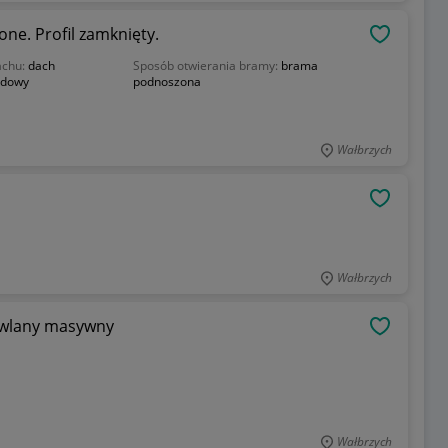
ne. Profil zamknięty.
OBSERWU
achu:
dach
Sposób otwierania bramy:
brama
dowy
podnoszona
Wałbrzych
OBSERWU
Wałbrzych
owlany masywny
OBSERWU
Wałbrzych