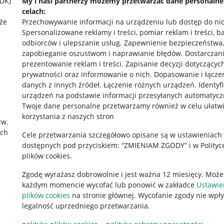
SDK)
My i nasi partnerzy możemy przetwarzać dane personaln
celach:
że
Przechowywanie informacji na urządzeniu lub dostęp do ni
Spersonalizowane reklamy i treści, pomiar reklam i treści, b
odbiorców i ulepszanie usług
.
Zapewnienie bezpieczeństwa,
zapobieganie oszustwom i naprawianie błędów
.
Dostarczani
prezentowanie reklam i treści
.
Zapisanie decyzji dotyczącyc
prywatności oraz informowanie o nich
.
Dopasowanie i łącze
danych z innych źródeł
.
Łączenie różnych urządzeń
.
Identyf
urządzeń na podstawie informacji przesyłanych automatycz
rawne
Pobierz aplikację
Twoje dane personalne przetwarzamy również w celu ułatw
korzystania z naszych stron
zw.
ach
Cele przetwarzania szczegółowo opisane są w ustawieniach
 "cookies"
dostępnych pod przyciskiem: “ZMIENIAM ZGODY” i w Polityc
plików cookies.
ów "cookies"
Zgodę wyrażasz dobrowolnie i jest ważna 12 miesięcy. Może
okalizacji
każdym momencie wycofać lub ponowić w zakładce
Ustawie
 Aktu o Usługach Cyfrowych
plików cookies
na stronie głównej. Wycofanie zgody nie wpł
legalność uprzedniego przetwarzania.