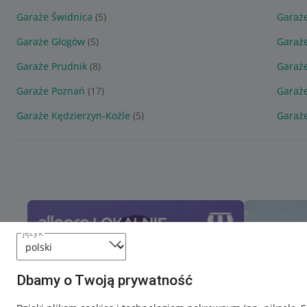
Garaże Świdnica
(5)
Garaże
Garaże Głogów
(5)
Garaż
Garaże Prudnik
(8)
Garaże
Garaże Poznań
(17)
Garaże
Garaże Kędzierzyn-Koźle
(5)
Garaż
język
Dbamy o Twoją prywatność