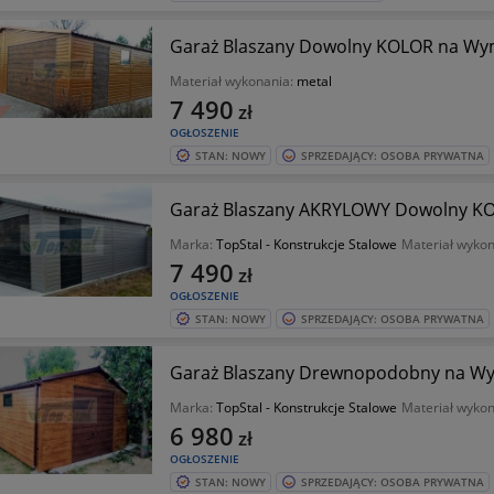
Garaż Blaszany Dowolny KOLOR na Wym
Materiał wykonania:
metal
7 490
zł
OGŁOSZENIE
STAN: NOWY
SPRZEDAJĄCY: OSOBA PRYWATNA
Garaż Blaszany AKRYLOWY Dowolny KO
Marka:
TopStal - Konstrukcje Stalowe
Materiał wyko
7 490
zł
OGŁOSZENIE
STAN: NOWY
SPRZEDAJĄCY: OSOBA PRYWATNA
Garaż Blaszany Drewnopodobny na Wy
Marka:
TopStal - Konstrukcje Stalowe
Materiał wyko
6 980
zł
OGŁOSZENIE
STAN: NOWY
SPRZEDAJĄCY: OSOBA PRYWATNA