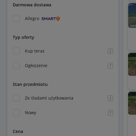
Darmowa dostawa
Allegro
Typ oferty
Kup teraz
2
Ogłoszenie
7
Stan przedmiotu
Ze śladami użytkowania
2
Nowy
7
Cena