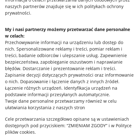
naszych partnerów znajduje się w ich politykach ochrony
prywatności.
Jak to działa
Napisz do nas
My i nasi partnerzy możemy przetwarzać dane personalne
w celach:
Allegro Gadane dla sprzedających
Przechowywanie informacji na urządzeniu lub dostęp do
Allegro Gadane dla kupujących
nich
.
Spersonalizowane reklamy i treści, pomiar reklam i
treści, badanie odbiorców i ulepszanie usług
.
Zapewnienie
Mapa miejscowości
bezpieczeństwa, zapobieganie oszustwom i naprawianie
błędów
.
Dostarczanie i prezentowanie reklam i treści
.
Informacje prawne
Zapisanie decyzji dotyczących prywatności oraz informowanie
o nich
.
Dopasowanie i łączenie danych z innych źródeł
.
Regulamin
Łączenie różnych urządzeń
.
Identyfikacja urządzeń na
podstawie informacji przesyłanych automatycznie
.
Polityka plików "cookies"
Twoje dane personalne przetwarzamy również w celu
ułatwiania korzystania z naszych stron
Ustawienia plików "cookies"
Cele przetwarzania szczegółowo opisane są w ustawieniach
Udostępnianie lokalizacji
dostępnych pod przyciskiem: “ZMIENIAM ZGODY” i w Polityce
Informacje dla Aktu o Usługach Cyfrowych
plików cookies.