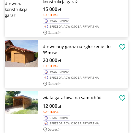
konstrukcja garaż
15 000
zł
KUP TERAZ
STAN: NOWY
SPRZEDAJĄCY: OSOBA PRYWATNA
Szczecin
drewniany garaż na zgłoszenie do
OBSE
35mkw
20 000
zł
KUP TERAZ
STAN: NOWY
SPRZEDAJĄCY: OSOBA PRYWATNA
Szczecin
wiata garażowa na samochód
OBSE
12 000
zł
KUP TERAZ
STAN: NOWY
SPRZEDAJĄCY: OSOBA PRYWATNA
Szczecin