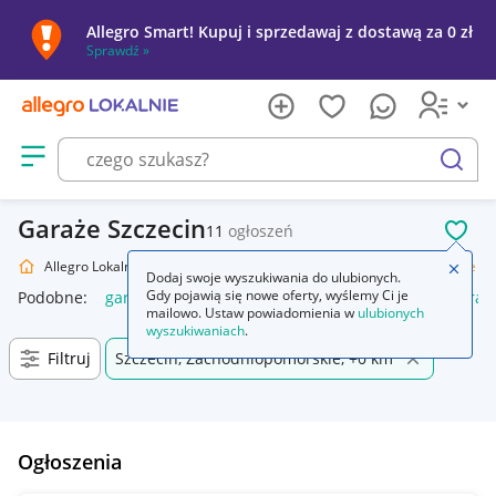
Allegro Smart! Kupuj i sprzedawaj z dostawą za 0 zł
Sprawdź »
Otwórz menu z kategoriami
szukaj
Garaże Szczecin
11
ogłoszeń
POL
Allegro Lokalnie
Dom i Ogród
Budownictwo i Akcesoria
Garaże
Zamkn
Dodaj swoje wyszukiwania do ulubionych.
Gdy pojawią się nowe oferty, wyślemy Ci je
Podobne:
garaż blaszany
garaż
garaż blaszany 3x5
garaż
mailowo. Ustaw powiadomienia w
ulubionych
wyszukiwaniach
.
Filtruj
Szczecin, Zachodniopomorskie, +0 km
Ogłoszenia