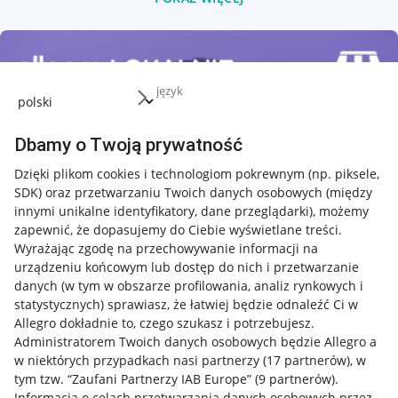
język
Dbamy o Twoją prywatność
Dzięki plikom cookies i technologiom pokrewnym
(np. piksele,
SDK)
oraz przetwarzaniu Twoich danych osobowych
(między
innymi unikalne identyfikatory, dane przeglądarki)
, możemy
zapewnić, że dopasujemy do Ciebie wyświetlane treści.
Wyrażając zgodę na przechowywanie informacji na
urządzeniu końcowym lub dostęp do nich i przetwarzanie
danych (w tym w obszarze profilowania, analiz rynkowych i
statystycznych) sprawiasz, że łatwiej będzie odnaleźć Ci w
Allegro dokładnie to, czego szukasz i potrzebujesz.
Administratorem Twoich danych osobowych będzie Allegro a
w niektórych przypadkach nasi partnerzy (
17
partnerów
), w
tym tzw. “Zaufani Partnerzy IAB Europe” (
9
partnerów
).
Przydatne informacje
Informacja o celach przetwarzania danych osobowych przez