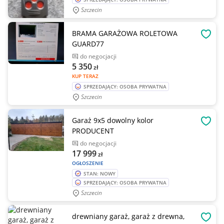
Szczecin
BRAMA GARAŻOWA ROLETOWA
OBSE
GUARD77
do negocjacji
5 350
zł
KUP TERAZ
SPRZEDAJĄCY: OSOBA PRYWATNA
Szczecin
Garaż 9x5 dowolny kolor
OBSE
PRODUCENT
do negocjacji
17 999
zł
OGŁOSZENIE
STAN: NOWY
SPRZEDAJĄCY: OSOBA PRYWATNA
Szczecin
drewniany garaż, garaż z drewna,
OBSE