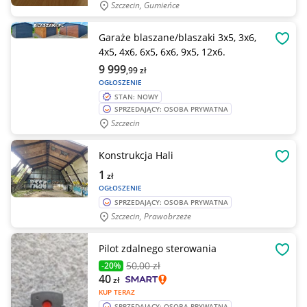
Szczecin, Gumieńce
Garaże blaszane/blaszaki 3x5, 3x6,
OBSE
4x5, 4x6, 6x5, 6x6, 9x5, 12x6.
9 999
,99
zł
OGŁOSZENIE
STAN: NOWY
SPRZEDAJĄCY: OSOBA PRYWATNA
Szczecin
Konstrukcja Hali
OBSE
1
zł
OGŁOSZENIE
SPRZEDAJĄCY: OSOBA PRYWATNA
Szczecin, Prawobrzeże
Pilot zdalnego sterowania
OBSE
50
,00 zł
-20%
40
zł
KUP TERAZ
SPRZEDAJĄCY: OSOBA PRYWATNA