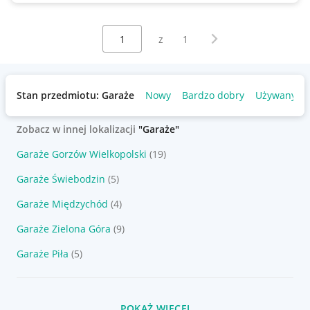
Wybierz stronę:
Następna strona
z
1
Stan przedmiotu: Garaże
Nowy
Bardzo dobry
Używany
Zobacz w innej lokalizacji
"Garaże"
Garaże Gorzów Wielkopolski
(19)
Garaże Świebodzin
(5)
Garaże Międzychód
(4)
Garaże Zielona Góra
(9)
Garaże Piła
(5)
POKAŻ WIĘCEJ