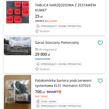
TABLICA NARZĘDZIOWA Z ZESTAWEM
KUWET
25
zł
OFERTA Z
ALLEGRO
SPRZEDAJĄCY: OSOBA PRYWATNA
Szczecin
Garaż blaszany Pomorzany
OBSE
do negocjacji
29 000
zł
OGŁOSZENIE
SPRZEDAJĄCY: OSOBA PRYWATNA
Szczecin
Fotokomórka bariera podczerwieni
OBSE
systemowa EL51 Hormann 637023
700
zł
KUP TERAZ
STAN: NOWY
SPRZEDAJĄCY: OSOBA PRYWATNA