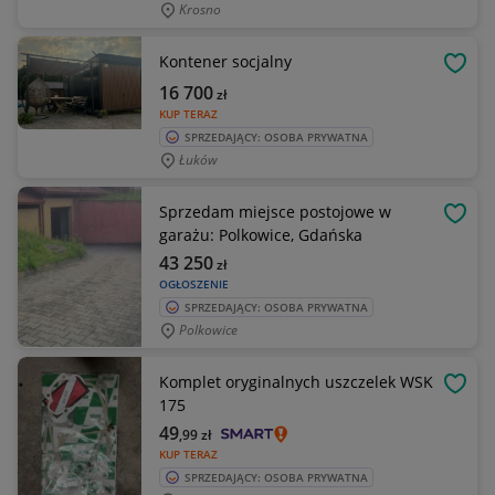
Krosno
Kontener socjalny
OBSE
16 700
zł
KUP TERAZ
SPRZEDAJĄCY: OSOBA PRYWATNA
Łuków
Sprzedam miejsce postojowe w
OBSE
garażu: Polkowice, Gdańska
43 250
zł
OGŁOSZENIE
SPRZEDAJĄCY: OSOBA PRYWATNA
Polkowice
Komplet oryginalnych uszczelek WSK
OBSE
175
49
,99
zł
KUP TERAZ
SPRZEDAJĄCY: OSOBA PRYWATNA