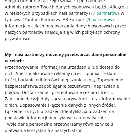
Allegro dokładnie to, czego szukasz i potrzebujesz.
Administratorem Twoich danych osobowych będzie Allegro a
w niektórych przypadkach nasi partnerzy (
17
partnerów
), w
tym tzw. “Zaufani Partnerzy IAB Europe” (
9
partnerów
).
Informacja o celach przetwarzania danych osobowych przez
naszych partnerów znajduje się w ich politykach ochrony
prywatności.
My i nasi partnerzy możemy przetwarzać dane personalne
w celach:
Przechowywanie informacji na urządzeniu lub dostęp do
nich
.
Spersonalizowane reklamy i treści, pomiar reklam i
treści, badanie odbiorców i ulepszanie usług
.
Zapewnienie
bezpieczeństwa, zapobieganie oszustwom i naprawianie
błędów
.
Dostarczanie i prezentowanie reklam i treści
.
Zapisanie decyzji dotyczących prywatności oraz informowanie
o nich
.
Dopasowanie i łączenie danych z innych źródeł
.
Łączenie różnych urządzeń
.
Identyfikacja urządzeń na
podstawie informacji przesyłanych automatycznie
.
Twoje dane personalne przetwarzamy również w celu
ułatwiania korzystania z naszych stron
Przydatne informacje