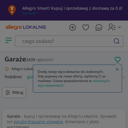
Allegro Smart! Kupuj i sprzedawaj z dostawą za 0 zł
Sprawdź »
Otwórz menu z kategoriami
szukaj
Garaże
2439
ogłoszeń
POL
Allegro Lokalnie
Dom i Ogród
Budownictwo i Akcesoria
Garaże
Zamkn
Dodaj swoje wyszukiwania do ulubionych.
Gdy pojawią się nowe oferty, wyślemy Ci je
Podobne:
garaż blaszany
garaż
garaż blaszany 3x5
garaż
mailowo. Ustaw powiadomienia w
ulubionych
wyszukiwaniach
.
Filtruj
Garaże
- kupuj i sprzedawaj na Allegro Lokalnie. Sprawdź
też
garaże blaszane używane
, drewniane z płyty
warstwowej