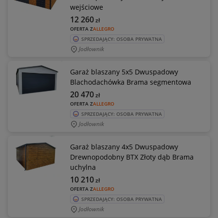
wejściowe
12 260
zł
OFERTA Z
ALLEGRO
SPRZEDAJĄCY: OSOBA PRYWATNA
Jodłownik
Garaż blaszany 5x5 Dwuspadowy
Blachodachówka Brama segmentowa
20 470
zł
OFERTA Z
ALLEGRO
SPRZEDAJĄCY: OSOBA PRYWATNA
Jodłownik
Garaż blaszany 4x5 Dwuspadowy
Drewnopodobny BTX Złoty dąb Brama
uchylna
10 210
zł
OFERTA Z
ALLEGRO
SPRZEDAJĄCY: OSOBA PRYWATNA
Jodłownik