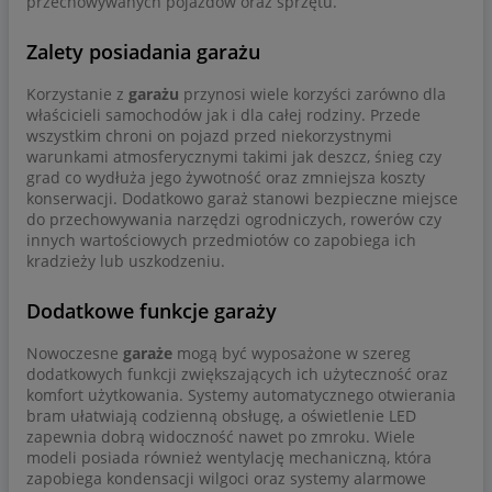
przechowywanych pojazdów oraz sprzętu.
Zalety posiadania garażu
Korzystanie z
garażu
przynosi wiele korzyści zarówno dla
właścicieli samochodów jak i dla całej rodziny. Przede
wszystkim chroni on pojazd przed niekorzystnymi
warunkami atmosferycznymi takimi jak deszcz, śnieg czy
grad co wydłuża jego żywotność oraz zmniejsza koszty
konserwacji. Dodatkowo garaż stanowi bezpieczne miejsce
do przechowywania narzędzi ogrodniczych, rowerów czy
innych wartościowych przedmiotów co zapobiega ich
kradzieży lub uszkodzeniu.
Dodatkowe funkcje garaży
Nowoczesne
garaże
mogą być wyposażone w szereg
dodatkowych funkcji zwiększających ich użyteczność oraz
komfort użytkowania. Systemy automatycznego otwierania
bram ułatwiają codzienną obsługę, a oświetlenie LED
zapewnia dobrą widoczność nawet po zmroku. Wiele
modeli posiada również wentylację mechaniczną, która
zapobiega kondensacji wilgoci oraz systemy alarmowe