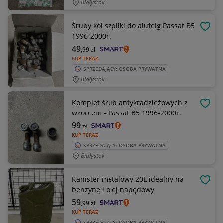
Białystok
Śruby kół szpilki do alufelg Passat B5
OBSE
1996-2000r.
49
,99
zł
KUP TERAZ
SPRZEDAJĄCY: OSOBA PRYWATNA
Białystok
Komplet śrub antykradzieżowych z
OBSE
wzorcem - Passat B5 1996-2000r.
99
zł
KUP TERAZ
SPRZEDAJĄCY: OSOBA PRYWATNA
Białystok
Kanister metalowy 20L idealny na
OBSE
benzynę i olej napędowy
59
,99
zł
KUP TERAZ
SPRZEDAJĄCY: OSOBA PRYWATNA