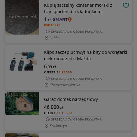
Kupię szczelny kontener morski z
OBSE
transportem i rozładunkiem
1
zł
KUP TERAZ
SPRZEDAJĄCY: OSOBA PRYWATNA
Lublin
Klips zaczep uchwyt na bity do wkrętarki
elektronarzędzi Makita
6
,99
zł
OFERTA Z
ALLEGRO
SPRZEDAJĄCY: OSOBA PRYWATNA
Chrząstawa Wielka
Garaż domek narzędziowy
46 000
zł
OFERTA Z
ALLEGRO
SPRZEDAJĄCY: OSOBA PRYWATNA
Kraśniczyn