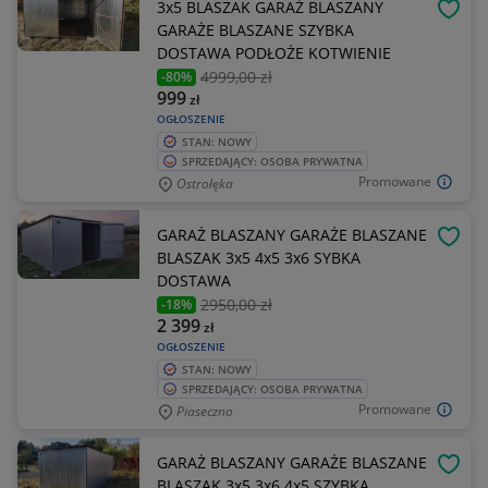
3x5 BLASZAK GARAŻ BLASZANY
OBSE
GARAŻE BLASZANE SZYBKA
DOSTAWA PODŁOŻE KOTWIENIE
4999
,00 zł
-80%
999
zł
OGŁOSZENIE
STAN: NOWY
SPRZEDAJĄCY: OSOBA PRYWATNA
Promowane
Ostrołęka
GARAŻ BLASZANY GARAŻE BLASZANE
OBSE
BLASZAK 3x5 4x5 3x6 SYBKA
DOSTAWA
2950
,00 zł
-18%
2 399
zł
OGŁOSZENIE
STAN: NOWY
SPRZEDAJĄCY: OSOBA PRYWATNA
Promowane
Piaseczno
GARAŻ BLASZANY GARAŻE BLASZANE
OBSE
BLASZAK 3x5 3x6 4x5 SZYBKA