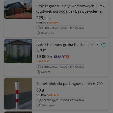
Projekt garażu z płyt warstwowych 35m2
(budynek gospodarczy bez pozwolenia)
229
,99
zł
OFERTA Z
ALLEGRO
SPRZEDAJĄCY: OSOBA PRYWATNA
Wadowice
Garaż blaszany gruba blacha 6,5m. X
OBSE
3,70m
19 000
zł
KUP TERAZ
SPRZEDAJĄCY: OSOBA PRYWATNA
Orneta
Słupek blokada parkingowa stała H-700
80
zł
OFERTA Z
ALLEGRO
SPRZEDAJĄCY: OSOBA PRYWATNA
Odolanów