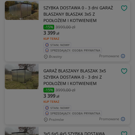
SZYBKA DOSTAWA 0 - 3 dni GARAŻ
OBSE
BLASZANY BLASZAK 3x5 Z
PODŁOŻEM I KOTWIENIEM
3999
,00 zł
-15%
3 399
zł
KUP TERAZ
STAN: NOWY
SPRZEDAJĄCY: OSOBA PRYWATNA
Promowane
Brzeziny
GARAŻ BLASZANY BLASZAK 3x5
OBSE
SZYBKA DOSTAWA 0 - 3 dni Z
PODŁOŻEM I KOTWIENIEM
3999
,00 zł
-15%
3 399
zł
KUP TERAZ
STAN: NOWY
SPRZEDAJĄCY: OSOBA PRYWATNA
Promowane
Prażmów
3x5 6x5 4x5 SZYBKA DOSTAWA