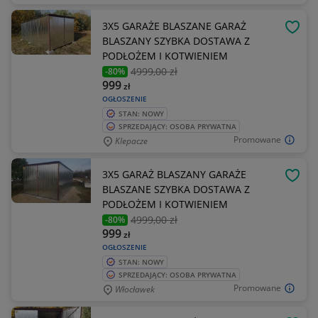
3X5 GARAŻE BLASZANE GARAŻ
OBSE
BLASZANY SZYBKA DOSTAWA Z
PODŁOŻEM I KOTWIENIEM
4999
,00 zł
-80%
999
zł
OGŁOSZENIE
STAN: NOWY
SPRZEDAJĄCY: OSOBA PRYWATNA
Promowane
Klepacze
3X5 GARAŻ BLASZANY GARAŻE
OBSE
BLASZANE SZYBKA DOSTAWA Z
PODŁOŻEM I KOTWIENIEM
4999
,00 zł
-80%
999
zł
OGŁOSZENIE
STAN: NOWY
SPRZEDAJĄCY: OSOBA PRYWATNA
Promowane
Włocławek