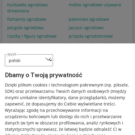
huśtawka ogrodowa
meble ogrodowe używane
drewniana
fontanny ogrodowe
palenisko ogrodowe
pergola ogrodowa
jacuzzi ogrodowe
rzeźby i figury ogrodowe
przęsła ogrodzeniowe
drewutnia
beczka na deszczówkę
język
Podobne wyszukiwania
Garaże Warszawa
(57)
Dbamy o Twoją prywatność
Garaże Kielce
(23)
Dzięki plikom cookies i technologiom pokrewnym
(np. piksele,
Garaże Lublin
(22)
SDK)
oraz przetwarzaniu Twoich danych osobowych
(między
innymi unikalne identyfikatory, dane przeglądarki)
, możemy
Garaże Radom
(21)
zapewnić, że dopasujemy do Ciebie wyświetlane treści.
Garaże Bydgoszcz
(20)
Wyrażając zgodę na przechowywanie informacji na
urządzeniu końcowym lub dostęp do nich i przetwarzanie
danych (w tym w obszarze profilowania, analiz rynkowych i
statystycznych) sprawiasz, że łatwiej będzie odnaleźć Ci w
POKAŻ WIĘCEJ