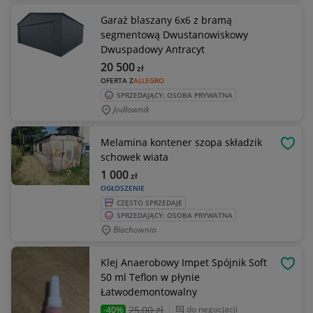
Garaż blaszany 6x6 z bramą
segmentową Dwustanowiskowy
Dwuspadowy Antracyt
20 500
zł
OFERTA Z
ALLEGRO
SPRZEDAJĄCY: OSOBA PRYWATNA
Jodłownik
Melamina kontener szopa składzik
OBSE
schowek wiata
1 000
zł
OGŁOSZENIE
CZĘSTO SPRZEDAJE
SPRZEDAJĄCY: OSOBA PRYWATNA
Blachownia
Klej Anaerobowy Impet Spójnik Soft
OBSE
50 ml Teflon w płynie
Łatwodemontowalny
25
,00 zł
do negocjacji
-40%