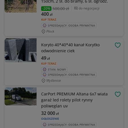
150cm, 2 sł. do bramy, 6 sł. ogrodz.
500
,00 zł
do negocjacji
-20%
400
zł
KUP TERAZ
SPRZEDAJĄCY: OSOBA PRYWATNA
Płock
Koryto 40*40*40 kanał Korytko
OBSE
odwodnienie ciek
49
zł
KUP TERAZ
STAN: NOWY
SPRZEDAJĄCY: OSOBA PRYWATNA
Myślenice
CarPort PREMIUM Altana 6x7 wiata
OBSE
garaż led rolety pilot rynny
poliweglan uv
32 000
zł
OGŁOSZENIE
SPRZEDAJĄCY: OSOBA PRYWATNA