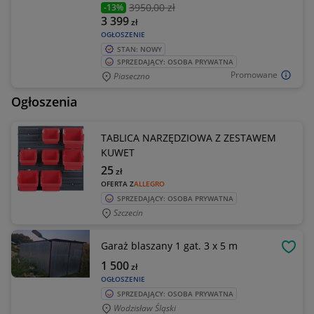
3950
,00 zł
-13%
3 399
zł
OGŁOSZENIE
STAN: NOWY
SPRZEDAJĄCY: OSOBA PRYWATNA
Promowane
Piaseczno
Ogłoszenia
TABLICA NARZĘDZIOWA Z ZESTAWEM
KUWET
25
zł
OFERTA Z
ALLEGRO
SPRZEDAJĄCY: OSOBA PRYWATNA
Szczecin
Garaż blaszany 1 gat. 3 x 5 m
OBSE
1 500
zł
OGŁOSZENIE
SPRZEDAJĄCY: OSOBA PRYWATNA
Wodzisław Śląski