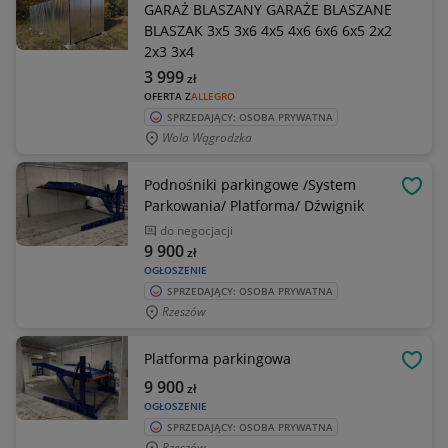
GARAŻ BLASZANY GARAŻE BLASZANE
BLASZAK 3x5 3x6 4x5 4x6 6x6 6x5 2x2
2x3 3x4
3 999
zł
OFERTA Z
ALLEGRO
SPRZEDAJĄCY: OSOBA PRYWATNA
Wola Wągrodzka
Podnośniki parkingowe /System
OBSE
Parkowania/ Platforma/ Dźwignik
do negocjacji
9 900
zł
OGŁOSZENIE
SPRZEDAJĄCY: OSOBA PRYWATNA
Rzeszów
Platforma parkingowa
OBSE
9 900
zł
OGŁOSZENIE
SPRZEDAJĄCY: OSOBA PRYWATNA
Rzeszów