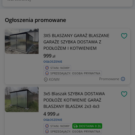
Ogłoszenia promowane
3X5 BLASZANY GARAŻ BLASZANE
OBSE
GARAŻE SZYBKA DOSTAWA Z
PODŁOŻEM I KOTWIENIEM
999
zł
OGŁOSZENIE
STAN: NOWY
SPRZEDAJĄCY: OSOBA PRYWATNA
Promowane
KONIN
3x5 Blaszak SZYBKA DOSTAWA
OBSE
PODŁOŻE KOTWIENIE GARAŻ
BLASZANY BLASZAK 2x3 4x3
4 999
zł
OGŁOSZENIE
STAN: NOWY
DOSTAWA 0 ZŁ
SPRZEDAJĄCY: OSOBA PRYWATNA