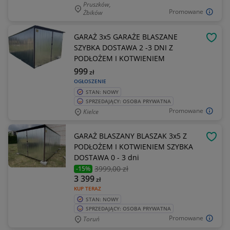
Pruszków,
Promowane
Żbików
GARAŻ 3x5 GARAŻE BLASZANE
OBSE
SZYBKA DOSTAWA 2 -3 DNI Z
PODŁOŻEM I KOTWIENIEM
999
zł
OGŁOSZENIE
STAN: NOWY
SPRZEDAJĄCY: OSOBA PRYWATNA
Promowane
Kielce
GARAŻ BLASZANY BLASZAK 3x5 Z
OBSE
PODŁOŻEM I KOTWIENIEM SZYBKA
DOSTAWA 0 - 3 dni
3999
,00 zł
-15%
3 399
zł
KUP TERAZ
STAN: NOWY
SPRZEDAJĄCY: OSOBA PRYWATNA
Promowane
Toruń