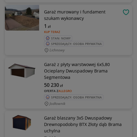
Garaż murowany i fundament
OBSE
szukam wykonawcy
1
zł
KUP TERAZ
STAN: NOWY
SPRZEDAJĄCY: OSOBA PRYWATNA
Lichnowy
Garaż z płyty warstwowej 6x5,80
Ocieplany Dwuspadowy Brama
Segmentowa
50 230
zł
OFERTA Z
ALLEGRO
SPRZEDAJĄCY: OSOBA PRYWATNA
Jodłownik
Garaż blaszany 3x5 Dwuspadowy
Drewnopodobny BTX Złoty dąb Brama
uchylna