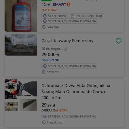
15
zł
KUP TERAZ
STAN: NOWY
CZĘSTO SPRZEDAJE
SPRZEDAJĄCY: OSOBA PRYWATNA
Gniezno
Garaż blaszany Pomorzany
OBSE
do negocjacji
29 000
zł
OGŁOSZENIE
SPRZEDAJĄCY: OSOBA PRYWATNA
Szczecin
Ochraniacz Drzwi Auta Odbojnik na
Ścianę Mata Ochronna do Garażu
200cm 2m
29
,99
zł
OFERTA Z
ALLEGRO
SPRZEDAJĄCY: OSOBA PRYWATNA
Kraczkowa