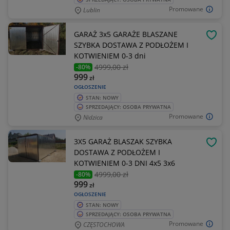
Promowane
Lublin
GARAŻ 3x5 GARAŻE BLASZANE
OBSE
SZYBKA DOSTAWA Z PODŁOŻEM I
KOTWIENIEM 0-3 dni
4999
,00 zł
-80%
999
zł
OGŁOSZENIE
STAN: NOWY
SPRZEDAJĄCY: OSOBA PRYWATNA
Promowane
Nidzica
3X5 GARAŻ BLASZAK SZYBKA
OBSE
DOSTAWA Z PODŁOŻEM I
KOTWIENIEM 0-3 DNI 4x5 3x6
4999
,00 zł
-80%
999
zł
OGŁOSZENIE
STAN: NOWY
SPRZEDAJĄCY: OSOBA PRYWATNA
Promowane
CZĘSTOCHOWA