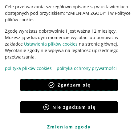
Cele przetwarzania szczegółowo opisane są w ustawieniach
Jak to działa
dostępnych pod przyciskiem: “ZMIENIAM ZGODY” i w Polityce
plików cookies.
Napisz do nas
Zgodę wyrażasz dobrowolnie i jest ważna 12 miesięcy.
Allegro Gadane dla sprzedających
Możesz ją w każdym momencie wycofać lub ponowić w
zakładce
Ustawienia plików cookies
na stronie głównej.
Allegro Gadane dla kupujących
Wycofanie zgody nie wpływa na legalność uprzedniego
przetwarzania.
Mapa miejscowości
polityka plików cookies
polityka ochrony prywatności
Informacje prawne
Zgadzam się
Regulamin
Polityka plików "cookies"
Nie zgadzam się
Ustawienia plików "cookies"
Udostępnianie lokalizacji
Zmieniam zgody
Informacje dla Aktu o Usługach Cyfrowych