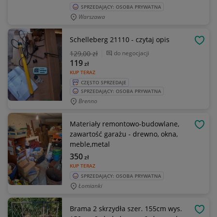
SPRZEDAJĄCY: OSOBA PRYWATNA
Warszawa
Schelleberg 21110 - czytaj opis
OBSE
129
,00 zł
do negocjacji
119
zł
KUP TERAZ
CZĘSTO SPRZEDAJE
SPRZEDAJĄCY: OSOBA PRYWATNA
Brenno
Materiały remontowo-budowlane,
OBSE
zawartość garażu - drewno, okna,
meble,metal
350
zł
KUP TERAZ
SPRZEDAJĄCY: OSOBA PRYWATNA
Łomianki
Brama 2 skrzydła szer. 155cm wys.
OBSE