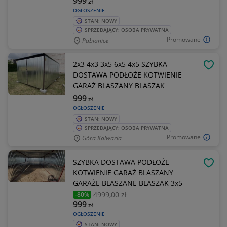
999
zł
OGŁOSZENIE
STAN: NOWY
SPRZEDAJĄCY: OSOBA PRYWATNA
Promowane
Pabianice
2x3 4x3 3x5 6x5 4x5 SZYBKA
OBSE
DOSTAWA PODŁOŻE KOTWIENIE
GARAŻ BLASZANY BLASZAK
999
zł
OGŁOSZENIE
STAN: NOWY
SPRZEDAJĄCY: OSOBA PRYWATNA
Promowane
Góra Kalwaria
SZYBKA DOSTAWA PODŁOŻE
OBSE
KOTWIENIE GARAŻ BLASZANY
GARAŻE BLASZANE BLASZAK 3x5
4999
,00 zł
-80%
999
zł
OGŁOSZENIE
STAN: NOWY