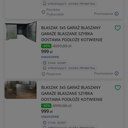
SPRZEDAJĄCY: OSOBA PRYWATNA
Piotrków
Promowane
Trybunalski
BLASZAK 3x5 GARAŻ BLASZANY
OBSE
GARAŻE BLASZANE SZYBKA
DOSTAWA PODŁOŻE KOTWIENIE
4999
,00 zł
-80%
999
zł
OGŁOSZENIE
STAN: NOWY
SPRZEDAJĄCY: OSOBA PRYWATNA
Promowane
Piaseczno
BLASZAK 3x5 GARAŻ BLASZANY
OBSE
GARAŻE BLASZANE SZYBKA
DOSTAWA PODŁOŻE KOTWIENIE
4999
,00 zł
-80%
999
zł
OGŁOSZENIE
STAN: NOWY
SPRZEDAJĄCY: OSOBA PRYWATNA