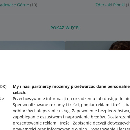
Wadowice Górne
(10)
Zderzaki Pionki
(1
POKAŻ WIĘCEJ
SDK)
My i nasi partnerzy możemy przetwarzać dane personaln
celach:
że
Przechowywanie informacji na urządzeniu lub dostęp do ni
Spersonalizowane reklamy i treści, pomiar reklam i treści, b
odbiorców i ulepszanie usług
.
Zapewnienie bezpieczeństwa,
zapobieganie oszustwom i naprawianie błędów
.
Dostarczani
prezentowanie reklam i treści
.
Zapisanie decyzji dotyczącyc
prywatności oraz informowanie o nich
.
Dopasowanie i łącze