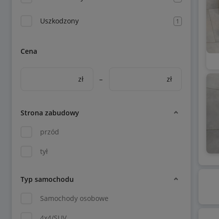
Uszkodzony
1
Cena
zł
–
zł
Strona zabudowy
przód
tył
Typ samochodu
Samochody osobowe
4x4/SUV