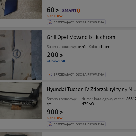
60
zł
KUP TERAZ
SPRZEDAJĄCY: OSOBA PRYWATNA
Grill Opel Movano b lift chrom
Strona zabudowy:
przód
Kolor:
chrom
200
zł
OGŁOSZENIE
SPRZEDAJĄCY: OSOBA PRYWATNA
Hyundai Tucson IV Zderzak tył tylny N-
Strona zabudowy:
Numer katalogowy części:
8661
tył
N7CAO
900
zł
KUP TERAZ
SPRZEDAJĄCY: OSOBA PRYWATNA