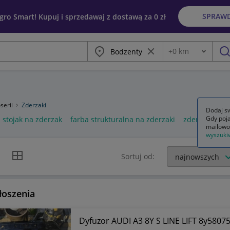
SPRAW
egro Smart! Kupuj i sprzedawaj z dostawą za 0 zł
Miasto
Wyczyść frazę
+
0
km
Odległość
szu
serii
Zderzaki
Dodaj sw
Gdy poja
stojak na zderzak
farba strukturalna na zderzaki
zderzaki prz
mailowo
wyszuki
k listy
Widok siatki
Sortuj od:
łoszenia
Dyfuzor AUDI A3 8Y S LINE LIFT 8y5807