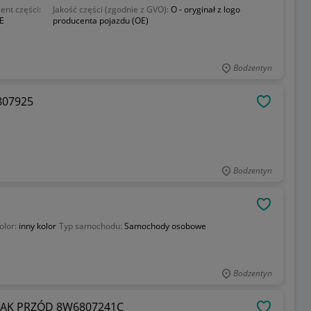
ent części:
Jakość części (zgodnie z GVO):
O - oryginał z logo
E
producenta pojazdu (OE)
Bodzentyn
4807925
OBSERWU
Bodzentyn
OBSERWU
olor:
inny kolor
Typ samochodu:
Samochody osobowe
Bodzentyn
RZAK PRZÓD 8W6807241C