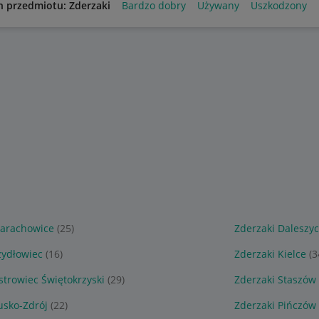
n przedmiotu: Zderzaki
Bardzo dobry
Używany
Uszkodzony
tarachowice
(25)
Zderzaki Daleszy
zydłowiec
(16)
Zderzaki Kielce
(3
strowiec Świętokrzyski
(29)
Zderzaki Staszów
usko-Zdrój
(22)
Zderzaki Pińczów