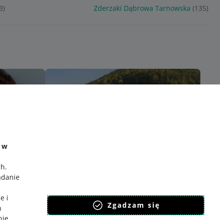
3)
Zderzaki Dąbrowa Tarnowska
(135)
e w
ch
.
adanie
e i
Zgadzam się
h
nie