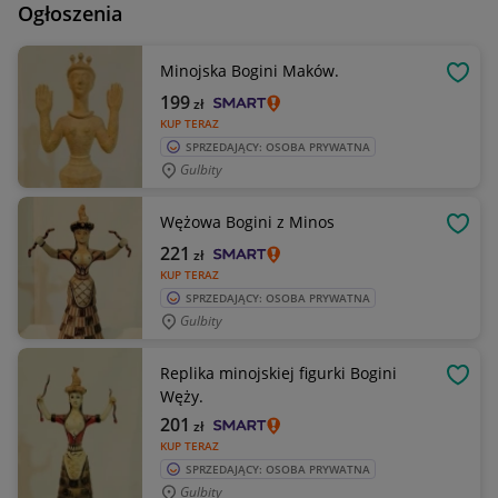
Ogłoszenia
Minojska Bogini Maków.
OBSE
199
zł
KUP TERAZ
SPRZEDAJĄCY: OSOBA PRYWATNA
Gulbity
Wężowa Bogini z Minos
OBSE
221
zł
KUP TERAZ
SPRZEDAJĄCY: OSOBA PRYWATNA
Gulbity
Replika minojskiej figurki Bogini
OBSE
Węży.
201
zł
KUP TERAZ
SPRZEDAJĄCY: OSOBA PRYWATNA
Gulbity