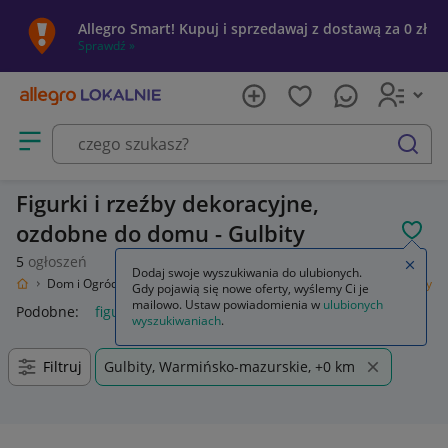
Allegro Smart! Kupuj i sprzedawaj z dostawą za 0 zł
Sprawdź »
Otwórz menu z kategoriami
szukaj
Figurki i rzeźby dekoracyjne,
ozdobne do domu - Gulbity
POL
5
ogłoszeń
Zamkn
Dodaj swoje wyszukiwania do ulubionych.
kalnie
Dom i Ogród
Wyposażenie
Dekoracje i ozdoby
Figurki i rzeźby
Gdy pojawią się nowe oferty, wyślemy Ci je
mailowo. Ustaw powiadomienia w
ulubionych
Podobne:
figurki i rzeźby
figurki i rzeźby do ogrodu
wyszukiwaniach
.
Filtruj
Gulbity, Warmińsko-mazurskie, +0 km