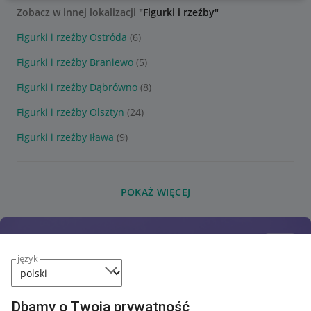
Zobacz w innej lokalizacji
"Figurki i rzeźby"
Figurki i rzeźby Ostróda
(6)
Figurki i rzeźby Braniewo
(5)
Figurki i rzeźby Dąbrówno
(8)
Figurki i rzeźby Olsztyn
(24)
Figurki i rzeźby Iława
(9)
POKAŻ WIĘCEJ
język
Dbamy o Twoją prywatność