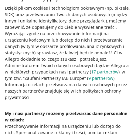
Dzięki plikom cookies i technologiom pokrewnym
(np. piksele,
SDK)
oraz przetwarzaniu Twoich danych osobowych
(między
innymi unikalne identyfikatory, dane przeglądarki)
, możemy
zapewnić, że dopasujemy do Ciebie wyświetlane treści.
Wyrażając zgodę na przechowywanie informacji na
urządzeniu końcowym lub dostęp do nich i przetwarzanie
danych (w tym w obszarze profilowania, analiz rynkowych i
statystycznych) sprawiasz, że łatwiej będzie odnaleźć Ci w
Allegro dokładnie to, czego szukasz i potrzebujesz.
Administratorem Twoich danych osobowych będzie Allegro a
w niektórych przypadkach nasi partnerzy (
17
partnerów
), w
tym tzw. “Zaufani Partnerzy IAB Europe” (
9
partnerów
).
Przydatne informacje
Informacja o celach przetwarzania danych osobowych przez
naszych partnerów znajduje się w ich politykach ochrony
prywatności.
Jak to działa
Napisz do nas
My i nasi partnerzy możemy przetwarzać dane personalne
w celach:
Allegro Gadane dla sprzedających
Przechowywanie informacji na urządzeniu lub dostęp do
Allegro Gadane dla kupujących
nich
.
Spersonalizowane reklamy i treści, pomiar reklam i