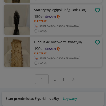
Starożytny, egipski bóg Toth (Tot)
OBSE
150
zł
KUP TERAZ
SPRZEDAJĄCY: OSOBA PRYWATNA
Gulbity
Hinduskie bóstwo ze swastyką.
OBSE
190
zł
KUP TERAZ
SPRZEDAJĄCY: OSOBA PRYWATNA
Gulbity
Wybierz stronę:
Następna strona
z
1
Stan przedmiotu: Figurki i rzeźby
Używany