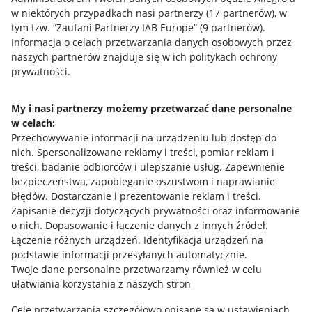
w niektórych przypadkach nasi partnerzy (
17
partnerów
), w
tym tzw. “Zaufani Partnerzy IAB Europe” (
9
partnerów
).
Przydatne informacje
Informacja o celach przetwarzania danych osobowych przez
naszych partnerów znajduje się w ich politykach ochrony
prywatności.
Jak to działa
Napisz do nas
My i nasi partnerzy możemy przetwarzać dane personalne
w celach:
Allegro Gadane dla sprzedających
Przechowywanie informacji na urządzeniu lub dostęp do
Allegro Gadane dla kupujących
nich
.
Spersonalizowane reklamy i treści, pomiar reklam i
treści, badanie odbiorców i ulepszanie usług
.
Zapewnienie
Mapa miejscowości
bezpieczeństwa, zapobieganie oszustwom i naprawianie
błędów
.
Dostarczanie i prezentowanie reklam i treści
.
Informacje prawne
Zapisanie decyzji dotyczących prywatności oraz informowanie
o nich
.
Dopasowanie i łączenie danych z innych źródeł
.
Regulamin
Łączenie różnych urządzeń
.
Identyfikacja urządzeń na
podstawie informacji przesyłanych automatycznie
.
Polityka plików "cookies"
Twoje dane personalne przetwarzamy również w celu
ułatwiania korzystania z naszych stron
Ustawienia plików "cookies"
Cele przetwarzania szczegółowo opisane są w ustawieniach
Udostępnianie lokalizacji