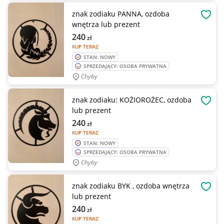
znak zodiaku PANNA, ozdoba
OBSE
wnętrza lub prezent
240
zł
KUP TERAZ
STAN: NOWY
SPRZEDAJĄCY: OSOBA PRYWATNA
Chyby
znak zodiaku: KOŻIOROŻEC, ozdoba
OBSE
lub prezent
240
zł
KUP TERAZ
STAN: NOWY
SPRZEDAJĄCY: OSOBA PRYWATNA
Chyby
znak zodiaku BYK , ozdoba wnętrza
OBSE
lub prezent
240
zł
KUP TERAZ