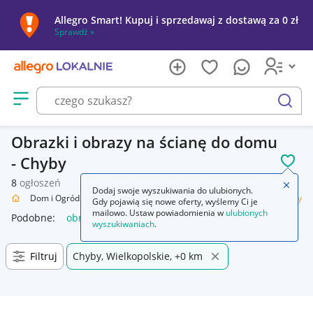
Allegro Smart! Kupuj i sprzedawaj z dostawą za 0 zł
Sprawdź »
Otwórz menu z kategoriami
szukaj
Obrazki i obrazy na ścianę do domu
- Chyby
POL
8
ogłoszeń
Zamkn
Dodaj swoje wyszukiwania do ulubionych.
alnie
Dom i Ogród
Wyposażenie
Dekoracje ścienne
Obrazki i obrazy
Gdy pojawią się nowe oferty, wyślemy Ci je
mailowo. Ustaw powiadomienia w
ulubionych
Podobne:
obrazy i obrazki malowane ręcznie
wyszukiwaniach
.
Filtruj
Chyby, Wielkopolskie, +0 km