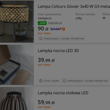
Lampa Colours Glover 3x40 W G9 metal 
Stan opakowania:
Barwa światła:
Maks
zastępcze
żółty
W
130
,00 zł
-30%
90
zł
KUP TERAZ
SPRZEDAJĄCY: OSOBA PRYWATNA
Lampka nocna LED 3D
39
,99
zł
KUP TERAZ
STAN: NOWY
SPRZEDAJĄCY: OSOBA PRYWATNA
Lampka nocna stołowa LED
59
,99
zł
KUP TERAZ