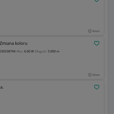
OBSERWU
Iława
 Zmiana koloru
OBSERWU
530338794
Moc:
6.00 W
Długość:
5.000 m
Iława
a.
OBSERWU