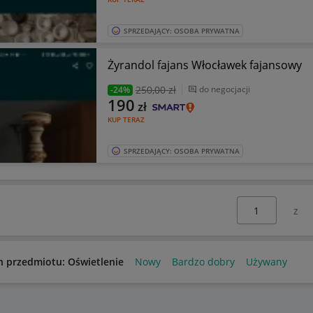
SPRZEDAJĄCY: OSOBA PRYWATNA
Żyrandol fajans Włocławek fajansowy
250
,00 zł
do negocjacji
-24%
190
zł
KUP TERAZ
SPRZEDAJĄCY: OSOBA PRYWATNA
Wybierz stronę:
n przedmiotu: Oświetlenie
Nowy
Bardzo dobry
Używany