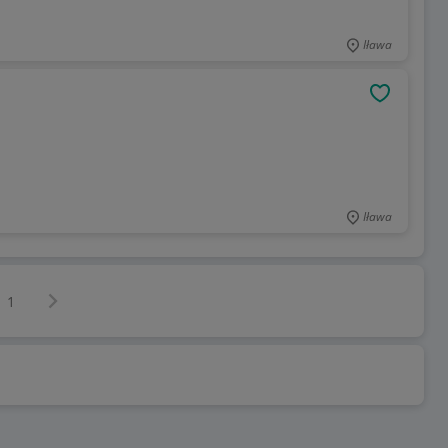
Iława
OBSERWU
Iława
Następna strona
z
1