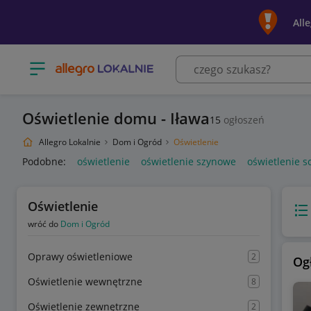
All
Otwórz menu z kategoriami
Oświetlenie domu - Iława
15
ogłoszeń
Allegro Lokalnie
Dom i Ogród
Oświetlenie
Podobne:
oświetlenie
oświetlenie szynowe
oświetlenie 
Oświetlenie
Wido
wróć do
Dom i Ogród
Oprawy oświetleniowe
2
Og
Oświetlenie wewnętrzne
8
Oświetlenie zewnętrzne
2