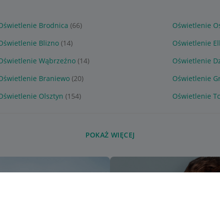
Oświetlenie Brodnica
(66)
Oświetlenie O
Oświetlenie Blizno
(14)
Oświetlenie El
Oświetlenie Wąbrzeźno
(14)
Oświetlenie D
Oświetlenie Braniewo
(20)
Oświetlenie G
Oświetlenie Olsztyn
(154)
Oświetlenie T
POKAŻ WIĘCEJ