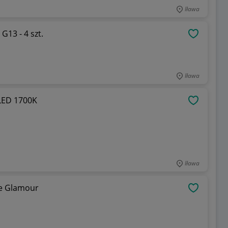
Iława
13 - 4 szt.
OBSERWU
Iława
LED 1700K
OBSERWU
Iława
ote Glamour
OBSERWU