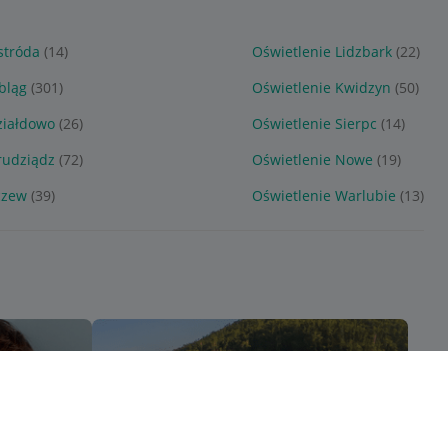
stróda
(14)
Oświetlenie Lidzbark
(22)
bląg
(301)
Oświetlenie Kwidzyn
(50)
ziałdowo
(26)
Oświetlenie Sierpc
(14)
rudziądz
(72)
Oświetlenie Nowe
(19)
czew
(39)
Oświetlenie Warlubie
(13)