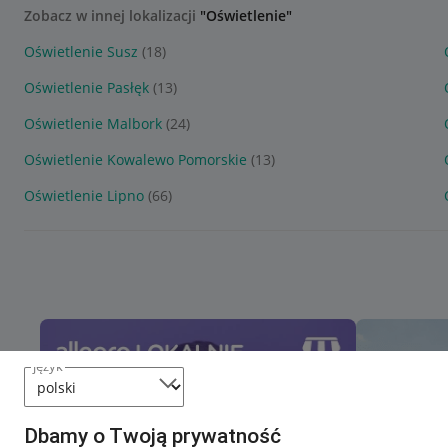
Zobacz w innej lokalizacji
"Oświetlenie"
Oświetlenie Susz
(18)
Oświetlenie Pasłęk
(13)
Oświetlenie Malbork
(24)
Oświetlenie Kowalewo Pomorskie
(13)
Oświetlenie Lipno
(66)
język
Dbamy o Twoją prywatność