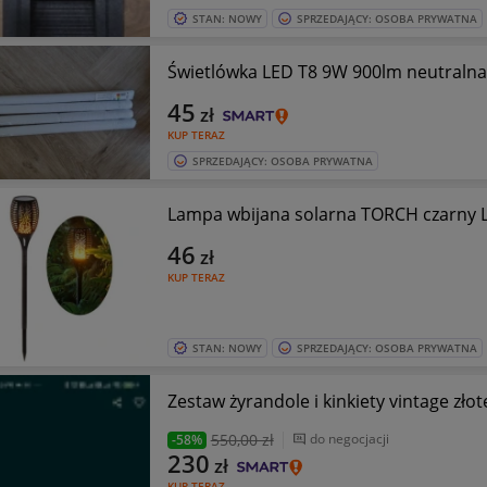
STAN: NOWY
SPRZEDAJĄCY: OSOBA PRYWATNA
Świetlówka LED T8 9W 900lm neutralna G
45
zł
KUP TERAZ
SPRZEDAJĄCY: OSOBA PRYWATNA
Lampa wbijana solarna TORCH czarny 
46
zł
KUP TERAZ
STAN: NOWY
SPRZEDAJĄCY: OSOBA PRYWATNA
Zestaw żyrandole i kinkiety vintage zł
550
,00 zł
do negocjacji
-58%
230
zł
KUP TERAZ