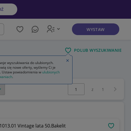
DŹ
WYSTAW
kaj
POLUB WYSZUKIWANIE
Zamknij wskazówkę
oje wyszukiwania do ulubionych.
wią się nowe oferty, wyślemy Ci je
. Ustaw powiadomienia w
ulubionych
waniach
.
Wybierz stronę:
Następna 
z
1
013.01 Vintage lata 50.Bakelit
OBSERWU