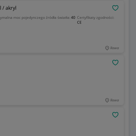
/ akryl
OBSERWU
ymalna moc pojedynczego źródła światła:
40
Certyfikaty zgodności:
CE
Iława
OBSERWU
Iława
OBSERWU