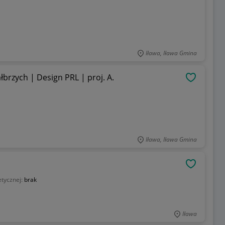
Iława, Iława Gmina
rzych | Design PRL | proj. A.
OBSERWU
Iława, Iława Gmina
OBSERWU
etycznej:
brak
Iława