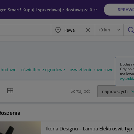
SPRAW
egro Smart! Kupuj i sprzedawaj z dostawą za 0 zł
Miasto
Wyczyść frazę
+
0
km
Odległość
szu
Dodaj sw
Gdy poja
schodowe
oświetlenie ogrodowe
oświetlenie rowerowe
mailowo
wyszuki
k listy
Widok siatki
Sortuj od:
łoszenia
Ikona Designu – Lampa Elektrosvit Typ 1