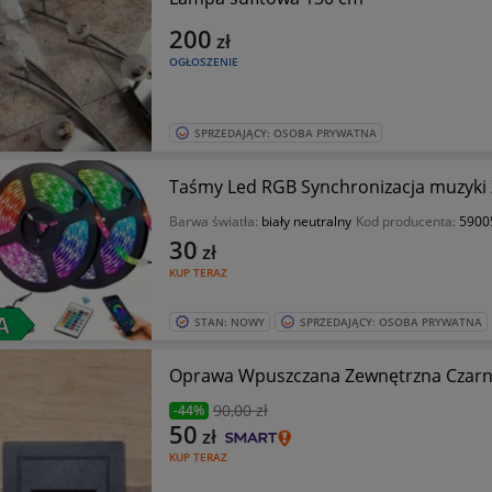
200
zł
OGŁOSZENIE
SPRZEDAJĄCY: OSOBA PRYWATNA
Taśmy Led RGB Synchronizacja muzyki
Barwa światła:
biały neutralny
Kod producenta:
5900
30
zł
KUP TERAZ
STAN: NOWY
SPRZEDAJĄCY: OSOBA PRYWATNA
Oprawa Wpuszczana Zewnętrzna Czarn
90
,00 zł
-44%
50
zł
KUP TERAZ