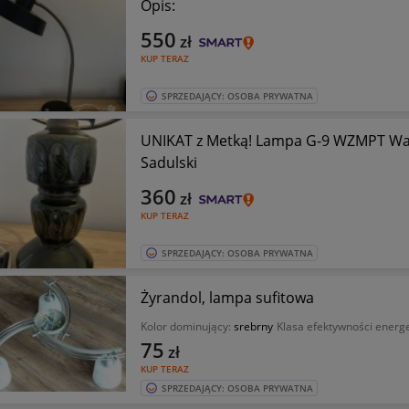
Opis:
550
zł
KUP TERAZ
SPRZEDAJĄCY: OSOBA PRYWATNA
UNIKAT z Metką! Lampa G-9 WZMPT Wałb
Sadulski
360
zł
KUP TERAZ
SPRZEDAJĄCY: OSOBA PRYWATNA
Żyrandol, lampa sufitowa
Kolor dominujący:
srebrny
Klasa efektywności energ
75
zł
KUP TERAZ
SPRZEDAJĄCY: OSOBA PRYWATNA