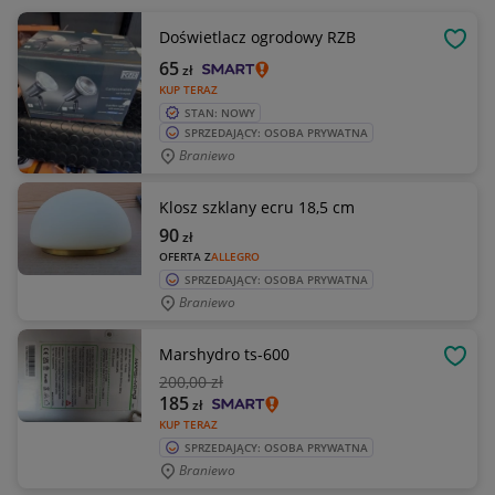
Doświetlacz ogrodowy RZB
OBSE
65
zł
KUP TERAZ
STAN: NOWY
SPRZEDAJĄCY: OSOBA PRYWATNA
Braniewo
Klosz szklany ecru 18,5 cm
90
zł
OFERTA Z
ALLEGRO
SPRZEDAJĄCY: OSOBA PRYWATNA
Braniewo
Marshydro ts-600
OBSE
200
,00 zł
185
zł
KUP TERAZ
SPRZEDAJĄCY: OSOBA PRYWATNA
Braniewo