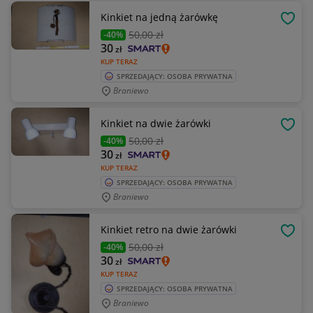
Kinkiet na jedną żarówkę
OBSE
50
,00 zł
-40%
30
zł
KUP TERAZ
SPRZEDAJĄCY: OSOBA PRYWATNA
Braniewo
Kinkiet na dwie żarówki
OBSE
50
,00 zł
-40%
30
zł
KUP TERAZ
SPRZEDAJĄCY: OSOBA PRYWATNA
Braniewo
Kinkiet retro na dwie żarówki
OBSE
50
,00 zł
-40%
30
zł
KUP TERAZ
SPRZEDAJĄCY: OSOBA PRYWATNA
Braniewo