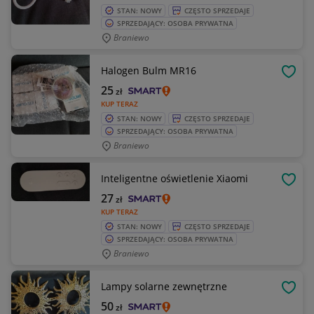
STAN: NOWY
CZĘSTO SPRZEDAJE
SPRZEDAJĄCY: OSOBA PRYWATNA
Braniewo
Halogen Bulm MR16
OBSE
25
zł
KUP TERAZ
STAN: NOWY
CZĘSTO SPRZEDAJE
SPRZEDAJĄCY: OSOBA PRYWATNA
Braniewo
Inteligentne oświetlenie Xiaomi
OBSE
27
zł
KUP TERAZ
STAN: NOWY
CZĘSTO SPRZEDAJE
SPRZEDAJĄCY: OSOBA PRYWATNA
Braniewo
Lampy solarne zewnętrzne
OBSE
50
zł