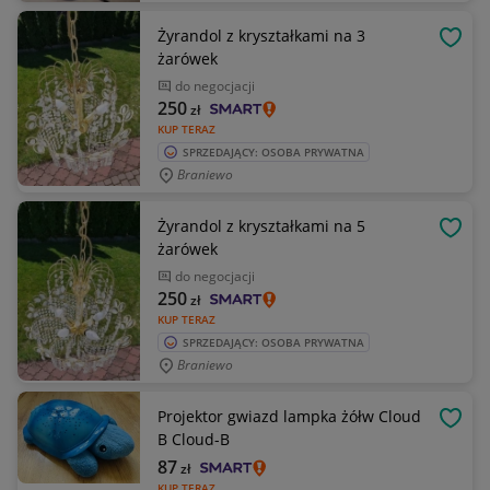
Żyrandol z kryształkami na 3
OBSE
żarówek
do negocjacji
250
zł
KUP TERAZ
SPRZEDAJĄCY: OSOBA PRYWATNA
Braniewo
Żyrandol z kryształkami na 5
OBSE
żarówek
do negocjacji
250
zł
KUP TERAZ
SPRZEDAJĄCY: OSOBA PRYWATNA
Braniewo
Projektor gwiazd lampka żółw Cloud
OBSE
B Cloud-B
87
zł
KUP TERAZ