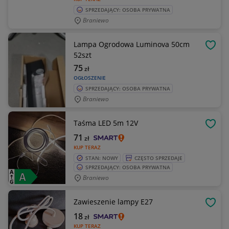
SPRZEDAJĄCY: OSOBA PRYWATNA
Braniewo
Lampa Ogrodowa Luminova 50cm
OBSE
52szt
75
zł
OGŁOSZENIE
SPRZEDAJĄCY: OSOBA PRYWATNA
Braniewo
Taśma LED 5m 12V
OBSE
71
zł
KUP TERAZ
STAN: NOWY
CZĘSTO SPRZEDAJE
SPRZEDAJĄCY: OSOBA PRYWATNA
Braniewo
Zawieszenie lampy E27
OBSE
18
zł
KUP TERAZ