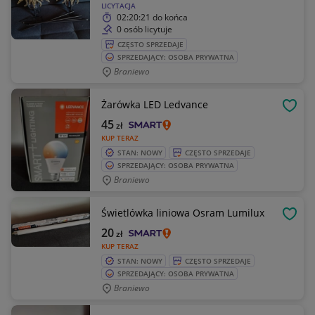
LICYTACJA
02:20:21
do końca
0 osób licytuje
CZĘSTO SPRZEDAJE
SPRZEDAJĄCY: OSOBA PRYWATNA
Braniewo
Żarówka LED Ledvance
OBSE
45
zł
KUP TERAZ
STAN: NOWY
CZĘSTO SPRZEDAJE
SPRZEDAJĄCY: OSOBA PRYWATNA
Braniewo
Świetlówka liniowa Osram Lumilux
OBSE
20
zł
KUP TERAZ
STAN: NOWY
CZĘSTO SPRZEDAJE
SPRZEDAJĄCY: OSOBA PRYWATNA
Braniewo