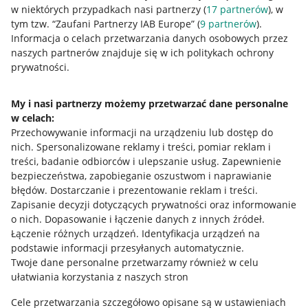
w niektórych przypadkach nasi partnerzy (
17
partnerów
), w
tym tzw. “Zaufani Partnerzy IAB Europe” (
9
partnerów
).
Przydatne informacje
Informacja o celach przetwarzania danych osobowych przez
naszych partnerów znajduje się w ich politykach ochrony
prywatności.
Jak to działa
Napisz do nas
My i nasi partnerzy możemy przetwarzać dane personalne
w celach:
Allegro Gadane dla sprzedających
Przechowywanie informacji na urządzeniu lub dostęp do
Allegro Gadane dla kupujących
nich
.
Spersonalizowane reklamy i treści, pomiar reklam i
treści, badanie odbiorców i ulepszanie usług
.
Zapewnienie
Mapa miejscowości
bezpieczeństwa, zapobieganie oszustwom i naprawianie
błędów
.
Dostarczanie i prezentowanie reklam i treści
.
Informacje prawne
Zapisanie decyzji dotyczących prywatności oraz informowanie
o nich
.
Dopasowanie i łączenie danych z innych źródeł
.
Regulamin
Łączenie różnych urządzeń
.
Identyfikacja urządzeń na
podstawie informacji przesyłanych automatycznie
.
Polityka plików "cookies"
Twoje dane personalne przetwarzamy również w celu
ułatwiania korzystania z naszych stron
Ustawienia plików "cookies"
Cele przetwarzania szczegółowo opisane są w ustawieniach
Udostępnianie lokalizacji