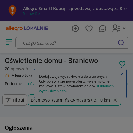
Allegro Smart! Kupuj i sprzedawaj z dostawą za 0 zł
Sprawdź »
Otwórz menu z kategoriami
szukaj
Oświetlenie domu - Braniewo
POL
20
ogłoszeń
Zamkn
Allegro Lokalnie
Dom i Ogród
Oświetlenie
Dodaj swoje wyszukiwania do ulubionych.
Gdy pojawią się nowe oferty, wyślemy Ci je
Podobne:
oświetlenie
oświetlenie szynowe
oświetlenie sc
mailowo. Ustaw powiadomienia w
ulubionych
wyszukiwaniach
.
Filtruj
Braniewo, Warmińsko-mazurskie, +0 km
Ogłoszenia