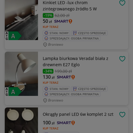
Kinkiet LED -lux chrom
OBSE
zintegrowanego źródło 5 W
62
,00 zł
-19%
50
zł
KUP TERAZ
STAN: NOWY
CZĘSTO SPRZEDAJE
SPRZEDAJĄCY: OSOBA PRYWATNA
Braniewo
Lampka biurkowa Veradal biała z
OBSE
drewnem E27 Eglo
199
,00 zł
-34%
130
zł
KUP TERAZ
STAN: NOWY
CZĘSTO SPRZEDAJE
SPRZEDAJĄCY: OSOBA PRYWATNA
Braniewo
Okrągły panel LED 6w komplet 2 szt
OBSE
100
zł
KUP TERAZ