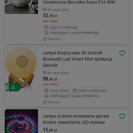
Ceramiczna Beczułka Szara E14 40W
do negocjacji
32
,79
zł
KUP TERAZ
CZĘSTO SPRZEDAJE
SPRZEDAJĄCY: OSOBA PRYWATNA
Szemud
Lampa Księżycowa 3D Głośnik
OBSE
Bluetooth Led Smart Pilot Aplikacja
Głośnik
do negocjacji
98
,45
zł
KUP TERAZ
STAN: NOWY
CZĘSTO SPRZEDAJE
SPRZEDAJĄCY: OSOBA PRYWATNA
Szemud
Lampa ścienna kreatywna spirala
OBSE
Kinkiet oświetlenie LED stylowa
15
,99
zł