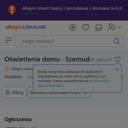
Allegro Smart! Kupuj i sprzedawaj z dostawą za 0 zł
Sprawdź »
Otwórz menu z kategoriami
szukaj
Oświetlenie domu - Szemud
21
ogłoszeń
POL
Allegro Lokalnie
Dom i Ogród
Oświetlenie
Zamkn
Dodaj swoje wyszukiwania do ulubionych.
Gdy pojawią się nowe oferty, wyślemy Ci je
Podobne:
oświetlenie
oświetlenie szynowe
oświetlenie sc
mailowo. Ustaw powiadomienia w
ulubionych
wyszukiwaniach
.
Filtruj
Szemud, Pomorskie, +0 km
Ogłoszenia