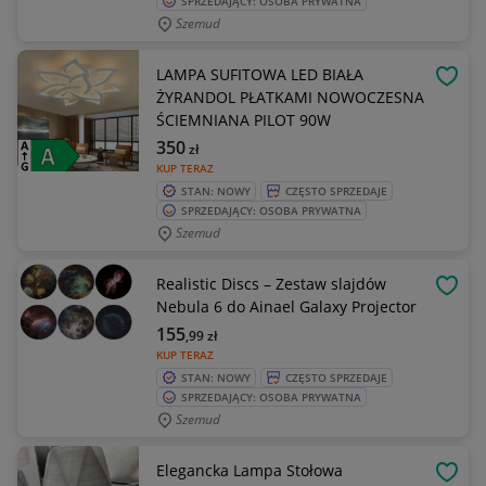
SPRZEDAJĄCY: OSOBA PRYWATNA
Szemud
LAMPA SUFITOWA LED BIAŁA
OBSE
ŻYRANDOL PŁATKAMI NOWOCZESNA
ŚCIEMNIANA PILOT 90W
350
zł
KUP TERAZ
STAN: NOWY
CZĘSTO SPRZEDAJE
SPRZEDAJĄCY: OSOBA PRYWATNA
Szemud
Realistic Discs – Zestaw slajdów
OBSE
Nebula 6 do Ainael Galaxy Projector
155
,99
zł
KUP TERAZ
STAN: NOWY
CZĘSTO SPRZEDAJE
SPRZEDAJĄCY: OSOBA PRYWATNA
Szemud
Elegancka Lampa Stołowa
OBSE