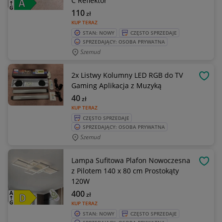
C Reflektor
110
zł
KUP TERAZ
STAN: NOWY
CZĘSTO SPRZEDAJE
SPRZEDAJĄCY: OSOBA PRYWATNA
Szemud
2x Listwy Kolumny LED RGB do TV
OBSE
Gaming Aplikacja z Muzyką
40
zł
KUP TERAZ
CZĘSTO SPRZEDAJE
SPRZEDAJĄCY: OSOBA PRYWATNA
Szemud
Lampa Sufitowa Plafon Nowoczesna
OBSE
z Pilotem 140 x 80 cm Prostokąty
120W
400
zł
KUP TERAZ
STAN: NOWY
CZĘSTO SPRZEDAJE