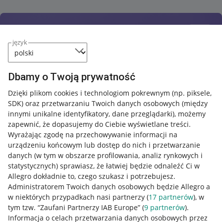
język
Dbamy o Twoją prywatność
Dzięki plikom cookies i technologiom pokrewnym
(np. piksele,
SDK)
oraz przetwarzaniu Twoich danych osobowych
(między
innymi unikalne identyfikatory, dane przeglądarki)
, możemy
zapewnić, że dopasujemy do Ciebie wyświetlane treści.
Wyrażając zgodę na przechowywanie informacji na
urządzeniu końcowym lub dostęp do nich i przetwarzanie
danych (w tym w obszarze profilowania, analiz rynkowych i
statystycznych) sprawiasz, że łatwiej będzie odnaleźć Ci w
Allegro dokładnie to, czego szukasz i potrzebujesz.
Administratorem Twoich danych osobowych będzie Allegro a
w niektórych przypadkach nasi partnerzy (
17
partnerów
), w
tym tzw. “Zaufani Partnerzy IAB Europe” (
9
partnerów
).
Przydatne informacje
Informacja o celach przetwarzania danych osobowych przez