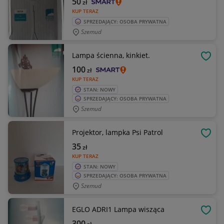
50
zł
KUP TERAZ
SPRZEDAJĄCY: OSOBA PRYWATNA
Szemud
Lampa ścienna, kinkiet.
OBSE
100
zł
KUP TERAZ
STAN: NOWY
SPRZEDAJĄCY: OSOBA PRYWATNA
Szemud
Projektor, lampka Psi Patrol
OBSE
35
zł
KUP TERAZ
STAN: NOWY
SPRZEDAJĄCY: OSOBA PRYWATNA
Szemud
EGLO ADRI1 Lampa wisząca
OBSE
300