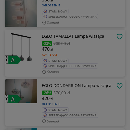
zł
OGŁOSZENIE
STAN: NOWY
SPRZEDAJĄCY: OSOBA PRYWATNA
Szemud
EGLO TAMALLAT Lampa wisząca
OBSE
700
,00 zł
-32%
470
zł
KUP TERAZ
STAN: NOWY
SPRZEDAJĄCY: OSOBA PRYWATNA
Szemud
EGLO DONDARRION Lampa wisząca
OBSE
570
,00 zł
-26%
420
zł
OGŁOSZENIE
STAN: NOWY
SPRZEDAJĄCY: OSOBA PRYWATNA
Szemud