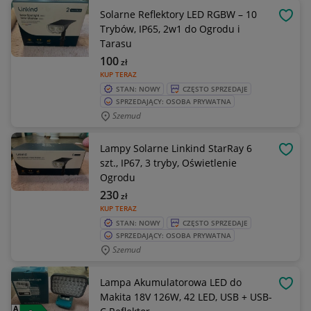
Solarne Reflektory LED RGBW – 10
OBSE
Trybów, IP65, 2w1 do Ogrodu i
Tarasu
100
zł
KUP TERAZ
STAN: NOWY
CZĘSTO SPRZEDAJE
SPRZEDAJĄCY: OSOBA PRYWATNA
Szemud
Lampy Solarne Linkind StarRay 6
OBSE
szt., IP67, 3 tryby, Oświetlenie
Ogrodu
230
zł
KUP TERAZ
STAN: NOWY
CZĘSTO SPRZEDAJE
SPRZEDAJĄCY: OSOBA PRYWATNA
Szemud
Lampa Akumulatorowa LED do
OBSE
Makita 18V 126W, 42 LED, USB + USB-