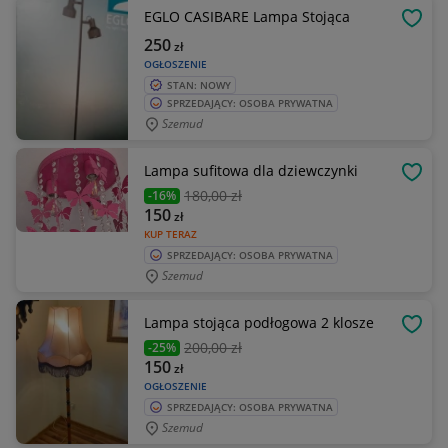
EGLO CASIBARE Lampa Stojąca
OBSE
250
zł
OGŁOSZENIE
STAN: NOWY
SPRZEDAJĄCY: OSOBA PRYWATNA
Szemud
Lampa sufitowa dla dziewczynki
OBSE
180
,00 zł
-16%
150
zł
KUP TERAZ
SPRZEDAJĄCY: OSOBA PRYWATNA
Szemud
Lampa stojąca podłogowa 2 klosze
OBSE
200
,00 zł
-25%
150
zł
OGŁOSZENIE
SPRZEDAJĄCY: OSOBA PRYWATNA
Szemud