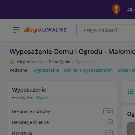
All
Otwórz menu z kategoriami
Wyposażenie Domu i Ogrodu - Małomi
Allegro Lokalnie
Dom i Ogród
Wyposażenie
Podobne:
wyposażenie
piórnik z wyposażeniem
plecak 
Wyposażenie
Wido
wróć do
Dom i Ogród
Dekoracje i ozdoby
153
Og
Dekoracje ścienne
2
Florystyka
12