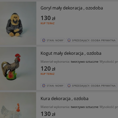
Goryl mały dekoracja , ozodoba
130
zł
KUP TERAZ
STAN: NOWY
SPRZEDAJĄCY: OSOBA PRYWATNA
Kogut mały dekoracja , ozdoba
Materiał wykonania:
tworzywo sztuczne
Wysokość pr
120
zł
KUP TERAZ
STAN: NOWY
SPRZEDAJĄCY: OSOBA PRYWATNA
Kura dekoracja , ozdoba
Materiał wykonania:
tworzywo sztuczne
Wysokość pr
130
zł