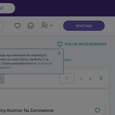
DŹ
WYSTAW
kaj
POLUB WYSZUKIWANIE
Zamknij wskazówkę
oje wyszukiwania do ulubionych.
wią się nowe oferty, wyślemy Ci je
m
skrzynka narzędziowa z wyposażeniem
. Ustaw powiadomienia w
ulubionych
waniach
.
Wybierz stronę:
Następna 
z
4
lny Rozmiar Na Zamówienie
OBSERWU