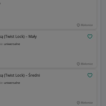
e
Małomice
ywką (Twist Lock) – Mały
OBSERWU
ie:
uniwersalne
Małomice
ywką (Twist Lock) – Średni
OBSERWU
ie:
uniwersalne
Małomice