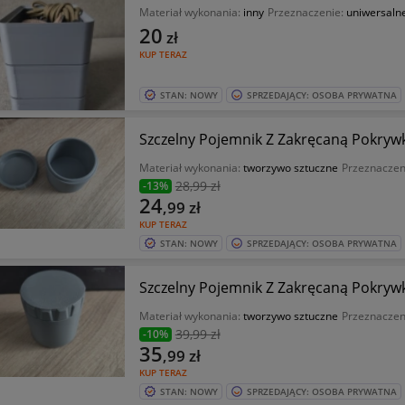
Materiał wykonania:
inny
Przeznaczenie:
uniwersaln
20
zł
KUP TERAZ
STAN: NOWY
SPRZEDAJĄCY: OSOBA PRYWATNA
Szczelny Pojemnik Z Zakręcaną Pokr
Materiał wykonania:
tworzywo sztuczne
Przeznaczen
28
,99 zł
-13%
24
,99
zł
KUP TERAZ
STAN: NOWY
SPRZEDAJĄCY: OSOBA PRYWATNA
Szczelny Pojemnik Z Zakręcaną Pokr
Materiał wykonania:
tworzywo sztuczne
Przeznaczen
39
,99 zł
-10%
35
,99
zł
KUP TERAZ
STAN: NOWY
SPRZEDAJĄCY: OSOBA PRYWATNA