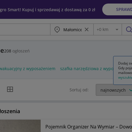
SPRAW
egro Smart! Kupuj i sprzedawaj z dostawą za 0 zł
Miasto
Wyczyść frazę
+
0
km
Odległość
szu
ce
208
ogłoszeń
Dodaj sw
Gdy poja
ewakuacyjny z wyposażeniem
szafka narzędziowa z wyposażenie
mailowo
wyszuki
k listy
Widok siatki
Sortuj od:
łoszenia
Pojemnik Organizer Na Wymiar – Dowo