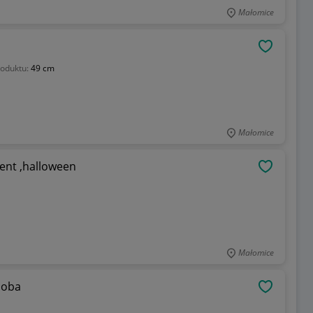
Małomice
OBSERWU
oduktu:
49 cm
Małomice
zent ,halloween
OBSERWU
Małomice
doba
OBSERWU