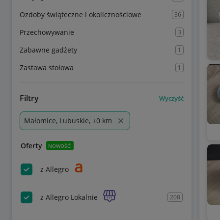
Ozdoby świąteczne i okolicznościowe
36
Przechowywanie
3
Zabawne gadżety
1
Zastawa stołowa
1
Filtry
Wyczyść
Małomice, Lubuskie, +0 km
Oferty
NOWOŚĆ!
z Allegro
z Allegro Lokalnie
208