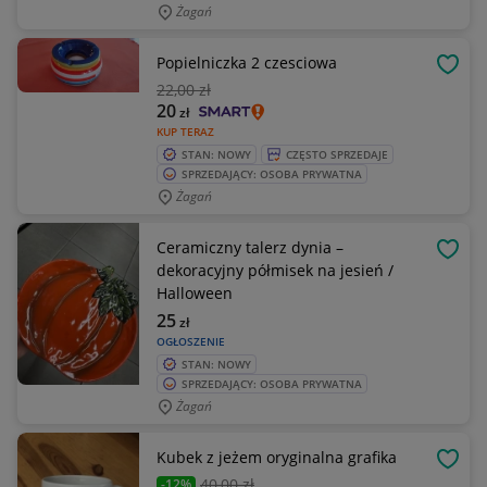
Żagań
Popielniczka 2 czesciowa
OBSE
22
,00 zł
20
zł
KUP TERAZ
STAN: NOWY
CZĘSTO SPRZEDAJE
SPRZEDAJĄCY: OSOBA PRYWATNA
Żagań
Ceramiczny talerz dynia –
OBSE
dekoracyjny półmisek na jesień /
Halloween
25
zł
OGŁOSZENIE
STAN: NOWY
SPRZEDAJĄCY: OSOBA PRYWATNA
Żagań
Kubek z jeżem oryginalna grafika
OBSE
40
,00 zł
-12%