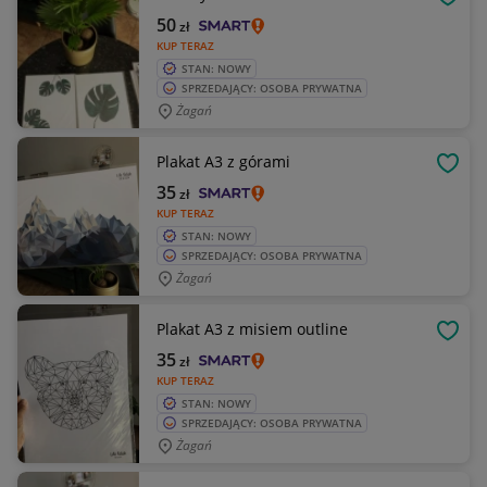
OBSE
50
zł
KUP TERAZ
STAN: NOWY
SPRZEDAJĄCY: OSOBA PRYWATNA
Żagań
Plakat A3 z górami
OBSE
35
zł
KUP TERAZ
STAN: NOWY
SPRZEDAJĄCY: OSOBA PRYWATNA
Żagań
Plakat A3 z misiem outline
OBSE
35
zł
KUP TERAZ
STAN: NOWY
SPRZEDAJĄCY: OSOBA PRYWATNA
Żagań