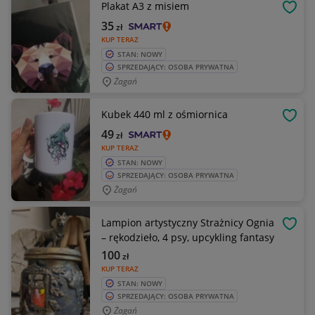
Plakat A3 z misiem
OBSE
35
zł
KUP TERAZ
STAN: NOWY
SPRZEDAJĄCY: OSOBA PRYWATNA
Żagań
Kubek 440 ml z ośmiornica
OBSE
49
zł
KUP TERAZ
STAN: NOWY
SPRZEDAJĄCY: OSOBA PRYWATNA
Żagań
Lampion artystyczny Strażnicy Ognia
OBSE
– rękodzieło, 4 psy, upcykling fantasy
100
zł
KUP TERAZ
STAN: NOWY
SPRZEDAJĄCY: OSOBA PRYWATNA
Żagań