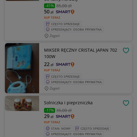
85
,00 zł
-41%
50
zł
KUP TERAZ
CZĘSTO SPRZEDAJE
SPRZEDAJĄCY: OSOBA PRYWATNA
Żagań
MIKSER RĘCZNY CRISTAL JAPAN 702
OBSE
100W
22
zł
KUP TERAZ
CZĘSTO SPRZEDAJE
SPRZEDAJĄCY: OSOBA PRYWATNA
Żagań
Solniczka i pieprzniczka
OBSE
35
,00 zł
-17%
29
zł
KUP TERAZ
STAN: NOWY
CZĘSTO SPRZEDAJE
SPRZEDAJĄCY: OSOBA PRYWATNA