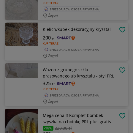
KUP TERAZ
SPRZEDAJĄCY: OSOBA PRYWATNA
Żagań
Kielich/kubek dekoracyjny krysztal
OBSE
200
zł
KUP TERAZ
SPRZEDAJĄCY: OSOBA PRYWATNA
Żagań
Wazon z grubego szkla
OBSE
prasowanegolub kryształu - styl PRL
325
zł
KUP TERAZ
SPRZEDAJĄCY: OSOBA PRYWATNA
Żagań
Mega cena!!! Komplet bombek
OBSE
szyszka na choinkę PRL plus gratis
220
,00 zł
-18%