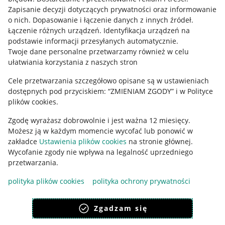
Informacje prawne
Zapisanie decyzji dotyczących prywatności oraz informowanie
o nich
.
Dopasowanie i łączenie danych z innych źródeł
.
Regulamin
Łączenie różnych urządzeń
.
Identyfikacja urządzeń na
podstawie informacji przesyłanych automatycznie
.
Polityka plików "cookies"
Twoje dane personalne przetwarzamy również w celu
ułatwiania korzystania z naszych stron
Ustawienia plików "cookies"
Cele przetwarzania szczegółowo opisane są w ustawieniach
Udostępnianie lokalizacji
dostępnych pod przyciskiem: “ZMIENIAM ZGODY” i w Polityce
Informacje dla Aktu o Usługach Cyfrowych
plików cookies.
Zgodę wyrażasz dobrowolnie i jest ważna 12 miesięcy.
Pobierz aplikację
Możesz ją w każdym momencie wycofać lub ponowić w
zakładce
Ustawienia plików cookies
na stronie głównej.
Wycofanie zgody nie wpływa na legalność uprzedniego
przetwarzania.
polityka plików cookies
polityka ochrony prywatności
Zgadzam się