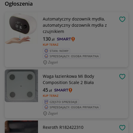
Ogłoszenia
Automatyczny dozownik mydła,
OBSE
automatyczny dozownik mydła z
czujnikiem
130
zł
KUP TERAZ
STAN: NOWY
SPRZEDAJĄCY: OSOBA PRYWATNA
Żagań
Waga łazienkowa Mi Body
OBSE
Composition Scale 2 Biała
45
zł
KUP TERAZ
CZĘSTO SPRZEDAJE
SPRZEDAJĄCY: OSOBA PRYWATNA
Żagań
Rexroth R182422310
OBSE