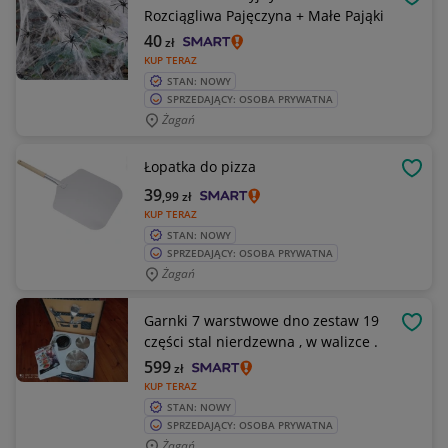
OBSE
Rozciągliwa Pajęczyna + Małe Pająki
40
zł
KUP TERAZ
STAN: NOWY
SPRZEDAJĄCY: OSOBA PRYWATNA
Żagań
Łopatka do pizza
OBSE
39
,99
zł
KUP TERAZ
STAN: NOWY
SPRZEDAJĄCY: OSOBA PRYWATNA
Żagań
Garnki 7 warstwowe dno zestaw 19
OBSE
części stal nierdzewna , w walizce .
599
zł
KUP TERAZ
STAN: NOWY
SPRZEDAJĄCY: OSOBA PRYWATNA
Żagań