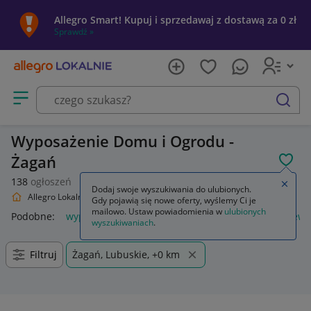
Allegro Smart! Kupuj i sprzedawaj z dostawą za 0 zł
Sprawdź »
Otwórz menu z kategoriami
szukaj
Wyposażenie Domu i Ogrodu -
Żagań
POL
138
ogłoszeń
Zamkn
Dodaj swoje wyszukiwania do ulubionych.
Allegro Lokalnie
Dom i Ogród
Wyposażenie
Gdy pojawią się nowe oferty, wyślemy Ci je
mailowo. Ustaw powiadomienia w
ulubionych
Podobne:
wyposażenie
piórnik z wyposażeniem
plecak ew
wyszukiwaniach
.
Filtruj
Żagań, Lubuskie, +0 km