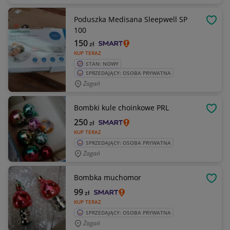
Poduszka Medisana Sleepwell SP
OBSE
100
150
zł
KUP TERAZ
STAN: NOWY
SPRZEDAJĄCY: OSOBA PRYWATNA
Żagań
Bombki kule choinkowe PRL
OBSE
250
zł
KUP TERAZ
SPRZEDAJĄCY: OSOBA PRYWATNA
Żagań
Bombka muchomor
OBSE
99
zł
KUP TERAZ
SPRZEDAJĄCY: OSOBA PRYWATNA
Żagań