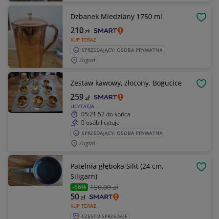
Dzbanek Miedziany 1750 ml
OBSE
210
zł
KUP TERAZ
SPRZEDAJĄCY: OSOBA PRYWATNA
Żagań
Zestaw kawowy, złocony. Bogucice
OBSE
259
zł
LICYTACJA
05:21:52
do końca
0 osób licytuje
SPRZEDAJĄCY: OSOBA PRYWATNA
Żagań
Patelnia głęboka Silit (24 cm,
OBSE
Siligarn)
150
,00 zł
-66%
50
zł
KUP TERAZ
CZĘSTO SPRZEDAJE