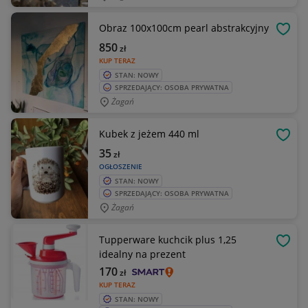
Obraz 100x100cm pearl abstrakcyjny
OBSE
850
zł
KUP TERAZ
STAN: NOWY
SPRZEDAJĄCY: OSOBA PRYWATNA
Żagań
Kubek z jeżem 440 ml
OBSE
35
zł
OGŁOSZENIE
STAN: NOWY
SPRZEDAJĄCY: OSOBA PRYWATNA
Żagań
Tupperware kuchcik plus 1,25
OBSE
idealny na prezent
170
zł
KUP TERAZ
STAN: NOWY