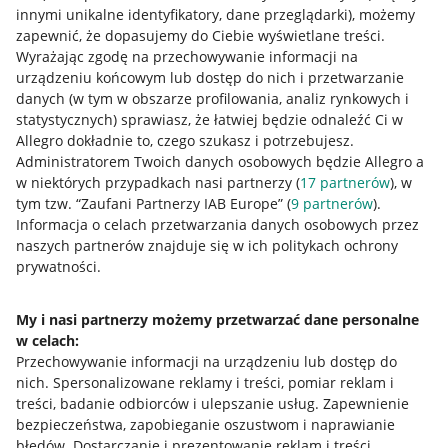
innymi unikalne identyfikatory, dane przeglądarki)
, możemy
zapewnić, że dopasujemy do Ciebie wyświetlane treści.
Wyrażając zgodę na przechowywanie informacji na
urządzeniu końcowym lub dostęp do nich i przetwarzanie
danych (w tym w obszarze profilowania, analiz rynkowych i
statystycznych) sprawiasz, że łatwiej będzie odnaleźć Ci w
Allegro dokładnie to, czego szukasz i potrzebujesz.
Administratorem Twoich danych osobowych będzie Allegro a
w niektórych przypadkach nasi partnerzy (
17
partnerów
), w
tym tzw. “Zaufani Partnerzy IAB Europe” (
9
partnerów
).
Przydatne informacje
Informacja o celach przetwarzania danych osobowych przez
naszych partnerów znajduje się w ich politykach ochrony
prywatności.
Jak to działa
Napisz do nas
My i nasi partnerzy możemy przetwarzać dane personalne
w celach:
Allegro Gadane dla sprzedających
Przechowywanie informacji na urządzeniu lub dostęp do
Allegro Gadane dla kupujących
nich
.
Spersonalizowane reklamy i treści, pomiar reklam i
treści, badanie odbiorców i ulepszanie usług
.
Zapewnienie
Mapa miejscowości
bezpieczeństwa, zapobieganie oszustwom i naprawianie
błędów
.
Dostarczanie i prezentowanie reklam i treści
.