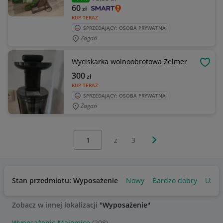
60
zł
KUP TERAZ
SPRZEDAJĄCY: OSOBA PRYWATNA
Żagań
Wyciskarka wolnoobrotowa Zelmer
OBSE
300
zł
KUP TERAZ
SPRZEDAJĄCY: OSOBA PRYWATNA
Żagań
Wybierz stronę:
Następna strona
z
3
Stan przedmiotu: Wyposażenie
Nowy
Bardzo dobry
Używ
Zobacz w innej lokalizacji
"Wyposażenie"
Wyposażenie Małomice
(208)