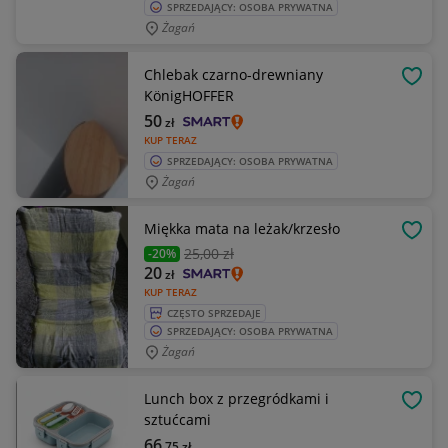
SPRZEDAJĄCY: OSOBA PRYWATNA
Żagań
Chlebak czarno-drewniany
OBSE
KönigHOFFER
50
zł
KUP TERAZ
SPRZEDAJĄCY: OSOBA PRYWATNA
Żagań
Miękka mata na leżak/krzesło
OBSE
25
,00 zł
-20%
20
zł
KUP TERAZ
CZĘSTO SPRZEDAJE
SPRZEDAJĄCY: OSOBA PRYWATNA
Żagań
Lunch box z przegródkami i
OBSE
sztućcami
66
,75
zł