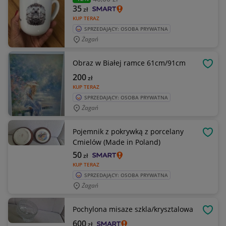
35
zł
KUP TERAZ
SPRZEDAJĄCY: OSOBA PRYWATNA
Żagań
Obraz w Białej ramce 61cm/91cm
OBSE
200
zł
KUP TERAZ
SPRZEDAJĄCY: OSOBA PRYWATNA
Żagań
Pojemnik z pokrywką z porcelany
OBSE
Cmielów (Made in Poland)
50
zł
KUP TERAZ
SPRZEDAJĄCY: OSOBA PRYWATNA
Żagań
Pochylona misaze szkla/krysztalowa
OBSE
600
zł