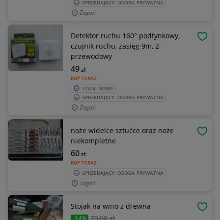
SPRZEDAJĄCY: OSOBA PRYWATNA
Żagań
Detektor ruchu 160° podtynkowy,
OBSE
czujnik ruchu, zasięg 9m, 2-
przewodowy
49
zł
KUP TERAZ
STAN: NOWY
SPRZEDAJĄCY: OSOBA PRYWATNA
Żagań
noże widelce sztućce oraz noże
OBSE
niekompletne
60
zł
KUP TERAZ
SPRZEDAJĄCY: OSOBA PRYWATNA
Żagań
Stojak na wino z drewna
OBSE
70
,00 zł
-14%