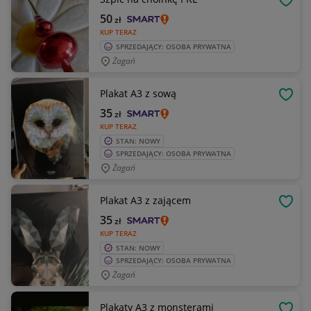
OBSE
50
zł
KUP TERAZ
SPRZEDAJĄCY: OSOBA PRYWATNA
Żagań
Plakat A3 z sową
OBSE
35
zł
KUP TERAZ
STAN: NOWY
SPRZEDAJĄCY: OSOBA PRYWATNA
Żagań
Plakat A3 z zającem
OBSE
35
zł
KUP TERAZ
STAN: NOWY
SPRZEDAJĄCY: OSOBA PRYWATNA
Żagań
Plakaty A3 z monsterami