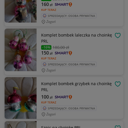
160
zł
KUP TERAZ
SPRZEDAJĄCY: OSOBA PRYWATNA
Żagań
Komplet bombek laleczka na choinkę
OBSE
PRL
180
,00 zł
-16%
150
zł
KUP TERAZ
SPRZEDAJĄCY: OSOBA PRYWATNA
Żagań
Komplet bombek grzybek na choinkę
OBSE
PRL
100
zł
KUP TERAZ
SPRZEDAJĄCY: OSOBA PRYWATNA
Żagań
Szpic na choinkę PRL