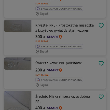
KUP TERAZ
SPRZEDAJĄCY: OSOBA PRYWATNA
Żagań
Kryształ PRL - Prostokatna miseczka
OBSE
z krzyżowo-gwiaździstym wzorem
300
zł
KUP TERAZ
SPRZEDAJĄCY: OSOBA PRYWATNA
Żagań
Świecznikowe PRL podstawki
OBSE
200
zł
KUP TERAZ
SPRZEDAJĄCY: OSOBA PRYWATNA
Żagań
Średnio Niska miseczka, ozdobna
OBSE
PRL
400
zł