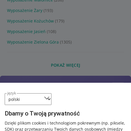
Wyposażenie Żary
(193)
Wyposażenie Kożuchów
(179)
Wyposażenie Jasień
(108)
Wyposażenie Zielona Góra
(1305)
POKAŻ WIĘCEJ
język
Dbamy o Twoją prywatność
Dzięki plikom cookies i technologiom pokrewnym
(np. piksele,
SDK)
oraz przetwarzaniu Twoich danych osobowych
(między