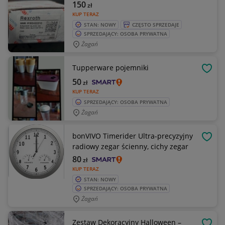
150
zł
KUP TERAZ
STAN: NOWY
CZĘSTO SPRZEDAJE
SPRZEDAJĄCY: OSOBA PRYWATNA
Żagań
Tupperware pojemniki
OBSE
50
zł
KUP TERAZ
SPRZEDAJĄCY: OSOBA PRYWATNA
Żagań
bonVIVO Timerider Ultra-precyzyjny
OBSE
radiowy zegar ścienny, cichy zegar
80
zł
KUP TERAZ
STAN: NOWY
SPRZEDAJĄCY: OSOBA PRYWATNA
Żagań
Zestaw Dekoracyjny Halloween –