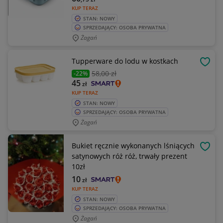
KUP TERAZ
STAN: NOWY
SPRZEDAJĄCY: OSOBA PRYWATNA
Żagań
Tupperware do lodu w kostkach
OBSE
58
,00 zł
-22%
45
zł
KUP TERAZ
STAN: NOWY
SPRZEDAJĄCY: OSOBA PRYWATNA
Żagań
Bukiet ręcznie wykonanych lśniących
OBSE
satynowych róż róż, trwały prezent
10zł
10
zł
KUP TERAZ
STAN: NOWY
SPRZEDAJĄCY: OSOBA PRYWATNA
Żagań