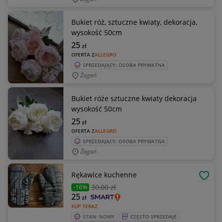
Bukiet róż, sztuczne kwiaty, dekoracja,
wysokość 50cm
25
zł
OFERTA Z
ALLEGRO
SPRZEDAJĄCY: OSOBA PRYWATNA
Żagań
Bukiet róże sztuczne kwiaty dekoracja
wysokość 50cm
25
zł
OFERTA Z
ALLEGRO
SPRZEDAJĄCY: OSOBA PRYWATNA
Żagań
Rękawice kuchenne
OBSE
30
,00 zł
-16%
25
zł
KUP TERAZ
STAN: NOWY
CZĘSTO SPRZEDAJE