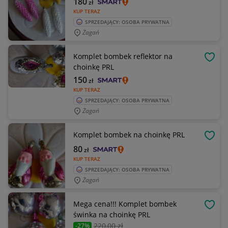
180
zł
KUP TERAZ
SPRZEDAJĄCY: OSOBA PRYWATNA
Żagań
Komplet bombek reflektor na
OBSE
choinkę PRL
150
zł
KUP TERAZ
SPRZEDAJĄCY: OSOBA PRYWATNA
Żagań
Komplet bombek na choinkę PRL
OBSE
80
zł
KUP TERAZ
SPRZEDAJĄCY: OSOBA PRYWATNA
Żagań
Mega cena!!! Komplet bombek
OBSE
świnka na choinkę PRL
220
,00 zł
-27%