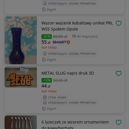
SPRZEDAJĄCY: OSOBA PRYWATNA
Żagań
Wazon wazanik kobaltowy unikat PRL
OBSE
WSS Społem Opole
80
,00 zł
do negocjacji
-31%
55
zł
KUP TERAZ
SPRZEDAJĄCY: OSOBA PRYWATNA
Żagań
METAL SLUG napis druk 3D
OBSE
50
,00 zł
-12%
44
zł
KUP TERAZ
STAN: NOWY
SPRZEDAJĄCY: OSOBA PRYWATNA
Żagań
6 lyzeczek ze wzorem ornamentem
OBSE
do kawy/herbaty