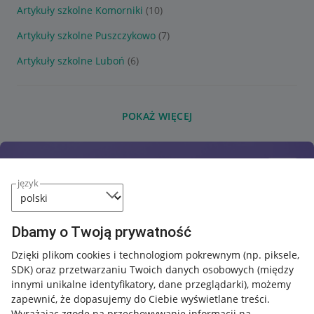
Artykuły szkolne Komorniki
(10)
Artykuły szkolne Puszczykowo
(7)
Artykuły szkolne Luboń
(6)
POKAŻ WIĘCEJ
język
Dbamy o Twoją prywatność
Dzięki plikom cookies i technologiom pokrewnym
(np. piksele,
SDK)
oraz przetwarzaniu Twoich danych osobowych
(między
innymi unikalne identyfikatory, dane przeglądarki)
, możemy
zapewnić, że dopasujemy do Ciebie wyświetlane treści.
Wyrażając zgodę na przechowywanie informacji na