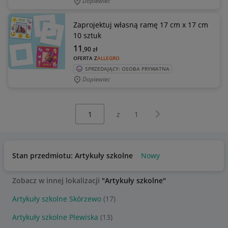
Dopiewiec
Zaprojektuj własną ramę 17 cm x 17 cm
10 sztuk
11
,90
zł
OFERTA Z
ALLEGRO
SPRZEDAJĄCY: OSOBA PRYWATNA
Dopiewiec
Wybierz stronę:
Następna strona
z
1
Stan przedmiotu: Artykuły szkolne
Nowy
Zobacz w innej lokalizacji
"Artykuły szkolne"
Artykuły szkolne Skórzewo
(17)
Artykuły szkolne Plewiska
(13)