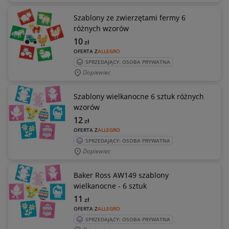
Szablony ze zwierzętami fermy 6
różnych wzorów
10
zł
OFERTA Z
ALLEGRO
SPRZEDAJĄCY: OSOBA PRYWATNA
Dopiewiec
Szablony wielkanocne 6 sztuk różnych
wzorów
12
zł
OFERTA Z
ALLEGRO
SPRZEDAJĄCY: OSOBA PRYWATNA
Dopiewiec
Baker Ross AW149 szablony
wielkanocne - 6 sztuk
11
zł
OFERTA Z
ALLEGRO
SPRZEDAJĄCY: OSOBA PRYWATNA