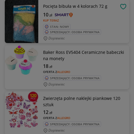
Pocięta bibuła w 4 kolorach 72 g
OBSE
10
zł
KUP TERAZ
STAN: NOWY
SPRZEDAJĄCY: OSOBA PRYWATNA
Dopiewiec
Baker Ross EV5404 Ceramiczne babeczki
na monety
18
zł
OFERTA Z
ALLEGRO
SPRZEDAJĄCY: OSOBA PRYWATNA
Dopiewiec
Zwierzęta polne naklejki piankowe 120
sztuk
12
zł
OFERTA Z
ALLEGRO
SPRZEDAJĄCY: OSOBA PRYWATNA
Dopiewiec