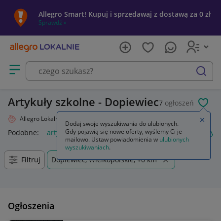
Allegro Smart! Kupuj i sprzedawaj z dostawą za 0 zł
Sprawdź »
Otwórz menu z kategoriami
szukaj
Artykuły szkolne - Dopiewiec
7
ogłoszeń
POL
Allegro Lokalnie
Dziecko
Artykuły szkolne
Zamkn
Dodaj swoje wyszukiwania do ulubionych.
Gdy pojawią się nowe oferty, wyślemy Ci je
Podobne:
artykuły szkolne
artykuły szkolne i biurowe
artyk
mailowo. Ustaw powiadomienia w
ulubionych
wyszukiwaniach
.
Filtruj
Dopiewiec, Wielkopolskie, +0 km
Ogłoszenia