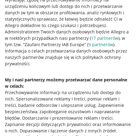
urządzeniu końcowym lub dostęp do nich i przetwarzanie
danych (w tym w obszarze profilowania, analiz rynkowych i
statystycznych) sprawiasz, że łatwiej będzie odnaleźć Ci w
Allegro dokładnie to, czego szukasz i potrzebujesz.
Administratorem Twoich danych osobowych będzie Allegro a
w niektórych przypadkach nasi partnerzy (
17
partnerów
), w
tym tzw. “Zaufani Partnerzy IAB Europe” (
9
partnerów
).
Przydatne informacje
Informacja o celach przetwarzania danych osobowych przez
naszych partnerów znajduje się w ich politykach ochrony
prywatności.
Jak to działa
Napisz do nas
My i nasi partnerzy możemy przetwarzać dane personalne
w celach:
Allegro Gadane dla sprzedających
Przechowywanie informacji na urządzeniu lub dostęp do
Allegro Gadane dla kupujących
nich
.
Spersonalizowane reklamy i treści, pomiar reklam i
treści, badanie odbiorców i ulepszanie usług
.
Zapewnienie
Mapa miejscowości
bezpieczeństwa, zapobieganie oszustwom i naprawianie
błędów
.
Dostarczanie i prezentowanie reklam i treści
.
Informacje prawne
Zapisanie decyzji dotyczących prywatności oraz informowanie
o nich
.
Dopasowanie i łączenie danych z innych źródeł
.
Regulamin