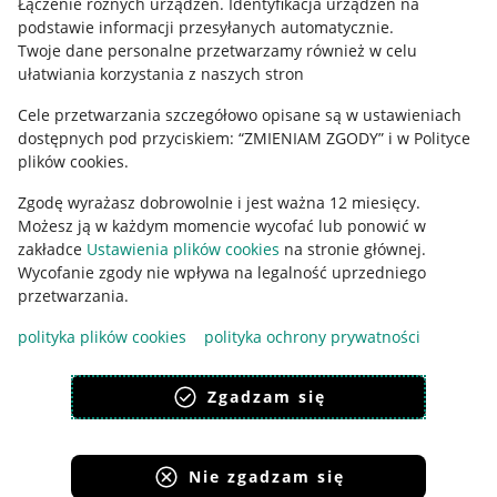
Łączenie różnych urządzeń
.
Identyfikacja urządzeń na
podstawie informacji przesyłanych automatycznie
.
Polityka plików "cookies"
Twoje dane personalne przetwarzamy również w celu
ułatwiania korzystania z naszych stron
Ustawienia plików "cookies"
Cele przetwarzania szczegółowo opisane są w ustawieniach
Udostępnianie lokalizacji
dostępnych pod przyciskiem: “ZMIENIAM ZGODY” i w Polityce
Informacje dla Aktu o Usługach Cyfrowych
plików cookies.
Zgodę wyrażasz dobrowolnie i jest ważna 12 miesięcy.
Pobierz aplikację
Możesz ją w każdym momencie wycofać lub ponowić w
zakładce
Ustawienia plików cookies
na stronie głównej.
Wycofanie zgody nie wpływa na legalność uprzedniego
przetwarzania.
polityka plików cookies
polityka ochrony prywatności
Zgadzam się
Nie zgadzam się
Korzystanie z serwisu oznacza akceptację
regulaminu
.