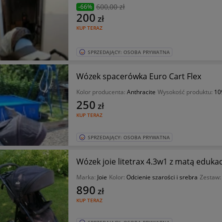
600
,00 zł
-66%
200
zł
KUP TERAZ
SPRZEDAJĄCY: OSOBA PRYWATNA
Wózek spacerówka Euro Cart Flex
Kolor producenta:
Anthracite
Wysokość produktu:
10
250
zł
KUP TERAZ
SPRZEDAJĄCY: OSOBA PRYWATNA
Wózek joie litetrax 4.3w1 z matą edukac
Marka:
Joie
Kolor:
Odcienie szarości i srebra
Zestaw
890
zł
KUP TERAZ