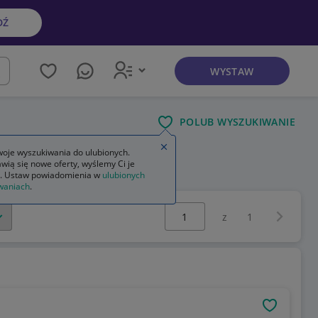
DŹ
WYSTAW
kaj
POLUB WYSZUKIWANIE
Zamknij wskazówkę
oje wyszukiwania do ulubionych.
wią się nowe oferty, wyślemy Ci je
. Ustaw powiadomienia w
ulubionych
waniach
.
Wybierz stronę:
Następna 
z
1
OBSERWU