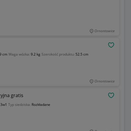
Ornontowice
OBSERWU
9 cm
Waga wózka:
9.2 kg
Szerokość produktu:
52.5 cm
Ornontowice
yjna gratis
OBSERWU
:
3w1
Typ siedziska:
Rozkładane