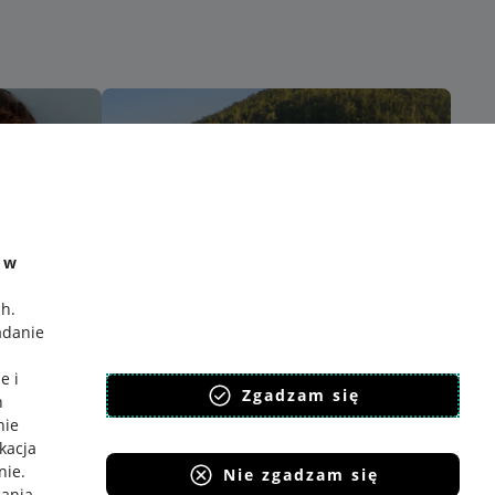
e w
ch
.
adanie
e i
Zgadzam się
h
nie
ikacja
nie
.
Nie zgadzam się
iania