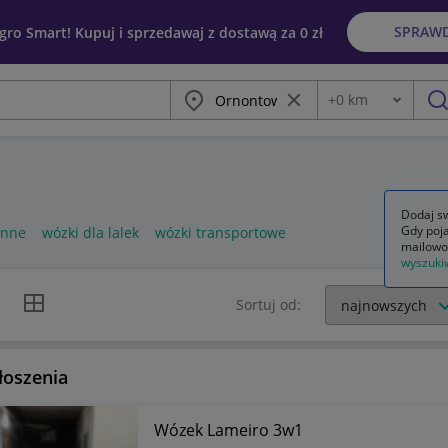
SPRAW
egro Smart! Kupuj i sprzedawaj z dostawą za 0 zł
Miasto
Wyczyść frazę
+
0
km
Odległość
szu
Dodaj sw
Gdy poja
enne
wózki dla lalek
wózki transportowe
mailowo
wyszuki
k listy
Widok siatki
Sortuj od:
łoszenia
Wózek Lameiro 3w1