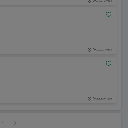
Ornontowice
OBSERWU
Ornontowice
OBSERWU
Ornontowice
Następna strona
z
1