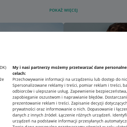
POKAŻ WIĘCEJ
SDK)
My i nasi partnerzy możemy przetwarzać dane personaln
celach:
że
Przechowywanie informacji na urządzeniu lub dostęp do ni
Spersonalizowane reklamy i treści, pomiar reklam i treści, b
odbiorców i ulepszanie usług
.
Zapewnienie bezpieczeństwa,
zapobieganie oszustwom i naprawianie błędów
.
Dostarczani
prezentowanie reklam i treści
.
Zapisanie decyzji dotyczącyc
prywatności oraz informowanie o nich
.
Dopasowanie i łącze
danych z innych źródeł
.
Łączenie różnych urządzeń
.
Identyf
urządzeń na podstawie informacji przesyłanych automatycz
rawne
Pobierz aplikację
Twoje dane personalne przetwarzamy również w celu ułatw