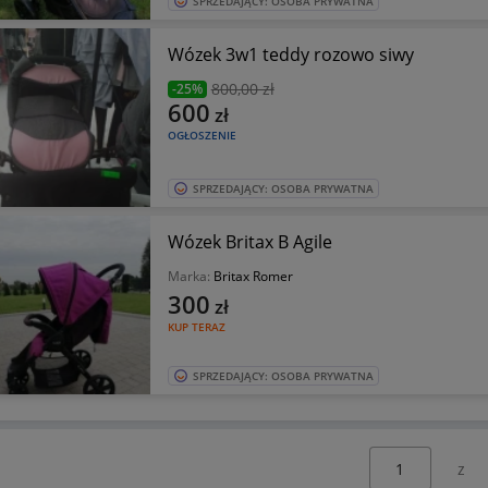
SPRZEDAJĄCY: OSOBA PRYWATNA
Wózek 3w1 teddy rozowo siwy
800
,00 zł
-25%
600
zł
OGŁOSZENIE
SPRZEDAJĄCY: OSOBA PRYWATNA
Wózek Britax B Agile
Marka:
Britax Romer
300
zł
KUP TERAZ
SPRZEDAJĄCY: OSOBA PRYWATNA
Wybierz stronę: