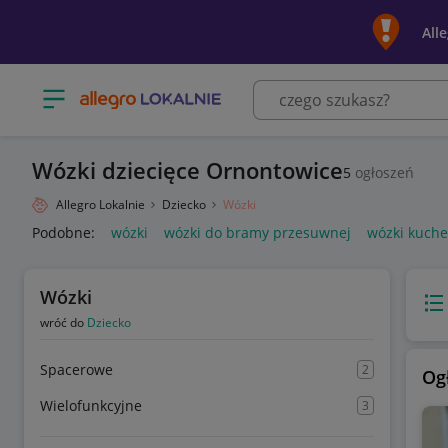
All
Otwórz menu z kategoriami
Wózki dziecięce Ornontowice
5
ogłoszeń
Allegro Lokalnie
Dziecko
Wózki
Podobne:
wózki
wózki do bramy przesuwnej
wózki kuch
Wózki
Wido
wróć do
Dziecko
Spacerowe
2
Og
Wielofunkcyjne
3