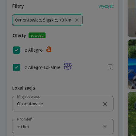
Filtry
Wyczyść
Ornontowice, Śląskie, +0 km
Oferty
NOWOŚĆ!
z Allegro
z Allegro Lokalnie
5
Lokalizacja
Miejscowość
Promień