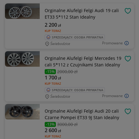
Orginalne Alufelgi Felgi Audi 19 cali
OBSE
ET33 5*112 Stan Idealny
2 200
zł
KUP TERAZ
SPRZEDAJĄCY: OSOBA PRYWATNA
Promowane
Świebodzice
Orginalne Alufelgi Felgi Mercedes 19
OBSE
cali 5*112 z Czujnikami Stan Idealny
2000
,00 zł
-15%
1 700
zł
KUP TERAZ
SPRZEDAJĄCY: OSOBA PRYWATNA
Promowane
Świebodzice
Orginalne Alufelgi Felgi Audi 20 cali
OBSE
Czarne Pompei ET33 9J Stan Idealny
3000
,00 zł
-13%
2 600
zł
KUP TERAZ