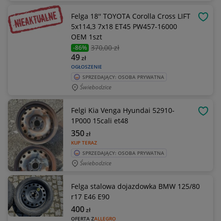
Felga 18'' TOYOTA Corolla Cross LIFT
OBSE
5x114,3 7x18 ET45 PW457-16000
OEM 1szt
370
,00 zł
-86%
49
zł
OGŁOSZENIE
SPRZEDAJĄCY: OSOBA PRYWATNA
Świebodzice
Felgi Kia Venga Hyundai 52910-
OBSE
1P000 15cali et48
350
zł
KUP TERAZ
SPRZEDAJĄCY: OSOBA PRYWATNA
Świebodzice
Felga stalowa dojazdowka BMW 125/80
r17 E46 E90
400
zł
OFERTA Z
ALLEGRO