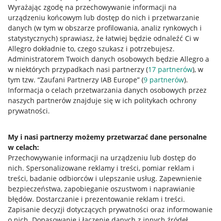
Wyrażając zgodę na przechowywanie informacji na
urządzeniu końcowym lub dostęp do nich i przetwarzanie
danych (w tym w obszarze profilowania, analiz rynkowych i
statystycznych) sprawiasz, że łatwiej będzie odnaleźć Ci w
Allegro dokładnie to, czego szukasz i potrzebujesz.
Administratorem Twoich danych osobowych będzie Allegro a
w niektórych przypadkach nasi partnerzy (
17
partnerów
), w
tym tzw. “Zaufani Partnerzy IAB Europe” (
9
partnerów
).
Przydatne informacje
Informacja o celach przetwarzania danych osobowych przez
naszych partnerów znajduje się w ich politykach ochrony
prywatności.
Jak to działa
Napisz do nas
My i nasi partnerzy możemy przetwarzać dane personalne
w celach:
Allegro Gadane dla sprzedających
Przechowywanie informacji na urządzeniu lub dostęp do
Allegro Gadane dla kupujących
nich
.
Spersonalizowane reklamy i treści, pomiar reklam i
treści, badanie odbiorców i ulepszanie usług
.
Zapewnienie
Mapa miejscowości
bezpieczeństwa, zapobieganie oszustwom i naprawianie
błędów
.
Dostarczanie i prezentowanie reklam i treści
.
Informacje prawne
Zapisanie decyzji dotyczących prywatności oraz informowanie
o nich
.
Dopasowanie i łączenie danych z innych źródeł
.