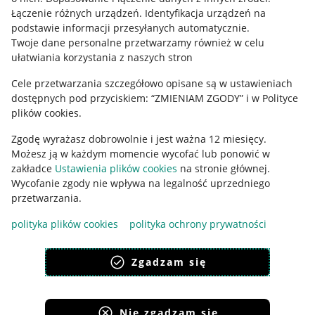
Regulamin
Łączenie różnych urządzeń
.
Identyfikacja urządzeń na
podstawie informacji przesyłanych automatycznie
.
Polityka plików "cookies"
Twoje dane personalne przetwarzamy również w celu
ułatwiania korzystania z naszych stron
Ustawienia plików "cookies"
Cele przetwarzania szczegółowo opisane są w ustawieniach
Udostępnianie lokalizacji
dostępnych pod przyciskiem: “ZMIENIAM ZGODY” i w Polityce
Informacje dla Aktu o Usługach Cyfrowych
plików cookies.
Zgodę wyrażasz dobrowolnie i jest ważna 12 miesięcy.
Pobierz aplikację
Możesz ją w każdym momencie wycofać lub ponowić w
zakładce
Ustawienia plików cookies
na stronie głównej.
Wycofanie zgody nie wpływa na legalność uprzedniego
przetwarzania.
polityka plików cookies
polityka ochrony prywatności
Zgadzam się
Nie zgadzam się