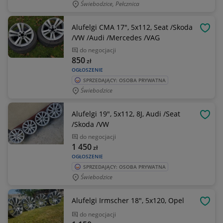
Świebodzice, Pełcznica
Alufelgi CMA 17", 5x112, Seat /Skoda
OBSE
/VW /Audi /Mercedes /VAG
do negocjacji
850
zł
OGŁOSZENIE
SPRZEDAJĄCY: OSOBA PRYWATNA
Świebodzice
Alufelgi 19", 5x112, 8J, Audi /Seat
OBSE
/Skoda /VW
do negocjacji
1 450
zł
OGŁOSZENIE
SPRZEDAJĄCY: OSOBA PRYWATNA
Świebodzice
Alufelgi Irmscher 18", 5x120, Opel
OBSE
do negocjacji