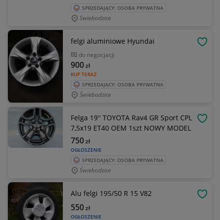
SPRZEDAJĄCY: OSOBA PRYWATNA
Swiebodzice
felgi aluminiowe Hyundai
OBSE
do negocjacji
900
zł
KUP TERAZ
SPRZEDAJĄCY: OSOBA PRYWATNA
Świebodzice
Felga 19'' TOYOTA Rav4 GR Sport CPL
OBSE
7,5x19 ET40 OEM 1szt NOWY MODEL
750
zł
OGŁOSZENIE
SPRZEDAJĄCY: OSOBA PRYWATNA
Świebodzice
Alu felgi 195/50 R 15 V82
OBSE
550
zł
OGŁOSZENIE