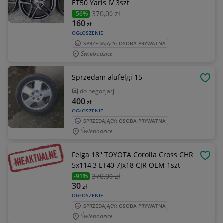
ET50 Yaris IV 3szt
370
,00 zł
-56%
160
zł
OGŁOSZENIE
SPRZEDAJĄCY: OSOBA PRYWATNA
Świebodzice
Sprzedam alufelgi 15
OBSE
do negocjacji
400
zł
OGŁOSZENIE
SPRZEDAJĄCY: OSOBA PRYWATNA
Świebodzice
Felga 18'' TOYOTA Corolla Cross CHR
OBSE
5x114,3 ET40 7Jx18 CJR OEM 1szt
370
,00 zł
-91%
30
zł
OGŁOSZENIE
SPRZEDAJĄCY: OSOBA PRYWATNA
Świebodzice