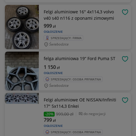
Felgi aluminiowe 16" 4x114,3 volvo
OBSE
v40 s40 n116 z oponami zimowymi
999
zł
OGŁOSZENIE
SPRZEDAJĄCY: FIRMA
Świebodzice
felga aluminiowa 19” Ford Puma ST
OBSE
1 150
zł
OGŁOSZENIE
SPRZEDAJĄCY: OSOBA PRYWATNA
Świebodzice
Felgi aluminiowe OE NISSAN/Infiniti
OBSE
17" 5x114,3 Enkei
999
,00 zł
do negocjacji
-20%
799
zł
OGŁOSZENIE
SPRZEDAJĄCY: OSOBA PRYWATNA