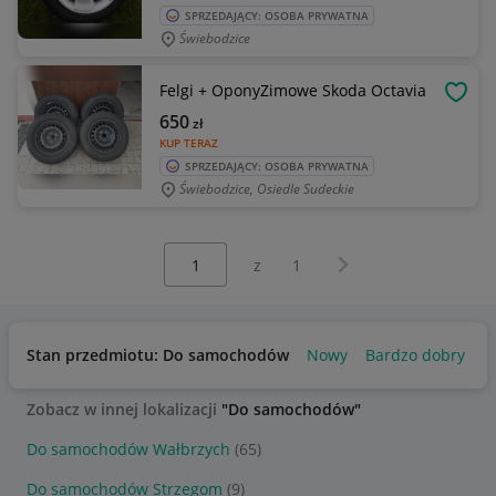
SPRZEDAJĄCY: OSOBA PRYWATNA
Świebodzice
Felgi + OponyZimowe Skoda Octavia
OBSE
650
zł
KUP TERAZ
SPRZEDAJĄCY: OSOBA PRYWATNA
Świebodzice, Osiedle Sudeckie
Wybierz stronę:
Następna strona
z
1
Stan przedmiotu: Do samochodów
Nowy
Bardzo dobry
U
Zobacz w innej lokalizacji
"Do samochodów"
Do samochodów Wałbrzych
(65)
Do samochodów Strzegom
(9)