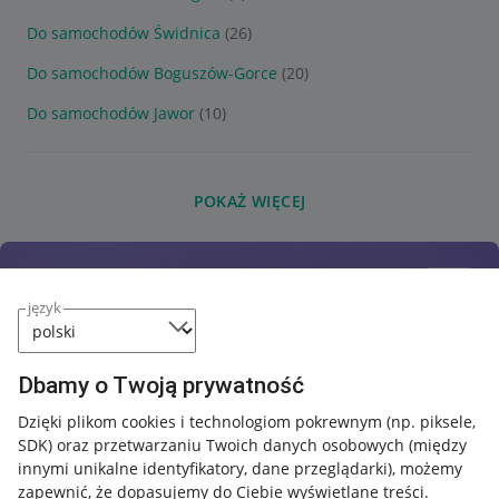
Do samochodów Świdnica
(26)
Do samochodów Boguszów-Gorce
(20)
Do samochodów Jawor
(10)
POKAŻ WIĘCEJ
język
Dbamy o Twoją prywatność
Dzięki plikom cookies i technologiom pokrewnym
(np. piksele,
SDK)
oraz przetwarzaniu Twoich danych osobowych
(między
innymi unikalne identyfikatory, dane przeglądarki)
, możemy
zapewnić, że dopasujemy do Ciebie wyświetlane treści.