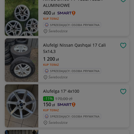
OBSE
ALUMINIOWE
400
zł
KUP TERAZ
SPRZEDAJĄCY: OSOBA PRYWATNA
Świebodzice
Alufelgi Nissan Qashqai 17 Cali
OBSE
5x14,3
1 200
zł
KUP TERAZ
SPRZEDAJĄCY: OSOBA PRYWATNA
Świebodzice
Alufelga 17' 4x100
OBSE
170
,00 zł
-11%
150
zł
KUP TERAZ
SPRZEDAJĄCY: OSOBA PRYWATNA
Świebodzice