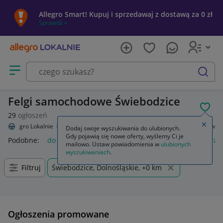
Allegro Smart! Kupuj i sprzedawaj z dostawą za 0 zł
Sprawdź »
Otwórz menu z kategoriami
szukaj
Felgi samochodowe Świebodzice
POL
29
ogłoszeń
Zamkn
Allegro Lokalnie
Motoryzacja
Opony i felgi
Felgi
Do samochodów
Dodaj swoje wyszukiwania do ulubionych.
Gdy pojawią się nowe oferty, wyślemy Ci je
Podobne:
do samochodów
gaśnica samochodowa
kamera 
mailowo. Ustaw powiadomienia w
ulubionych
wyszukiwaniach
.
Filtruj
Świebodzice, Dolnośląskie, +0 km
Ogłoszenia promowane