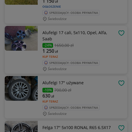
1 150
zł
OGŁOSZENIE
SPRZEDAJĄCY: OSOBA PRYWATNA
Świebodzice
Alufelgi 17 cali, 5x110, Opel, Alfa,
OBSE
Saab
1650
,00 zł
-24%
1 250
zł
KUP TERAZ
SPRZEDAJĄCY: OSOBA PRYWATNA
Świebodzice
Alufelgi 17" używane
OBSE
700
,00 zł
-10%
630
zł
KUP TERAZ
SPRZEDAJĄCY: OSOBA PRYWATNA
Świebodzice
Felga 17'' 5x100 RONAL R65 6.5X17
OBSE