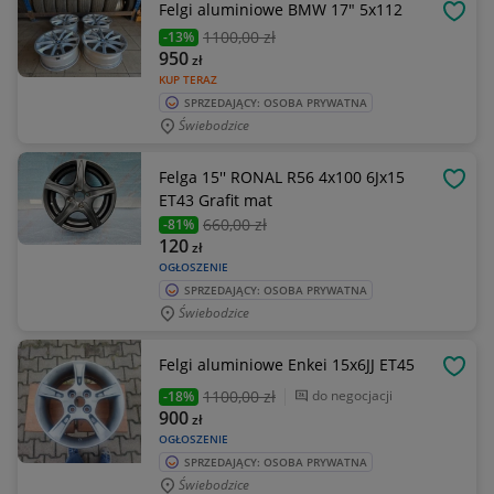
Felgi aluminiowe BMW 17" 5x112
OBSE
1100
,00 zł
-13%
950
zł
KUP TERAZ
SPRZEDAJĄCY: OSOBA PRYWATNA
Świebodzice
Felga 15'' RONAL R56 4x100 6Jx15
OBSE
ET43 Grafit mat
660
,00 zł
-81%
120
zł
OGŁOSZENIE
SPRZEDAJĄCY: OSOBA PRYWATNA
Świebodzice
Felgi aluminiowe Enkei 15x6JJ ET45
OBSE
1100
,00 zł
do negocjacji
-18%
900
zł
OGŁOSZENIE
SPRZEDAJĄCY: OSOBA PRYWATNA
Świebodzice