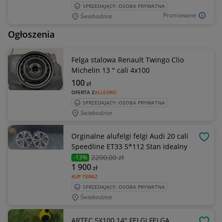
SPRZEDAJĄCY: OSOBA PRYWATNA
Promowane
Świebodzice
Ogłoszenia
Felga stalowa Renault Twingo Clio
Michelin 13 " cali 4x100
100
zł
OFERTA Z
ALLEGRO
SPRZEDAJĄCY: OSOBA PRYWATNA
Swiebodzice
Orginalne alufelgi felgi Audi 20 cali
OBSE
Speedline ET33 5*112 Stan idealny
2200
,00 zł
-13%
1 900
zł
KUP TERAZ
SPRZEDAJĄCY: OSOBA PRYWATNA
Świebodzice
ARTEC 5X100 14" FELGI FELGA