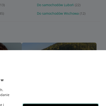
(13)
Do samochodów Luboń
(22)
45)
Do samochodów Wschowa
(12)
e w
ch
.
adanie
e i