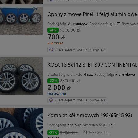
Opony zimowe Pirelli i felgi aluminiowe
Rodzaj felg:
Aluminiowe
Średnica felgi:
17"
Rozstaw 
1300
,00 zł
-46%
700
zł
KUP TERAZ
SPRZEDAJĄCY: OSOBA PRYWATNA
KOŁA 18 5x112 8J ET 30 / CONTINENTA
Liczba felg w ofercie:
4 szt.
Rodzaj felg:
Aluminiowe
2800
,00 zł
-28%
2 000
zł
OGŁOSZENIE
SPRZEDAJĄCY: OSOBA PRYWATNA
Komplet kół zimowych 195/65r15 92t
Rodzaj felg:
Stalowe
Średnica felgi:
15"
800
,00 zł
do negocjacji
-31%