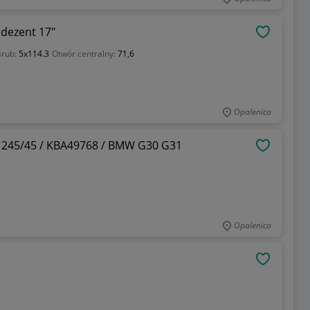
 dezent 17"
OBSERWU
śrub:
5x114.3
Otwór centralny:
71,6
Opalenica
L 245/45 / KBA49768 / BMW G30 G31
OBSERWU
Opalenica
OBSERWU