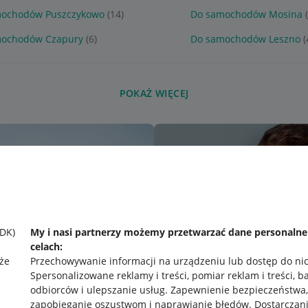
ochodów Puszczykowo
(14)
Do samochodów Mosina
mochodów Czapury
(6)
Do samochodów Leszno
(
POKAŻ WIĘCEJ
SDK)
My i nasi partnerzy możemy przetwarzać dane personaln
celach:
że
Przechowywanie informacji na urządzeniu lub dostęp do ni
Spersonalizowane reklamy i treści, pomiar reklam i treści, b
odbiorców i ulepszanie usług
.
Zapewnienie bezpieczeństwa,
zapobieganie oszustwom i naprawianie błędów
.
Dostarczani