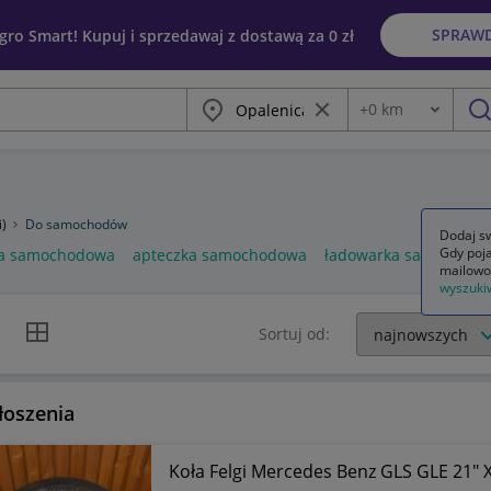
SPRAW
egro Smart! Kupuj i sprzedawaj z dostawą za 0 zł
Miasto
Wyczyść frazę
+
0
km
Odległość
szu
i)
Do samochodów
Dodaj sw
Gdy poja
a samochodowa
apteczka samochodowa
ładowarka samochod
mailowo
wyszuki
k listy
Widok siatki
Sortuj od:
łoszenia
Koła Felgi Mercedes Benz GLS GLE 21