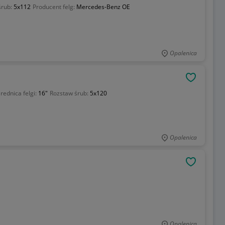
śrub:
5x112
Producent felg:
Mercedes-Benz OE
Opalenica
OBSERWU
rednica felgi:
16"
Rozstaw śrub:
5x120
Opalenica
OBSERWU
Opalenica