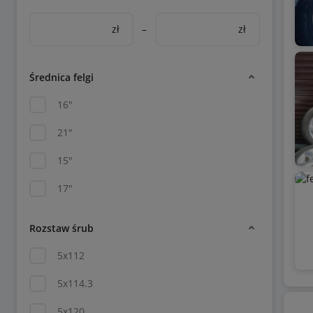
zł
–
zł
Średnica felgi
16"
21"
15"
17"
Rozstaw śrub
5x112
5x114.3
5x120