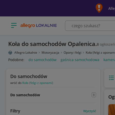
All
Otwórz menu z kategoriami
Koła do samochodów Opalenica.
8
ogłoszeń
Allegro Lokalnie
Motoryzacja
Opony i felgi
Koła (felgi z oponam
Podobne:
do samochodów
gaśnica samochodowa
kamer
Do samochodów
Wido
wróć do
Koła (felgi z oponami)
Do samochodów
8
Og
Filtry
Wyczyść