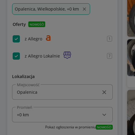
Opalenica, Wielkopolskie, +0 km
Oferty
NOWOŚĆ!
z Allegro
1
z Allegro Lokalnie
7
Lokalizacja
Miejscowość
Promień
Pokaż ogłoszenia w promieniu
NOWOŚĆ!