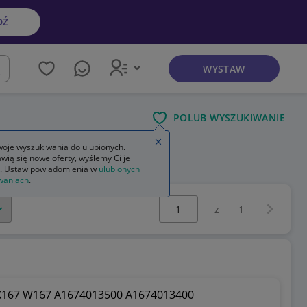
DŹ
WYSTAW
kaj
POLUB WYSZUKIWANIE
Zamknij wskazówkę
oje wyszukiwania do ulubionych.
wią się nowe oferty, wyślemy Ci je
owa
. Ustaw powiadomienia w
ulubionych
waniach
.
Wybierz stronę:
Następna 
z
1
" X167 W167 A1674013500 A1674013400