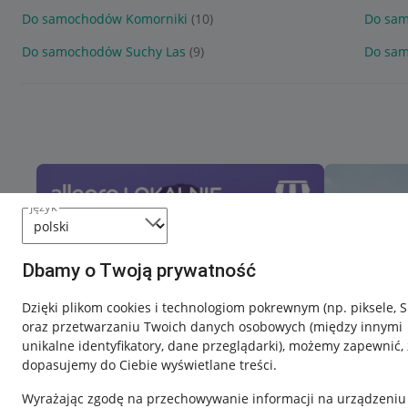
Do samochodów Komorniki
(10)
Do sam
Do samochodów Suchy Las
(9)
Do sa
język
Dbamy o Twoją prywatność
Dzięki plikom cookies i technologiom pokrewnym
(np. piksele, 
oraz przetwarzaniu Twoich danych osobowych
(między innymi
unikalne identyfikatory, dane przeglądarki)
, możemy zapewnić, 
dopasujemy do Ciebie wyświetlane treści.
Wyrażając zgodę na przechowywanie informacji na urządzeniu