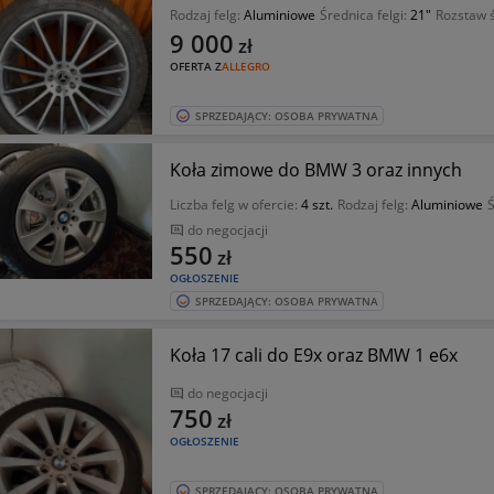
Rodzaj felg:
Aluminiowe
Średnica felgi:
21"
Rozstaw 
9 000
zł
OFERTA Z
ALLEGRO
SPRZEDAJĄCY: OSOBA PRYWATNA
Koła zimowe do BMW 3 oraz innych
Liczba felg w ofercie:
4 szt.
Rodzaj felg:
Aluminiowe
Ś
do negocjacji
550
zł
OGŁOSZENIE
SPRZEDAJĄCY: OSOBA PRYWATNA
Koła 17 cali do E9x oraz BMW 1 e6x
do negocjacji
750
zł
OGŁOSZENIE
SPRZEDAJĄCY: OSOBA PRYWATNA