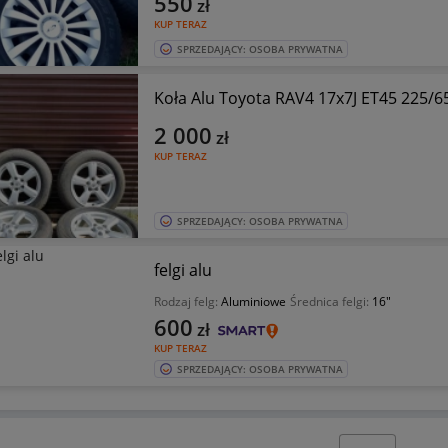
550
zł
KUP TERAZ
SPRZEDAJĄCY: OSOBA PRYWATNA
Koła Alu Toyota RAV4 17x7J ET45 225/6
2 000
zł
KUP TERAZ
SPRZEDAJĄCY: OSOBA PRYWATNA
felgi alu
Rodzaj felg:
Aluminiowe
Średnica felgi:
16"
600
zł
KUP TERAZ
SPRZEDAJĄCY: OSOBA PRYWATNA
Wybierz stronę: