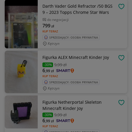
Darth Vader Gold Refractor /50 BGS
OBSE
9 – 2023 Topps Chrome Star Wars
do negocjacji
799
zł
KUP TERAZ
SPRZEDAJĄCY: OSOBA PRYWATNA
Kętrzyn
Figurka ALEX Minecraft Kinder Joy
OBSE
9
,99 zł
-30%
6
,99
zł
KUP TERAZ
SPRZEDAJĄCY: OSOBA PRYWATNA
Kętrzyn
Figurka Netherportal Skeleton
OBSE
Minecraft Kinder Joy
9
,99 zł
-30%
6
,99
zł
KUP TERAZ