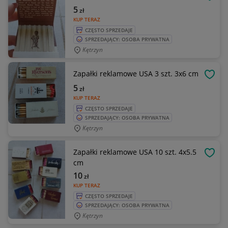
OBSE
5
zł
KUP TERAZ
CZĘSTO SPRZEDAJE
SPRZEDAJĄCY: OSOBA PRYWATNA
Kętrzyn
Zapałki reklamowe USA 3 szt. 3x6 cm
OBSE
5
zł
KUP TERAZ
CZĘSTO SPRZEDAJE
SPRZEDAJĄCY: OSOBA PRYWATNA
Kętrzyn
Zapałki reklamowe USA 10 szt. 4x5.5
OBSE
cm
10
zł
KUP TERAZ
CZĘSTO SPRZEDAJE
SPRZEDAJĄCY: OSOBA PRYWATNA
Kętrzyn