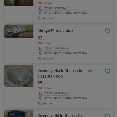
KUP TERAZ
CZĘSTO SPRZEDAJE
SPRZEDAJĄCY: OSOBA PRYWATNA
Kętrzyn
Mirage F1 matchbox
OBSE
22
zł
KUP TERAZ
CZĘSTO SPRZEDAJE
SPRZEDAJĄCY: OSOBA PRYWATNA
Kętrzyn
Kosmetyczka lufthansa business
OBSE
class stan bdb
25
zł
KUP TERAZ
CZĘSTO SPRZEDAJE
SPRZEDAJĄCY: OSOBA PRYWATNA
Kętrzyn
Kosmetyczki lufthansa 2szt