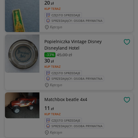
20
zł
KUP TERAZ
CZĘSTO SPRZEDAJE
SPRZEDAJĄCY: OSOBA PRYWATNA
Kętrzyn
Popielniczka Vintage Disney
OBSE
Disneyland Hotel
45
,00 zł
-33%
30
zł
KUP TERAZ
CZĘSTO SPRZEDAJE
SPRZEDAJĄCY: OSOBA PRYWATNA
Kętrzyn
Matchbox beatle 4x4
OBSE
11
zł
KUP TERAZ
CZĘSTO SPRZEDAJE
SPRZEDAJĄCY: OSOBA PRYWATNA
Kętrzyn