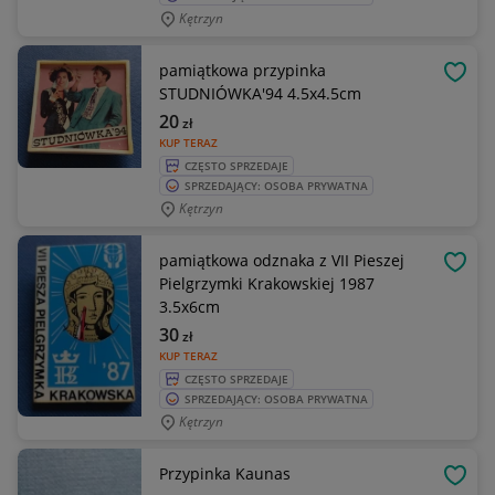
Kętrzyn
pamiątkowa przypinka
OBSE
STUDNIÓWKA'94 4.5x4.5cm
20
zł
KUP TERAZ
CZĘSTO SPRZEDAJE
SPRZEDAJĄCY: OSOBA PRYWATNA
Kętrzyn
pamiątkowa odznaka z VII Pieszej
OBSE
Pielgrzymki Krakowskiej 1987
3.5x6cm
30
zł
KUP TERAZ
CZĘSTO SPRZEDAJE
SPRZEDAJĄCY: OSOBA PRYWATNA
Kętrzyn
Przypinka Kaunas
OBSE