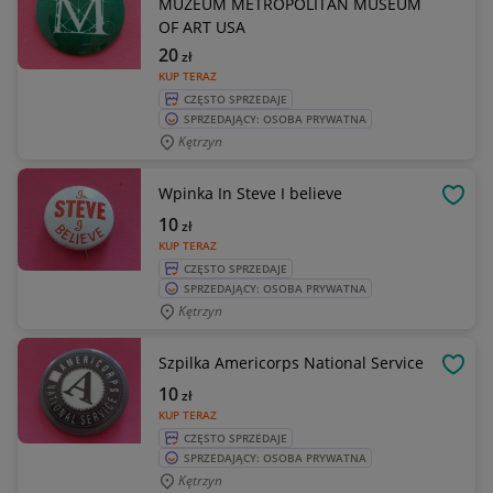
MUZEUM METROPOLITAN MUSEUM
OF ART USA
20
zł
KUP TERAZ
CZĘSTO SPRZEDAJE
SPRZEDAJĄCY: OSOBA PRYWATNA
Kętrzyn
Wpinka In Steve I believe
OBSE
10
zł
KUP TERAZ
CZĘSTO SPRZEDAJE
SPRZEDAJĄCY: OSOBA PRYWATNA
Kętrzyn
Szpilka Americorps National Service
OBSE
10
zł
KUP TERAZ
CZĘSTO SPRZEDAJE
SPRZEDAJĄCY: OSOBA PRYWATNA
Kętrzyn