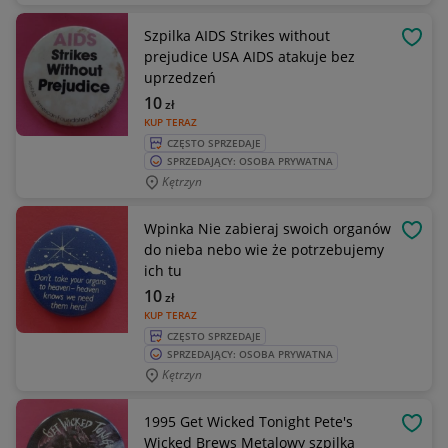
Szpilka AIDS Strikes without
OBSE
prejudice USA AIDS atakuje bez
uprzedzeń
10
zł
KUP TERAZ
CZĘSTO SPRZEDAJE
SPRZEDAJĄCY: OSOBA PRYWATNA
Kętrzyn
Wpinka Nie zabieraj swoich organów
OBSE
do nieba nebo wie że potrzebujemy
ich tu
10
zł
KUP TERAZ
CZĘSTO SPRZEDAJE
SPRZEDAJĄCY: OSOBA PRYWATNA
Kętrzyn
1995 Get Wicked Tonight Pete's
OBSE
Wicked Brews Metalowy szpilka