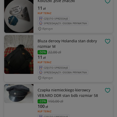
Koluszki ,psie znaczki
OBSE
11
zł
KUP TERAZ
CZĘSTO SPRZEDAJE
SPRZEDAJĄCY: OSOBA PRYWATNA
Kętrzyn
Bluza derooy Holandia stan dobry
OBSE
rozmiar M
22
,00 zł
-50%
11
zł
KUP TERAZ
CZĘSTO SPRZEDAJE
SPRZEDAJĄCY: OSOBA PRYWATNA
Kętrzyn
Czapka niemieckiego kierowcy
OBSE
VEB,NRD DDR stan bdb rozmiar 58
150
,00 zł
-33%
100
zł
KUP TERAZ
CZĘSTO SPRZEDAJE