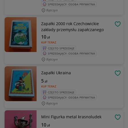
SPRZEDAJĄCY: OSOBA PRYWATNA
Kętrzyn
Zapałki 2000 rok Czechowickie
OBSE
zakłady przemysłu zapałczanego
10
zł
KUP TERAZ
CZĘSTO SPRZEDAJE
SPRZEDAJĄCY: OSOBA PRYWATNA
Kętrzyn
Zapałki Ukraina
OBSE
5
zł
KUP TERAZ
CZĘSTO SPRZEDAJE
SPRZEDAJĄCY: OSOBA PRYWATNA
Kętrzyn
Mini Figurka metal krasnoludek
OBSE
10
zł