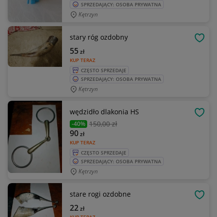
SPRZEDAJĄCY: OSOBA PRYWATNA
Kętrzyn
stary róg ozdobny
OBSE
55
zł
KUP TERAZ
CZĘSTO SPRZEDAJE
SPRZEDAJĄCY: OSOBA PRYWATNA
Kętrzyn
wędzidło dlakonia HS
OBSE
150
,00 zł
-40%
90
zł
KUP TERAZ
CZĘSTO SPRZEDAJE
SPRZEDAJĄCY: OSOBA PRYWATNA
Kętrzyn
stare rogi ozdobne
OBSE
22
zł