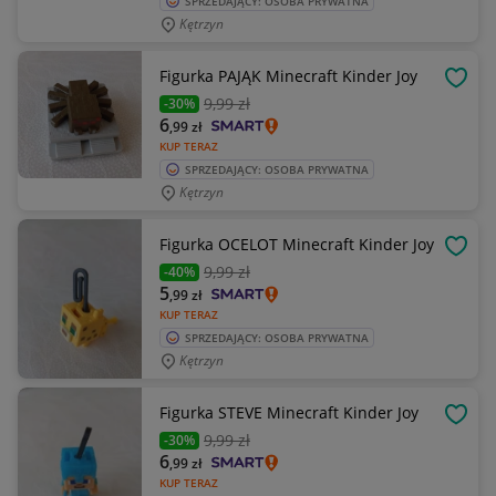
SPRZEDAJĄCY: OSOBA PRYWATNA
Kętrzyn
Figurka PAJĄK Minecraft Kinder Joy
OBSE
9
,99 zł
-30%
6
,99
zł
KUP TERAZ
SPRZEDAJĄCY: OSOBA PRYWATNA
Kętrzyn
Figurka OCELOT Minecraft Kinder Joy
OBSE
9
,99 zł
-40%
5
,99
zł
KUP TERAZ
SPRZEDAJĄCY: OSOBA PRYWATNA
Kętrzyn
Figurka STEVE Minecraft Kinder Joy
OBSE
9
,99 zł
-30%
6
,99
zł
KUP TERAZ