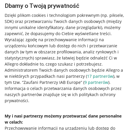
Dbamy o Twoją prywatność
Dzięki plikom cookies i technologiom pokrewnym
(np. piksele,
SDK)
oraz przetwarzaniu Twoich danych osobowych
(między
innymi unikalne identyfikatory, dane przeglądarki)
, możemy
zapewnić, że dopasujemy do Ciebie wyświetlane treści.
Wyrażając zgodę na przechowywanie informacji na
urządzeniu końcowym lub dostęp do nich i przetwarzanie
danych (w tym w obszarze profilowania, analiz rynkowych i
statystycznych) sprawiasz, że łatwiej będzie odnaleźć Ci w
Allegro dokładnie to, czego szukasz i potrzebujesz.
Administratorem Twoich danych osobowych będzie Allegro a
w niektórych przypadkach nasi partnerzy (
17
partnerów
), w
tym tzw. “Zaufani Partnerzy IAB Europe” (
9
partnerów
).
Przydatne informacje
Informacja o celach przetwarzania danych osobowych przez
naszych partnerów znajduje się w ich politykach ochrony
prywatności.
Jak to działa
Napisz do nas
My i nasi partnerzy możemy przetwarzać dane personalne
w celach:
Allegro Gadane dla sprzedających
Przechowywanie informacji na urządzeniu lub dostęp do