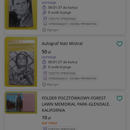
LICYTACJA
06:01:37
do końca
0 osób licytuje
CZĘSTO SPRZEDAJE
SPRZEDAJĄCY: OSOBA PRYWATNA
Kętrzyn
Autograf Nati Mistral
OBSE
50
zł
LICYTACJA
06:01:37
do końca
0 osób licytuje
CZĘSTO SPRZEDAJE
SPRZEDAJĄCY: OSOBA PRYWATNA
Kętrzyn
FOLDER POCZTÓWKOWY-FOREST
OBSE
LAWN MEMORIAL PARK-GLENDALE,
KALIFORNIA
10
zł
KUP TERAZ
CZĘSTO SPRZEDAJE