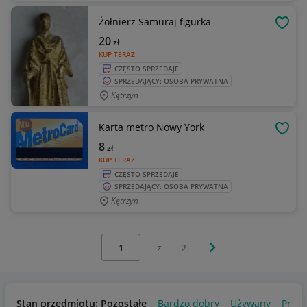
Żołnierz Samuraj figurka
OBSE
20
zł
KUP TERAZ
CZĘSTO SPRZEDAJE
SPRZEDAJĄCY: OSOBA PRYWATNA
Kętrzyn
Karta metro Nowy York
OBSE
8
zł
KUP TERAZ
CZĘSTO SPRZEDAJE
SPRZEDAJĄCY: OSOBA PRYWATNA
Kętrzyn
Wybierz stronę:
Następna strona
z
2
Stan przedmiotu: Pozostałe
Bardzo dobry
Używany
Produ