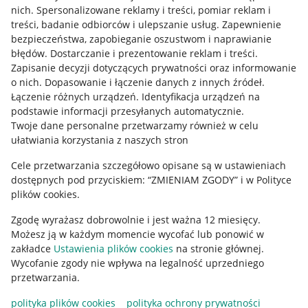
Allegro Gadane dla kupujących
nich
.
Spersonalizowane reklamy i treści, pomiar reklam i
treści, badanie odbiorców i ulepszanie usług
.
Zapewnienie
Mapa miejscowości
bezpieczeństwa, zapobieganie oszustwom i naprawianie
błędów
.
Dostarczanie i prezentowanie reklam i treści
.
Informacje prawne
Zapisanie decyzji dotyczących prywatności oraz informowanie
o nich
.
Dopasowanie i łączenie danych z innych źródeł
.
Regulamin
Łączenie różnych urządzeń
.
Identyfikacja urządzeń na
podstawie informacji przesyłanych automatycznie
.
Polityka plików "cookies"
Twoje dane personalne przetwarzamy również w celu
ułatwiania korzystania z naszych stron
Ustawienia plików "cookies"
Cele przetwarzania szczegółowo opisane są w ustawieniach
Udostępnianie lokalizacji
dostępnych pod przyciskiem: “ZMIENIAM ZGODY” i w Polityce
Informacje dla Aktu o Usługach Cyfrowych
plików cookies.
Zgodę wyrażasz dobrowolnie i jest ważna 12 miesięcy.
Pobierz aplikację
Możesz ją w każdym momencie wycofać lub ponowić w
zakładce
Ustawienia plików cookies
na stronie głównej.
Wycofanie zgody nie wpływa na legalność uprzedniego
przetwarzania.
polityka plików cookies
polityka ochrony prywatności