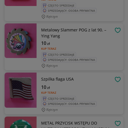
CZĘSTO SPRZEDAJE
SPRZEDAJĄCY: OSOBA PRYWATNA
Kętrzyn
Metalowy Slammer POG z lat 90. –
OBSE
Ying Yang
10
zł
KUP TERAZ
CZĘSTO SPRZEDAJE
SPRZEDAJĄCY: OSOBA PRYWATNA
Kętrzyn
Szpilka flaga USA
OBSE
10
zł
KUP TERAZ
CZĘSTO SPRZEDAJE
SPRZEDAJĄCY: OSOBA PRYWATNA
Kętrzyn
METAL PRZYCISK WSTĘPU DO
OBSE