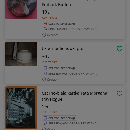
Pinback Button
10
zł
KUP TERAZ
CZĘSTO SPRZEDAJE
SPRZEDAJĄCY: OSOBA PRYWATNA
Kętrzyn
Us-air bulionowki poz
OBSE
30
zł
KUP TERAZ
CZĘSTO SPRZEDAJE
SPRZEDAJĄCY: OSOBA PRYWATNA
Kętrzyn
Czarno-biała kartka Fata Morgana
OBSE
travelogue
5
zł
KUP TERAZ
CZĘSTO SPRZEDAJE
SPRZEDAJĄCY: OSOBA PRYWATNA
Kętrzyn