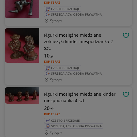
KUP TERAZ
CZĘSTO SPRZEDAJE
SPRZEDAJĄCY: OSOBA PRYWATNA
Kętrzyn
Figurki mosiężne miedziane
OBSE
żolnieżyki kinder niespodzianka 2
szt.
10
zł
KUP TERAZ
CZĘSTO SPRZEDAJE
SPRZEDAJĄCY: OSOBA PRYWATNA
Kętrzyn
Figurki mosiężne miedziane kinder
OBSE
niespodzianka 4 szt.
20
zł
KUP TERAZ
CZĘSTO SPRZEDAJE
SPRZEDAJĄCY: OSOBA PRYWATNA
Kętrzyn