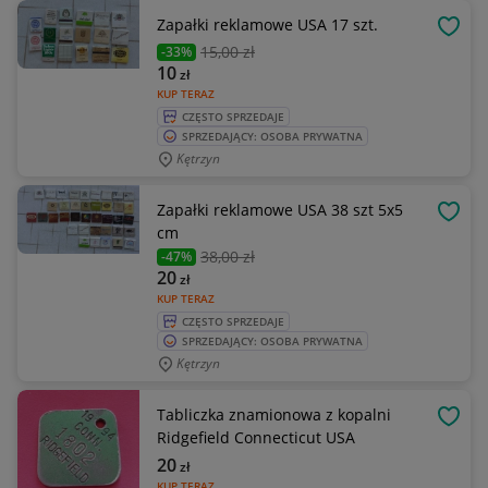
Zapałki reklamowe USA 17 szt.
OBSE
15
,00 zł
-33%
10
zł
KUP TERAZ
CZĘSTO SPRZEDAJE
SPRZEDAJĄCY: OSOBA PRYWATNA
Kętrzyn
Zapałki reklamowe USA 38 szt 5x5
OBSE
cm
38
,00 zł
-47%
20
zł
KUP TERAZ
CZĘSTO SPRZEDAJE
SPRZEDAJĄCY: OSOBA PRYWATNA
Kętrzyn
Tabliczka znamionowa z kopalni
OBSE
Ridgefield Connecticut USA
20
zł
KUP TERAZ