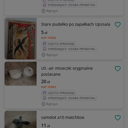
SPRZEDAJĄCY: OSOBA PRYWATNA
Kętrzyn
Stare pudełko po zapałkach Upssala
OBSE
5
zł
KUP TERAZ
CZĘSTO SPRZEDAJE
SPRZEDAJĄCY: OSOBA PRYWATNA
Kętrzyn
US -air miseczki oryginalne
OBSE
pozlacane
20
zł
KUP TERAZ
CZĘSTO SPRZEDAJE
SPRZEDAJĄCY: OSOBA PRYWATNA
Kętrzyn
samolot a10 matchbox
OBSE
11
zł