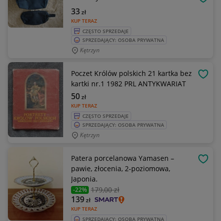
OBSE
33
zł
KUP TERAZ
CZĘSTO SPRZEDAJE
SPRZEDAJĄCY: OSOBA PRYWATNA
Kętrzyn
Poczet Królów polskich 21 kartka bez
OBSE
kartki nr.1 1982 PRL ANTYKWARIAT
50
zł
KUP TERAZ
CZĘSTO SPRZEDAJE
SPRZEDAJĄCY: OSOBA PRYWATNA
Kętrzyn
Patera porcelanowa Yamasen –
OBSE
pawie, złocenia, 2-poziomowa,
Japonia.
179
,00 zł
-22%
139
zł
KUP TERAZ
SPRZEDAJĄCY: OSOBA PRYWATNA