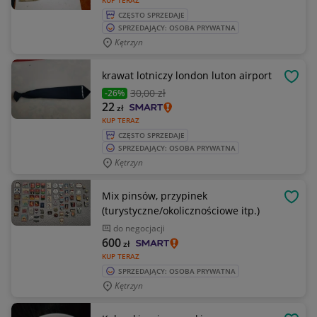
KUP TERAZ
CZĘSTO SPRZEDAJE
SPRZEDAJĄCY: OSOBA PRYWATNA
Kętrzyn
krawat lotniczy london luton airport
OBSE
30
,00 zł
-26%
22
zł
KUP TERAZ
CZĘSTO SPRZEDAJE
SPRZEDAJĄCY: OSOBA PRYWATNA
Kętrzyn
Mix pinsów, przypinek
OBSE
(turystyczne/okolicznościowe itp.)
do negocjacji
600
zł
KUP TERAZ
SPRZEDAJĄCY: OSOBA PRYWATNA
Kętrzyn