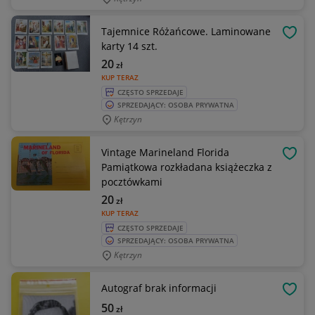
Tajemnice Różańcowe. Laminowane
OBSE
karty 14 szt.
20
zł
KUP TERAZ
CZĘSTO SPRZEDAJE
SPRZEDAJĄCY: OSOBA PRYWATNA
Kętrzyn
Vintage Marineland Florida
OBSE
Pamiątkowa rozkładana książeczka z
pocztówkami
20
zł
KUP TERAZ
CZĘSTO SPRZEDAJE
SPRZEDAJĄCY: OSOBA PRYWATNA
Kętrzyn
Autograf brak informacji
OBSE
50
zł