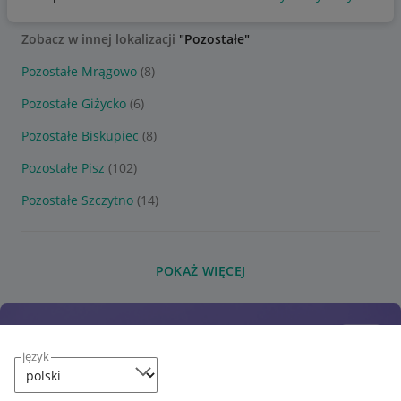
Zobacz w innej lokalizacji
"Pozostałe"
Pozostałe Mrągowo
(8)
Pozostałe Giżycko
(6)
Pozostałe Biskupiec
(8)
Pozostałe Pisz
(102)
Pozostałe Szczytno
(14)
POKAŻ WIĘCEJ
język