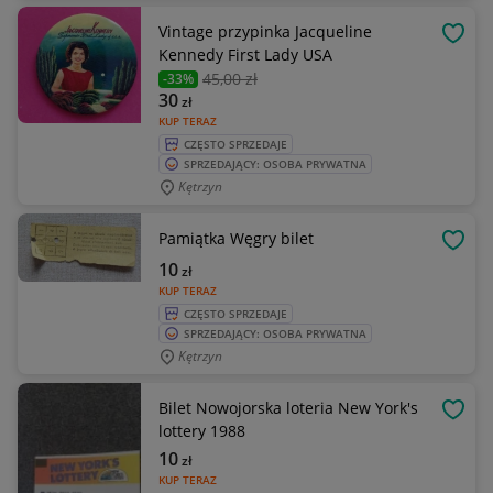
Vintage przypinka Jacqueline
OBSE
Kennedy First Lady USA
45
,00 zł
-33%
30
zł
KUP TERAZ
CZĘSTO SPRZEDAJE
SPRZEDAJĄCY: OSOBA PRYWATNA
Kętrzyn
Pamiątka Węgry bilet
OBSE
10
zł
KUP TERAZ
CZĘSTO SPRZEDAJE
SPRZEDAJĄCY: OSOBA PRYWATNA
Kętrzyn
Bilet Nowojorska loteria New York's
OBSE
lottery 1988
10
zł
KUP TERAZ