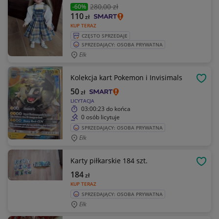
280
,00 zł
-60%
110
zł
KUP TERAZ
CZĘSTO SPRZEDAJE
SPRZEDAJĄCY: OSOBA PRYWATNA
Ełk
Kolekcja kart Pokemon i Invisimals
OBSE
50
zł
LICYTACJA
03:00:23
do końca
0 osób licytuje
SPRZEDAJĄCY: OSOBA PRYWATNA
Ełk
Karty piłkarskie 184 szt.
OBSE
184
zł
KUP TERAZ
SPRZEDAJĄCY: OSOBA PRYWATNA
Ełk