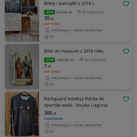
Bilety i pamiątki z 2016 r.
OBSE
50
,00 zł
do negocjacji
-40%
30
zł
KUP TERAZ
SPRZEDAJĄCY: OSOBA PRYWATNA
Ełk
Bilet do muzeum z 2016 roku
OBSE
100
,00 zł
do negocjacji
-93%
7
zł
KUP TERAZ
SPRZEDAJĄCY: OSOBA PRYWATNA
Ełk
Rashguard kolekcja Polska do
OBSE
sportów walki - bluzka i leginsy
300
zł
OGŁOSZENIE
SPRZEDAJĄCY: OSOBA PRYWATNA
Ełk