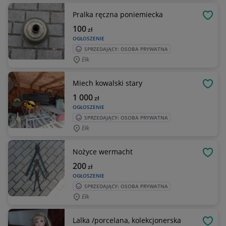
Pralka ręczna poniemiecka
OBSE
100
zł
OGŁOSZENIE
SPRZEDAJĄCY: OSOBA PRYWATNA
Ełk
Miech kowalski stary
OBSE
1 000
zł
OGŁOSZENIE
SPRZEDAJĄCY: OSOBA PRYWATNA
Ełk
Nożyce wermacht
OBSE
200
zł
OGŁOSZENIE
SPRZEDAJĄCY: OSOBA PRYWATNA
Ełk
Lalka /porcelana, kolekcjonerska
OBSE