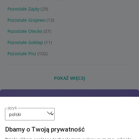
Pozostałe Zajdy
(29)
Pozostałe Grajewo
(13)
Pozostałe Olecko
(37)
Pozostałe Gołdap
(11)
Pozostałe Pisz
(102)
POKAŻ WIĘCEJ
język
Dbamy o Twoją prywatność