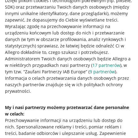
Dzięki plikom cookies i technologiom pokrewnym
(np. piksele,
SDK)
oraz przetwarzaniu Twoich danych osobowych
(między
innymi unikalne identyfikatory, dane przeglądarki)
, możemy
zapewnić, że dopasujemy do Ciebie wyświetlane treści.
Wyrażając zgodę na przechowywanie informacji na
urządzeniu końcowym lub dostęp do nich i przetwarzanie
danych (w tym w obszarze profilowania, analiz rynkowych i
statystycznych) sprawiasz, że łatwiej będzie odnaleźć Ci w
Allegro dokładnie to, czego szukasz i potrzebujesz.
Administratorem Twoich danych osobowych będzie Allegro a
w niektórych przypadkach nasi partnerzy (
17
partnerów
), w
tym tzw. “Zaufani Partnerzy IAB Europe” (
9
partnerów
).
Przydatne informacje
Informacja o celach przetwarzania danych osobowych przez
naszych partnerów znajduje się w ich politykach ochrony
prywatności.
Jak to działa
Napisz do nas
My i nasi partnerzy możemy przetwarzać dane personalne
w celach:
Allegro Gadane dla sprzedających
Przechowywanie informacji na urządzeniu lub dostęp do
Allegro Gadane dla kupujących
nich
.
Spersonalizowane reklamy i treści, pomiar reklam i
treści, badanie odbiorców i ulepszanie usług
.
Zapewnienie
Mapa miejscowości