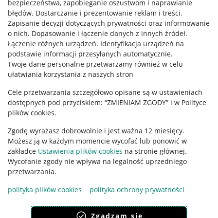
bezpieczeństwa, zapobieganie oszustwom i naprawianie
błędów
.
Dostarczanie i prezentowanie reklam i treści
.
Informacje prawne
Zapisanie decyzji dotyczących prywatności oraz informowanie
o nich
.
Dopasowanie i łączenie danych z innych źródeł
.
Regulamin
Łączenie różnych urządzeń
.
Identyfikacja urządzeń na
podstawie informacji przesyłanych automatycznie
.
Polityka plików "cookies"
Twoje dane personalne przetwarzamy również w celu
ułatwiania korzystania z naszych stron
Ustawienia plików "cookies"
Cele przetwarzania szczegółowo opisane są w ustawieniach
Udostępnianie lokalizacji
dostępnych pod przyciskiem: “ZMIENIAM ZGODY” i w Polityce
Informacje dla Aktu o Usługach Cyfrowych
plików cookies.
Zgodę wyrażasz dobrowolnie i jest ważna 12 miesięcy.
Pobierz aplikację
Możesz ją w każdym momencie wycofać lub ponowić w
zakładce
Ustawienia plików cookies
na stronie głównej.
Wycofanie zgody nie wpływa na legalność uprzedniego
przetwarzania.
polityka plików cookies
polityka ochrony prywatności
Zgadzam się