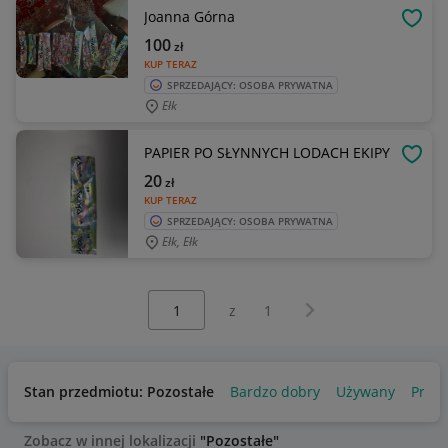
Joanna Górna
OBSE
100
zł
KUP TERAZ
SPRZEDAJĄCY: OSOBA PRYWATNA
Ełk
PAPIER PO SŁYNNYCH LODACH EKIPY
OBSE
20
zł
KUP TERAZ
SPRZEDAJĄCY: OSOBA PRYWATNA
Ełk, Ełk
Wybierz stronę:
Następna strona
z
1
Stan przedmiotu: Pozostałe
Bardzo dobry
Używany
Produ
Zobacz w innej lokalizacji
"Pozostałe"