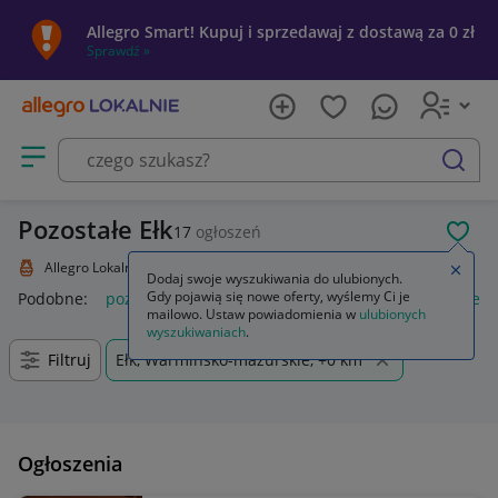
Allegro Smart! Kupuj i sprzedawaj z dostawą za 0 zł
Sprawdź »
Otwórz menu z kategoriami
szukaj
Pozostałe Ełk
17
ogłoszeń
POL
Allegro Lokalnie
Kolekcje i sztuka
Kolekcje
Pozostałe
Zamkn
Dodaj swoje wyszukiwania do ulubionych.
Gdy pojawią się nowe oferty, wyślemy Ci je
Podobne:
pozostałe
łóżka pozostałe
pozostałe miasta i regi
mailowo. Ustaw powiadomienia w
ulubionych
wyszukiwaniach
.
Filtruj
Ełk, Warmińsko-mazurskie, +0 km
Ogłoszenia