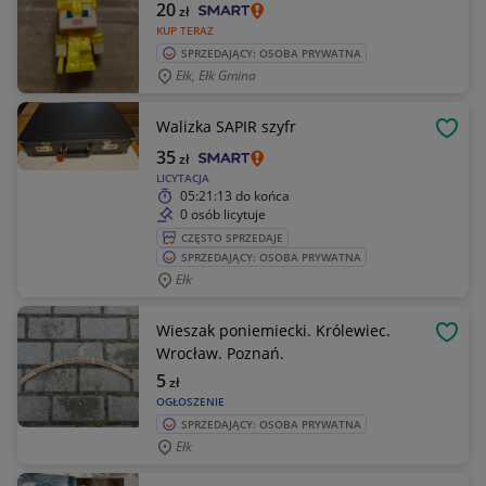
20
zł
KUP TERAZ
SPRZEDAJĄCY: OSOBA PRYWATNA
Ełk, Ełk Gmina
Walizka SAPIR szyfr
OBSE
35
zł
LICYTACJA
05:21:13
do końca
0 osób licytuje
CZĘSTO SPRZEDAJE
SPRZEDAJĄCY: OSOBA PRYWATNA
Ełk
Wieszak poniemiecki. Królewiec.
OBSE
Wrocław. Poznań.
5
zł
OGŁOSZENIE
SPRZEDAJĄCY: OSOBA PRYWATNA
Ełk