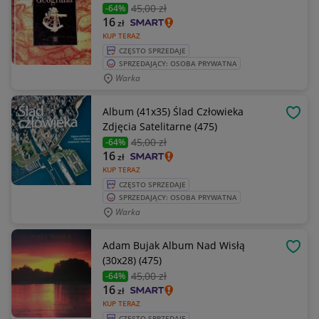
45
,00 zł
-64%
16
zł
KUP TERAZ
CZĘSTO SPRZEDAJE
SPRZEDAJĄCY: OSOBA PRYWATNA
Warka
Album (41x35) Ślad Człowieka
OBSE
Zdjęcia Satelitarne (475)
45
,00 zł
-64%
16
zł
KUP TERAZ
CZĘSTO SPRZEDAJE
SPRZEDAJĄCY: OSOBA PRYWATNA
Warka
Adam Bujak Album Nad Wisłą
OBSE
(30x28) (475)
45
,00 zł
-64%
16
zł
KUP TERAZ
CZĘSTO SPRZEDAJE