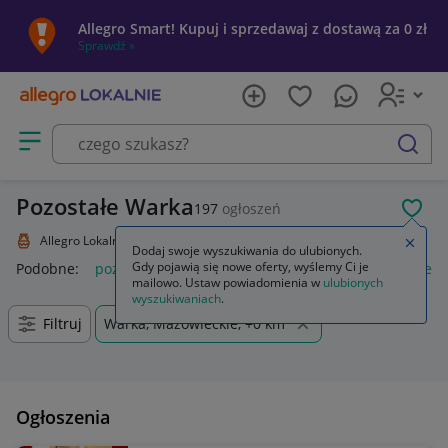
Allegro Smart! Kupuj i sprzedawaj z dostawą za 0 zł
Sprawdź »
Otwórz menu z kategoriami
szukaj
Pozostałe Warka
197
ogłoszeń
POL
Allegro Lokalnie
Kolekcje i sztuka
Kolekcje
Pozostałe
Zamkn
Dodaj swoje wyszukiwania do ulubionych.
Gdy pojawią się nowe oferty, wyślemy Ci je
Podobne:
pozostałe
łóżka pozostałe
pozostałe miasta i regi
mailowo. Ustaw powiadomienia w
ulubionych
wyszukiwaniach
.
Filtruj
Warka, Mazowieckie, +0 km
Ogłoszenia