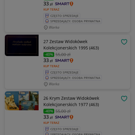
33
zł
KUP TERAZ
CZĘSTO SPRZEDAJE
SPRZEDAJĄCY: OSOBA PRYWATNA
Warka
27 Zestaw Widokówek
OBSE
Kolekcjonerskich 1995 (463)
55
,00 zł
-40%
33
zł
KUP TERAZ
CZĘSTO SPRZEDAJE
SPRZEDAJĄCY: OSOBA PRYWATNA
Warka
26 Krym Zestaw Widokówek
OBSE
Kolekcjonerskich 1977 (463)
55
,00 zł
-40%
33
zł
KUP TERAZ
CZĘSTO SPRZEDAJE
SPRZEDAJĄCY: OSOBA PRYWATNA