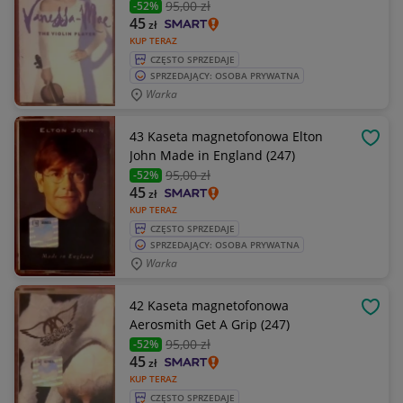
95
,00 zł
-52%
45
zł
KUP TERAZ
CZĘSTO SPRZEDAJE
SPRZEDAJĄCY: OSOBA PRYWATNA
Warka
43 Kaseta magnetofonowa Elton
OBSE
John Made in England (247)
95
,00 zł
-52%
45
zł
KUP TERAZ
CZĘSTO SPRZEDAJE
SPRZEDAJĄCY: OSOBA PRYWATNA
Warka
42 Kaseta magnetofonowa
OBSE
Aerosmith Get A Grip (247)
95
,00 zł
-52%
45
zł
KUP TERAZ
CZĘSTO SPRZEDAJE