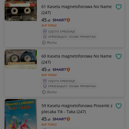
61 Kaseta magnetofonowa No Name
OBSE
(247)
45
zł
KUP TERAZ
CZĘSTO SPRZEDAJE
SPRZEDAJĄCY: OSOBA PRYWATNA
Warka
60 Kaseta magnetofonowa No Name
OBSE
(247)
45
zł
KUP TERAZ
CZĘSTO SPRZEDAJE
SPRZEDAJĄCY: OSOBA PRYWATNA
Warka
59 Kaseta magnetofonowa Piosenki z
OBSE
plecaka Tik - Taka (247)
45
zł
KUP TERAZ