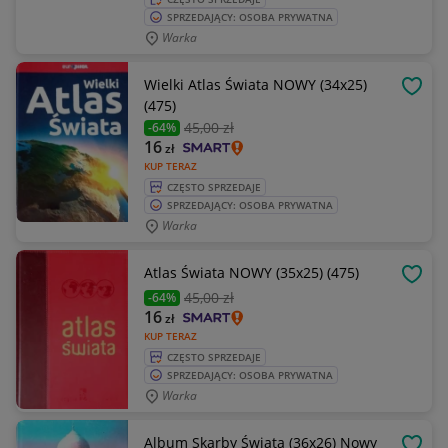
SPRZEDAJĄCY: OSOBA PRYWATNA
Warka
Wielki Atlas Świata NOWY (34x25)
OBSE
(475)
45
,00 zł
-64%
16
zł
KUP TERAZ
CZĘSTO SPRZEDAJE
SPRZEDAJĄCY: OSOBA PRYWATNA
Warka
Atlas Świata NOWY (35x25) (475)
OBSE
45
,00 zł
-64%
16
zł
KUP TERAZ
CZĘSTO SPRZEDAJE
SPRZEDAJĄCY: OSOBA PRYWATNA
Warka
Album Skarby Świata (36x26) Nowy