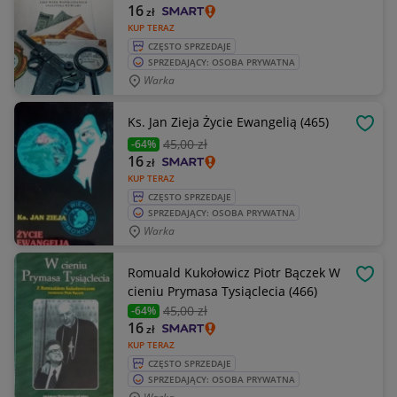
16
zł
KUP TERAZ
CZĘSTO SPRZEDAJE
SPRZEDAJĄCY: OSOBA PRYWATNA
Warka
Ks. Jan Zieja Życie Ewangelią (465)
OBSE
45
,00 zł
-64%
16
zł
KUP TERAZ
CZĘSTO SPRZEDAJE
SPRZEDAJĄCY: OSOBA PRYWATNA
Warka
Romuald Kukołowicz Piotr Bączek W
OBSE
cieniu Prymasa Tysiąclecia (466)
45
,00 zł
-64%
16
zł
KUP TERAZ
CZĘSTO SPRZEDAJE
SPRZEDAJĄCY: OSOBA PRYWATNA