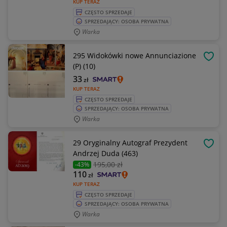
KUP TERAZ
CZĘSTO SPRZEDAJE
SPRZEDAJĄCY: OSOBA PRYWATNA
Warka
295 Widokówki nowe Annunciazione
OBSE
(P) (10)
33
zł
KUP TERAZ
CZĘSTO SPRZEDAJE
SPRZEDAJĄCY: OSOBA PRYWATNA
Warka
29 Oryginalny Autograf Prezydent
OBSE
Andrzej Duda (463)
195
,00 zł
-43%
110
zł
KUP TERAZ
CZĘSTO SPRZEDAJE
SPRZEDAJĄCY: OSOBA PRYWATNA
Warka