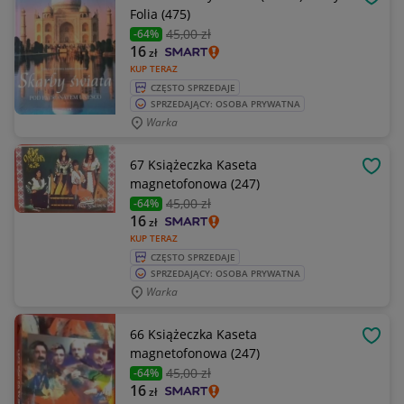
OBSE
Folia (475)
45
,00 zł
-64%
16
zł
KUP TERAZ
CZĘSTO SPRZEDAJE
SPRZEDAJĄCY: OSOBA PRYWATNA
Warka
67 Książeczka Kaseta
OBSE
magnetofonowa (247)
45
,00 zł
-64%
16
zł
KUP TERAZ
CZĘSTO SPRZEDAJE
SPRZEDAJĄCY: OSOBA PRYWATNA
Warka
66 Książeczka Kaseta
OBSE
magnetofonowa (247)
45
,00 zł
-64%
16
zł