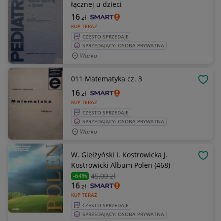
łącznej u dzieci
16
zł
KUP TERAZ
CZĘSTO SPRZEDAJE
SPRZEDAJĄCY: OSOBA PRYWATNA
Warka
011 Matematyka cz. 3
OBSE
16
zł
KUP TERAZ
CZĘSTO SPRZEDAJE
SPRZEDAJĄCY: OSOBA PRYWATNA
Warka
W. Giełżyński I. Kostrowicka J.
OBSE
Kostrowicki Album Polen (468)
45
,00 zł
-64%
16
zł
KUP TERAZ
CZĘSTO SPRZEDAJE
SPRZEDAJĄCY: OSOBA PRYWATNA