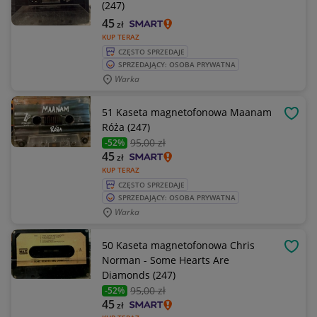
(247)
45
zł
KUP TERAZ
CZĘSTO SPRZEDAJE
SPRZEDAJĄCY: OSOBA PRYWATNA
Warka
51 Kaseta magnetofonowa Maanam
OBSE
Róża (247)
95
,00 zł
-52%
45
zł
KUP TERAZ
CZĘSTO SPRZEDAJE
SPRZEDAJĄCY: OSOBA PRYWATNA
Warka
50 Kaseta magnetofonowa Chris
OBSE
Norman - Some Hearts Are
Diamonds (247)
95
,00 zł
-52%
45
zł