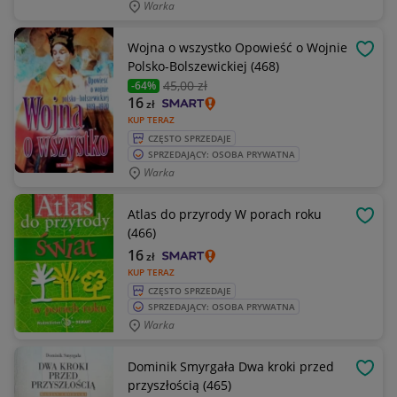
Warka
Wojna o wszystko Opowieść o Wojnie
OBSE
Polsko-Bolszewickiej (468)
45
,00 zł
-64%
16
zł
KUP TERAZ
CZĘSTO SPRZEDAJE
SPRZEDAJĄCY: OSOBA PRYWATNA
Warka
Atlas do przyrody W porach roku
OBSE
(466)
16
zł
KUP TERAZ
CZĘSTO SPRZEDAJE
SPRZEDAJĄCY: OSOBA PRYWATNA
Warka
Dominik Smyrgała Dwa kroki przed
OBSE
przyszłością (465)