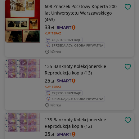
608 Znaczek Pocztowy Koperta 200
OBSE
lat Uniwersytetu Warszawskiego
(463)
33
zł
KUP TERAZ
CZĘSTO SPRZEDAJE
SPRZEDAJĄCY: OSOBA PRYWATNA
Warka
135 Banknoty Kolekcjonerskie
OBSE
Reprodukcja kopia (13)
25
zł
KUP TERAZ
CZĘSTO SPRZEDAJE
SPRZEDAJĄCY: OSOBA PRYWATNA
Warka
135 Banknoty Kolekcjonerskie
OBSE
Reprodukcja kopia (12)
25
zł