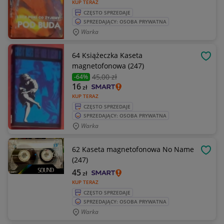
KUP TERAZ
CZĘSTO SPRZEDAJE
SPRZEDAJĄCY: OSOBA PRYWATNA
Warka
64 Książeczka Kaseta
OBSE
magnetofonowa (247)
45
,00 zł
-64%
16
zł
KUP TERAZ
CZĘSTO SPRZEDAJE
SPRZEDAJĄCY: OSOBA PRYWATNA
Warka
62 Kaseta magnetofonowa No Name
OBSE
(247)
45
zł
KUP TERAZ
CZĘSTO SPRZEDAJE
SPRZEDAJĄCY: OSOBA PRYWATNA
Warka