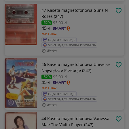
47 Kaseta magnetofonowa Guns N
OBSE
Roses (247)
95
,00 zł
-52%
45
zł
KUP TERAZ
CZĘSTO SPRZEDAJE
SPRZEDAJĄCY: OSOBA PRYWATNA
Warka
46 Kaseta magnetofonowa Universe
OBSE
Największe Przeboje (247)
95
,00 zł
-52%
45
zł
KUP TERAZ
CZĘSTO SPRZEDAJE
SPRZEDAJĄCY: OSOBA PRYWATNA
Warka
44 Kaseta magnetofonowa Vanessa
OBSE
Mae The Violin Player (247)