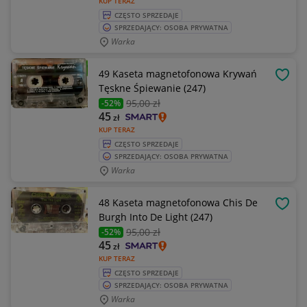
KUP TERAZ
CZĘSTO SPRZEDAJE
SPRZEDAJĄCY: OSOBA PRYWATNA
Warka
49 Kaseta magnetofonowa Krywań
OBSE
Tęskne Śpiewanie (247)
95
,00 zł
-52%
45
zł
KUP TERAZ
CZĘSTO SPRZEDAJE
SPRZEDAJĄCY: OSOBA PRYWATNA
Warka
48 Kaseta magnetofonowa Chis De
OBSE
Burgh Into De Light (247)
95
,00 zł
-52%
45
zł
KUP TERAZ
CZĘSTO SPRZEDAJE
SPRZEDAJĄCY: OSOBA PRYWATNA
Warka