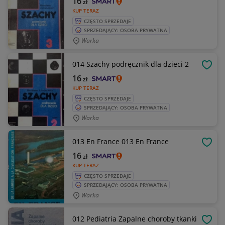
16
zł
KUP TERAZ
CZĘSTO SPRZEDAJE
SPRZEDAJĄCY: OSOBA PRYWATNA
Warka
014 Szachy podręcznik dla dzieci 2
OBSE
16
zł
KUP TERAZ
CZĘSTO SPRZEDAJE
SPRZEDAJĄCY: OSOBA PRYWATNA
Warka
013 En France 013 En France
OBSE
16
zł
KUP TERAZ
CZĘSTO SPRZEDAJE
SPRZEDAJĄCY: OSOBA PRYWATNA
Warka
012 Pediatria Zapalne choroby tkanki
OBSE