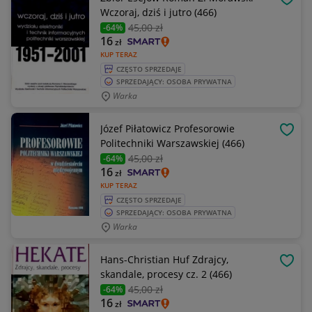
OBSE
Wczoraj, dziś i jutro (466)
45
,00 zł
-64%
16
zł
KUP TERAZ
CZĘSTO SPRZEDAJE
SPRZEDAJĄCY: OSOBA PRYWATNA
Warka
Józef Piłatowicz Profesorowie
OBSE
Politechniki Warszawskiej (466)
45
,00 zł
-64%
16
zł
KUP TERAZ
CZĘSTO SPRZEDAJE
SPRZEDAJĄCY: OSOBA PRYWATNA
Warka
Hans-Christian Huf Zdrajcy,
OBSE
skandale, procesy cz. 2 (466)
45
,00 zł
-64%
16
zł