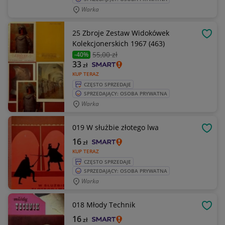
Warka
25 Zbroje Zestaw Widokówek
OBSE
Kolekcjonerskich 1967 (463)
55
,00 zł
-40%
33
zł
KUP TERAZ
CZĘSTO SPRZEDAJE
SPRZEDAJĄCY: OSOBA PRYWATNA
Warka
019 W służbie złotego lwa
OBSE
16
zł
KUP TERAZ
CZĘSTO SPRZEDAJE
SPRZEDAJĄCY: OSOBA PRYWATNA
Warka
018 Młody Technik
OBSE
16
zł