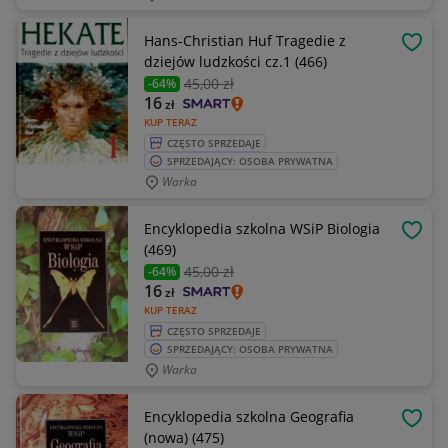
Hans-Christian Huf Tragedie z
OBSE
dziejów ludzkości cz.1 (466)
45
,00 zł
-64%
16
zł
KUP TERAZ
CZĘSTO SPRZEDAJE
SPRZEDAJĄCY: OSOBA PRYWATNA
Warka
Encyklopedia szkolna WSiP Biologia
OBSE
(469)
45
,00 zł
-64%
16
zł
KUP TERAZ
CZĘSTO SPRZEDAJE
SPRZEDAJĄCY: OSOBA PRYWATNA
Warka
Encyklopedia szkolna Geografia
OBSE
(nowa) (475)