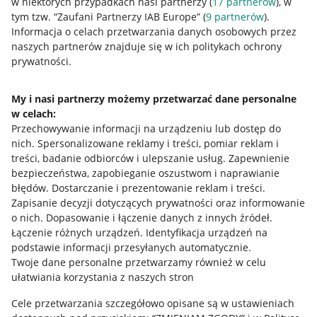
w niektórych przypadkach nasi partnerzy (
17
partnerów
), w
tym tzw. “Zaufani Partnerzy IAB Europe” (
9
partnerów
).
Przydatne informacje
Informacja o celach przetwarzania danych osobowych przez
naszych partnerów znajduje się w ich politykach ochrony
prywatności.
Jak to działa
Napisz do nas
My i nasi partnerzy możemy przetwarzać dane personalne
w celach:
Allegro Gadane dla sprzedających
Przechowywanie informacji na urządzeniu lub dostęp do
Allegro Gadane dla kupujących
nich
.
Spersonalizowane reklamy i treści, pomiar reklam i
treści, badanie odbiorców i ulepszanie usług
.
Zapewnienie
Mapa miejscowości
bezpieczeństwa, zapobieganie oszustwom i naprawianie
błędów
.
Dostarczanie i prezentowanie reklam i treści
.
Informacje prawne
Zapisanie decyzji dotyczących prywatności oraz informowanie
o nich
.
Dopasowanie i łączenie danych z innych źródeł
.
Regulamin
Łączenie różnych urządzeń
.
Identyfikacja urządzeń na
podstawie informacji przesyłanych automatycznie
.
Polityka plików "cookies"
Twoje dane personalne przetwarzamy również w celu
ułatwiania korzystania z naszych stron
Ustawienia plików "cookies"
Cele przetwarzania szczegółowo opisane są w ustawieniach
Udostępnianie lokalizacji