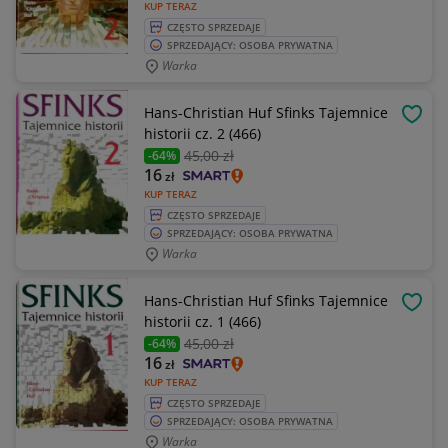
KUP TERAZ
CZĘSTO SPRZEDAJE
SPRZEDAJĄCY: OSOBA PRYWATNA
Warka
Hans-Christian Huf Sfinks Tajemnice
OBSE
historii cz. 2 (466)
45
,00 zł
-64%
16
zł
KUP TERAZ
CZĘSTO SPRZEDAJE
SPRZEDAJĄCY: OSOBA PRYWATNA
Warka
Hans-Christian Huf Sfinks Tajemnice
OBSE
historii cz. 1 (466)
45
,00 zł
-64%
16
zł
KUP TERAZ
CZĘSTO SPRZEDAJE
SPRZEDAJĄCY: OSOBA PRYWATNA
Warka