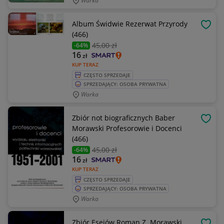
Warka
Album Świdwie Rezerwat Przyrody
OBSE
(466)
45
,00 zł
-64%
16
zł
KUP TERAZ
CZĘSTO SPRZEDAJE
SPRZEDAJĄCY: OSOBA PRYWATNA
Warka
Zbiór not biograficznych Baber
OBSE
Morawski Profesorowie i Docenci
(466)
45
,00 zł
-64%
16
zł
KUP TERAZ
CZĘSTO SPRZEDAJE
SPRZEDAJĄCY: OSOBA PRYWATNA
Warka
Zbiór Esejów Roman Z. Morawski