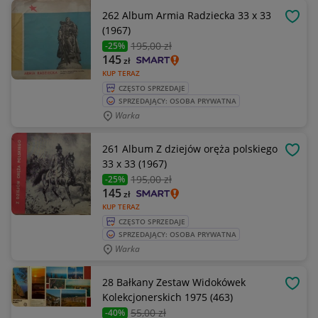
262 Album Armia Radziecka 33 x 33
OBSE
(1967)
195
,00 zł
-25%
145
zł
KUP TERAZ
CZĘSTO SPRZEDAJE
SPRZEDAJĄCY: OSOBA PRYWATNA
Warka
261 Album Z dziejów oręża polskiego
OBSE
33 x 33 (1967)
195
,00 zł
-25%
145
zł
KUP TERAZ
CZĘSTO SPRZEDAJE
SPRZEDAJĄCY: OSOBA PRYWATNA
Warka
28 Bałkany Zestaw Widokówek
OBSE
Kolekcjonerskich 1975 (463)
55
,00 zł
-40%