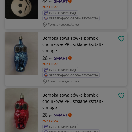
44
zł
KUP TERAZ
CZĘSTO SPRZEDAJE
SPRZEDAJĄCY: OSOBA PRYWATNA
Konstancin-Jeziorna
Bombka sowa sówka bombki
OBSE
choinkowe PRL szklane kształtki
vintage
28
zł
KUP TERAZ
CZĘSTO SPRZEDAJE
SPRZEDAJĄCY: OSOBA PRYWATNA
Konstancin-Jeziorna
Bombka sowa sówka bombki
OBSE
choinkowe PRL szklane kształtki
vintage
28
zł
KUP TERAZ
CZĘSTO SPRZEDAJE