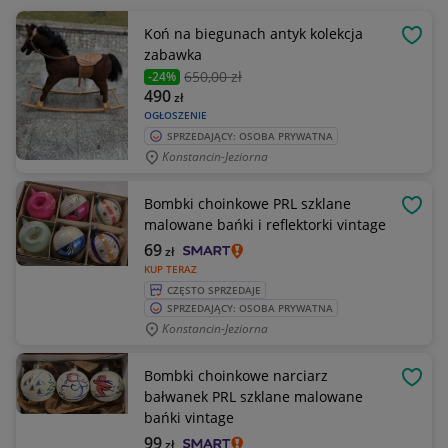
Koń na biegunach antyk kolekcja
OBSE
zabawka
650
,00 zł
-24%
490
zł
OGŁOSZENIE
SPRZEDAJĄCY: OSOBA PRYWATNA
Konstancin-Jeziorna
Bombki choinkowe PRL szklane
OBSE
malowane bańki i reflektorki vintage
69
zł
KUP TERAZ
CZĘSTO SPRZEDAJE
SPRZEDAJĄCY: OSOBA PRYWATNA
Konstancin-Jeziorna
Bombki choinkowe narciarz
OBSE
bałwanek PRL szklane malowane
bańki vintage
99
zł