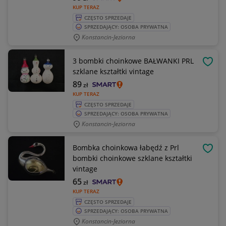
KUP TERAZ
CZĘSTO SPRZEDAJE
SPRZEDAJĄCY: OSOBA PRYWATNA
Konstancin-Jeziorna
3 bombki choinkowe BAŁWANKI PRL
OBSE
szklane kształtki vintage
89
zł
KUP TERAZ
CZĘSTO SPRZEDAJE
SPRZEDAJĄCY: OSOBA PRYWATNA
Konstancin-Jeziorna
Bombka choinkowa łabędź z Prl
OBSE
bombki choinkowe szklane kształtki
vintage
65
zł
KUP TERAZ
CZĘSTO SPRZEDAJE
SPRZEDAJĄCY: OSOBA PRYWATNA
Konstancin-Jeziorna