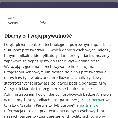
język
Dbamy o Twoją prywatność
Dzięki plikom cookies i technologiom pokrewnym
(np. piksele,
SDK)
oraz przetwarzaniu Twoich danych osobowych
(między
innymi unikalne identyfikatory, dane przeglądarki)
, możemy
zapewnić, że dopasujemy do Ciebie wyświetlane treści.
Wyrażając zgodę na przechowywanie informacji na
urządzeniu końcowym lub dostęp do nich i przetwarzanie
danych (w tym w obszarze profilowania, analiz rynkowych i
statystycznych) sprawiasz, że łatwiej będzie odnaleźć Ci w
Allegro dokładnie to, czego szukasz i potrzebujesz.
Administratorem Twoich danych osobowych będzie Allegro a
w niektórych przypadkach nasi partnerzy (
17
partnerów
), w
tym tzw. “Zaufani Partnerzy IAB Europe” (
9
partnerów
).
Przydatne informacje
Informacja o celach przetwarzania danych osobowych przez
naszych partnerów znajduje się w ich politykach ochrony