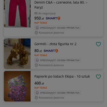
Denim C&A – czerwone, lata 80. –
Paryż
do negocjacji
950
zł
KUP TERAZ
SPRZEDAJĄCY: OSOBA PRYWATNA
Konstancin-Jeziorna
Gormiti - złota figurka nr 2
OBSE
80
zł
KUP TERAZ
SPRZEDAJĄCY: OSOBA PRYWATNA
Konstancin Jeziorna
Papierki po lodach Ekipa - 10 sztuk
OBSE
400
zł
KUP TERAZ
SPRZEDAJĄCY: OSOBA PRYWATNA
Konstancin-Jeziorna