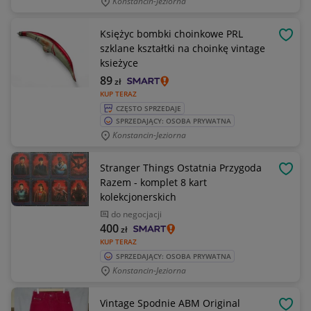
Konstancin-Jeziorna
Księżyc bombki choinkowe PRL
OBSE
szklane kształtki na choinkę vintage
ksieżyce
89
zł
KUP TERAZ
CZĘSTO SPRZEDAJE
SPRZEDAJĄCY: OSOBA PRYWATNA
Konstancin-Jeziorna
Stranger Things Ostatnia Przygoda
OBSE
Razem - komplet 8 kart
kolekcjonerskich
do negocjacji
400
zł
KUP TERAZ
SPRZEDAJĄCY: OSOBA PRYWATNA
Konstancin-Jeziorna
Vintage Spodnie ABM Original
OBSE