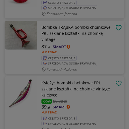
CZĘSTO SPRZEDAJE
SPRZEDAJĄCY: OSOBA PRYWATNA
Konstancin-Jeziorna
Bombka TRĄBKA bombki choinkowe
OBSE
PRL szklane kształtki na choinkę
vintage
87
zł
KUP TERAZ
CZĘSTO SPRZEDAJE
SPRZEDAJĄCY: OSOBA PRYWATNA
Konstancin-Jeziorna
Księżyc bombki choinkowe PRL
OBSE
szklane kształtki na choinkę vintage
ksieżyce
89
,00 zł
-56%
39
zł
KUP TERAZ
CZĘSTO SPRZEDAJE
SPRZEDAJĄCY: OSOBA PRYWATNA