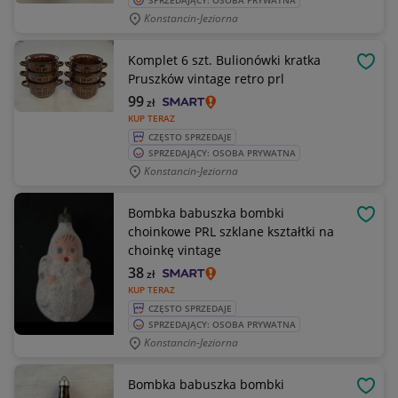
SPRZEDAJĄCY: OSOBA PRYWATNA
Konstancin-Jeziorna
Komplet 6 szt. Bulionówki kratka
OBSE
Pruszków vintage retro prl
99
zł
KUP TERAZ
CZĘSTO SPRZEDAJE
SPRZEDAJĄCY: OSOBA PRYWATNA
Konstancin-Jeziorna
Bombka babuszka bombki
OBSE
choinkowe PRL szklane kształtki na
choinkę vintage
38
zł
KUP TERAZ
CZĘSTO SPRZEDAJE
SPRZEDAJĄCY: OSOBA PRYWATNA
Konstancin-Jeziorna
Bombka babuszka bombki
OBSE