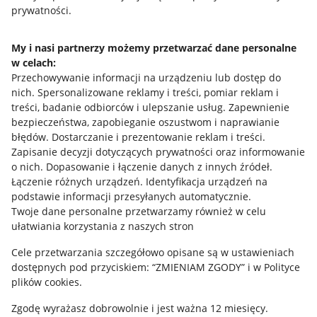
prywatności.
Jak to działa
Napisz do nas
My i nasi partnerzy możemy przetwarzać dane personalne
w celach:
Allegro Gadane dla sprzedających
Przechowywanie informacji na urządzeniu lub dostęp do
Allegro Gadane dla kupujących
nich
.
Spersonalizowane reklamy i treści, pomiar reklam i
treści, badanie odbiorców i ulepszanie usług
.
Zapewnienie
Mapa miejscowości
bezpieczeństwa, zapobieganie oszustwom i naprawianie
błędów
.
Dostarczanie i prezentowanie reklam i treści
.
Informacje prawne
Zapisanie decyzji dotyczących prywatności oraz informowanie
o nich
.
Dopasowanie i łączenie danych z innych źródeł
.
Regulamin
Łączenie różnych urządzeń
.
Identyfikacja urządzeń na
podstawie informacji przesyłanych automatycznie
.
Polityka plików "cookies"
Twoje dane personalne przetwarzamy również w celu
ułatwiania korzystania z naszych stron
Ustawienia plików "cookies"
Cele przetwarzania szczegółowo opisane są w ustawieniach
Udostępnianie lokalizacji
dostępnych pod przyciskiem: “ZMIENIAM ZGODY” i w Polityce
Informacje dla Aktu o Usługach Cyfrowych
plików cookies.
Zgodę wyrażasz dobrowolnie i jest ważna 12 miesięcy.
Pobierz aplikację