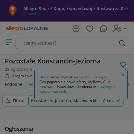
Allegro Smart! Kupuj i sprzedawaj z dostawą za 0 zł
Sprawdź »
Otwórz menu z kategoriami
szukaj
Pozostałe Konstancin-Jeziorna
POL
22
ogłoszenia
Zamkn
Allegro Lokalnie
Kolekcje i sztuka
Kolekcje
Pozostałe
Dodaj swoje wyszukiwania do ulubionych.
Gdy pojawią się nowe oferty, wyślemy Ci je
Podobne:
pozostałe
łóżka pozostałe
pozostałe miasta i regi
mailowo. Ustaw powiadomienia w
ulubionych
wyszukiwaniach
.
Filtruj
Konstancin-Jeziorna, Mazowieckie, +0 km
Ogłoszenia