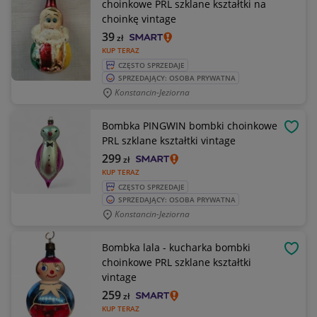
choinkowe PRL szklane kształtki na
choinkę vintage
39
zł
KUP TERAZ
CZĘSTO SPRZEDAJE
SPRZEDAJĄCY: OSOBA PRYWATNA
Konstancin-Jeziorna
Bombka PINGWIN bombki choinkowe
OBSE
PRL szklane kształtki vintage
299
zł
KUP TERAZ
CZĘSTO SPRZEDAJE
SPRZEDAJĄCY: OSOBA PRYWATNA
Konstancin-Jeziorna
Bombka lala - kucharka bombki
OBSE
choinkowe PRL szklane kształtki
vintage
259
zł
KUP TERAZ