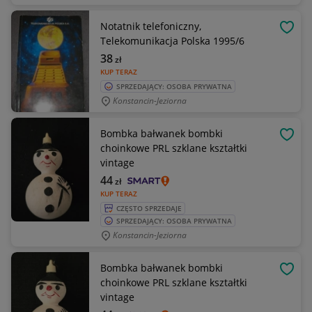
Notatnik telefoniczny,
OBSE
Telekomunikacja Polska 1995/6
38
zł
KUP TERAZ
SPRZEDAJĄCY: OSOBA PRYWATNA
Konstancin-Jeziorna
Bombka bałwanek bombki
OBSE
choinkowe PRL szklane kształtki
vintage
44
zł
KUP TERAZ
CZĘSTO SPRZEDAJE
SPRZEDAJĄCY: OSOBA PRYWATNA
Konstancin-Jeziorna
Bombka bałwanek bombki
OBSE
choinkowe PRL szklane kształtki
vintage