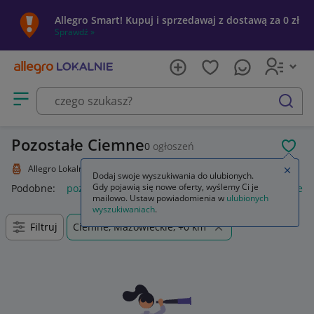
Allegro Smart! Kupuj i sprzedawaj z dostawą za 0 zł
Sprawdź »
Otwórz menu z kategoriami
szukaj
Pozostałe Ciemne
0
ogłoszeń
POL
Allegro Lokalnie
Kolekcje i sztuka
Kolekcje
Pozostałe
Zamkn
Dodaj swoje wyszukiwania do ulubionych.
Gdy pojawią się nowe oferty, wyślemy Ci je
Podobne:
pozostałe
łóżka pozostałe
pozostałe miasta i regi
mailowo. Ustaw powiadomienia w
ulubionych
wyszukiwaniach
.
Filtruj
Ciemne, Mazowieckie, +0 km