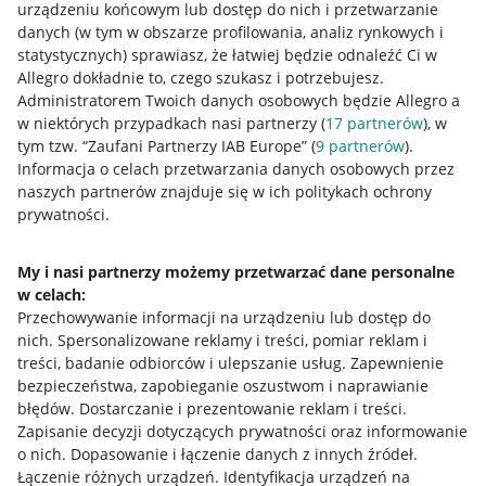
urządzeniu końcowym lub dostęp do nich i przetwarzanie
danych (w tym w obszarze profilowania, analiz rynkowych i
statystycznych) sprawiasz, że łatwiej będzie odnaleźć Ci w
Allegro dokładnie to, czego szukasz i potrzebujesz.
Przydatne informacje
Administratorem Twoich danych osobowych będzie Allegro a
w niektórych przypadkach nasi partnerzy (
17
partnerów
), w
Jak to działa
tym tzw. “Zaufani Partnerzy IAB Europe” (
9
partnerów
).
Informacja o celach przetwarzania danych osobowych przez
Napisz do nas
naszych partnerów znajduje się w ich politykach ochrony
prywatności.
Allegro Gadane dla sprzedających
Allegro Gadane dla kupujących
My i nasi partnerzy możemy przetwarzać dane personalne
Mapa miejscowości
w celach:
Przechowywanie informacji na urządzeniu lub dostęp do
nich
.
Spersonalizowane reklamy i treści, pomiar reklam i
Informacje prawne
treści, badanie odbiorców i ulepszanie usług
.
Zapewnienie
bezpieczeństwa, zapobieganie oszustwom i naprawianie
Regulamin
błędów
.
Dostarczanie i prezentowanie reklam i treści
.
Polityka plików "cookies"
Zapisanie decyzji dotyczących prywatności oraz informowanie
o nich
.
Dopasowanie i łączenie danych z innych źródeł
.
Ustawienia plików "cookies"
Łączenie różnych urządzeń
.
Identyfikacja urządzeń na