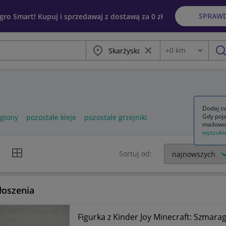
SPRAW
egro Smart! Kupuj i sprzedawaj z dostawą za 0 zł
Miasto
Wyczyść frazę
+
0
km
Odległość
szu
Dodaj sw
Gdy poja
egiony
pozostałe kleje
pozostałe grzejniki
mailowo
wyszuki
k listy
Widok siatki
Sortuj od:
łoszenia
Figurka z Kinder Joy Minecraft: Szmara