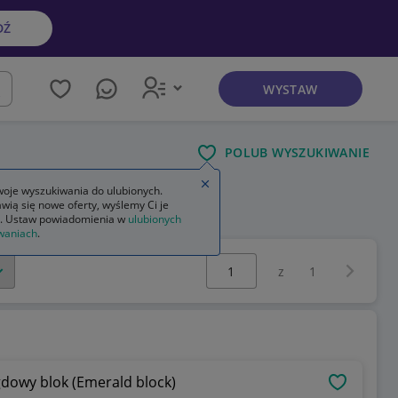
DŹ
WYSTAW
kaj
POLUB WYSZUKIWANIE
Zamknij wskazówkę
oje wyszukiwania do ulubionych.
wią się nowe oferty, wyślemy Ci je
. Ustaw powiadomienia w
ulubionych
waniach
.
Wybierz stronę:
Następna 
z
1
gdowy blok (Emerald block)
OBSERWU