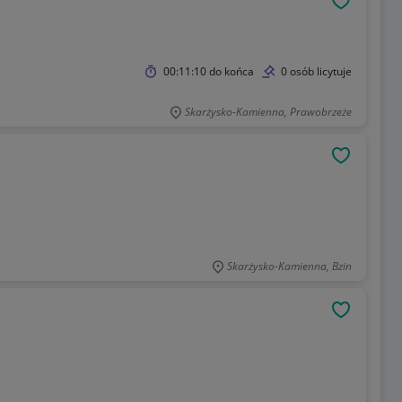
OBSERWU
00:11:10
do końca
0 osób licytuje
Skarżysko-Kamienna, Prawobrzeże
OBSERWU
Skarżysko-Kamienna, Bzin
OBSERWU