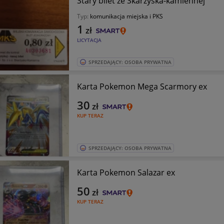
Stary bilet ze Skarżyska-kamiennej
Typ:
komunikacja miejska i PKS
1
zł
LICYTACJA
SPRZEDAJĄCY: OSOBA PRYWATNA
Karta Pokemon Mega Scarmory ex
30
zł
KUP TERAZ
SPRZEDAJĄCY: OSOBA PRYWATNA
Karta Pokemon Salazar ex
50
zł
KUP TERAZ