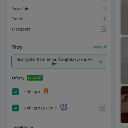
Pozostałe
7
Puszki
1
Transport
14
Filtry
Wyczyść
Skarżysko-Kamienna, Świętokrzyskie, +0
km
Oferty
NOWOŚĆ!
z Allegro
z Allegro Lokalnie
26
Lokalizacja