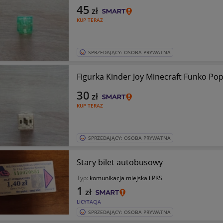
45
zł
KUP TERAZ
SPRZEDAJĄCY: OSOBA PRYWATNA
Figurka Kinder Joy Minecraft Funko Pop 
30
zł
KUP TERAZ
SPRZEDAJĄCY: OSOBA PRYWATNA
Stary bilet autobusowy
Typ:
komunikacja miejska i PKS
1
zł
LICYTACJA
SPRZEDAJĄCY: OSOBA PRYWATNA