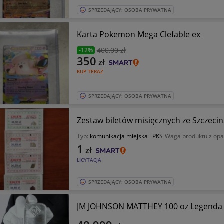
SPRZEDAJĄCY: OSOBA PRYWATNA
Karta Pokemon Mega Clefable ex
400
,00 zł
-12%
350
zł
KUP TERAZ
SPRZEDAJĄCY: OSOBA PRYWATNA
Zestaw biletów misięcznych ze Szczecin
Typ:
komunikacja miejska i PKS
Waga produktu z op
1
zł
LICYTACJA
SPRZEDAJĄCY: OSOBA PRYWATNA
JM JOHNSON MATTHEY 100 oz Legenda 