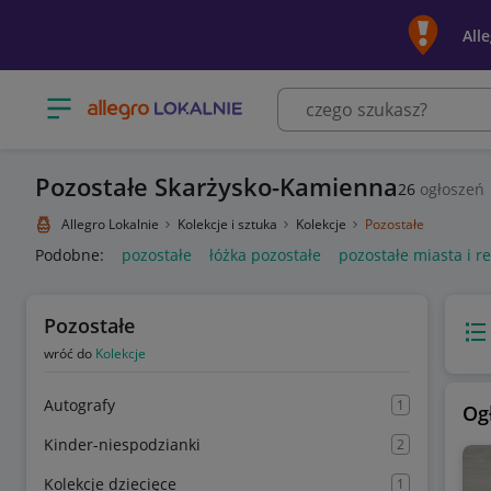
All
Otwórz menu z kategoriami
Pozostałe Skarżysko-Kamienna
26
ogłoszeń
Allegro Lokalnie
Kolekcje i sztuka
Kolekcje
Pozostałe
Podobne:
pozostałe
łóżka pozostałe
pozostałe miasta i r
Pozostałe
Wido
wróć do
Kolekcje
Autografy
1
Og
Kinder-niespodzianki
2
Kolekcje dziecięce
1