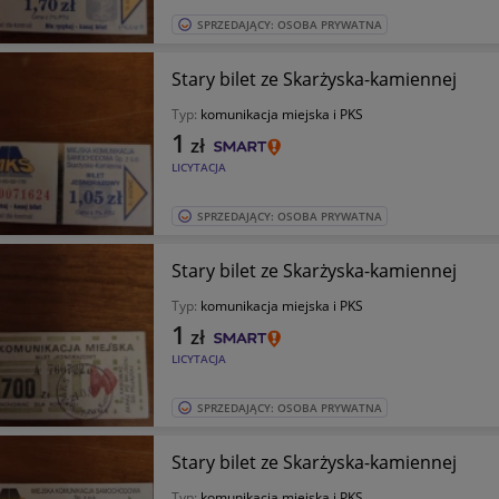
SPRZEDAJĄCY: OSOBA PRYWATNA
Stary bilet ze Skarżyska-kamiennej
Typ:
komunikacja miejska i PKS
1
zł
LICYTACJA
SPRZEDAJĄCY: OSOBA PRYWATNA
Stary bilet ze Skarżyska-kamiennej
Typ:
komunikacja miejska i PKS
1
zł
LICYTACJA
SPRZEDAJĄCY: OSOBA PRYWATNA
Stary bilet ze Skarżyska-kamiennej
Typ:
komunikacja miejska i PKS