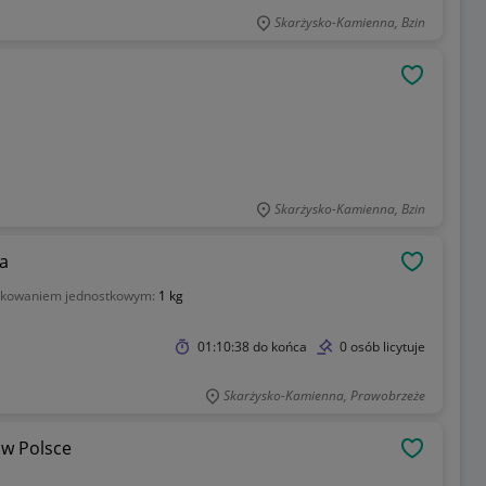
Skarżysko-Kamienna, Bzin
OBSERWU
Skarżysko-Kamienna, Bzin
a
OBSERWU
akowaniem jednostkowym:
1 kg
01:10:38
do końca
0 osób licytuje
Skarżysko-Kamienna, Prawobrzeże
w Polsce
OBSERWU