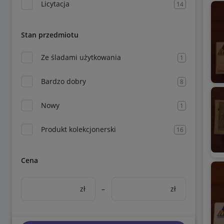
Licytacja
14
Stan przedmiotu
Ze śladami użytkowania
1
Bardzo dobry
8
Nowy
1
Produkt kolekcjonerski
16
Cena
zł
–
zł