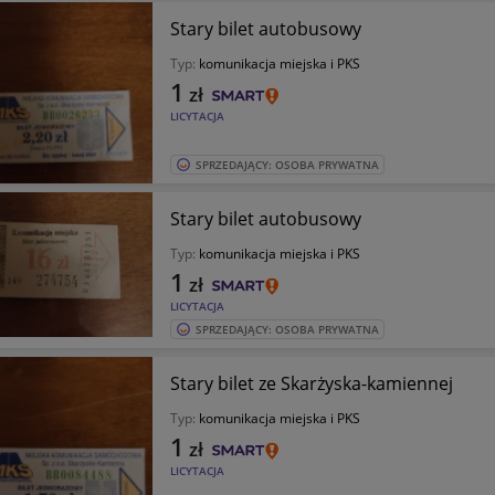
Stary bilet autobusowy
Typ:
komunikacja miejska i PKS
1
zł
LICYTACJA
SPRZEDAJĄCY: OSOBA PRYWATNA
Stary bilet autobusowy
Typ:
komunikacja miejska i PKS
1
zł
LICYTACJA
SPRZEDAJĄCY: OSOBA PRYWATNA
Stary bilet ze Skarżyska-kamiennej
Typ:
komunikacja miejska i PKS
1
zł
LICYTACJA