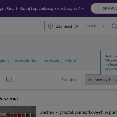
SPRAW
egro Smart! Kupuj i sprzedawaj z dostawą za 0 zł
Miasto
Wyczyść frazę
+
0
km
Odległość
szu
Dodaj sw
Gdy poja
egiony
pozostałe kleje
pozostałe grzejniki
mailowo
wyszuki
k listy
Widok siatki
Sortuj od:
łoszenia
Zestaw 7 łyżeczek pamiątkowych w pude