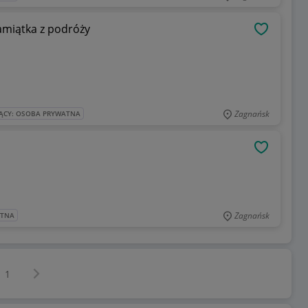
pamiątka z podróży
OBSERWU
Zagnańsk
ĄCY: OSOBA PRYWATNA
OBSERWU
Zagnańsk
ATNA
Następna strona
z
1