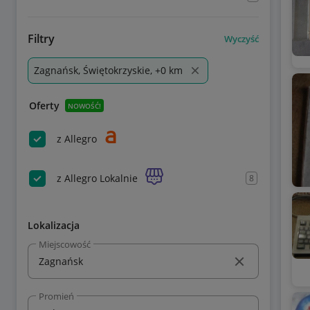
Filtry
Wyczyść
Zagnańsk, Świętokrzyskie, +0 km
Oferty
NOWOŚĆ!
z Allegro
z Allegro Lokalnie
8
Lokalizacja
Miejscowość
Promień