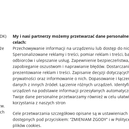
SDK)
My i nasi partnerzy możemy przetwarzać dane personaln
celach:
że
Przechowywanie informacji na urządzeniu lub dostęp do ni
Spersonalizowane reklamy i treści, pomiar reklam i treści, b
odbiorców i ulepszanie usług
.
Zapewnienie bezpieczeństwa,
zapobieganie oszustwom i naprawianie błędów
.
Dostarczani
prezentowanie reklam i treści
.
Zapisanie decyzji dotyczącyc
prywatności oraz informowanie o nich
.
Dopasowanie i łącze
danych z innych źródeł
.
Łączenie różnych urządzeń
.
Identyf
urządzeń na podstawie informacji przesyłanych automatycz
rawne
Pobierz aplikację
Twoje dane personalne przetwarzamy również w celu ułatw
korzystania z naszych stron
zw.
ach
Cele przetwarzania szczegółowo opisane są w ustawieniach
 "cookies"
dostępnych pod przyciskiem: “ZMIENIAM ZGODY” i w Polityc
plików cookies.
ów "cookies"