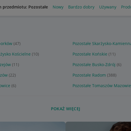
n przedmiotu: Pozostałe
Nowy
Bardzo dobry
Używany
Produ
porków
(47)
Pozostałe Skarżysko-Kamienn
rżysko Kościelne
(10)
Pozostałe Końskie
(11)
rzejów
(11)
Pozostałe Busko-Zdrój
(6)
szów
(22)
Pozostałe Radom
(388)
owice
(6)
Pozostałe Tomaszów Mazowie
POKAŻ WIĘCEJ