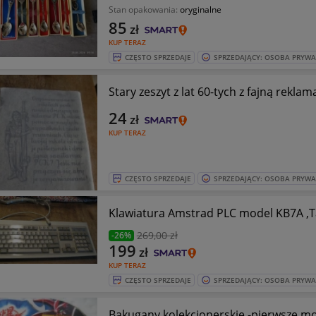
Stan opakowania:
oryginalne
85
zł
KUP TERAZ
CZĘSTO SPRZEDAJE
SPRZEDAJĄCY: OSOBA PRYW
Stary zeszyt z lat 60-tych z fajną reklam
24
zł
KUP TERAZ
CZĘSTO SPRZEDAJE
SPRZEDAJĄCY: OSOBA PRYW
269
,00 zł
-26%
199
zł
KUP TERAZ
CZĘSTO SPRZEDAJE
SPRZEDAJĄCY: OSOBA PRYW
Bakugany kolekcjonerskie -pierwsze mod