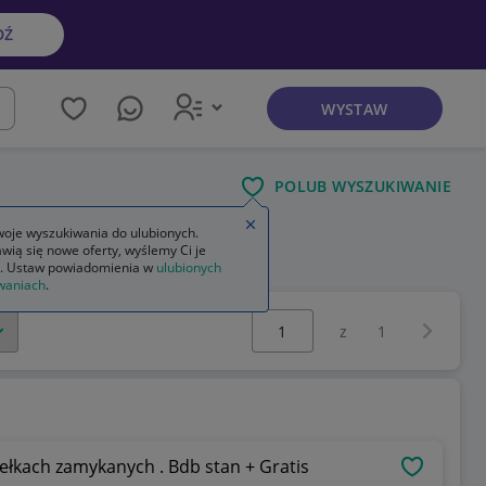
DŹ
WYSTAW
kaj
POLUB WYSZUKIWANIE
Zamknij wskazówkę
oje wyszukiwania do ulubionych.
wią się nowe oferty, wyślemy Ci je
. Ustaw powiadomienia w
ulubionych
waniach
.
Wybierz stronę:
Następna 
z
1
łkach zamykanych . Bdb stan + Gratis
OBSERWU