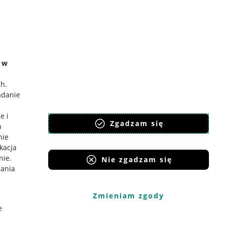
e w
ch
.
adanie
e i
Zgadzam się
h
nie
ikacja
nie
.
Nie zgadzam się
iania
Zmieniam zgody
e