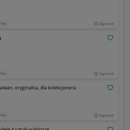
Zagnańsk
ATNA
ą
OBSERWU
Zagnańsk
ATNA
Klawiatura Amstrad PLC model KB7A ,Taiwan, oryginalna, dla kolekcjonera
OBSERWU
Zagnańsk
ATNA
ele 4 sztuki w blistrze