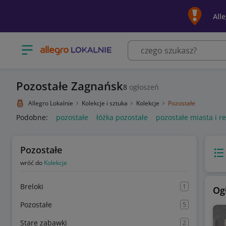
All
Otwórz menu z kategoriami
Pozostałe Zagnańsk
8
ogłoszeń
Allegro Lokalnie
Kolekcje i sztuka
Kolekcje
Pozostałe
Podobne:
pozostałe
łóżka pozostałe
pozostałe miasta i r
Pozostałe
Wido
wróć do
Kolekcje
Breloki
1
Og
Pozostałe
5
Stare zabawki
2