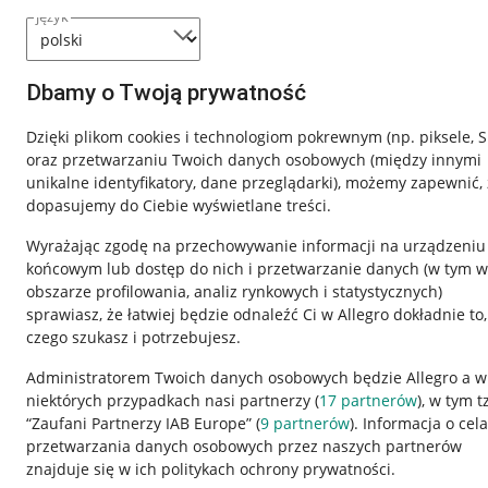
język
Dbamy o Twoją prywatność
Dzięki plikom cookies i technologiom pokrewnym
(np. piksele, 
oraz przetwarzaniu Twoich danych osobowych
(między innymi
unikalne identyfikatory, dane przeglądarki)
, możemy zapewnić, 
dopasujemy do Ciebie wyświetlane treści.
Wyrażając zgodę na przechowywanie informacji na urządzeniu
końcowym lub dostęp do nich i przetwarzanie danych (w tym w
obszarze profilowania, analiz rynkowych i statystycznych)
sprawiasz, że łatwiej będzie odnaleźć Ci w Allegro dokładnie to,
czego szukasz i potrzebujesz.
Przydatne informacje
Informacje p
Administratorem Twoich danych osobowych będzie Allegro a w
niektórych przypadkach nasi partnerzy (
17
partnerów
), w tym t
Jak to działa
Regulamin
“Zaufani Partnerzy IAB Europe” (
9
partnerów
). Informacja o cel
Napisz do nas
Polityka plików
przetwarzania danych osobowych przez naszych partnerów
znajduje się w ich politykach ochrony prywatności.
Allegro Gadane dla sprzedających
Ustawienia plik