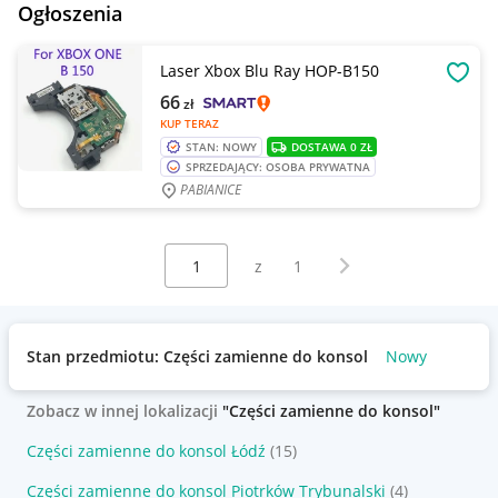
Ogłoszenia
Laser Xbox Blu Ray HOP-B150
OBSE
66
zł
KUP TERAZ
STAN: NOWY
DOSTAWA 0 ZŁ
SPRZEDAJĄCY: OSOBA PRYWATNA
PABIANICE
Wybierz stronę:
Następna strona
z
1
Stan przedmiotu: Części zamienne do konsol
Nowy
Zobacz w innej lokalizacji
"Części zamienne do konsol"
Części zamienne do konsol Łódź
(15)
Części zamienne do konsol Piotrków Trybunalski
(4)