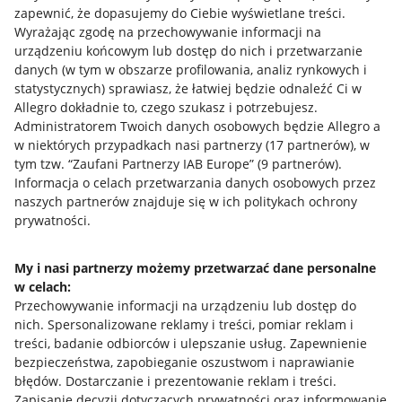
zapewnić, że dopasujemy do Ciebie wyświetlane treści.
Wyrażając zgodę na przechowywanie informacji na
urządzeniu końcowym lub dostęp do nich i przetwarzanie
danych (w tym w obszarze profilowania, analiz rynkowych i
statystycznych) sprawiasz, że łatwiej będzie odnaleźć Ci w
Allegro dokładnie to, czego szukasz i potrzebujesz.
Administratorem Twoich danych osobowych będzie Allegro a
w niektórych przypadkach nasi partnerzy (
17
partnerów
), w
Przydatne informacje
tym tzw. “Zaufani Partnerzy IAB Europe” (
9
partnerów
).
Informacja o celach przetwarzania danych osobowych przez
naszych partnerów znajduje się w ich politykach ochrony
Jak to działa
prywatności.
Napisz do nas
My i nasi partnerzy możemy przetwarzać dane personalne
Allegro Gadane dla sprzedających
w celach:
Allegro Gadane dla kupujących
Przechowywanie informacji na urządzeniu lub dostęp do
nich
.
Spersonalizowane reklamy i treści, pomiar reklam i
Mapa miejscowości
treści, badanie odbiorców i ulepszanie usług
.
Zapewnienie
bezpieczeństwa, zapobieganie oszustwom i naprawianie
Informacje prawne
błędów
.
Dostarczanie i prezentowanie reklam i treści
.
Zapisanie decyzji dotyczących prywatności oraz informowanie