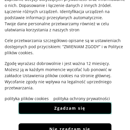
Regulamin
o nich
.
Dopasowanie i łączenie danych z innych źródeł
.
Łączenie różnych urządzeń
.
Identyfikacja urządzeń na
Polityka plików "cookies"
podstawie informacji przesyłanych automatycznie
.
Twoje dane personalne przetwarzamy również w celu
Ustawienia plików "cookies"
ułatwiania korzystania z naszych stron
Udostępnianie lokalizacji
Cele przetwarzania szczegółowo opisane są w ustawieniach
Informacje dla Aktu o Usługach Cyfrowych
dostępnych pod przyciskiem: “ZMIENIAM ZGODY” i w Polityce
plików cookies.
Pobierz aplikację
Zgodę wyrażasz dobrowolnie i jest ważna 12 miesięcy.
Możesz ją w każdym momencie wycofać lub ponowić w
zakładce
Ustawienia plików cookies
na stronie głównej.
Wycofanie zgody nie wpływa na legalność uprzedniego
przetwarzania.
polityka plików cookies
polityka ochrony prywatności
Zgadzam się
Nie zgadzam się