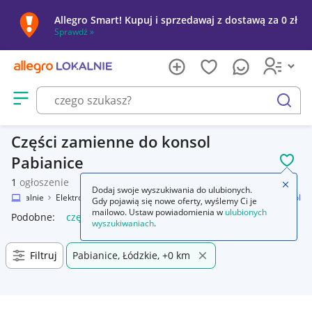
Allegro Smart! Kupuj i sprzedawaj z dostawą za 0 zł
Sprawdź »
Otwórz menu z kategoriami
szukaj
Części zamienne do konsol
Pabianice
POL
1
ogłoszenie
Zamkn
Dodaj swoje wyszukiwania do ulubionych.
gro Lokalnie
Elektronika
Konsole i automaty
Części zamienne do konsol
Gdy pojawią się nowe oferty, wyślemy Ci je
mailowo. Ustaw powiadomienia w
ulubionych
Podobne:
części zamienne do konsol
wyszukiwaniach
.
Filtruj
Pabianice, Łódzkie, +0 km