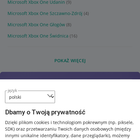
Microsoft Xbox One Udanin
(9)
Microsoft Xbox One Szczawno-Zdrój
(4)
Microsoft Xbox One Głogów
(8)
Microsoft Xbox One Świdnica
(16)
POKAŻ WIĘCEJ
język
Dbamy o Twoją prywatność
Dzięki plikom cookies i technologiom pokrewnym
(np. piksele,
SDK)
oraz przetwarzaniu Twoich danych osobowych
(między
innymi unikalne identyfikatory, dane przeglądarki)
, możemy