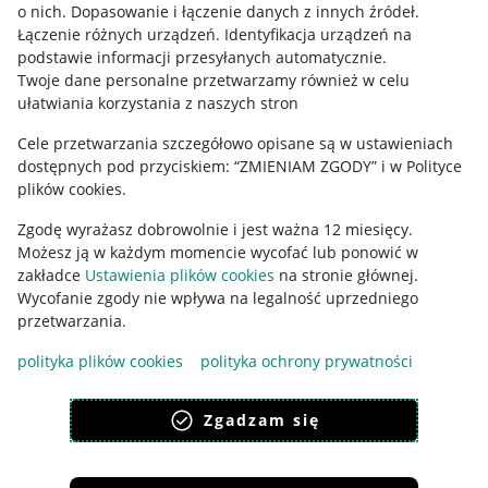
o nich
.
Dopasowanie i łączenie danych z innych źródeł
.
Regulamin
Łączenie różnych urządzeń
.
Identyfikacja urządzeń na
podstawie informacji przesyłanych automatycznie
.
Polityka plików "cookies"
Twoje dane personalne przetwarzamy również w celu
ułatwiania korzystania z naszych stron
Ustawienia plików "cookies"
Cele przetwarzania szczegółowo opisane są w ustawieniach
Udostępnianie lokalizacji
dostępnych pod przyciskiem: “ZMIENIAM ZGODY” i w Polityce
Informacje dla Aktu o Usługach Cyfrowych
plików cookies.
Zgodę wyrażasz dobrowolnie i jest ważna 12 miesięcy.
Pobierz aplikację
Możesz ją w każdym momencie wycofać lub ponowić w
zakładce
Ustawienia plików cookies
na stronie głównej.
Wycofanie zgody nie wpływa na legalność uprzedniego
przetwarzania.
polityka plików cookies
polityka ochrony prywatności
Zgadzam się