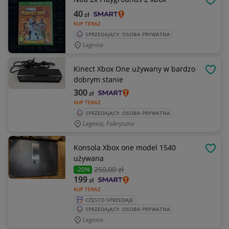
OBSE
40
zł
KUP TERAZ
SPRZEDAJĄCY: OSOBA PRYWATNA
Legnica
Kinect Xbox One używany w bardzo
OBSE
dobrym stanie
300
zł
KUP TERAZ
SPRZEDAJĄCY: OSOBA PRYWATNA
Legnica, Fabryczna
Konsola Xbox one model 1540
OBSE
używana
250
,00 zł
-20%
199
zł
KUP TERAZ
CZĘSTO SPRZEDAJE
SPRZEDAJĄCY: OSOBA PRYWATNA
Legnica