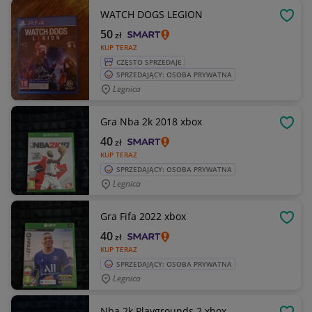
WATCH DOGS LEGION
OBSE
50
zł
KUP TERAZ
CZĘSTO SPRZEDAJE
SPRZEDAJĄCY: OSOBA PRYWATNA
Legnica
Gra Nba 2k 2018 xbox
OBSE
40
zł
KUP TERAZ
SPRZEDAJĄCY: OSOBA PRYWATNA
Legnica
Gra Fifa 2022 xbox
OBSE
40
zł
KUP TERAZ
SPRZEDAJĄCY: OSOBA PRYWATNA
Legnica
Nba 2k Playgrounds 2 xbox