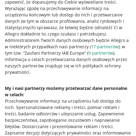
zapewnić, że dopasujemy do Ciebie wyświetlane treści.
Wyrażając zgodę na przechowywanie informacji na
urządzeniu końcowym lub dostęp do nich i przetwarzanie
danych (w tym w obszarze profilowania, analiz rynkowych i
statystycznych) sprawiasz, że łatwiej będzie odnaleźć Ci w
Allegro dokładnie to, czego szukasz i potrzebujesz.
Administratorem Twoich danych osobowych będzie Allegro a
w niektórych przypadkach nasi partnerzy (
17
partnerów
), w
tym tzw. “Zaufani Partnerzy IAB Europe” (
9
partnerów
).
Przydatne informacje
Informacja o celach przetwarzania danych osobowych przez
naszych partnerów znajduje się w ich politykach ochrony
prywatności.
Jak to działa
Napisz do nas
My i nasi partnerzy możemy przetwarzać dane personalne
w celach:
Allegro Gadane dla sprzedających
Przechowywanie informacji na urządzeniu lub dostęp do
Allegro Gadane dla kupujących
nich
.
Spersonalizowane reklamy i treści, pomiar reklam i
treści, badanie odbiorców i ulepszanie usług
.
Zapewnienie
Mapa miejscowości
bezpieczeństwa, zapobieganie oszustwom i naprawianie
błędów
.
Dostarczanie i prezentowanie reklam i treści
.
Informacje prawne
Zapisanie decyzji dotyczących prywatności oraz informowanie