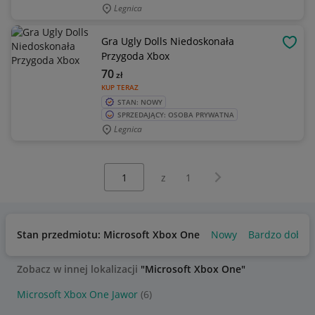
Legnica
Gra Ugly Dolls Niedoskonała
OBSE
Przygoda Xbox
70
zł
KUP TERAZ
STAN: NOWY
SPRZEDAJĄCY: OSOBA PRYWATNA
Legnica
Wybierz stronę:
Następna strona
z
1
Stan przedmiotu: Microsoft Xbox One
Nowy
Bardzo dobry
Zobacz w innej lokalizacji
"Microsoft Xbox One"
Microsoft Xbox One Jawor
(6)