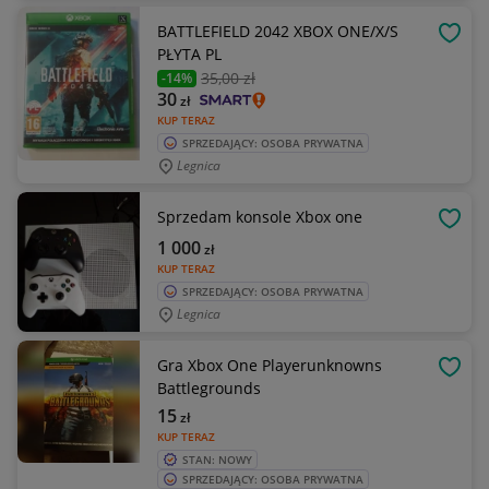
BATTLEFIELD 2042 XBOX ONE/X/S
OBSE
PŁYTA PL
35
,00 zł
-14%
30
zł
KUP TERAZ
SPRZEDAJĄCY: OSOBA PRYWATNA
Legnica
Sprzedam konsole Xbox one
OBSE
1 000
zł
KUP TERAZ
SPRZEDAJĄCY: OSOBA PRYWATNA
Legnica
Gra Xbox One Playerunknowns
OBSE
Battlegrounds
15
zł
KUP TERAZ
STAN: NOWY
SPRZEDAJĄCY: OSOBA PRYWATNA