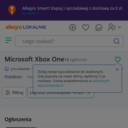
Allegro Smart! Kupuj i sprzedawaj z dostawą za 0 zł
Sprawdź »
Otwórz menu z kategoriami
szukaj
Microsoft Xbox One
10
ogłoszeń
POL
Allegro Lokalnie
Elektronika
Konsole i automaty
Microsoft Xbox One
Zamkn
Dodaj swoje wyszukiwania do ulubionych.
Gdy pojawią się nowe oferty, wyślemy Ci je
Podobne:
microsoft xbox one
mailowo. Ustaw powiadomienia w
ulubionych
wyszukiwaniach
.
Filtruj
Legnica, Dolnośląskie, +0 km
Ogłoszenia