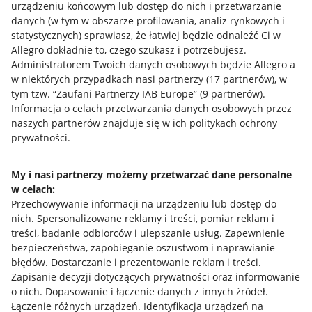
urządzeniu końcowym lub dostęp do nich i przetwarzanie
danych (w tym w obszarze profilowania, analiz rynkowych i
statystycznych) sprawiasz, że łatwiej będzie odnaleźć Ci w
Allegro dokładnie to, czego szukasz i potrzebujesz.
Administratorem Twoich danych osobowych będzie Allegro a
w niektórych przypadkach nasi partnerzy (
17
partnerów
), w
tym tzw. “Zaufani Partnerzy IAB Europe” (
9
partnerów
).
Przydatne informacje
Informacja o celach przetwarzania danych osobowych przez
naszych partnerów znajduje się w ich politykach ochrony
prywatności.
Jak to działa
Napisz do nas
My i nasi partnerzy możemy przetwarzać dane personalne
w celach:
Allegro Gadane dla sprzedających
Przechowywanie informacji na urządzeniu lub dostęp do
Allegro Gadane dla kupujących
nich
.
Spersonalizowane reklamy i treści, pomiar reklam i
treści, badanie odbiorców i ulepszanie usług
.
Zapewnienie
Mapa miejscowości
bezpieczeństwa, zapobieganie oszustwom i naprawianie
błędów
.
Dostarczanie i prezentowanie reklam i treści
.
Informacje prawne
Zapisanie decyzji dotyczących prywatności oraz informowanie
o nich
.
Dopasowanie i łączenie danych z innych źródeł
.
Regulamin
Łączenie różnych urządzeń
.
Identyfikacja urządzeń na