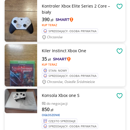
Kontroler Xbox Elite Series 2 Core –
OBSE
biały
390
zł
KUP TERAZ
SPRZEDAJĄCY: OSOBA PRYWATNA
Chrzanów
Kiler Instinct Xbox One
OBSE
35
zł
KUP TERAZ
STAN: NOWY
SPRZEDAJĄCY: OSOBA PRYWATNA
Chrzanów, Osiedle Śródmieście
Konsola Xbox one S
OBSE
do negocjacji
850
zł
OGŁOSZENIE
CZĘSTO SPRZEDAJE
SPRZEDAJĄCY: OSOBA PRYWATNA