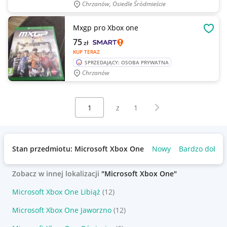
Chrzanów, Osiedle Śródmieście
Mxgp pro Xbox one
OBSE
75
zł
KUP TERAZ
SPRZEDAJĄCY: OSOBA PRYWATNA
Chrzanów
Wybierz stronę:
Następna strona
z
1
Stan przedmiotu: Microsoft Xbox One
Nowy
Bardzo dobry
Zobacz w innej lokalizacji
"Microsoft Xbox One"
Microsoft Xbox One Libiąż
(12)
Microsoft Xbox One Jaworzno
(12)