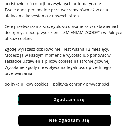
podstawie informacji przesyłanych automatycznie
.
Polityka plików "cookies"
Twoje dane personalne przetwarzamy również w celu
ułatwiania korzystania z naszych stron
Ustawienia plików "cookies"
Cele przetwarzania szczegółowo opisane są w ustawieniach
Udostępnianie lokalizacji
dostępnych pod przyciskiem: “ZMIENIAM ZGODY” i w Polityce
Informacje dla Aktu o Usługach Cyfrowych
plików cookies.
Zgodę wyrażasz dobrowolnie i jest ważna 12 miesięcy.
Pobierz aplikację
Możesz ją w każdym momencie wycofać lub ponowić w
zakładce
Ustawienia plików cookies
na stronie głównej.
Wycofanie zgody nie wpływa na legalność uprzedniego
przetwarzania.
polityka plików cookies
polityka ochrony prywatności
Zgadzam się
Nie zgadzam się
Korzystanie z serwisu oznacza akceptację
regulaminu
.