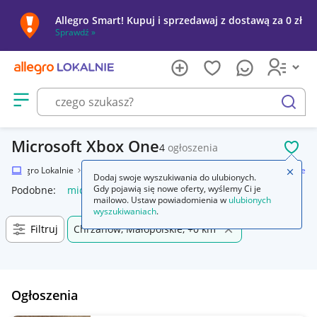
Allegro Smart! Kupuj i sprzedawaj z dostawą za 0 zł
Sprawdź »
Otwórz menu z kategoriami
szukaj
Microsoft Xbox One
4
ogłoszenia
POL
Allegro Lokalnie
Elektronika
Konsole i automaty
Microsoft Xbox One
Zamkn
Dodaj swoje wyszukiwania do ulubionych.
Gdy pojawią się nowe oferty, wyślemy Ci je
Podobne:
microsoft xbox one
mailowo. Ustaw powiadomienia w
ulubionych
wyszukiwaniach
.
Filtruj
Chrzanów, Małopolskie, +0 km
Ogłoszenia