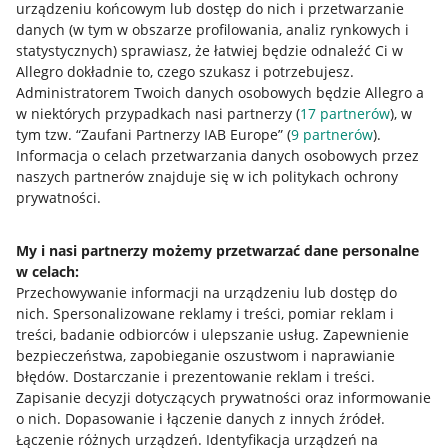
urządzeniu końcowym lub dostęp do nich i przetwarzanie
danych (w tym w obszarze profilowania, analiz rynkowych i
statystycznych) sprawiasz, że łatwiej będzie odnaleźć Ci w
Allegro dokładnie to, czego szukasz i potrzebujesz.
Przydatne informacje
Administratorem Twoich danych osobowych będzie Allegro a
w niektórych przypadkach nasi partnerzy (
17
partnerów
), w
Jak to działa
tym tzw. “Zaufani Partnerzy IAB Europe” (
9
partnerów
).
Informacja o celach przetwarzania danych osobowych przez
Napisz do nas
naszych partnerów znajduje się w ich politykach ochrony
prywatności.
Allegro Gadane dla sprzedających
Allegro Gadane dla kupujących
My i nasi partnerzy możemy przetwarzać dane personalne
Mapa miejscowości
w celach:
Przechowywanie informacji na urządzeniu lub dostęp do
nich
.
Spersonalizowane reklamy i treści, pomiar reklam i
Informacje prawne
treści, badanie odbiorców i ulepszanie usług
.
Zapewnienie
bezpieczeństwa, zapobieganie oszustwom i naprawianie
Regulamin
błędów
.
Dostarczanie i prezentowanie reklam i treści
.
Polityka plików "cookies"
Zapisanie decyzji dotyczących prywatności oraz informowanie
o nich
.
Dopasowanie i łączenie danych z innych źródeł
.
Ustawienia plików "cookies"
Łączenie różnych urządzeń
.
Identyfikacja urządzeń na