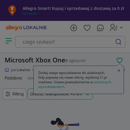
Allegro Smart! Kupuj i sprzedawaj z dostawą za 0 zł
Sprawdź »
Otwórz menu z kategoriami
szukaj
Microsoft Xbox One
0
ogłoszeń
POL
Allegro Lokalnie
Elektronika
Konsole i automaty
Microsoft Xbox One
Zamkn
Dodaj swoje wyszukiwania do ulubionych.
Gdy pojawią się nowe oferty, wyślemy Ci je
Podobne:
microsoft xbox one
mailowo. Ustaw powiadomienia w
ulubionych
wyszukiwaniach
.
Filtruj
Olkusz, Małopolskie, +0 km