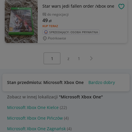
Star wars jedi fallen order /xbox one
OBSE
do negocjacji
49
zł
KUP TERAZ
SPRZEDAJĄCY: OSOBA PRYWATNA
Piotrkowice
Wybierz stronę:
Następna strona
z
1
Stan przedmiotu: Microsoft Xbox One
Bardzo dobry
Zobacz w innej lokalizacji
"Microsoft Xbox One"
Microsoft Xbox One Kielce
(22)
Microsoft Xbox One Pińczów
(4)
Microsoft Xbox One Zagnańsk
(4)