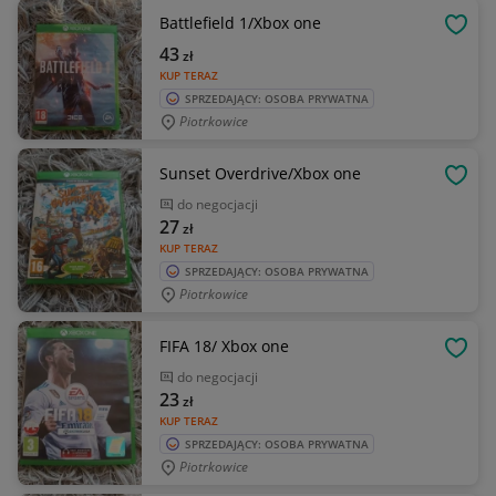
Battlefield 1/Xbox one
OBSE
43
zł
KUP TERAZ
SPRZEDAJĄCY: OSOBA PRYWATNA
Piotrkowice
Sunset Overdrive/Xbox one
OBSE
do negocjacji
27
zł
KUP TERAZ
SPRZEDAJĄCY: OSOBA PRYWATNA
Piotrkowice
FIFA 18/ Xbox one
OBSE
do negocjacji
23
zł
KUP TERAZ
SPRZEDAJĄCY: OSOBA PRYWATNA
Piotrkowice