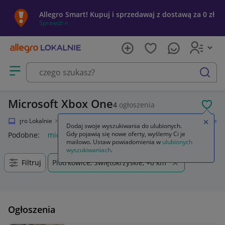
Allegro Smart! Kupuj i sprzedawaj z dostawą za 0 zł
Sprawdź »
Otwórz menu z kategoriami
szukaj
Microsoft Xbox One
4
ogłoszenia
POL
Allegro Lokalnie
Elektronika
Konsole i automaty
Microsoft Xbox One
Zamkn
Dodaj swoje wyszukiwania do ulubionych.
Gdy pojawią się nowe oferty, wyślemy Ci je
Podobne:
microsoft xbox one
mailowo. Ustaw powiadomienia w
ulubionych
wyszukiwaniach
.
Filtruj
Piotrkowice, Świętokrzyskie, +0 km
Ogłoszenia