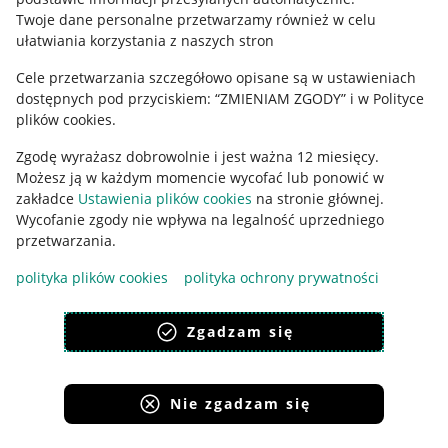
Polityka plików "cookies"
Twoje dane personalne przetwarzamy również w celu
ułatwiania korzystania z naszych stron
Ustawienia plików "cookies"
Cele przetwarzania szczegółowo opisane są w ustawieniach
Udostępnianie lokalizacji
dostępnych pod przyciskiem: “ZMIENIAM ZGODY” i w Polityce
Informacje dla Aktu o Usługach Cyfrowych
plików cookies.
Zgodę wyrażasz dobrowolnie i jest ważna 12 miesięcy.
Pobierz aplikację
Możesz ją w każdym momencie wycofać lub ponowić w
zakładce
Ustawienia plików cookies
na stronie głównej.
Wycofanie zgody nie wpływa na legalność uprzedniego
przetwarzania.
polityka plików cookies
polityka ochrony prywatności
Zgadzam się
Nie zgadzam się
Korzystanie z serwisu oznacza akceptację
regulaminu
.