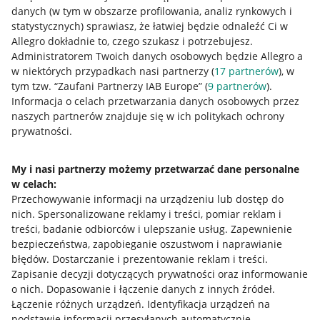
danych (w tym w obszarze profilowania, analiz rynkowych i
statystycznych) sprawiasz, że łatwiej będzie odnaleźć Ci w
Allegro dokładnie to, czego szukasz i potrzebujesz.
Administratorem Twoich danych osobowych będzie Allegro a
w niektórych przypadkach nasi partnerzy (
17
partnerów
), w
tym tzw. “Zaufani Partnerzy IAB Europe” (
9
partnerów
).
Przydatne informacje
Informacja o celach przetwarzania danych osobowych przez
naszych partnerów znajduje się w ich politykach ochrony
prywatności.
Jak to działa
Napisz do nas
My i nasi partnerzy możemy przetwarzać dane personalne
w celach:
Allegro Gadane dla sprzedających
Przechowywanie informacji na urządzeniu lub dostęp do
Allegro Gadane dla kupujących
nich
.
Spersonalizowane reklamy i treści, pomiar reklam i
treści, badanie odbiorców i ulepszanie usług
.
Zapewnienie
Mapa miejscowości
bezpieczeństwa, zapobieganie oszustwom i naprawianie
błędów
.
Dostarczanie i prezentowanie reklam i treści
.
Informacje prawne
Zapisanie decyzji dotyczących prywatności oraz informowanie
o nich
.
Dopasowanie i łączenie danych z innych źródeł
.
Regulamin
Łączenie różnych urządzeń
.
Identyfikacja urządzeń na
podstawie informacji przesyłanych automatycznie
.