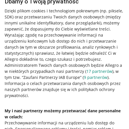
Dbamy o Twoją prywatność
Dzięki plikom cookies i technologiom pokrewnym
(np. piksele,
SDK)
oraz przetwarzaniu Twoich danych osobowych
(między
innymi unikalne identyfikatory, dane przeglądarki)
, możemy
zapewnić, że dopasujemy do Ciebie wyświetlane treści.
Wyrażając zgodę na przechowywanie informacji na
urządzeniu końcowym lub dostęp do nich i przetwarzanie
danych (w tym w obszarze profilowania, analiz rynkowych i
statystycznych) sprawiasz, że łatwiej będzie odnaleźć Ci w
Allegro dokładnie to, czego szukasz i potrzebujesz.
Administratorem Twoich danych osobowych będzie Allegro a
w niektórych przypadkach nasi partnerzy (
17
partnerów
), w
tym tzw. “Zaufani Partnerzy IAB Europe” (
9
partnerów
).
Przydatne informacje
Informacja o celach przetwarzania danych osobowych przez
naszych partnerów znajduje się w ich politykach ochrony
prywatności.
Jak to działa
Napisz do nas
My i nasi partnerzy możemy przetwarzać dane personalne
w celach:
Allegro Gadane dla sprzedających
Przechowywanie informacji na urządzeniu lub dostęp do
Allegro Gadane dla kupujących
nich
.
Spersonalizowane reklamy i treści, pomiar reklam i