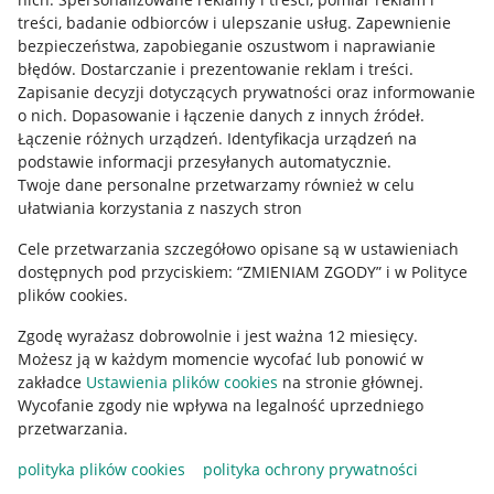
treści, badanie odbiorców i ulepszanie usług
.
Zapewnienie
Mapa miejscowości
bezpieczeństwa, zapobieganie oszustwom i naprawianie
błędów
.
Dostarczanie i prezentowanie reklam i treści
.
Informacje prawne
Zapisanie decyzji dotyczących prywatności oraz informowanie
o nich
.
Dopasowanie i łączenie danych z innych źródeł
.
Regulamin
Łączenie różnych urządzeń
.
Identyfikacja urządzeń na
podstawie informacji przesyłanych automatycznie
.
Polityka plików "cookies"
Twoje dane personalne przetwarzamy również w celu
ułatwiania korzystania z naszych stron
Ustawienia plików "cookies"
Cele przetwarzania szczegółowo opisane są w ustawieniach
Udostępnianie lokalizacji
dostępnych pod przyciskiem: “ZMIENIAM ZGODY” i w Polityce
Informacje dla Aktu o Usługach Cyfrowych
plików cookies.
Zgodę wyrażasz dobrowolnie i jest ważna 12 miesięcy.
Pobierz aplikację
Możesz ją w każdym momencie wycofać lub ponowić w
zakładce
Ustawienia plików cookies
na stronie głównej.
Wycofanie zgody nie wpływa na legalność uprzedniego
przetwarzania.
polityka plików cookies
polityka ochrony prywatności