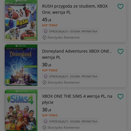
RUSH przygoda ze studiem, XBOX
OBSE
One, wersja PL
45
zł
KUP TERAZ
SPRZEDAJĄCY: OSOBA PRYWATNA
Skarżysko Kamienna
Disneyland Adventures XBOX ONE ,
OBSE
wersja PL
30
zł
KUP TERAZ
SPRZEDAJĄCY: OSOBA PRYWATNA
Skarżysko Kamienna
XBOX ONE THE SIMS 4 wersja PL, na
OBSE
płycie
30
zł
KUP TERAZ
SPRZEDAJĄCY: OSOBA PRYWATNA
Skarżysko Kamienna