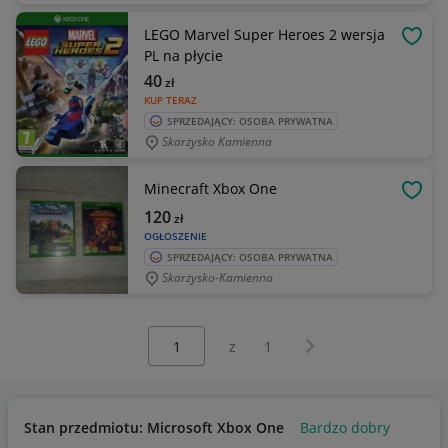
LEGO Marvel Super Heroes 2 wersja
OBSE
PL na płycie
40
zł
KUP TERAZ
SPRZEDAJĄCY: OSOBA PRYWATNA
Skarżysko Kamienna
Minecraft Xbox One
OBSE
120
zł
OGŁOSZENIE
SPRZEDAJĄCY: OSOBA PRYWATNA
Skarżysko-Kamienna
Wybierz stronę:
Następna strona
z
1
Stan przedmiotu: Microsoft Xbox One
Bardzo dobry