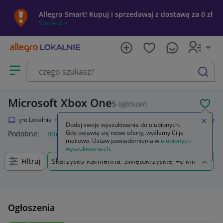
Allegro Smart! Kupuj i sprzedawaj z dostawą za 0 zł
Sprawdź »
Otwórz menu z kategoriami
szukaj
Microsoft Xbox One
5
ogłoszeń
POL
Allegro Lokalnie
Elektronika
Konsole i automaty
Microsoft Xbox One
Zamkn
Dodaj swoje wyszukiwania do ulubionych.
Gdy pojawią się nowe oferty, wyślemy Ci je
Podobne:
microsoft xbox one
mailowo. Ustaw powiadomienia w
ulubionych
wyszukiwaniach
.
Filtruj
Skarżysko-Kamienna, Świętokrzyskie, +0 km
Ogłoszenia