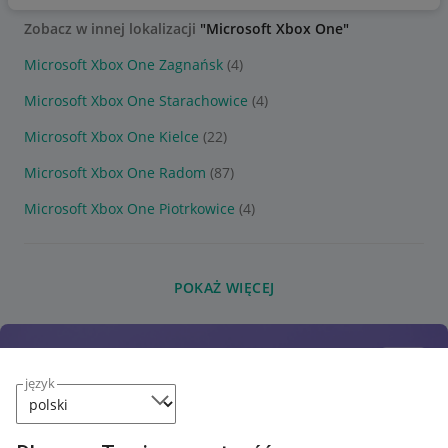
Zobacz w innej lokalizacji
"Microsoft Xbox One"
Microsoft Xbox One Zagnańsk
(4)
Microsoft Xbox One Starachowice
(4)
Microsoft Xbox One Kielce
(22)
Microsoft Xbox One Radom
(87)
Microsoft Xbox One Piotrkowice
(4)
POKAŻ WIĘCEJ
język