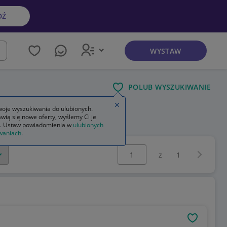
DŹ
WYSTAW
kaj
POLUB WYSZUKIWANIE
Zamknij wskazówkę
oje wyszukiwania do ulubionych.
wią się nowe oferty, wyślemy Ci je
. Ustaw powiadomienia w
ulubionych
waniach
.
Wybierz stronę:
Następna 
z
1
OBSERWU