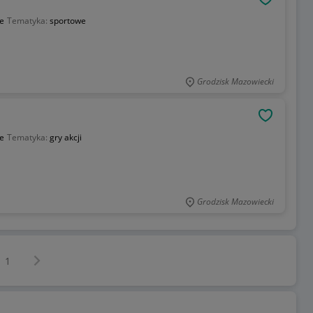
OBSERWU
e
Tematyka:
sportowe
Grodzisk Mazowiecki
OBSERWU
e
Tematyka:
gry akcji
Grodzisk Mazowiecki
Następna strona
z
1