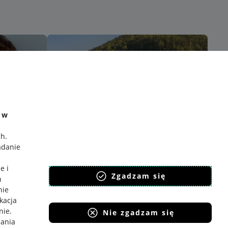
e w
ch
.
adanie
e i
Zgadzam się
h
nie
ikacja
nie
.
Nie zgadzam się
iania