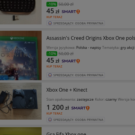
50
,00 zł
-10%
45
zł
KUP TERAZ
SPRZEDAJĄCY: OSOBA PRYWATNA
Assassin's Creed Origins Xbox One pols
Wersja językowa:
Polska - napisy
Tematyka:
gry akcji
50
,00 zł
-10%
45
zł
KUP TERAZ
SPRZEDAJĄCY: OSOBA PRYWATNA
Xbox One + Kinect
Stan opakowania:
zastępcze
Kolor:
czarny
Wersja ko
1 200
zł
KUP TERAZ
SPRZEDAJĄCY: OSOBA PRYWATNA
Gra Fifa Xbox one