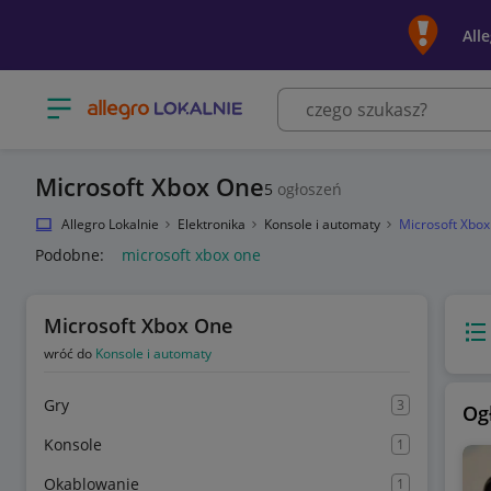
All
Otwórz menu z kategoriami
Microsoft Xbox One
5
ogłoszeń
Allegro Lokalnie
Elektronika
Konsole i automaty
Microsoft Xbo
Podobne:
microsoft xbox one
Microsoft Xbox One
Wido
wróć do
Konsole i automaty
Gry
3
Og
Konsole
1
Okablowanie
1