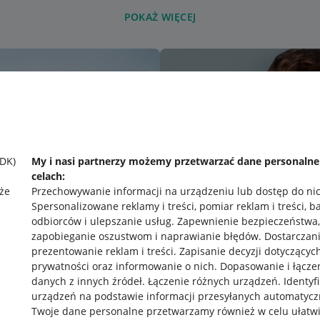
POKAŻ WIĘCEJ
SDK)
My i nasi partnerzy możemy przetwarzać dane personaln
celach:
że
Przechowywanie informacji na urządzeniu lub dostęp do ni
Spersonalizowane reklamy i treści, pomiar reklam i treści, b
odbiorców i ulepszanie usług
.
Zapewnienie bezpieczeństwa,
zapobieganie oszustwom i naprawianie błędów
.
Dostarczani
prezentowanie reklam i treści
.
Zapisanie decyzji dotyczącyc
prywatności oraz informowanie o nich
.
Dopasowanie i łącze
danych z innych źródeł
.
Łączenie różnych urządzeń
.
Identyf
urządzeń na podstawie informacji przesyłanych automatycz
rawne
Pobierz aplikację
Twoje dane personalne przetwarzamy również w celu ułatw