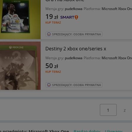
Wersja gry:
pudełkowa
Platforma:
Microsoft Xbox On
19
zł
KUP TERAZ
SPRZEDAJĄCY: OSOBA PRYWATNA
Destiny 2 xbox one/series x
Wersja gry:
pudełkowa
Platforma:
Microsoft Xbox On
50
zł
KUP TERAZ
SPRZEDAJĄCY: OSOBA PRYWATNA
Wybierz stronę:
n przedmiotu: Microsoft Xbox One
Bardzo dobry
Używany