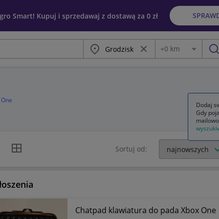
SPRAW
egro Smart! Kupuj i sprzedawaj z dostawą za 0 zł
Miasto
Wyczyść frazę
+
0
km
Odległość
szu
x One
Dodaj sw
Gdy poja
mailowo
wyszuki
k listy
Widok siatki
Sortuj od:
łoszenia
Chatpad klawiatura do pada Xbox One