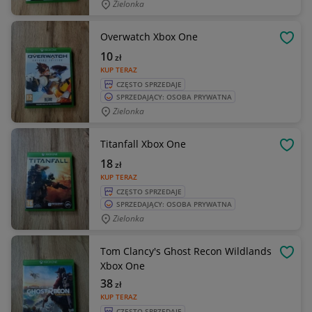
Zielonka
Overwatch Xbox One
OBSE
10
zł
KUP TERAZ
CZĘSTO SPRZEDAJE
SPRZEDAJĄCY: OSOBA PRYWATNA
Zielonka
Titanfall Xbox One
OBSE
18
zł
KUP TERAZ
CZĘSTO SPRZEDAJE
SPRZEDAJĄCY: OSOBA PRYWATNA
Zielonka
Tom Clancy's Ghost Recon Wildlands
OBSE
Xbox One
38
zł
KUP TERAZ
CZĘSTO SPRZEDAJE