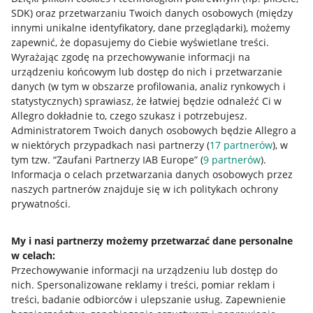
SDK)
oraz przetwarzaniu Twoich danych osobowych
(między
innymi unikalne identyfikatory, dane przeglądarki)
, możemy
zapewnić, że dopasujemy do Ciebie wyświetlane treści.
Wyrażając zgodę na przechowywanie informacji na
urządzeniu końcowym lub dostęp do nich i przetwarzanie
danych (w tym w obszarze profilowania, analiz rynkowych i
statystycznych) sprawiasz, że łatwiej będzie odnaleźć Ci w
Allegro dokładnie to, czego szukasz i potrzebujesz.
Administratorem Twoich danych osobowych będzie Allegro a
w niektórych przypadkach nasi partnerzy (
17
partnerów
), w
tym tzw. “Zaufani Partnerzy IAB Europe” (
9
partnerów
).
Przydatne informacje
Informacja o celach przetwarzania danych osobowych przez
naszych partnerów znajduje się w ich politykach ochrony
prywatności.
Jak to działa
Napisz do nas
My i nasi partnerzy możemy przetwarzać dane personalne
w celach:
Allegro Gadane dla sprzedających
Przechowywanie informacji na urządzeniu lub dostęp do
Allegro Gadane dla kupujących
nich
.
Spersonalizowane reklamy i treści, pomiar reklam i
treści, badanie odbiorców i ulepszanie usług
.
Zapewnienie
Mapa miejscowości