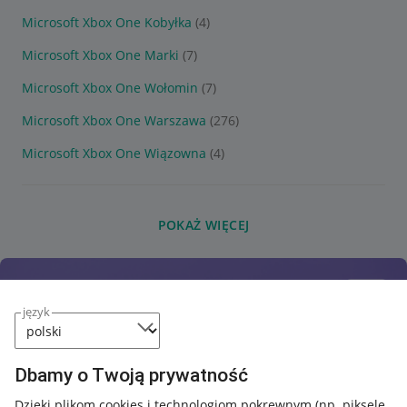
Microsoft Xbox One Kobyłka
(4)
Microsoft Xbox One Marki
(7)
Microsoft Xbox One Wołomin
(7)
Microsoft Xbox One Warszawa
(276)
Microsoft Xbox One Wiązowna
(4)
POKAŻ WIĘCEJ
język
Dbamy o Twoją prywatność
Dzięki plikom cookies i technologiom pokrewnym
(np. piksele,