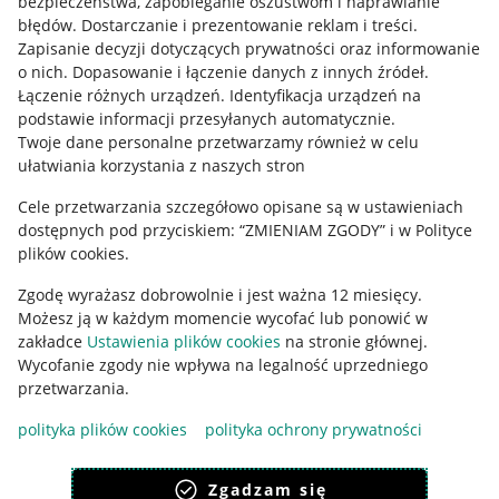
bezpieczeństwa, zapobieganie oszustwom i naprawianie
błędów
.
Dostarczanie i prezentowanie reklam i treści
.
Informacje prawne
Zapisanie decyzji dotyczących prywatności oraz informowanie
o nich
.
Dopasowanie i łączenie danych z innych źródeł
.
Regulamin
Łączenie różnych urządzeń
.
Identyfikacja urządzeń na
podstawie informacji przesyłanych automatycznie
.
Polityka plików "cookies"
Twoje dane personalne przetwarzamy również w celu
ułatwiania korzystania z naszych stron
Ustawienia plików "cookies"
Cele przetwarzania szczegółowo opisane są w ustawieniach
Udostępnianie lokalizacji
dostępnych pod przyciskiem: “ZMIENIAM ZGODY” i w Polityce
Informacje dla Aktu o Usługach Cyfrowych
plików cookies.
Zgodę wyrażasz dobrowolnie i jest ważna 12 miesięcy.
Pobierz aplikację
Możesz ją w każdym momencie wycofać lub ponowić w
zakładce
Ustawienia plików cookies
na stronie głównej.
Wycofanie zgody nie wpływa na legalność uprzedniego
przetwarzania.
polityka plików cookies
polityka ochrony prywatności
Zgadzam się