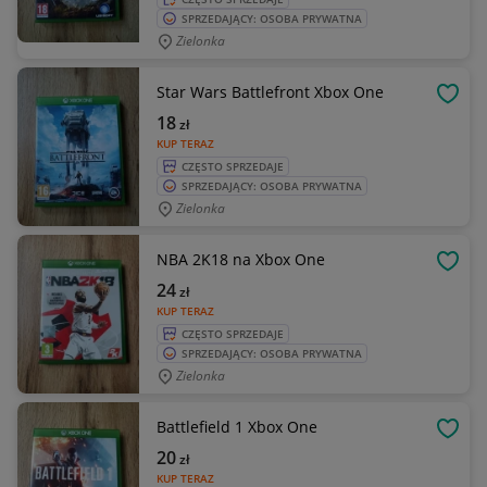
SPRZEDAJĄCY: OSOBA PRYWATNA
Zielonka
Star Wars Battlefront Xbox One
OBSE
18
zł
KUP TERAZ
CZĘSTO SPRZEDAJE
SPRZEDAJĄCY: OSOBA PRYWATNA
Zielonka
NBA 2K18 na Xbox One
OBSE
24
zł
KUP TERAZ
CZĘSTO SPRZEDAJE
SPRZEDAJĄCY: OSOBA PRYWATNA
Zielonka
Battlefield 1 Xbox One
OBSE
20
zł
KUP TERAZ