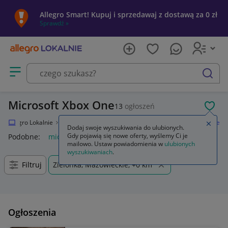
Allegro Smart! Kupuj i sprzedawaj z dostawą za 0 zł
Sprawdź »
Otwórz menu z kategoriami
szukaj
Microsoft Xbox One
13
ogłoszeń
POL
Allegro Lokalnie
Elektronika
Konsole i automaty
Microsoft Xbox One
Zamkn
Dodaj swoje wyszukiwania do ulubionych.
Gdy pojawią się nowe oferty, wyślemy Ci je
Podobne:
microsoft xbox one
mailowo. Ustaw powiadomienia w
ulubionych
wyszukiwaniach
.
Filtruj
Zielonka, Mazowieckie, +0 km
Ogłoszenia