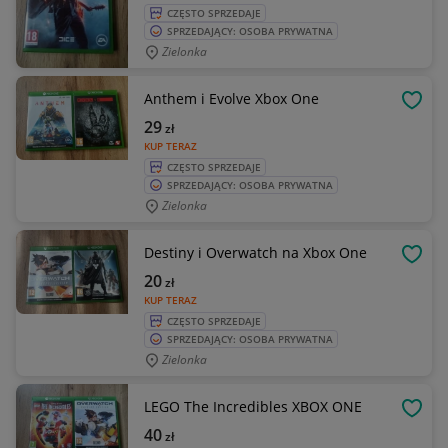
CZĘSTO SPRZEDAJE
SPRZEDAJĄCY: OSOBA PRYWATNA
Zielonka
Anthem i Evolve Xbox One
OBSE
29
zł
KUP TERAZ
CZĘSTO SPRZEDAJE
SPRZEDAJĄCY: OSOBA PRYWATNA
Zielonka
Destiny i Overwatch na Xbox One
OBSE
20
zł
KUP TERAZ
CZĘSTO SPRZEDAJE
SPRZEDAJĄCY: OSOBA PRYWATNA
Zielonka
LEGO The Incredibles XBOX ONE
OBSE
40
zł