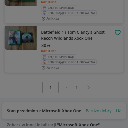
KUP TERAZ
CZĘSTO SPRZEDAJE
SPRZEDAJĄCY: OSOBA PRYWATNA
Zielonka
Battlefield 1 i Tom Clancy's Ghost
OBSE
Recon Wildlands Xbox One
30
zł
KUP TERAZ
CZĘSTO SPRZEDAJE
SPRZEDAJĄCY: OSOBA PRYWATNA
Zielonka
Wybierz stronę:
Następna strona
z
1
Stan przedmiotu: Microsoft Xbox One
Bardzo dobry
Używ
Zobacz w innej lokalizacji
"Microsoft Xbox One"