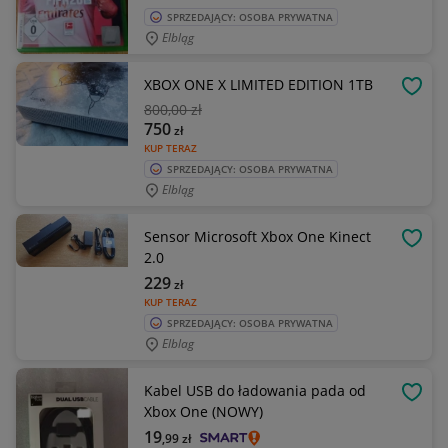
SPRZEDAJĄCY: OSOBA PRYWATNA
Elbląg
XBOX ONE X LIMITED EDITION 1TB
OBSE
800
,00 zł
750
zł
KUP TERAZ
SPRZEDAJĄCY: OSOBA PRYWATNA
Elbląg
Sensor Microsoft Xbox One Kinect
OBSE
2.0
229
zł
KUP TERAZ
SPRZEDAJĄCY: OSOBA PRYWATNA
Elblag
Kabel USB do ładowania pada od
OBSE
Xbox One (NOWY)
19
,99
zł