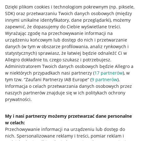
Dzięki plikom cookies i technologiom pokrewnym
(np. piksele,
SDK)
oraz przetwarzaniu Twoich danych osobowych
(między
innymi unikalne identyfikatory, dane przeglądarki)
, możemy
zapewnić, że dopasujemy do Ciebie wyświetlane treści.
Wyrażając zgodę na przechowywanie informacji na
urządzeniu końcowym lub dostęp do nich i przetwarzanie
danych (w tym w obszarze profilowania, analiz rynkowych i
statystycznych) sprawiasz, że łatwiej będzie odnaleźć Ci w
Allegro dokładnie to, czego szukasz i potrzebujesz.
Administratorem Twoich danych osobowych będzie Allegro a
w niektórych przypadkach nasi partnerzy (
17
partnerów
), w
tym tzw. “Zaufani Partnerzy IAB Europe” (
9
partnerów
).
Przydatne informacje
Informacja o celach przetwarzania danych osobowych przez
naszych partnerów znajduje się w ich politykach ochrony
prywatności.
Jak to działa
Napisz do nas
My i nasi partnerzy możemy przetwarzać dane personalne
w celach:
Allegro Gadane dla sprzedających
Przechowywanie informacji na urządzeniu lub dostęp do
Allegro Gadane dla kupujących
nich
.
Spersonalizowane reklamy i treści, pomiar reklam i