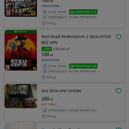
100
zł
OGŁOSZENIE
STAN: NOWY
DOSTAWA 0 ZŁ
SPRZEDAJĄCY: OSOBA PRYWATNA
Elbląg
Red Dead Redemption 2 Xbox (KOD)
OBSE
BEZ VPN
130
,00 zł
-23%
100
zł
OGŁOSZENIE
STAN: NOWY
DOSTAWA 0 ZŁ
SPRZEDAJĄCY: OSOBA PRYWATNA
Elbląg
Gry Xbox one zestaw
OBSE
290
zł
KUP TERAZ
SPRZEDAJĄCY: OSOBA PRYWATNA
Elblag