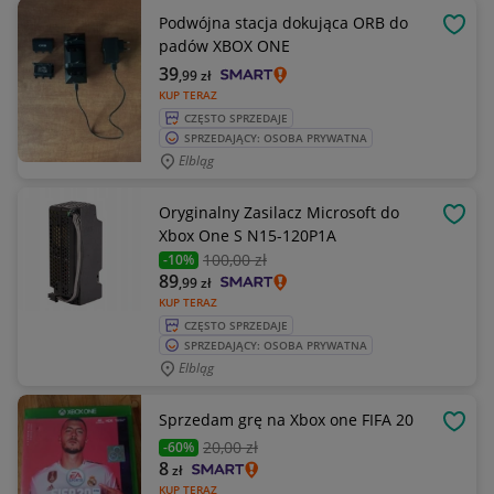
Podwójna stacja dokująca ORB do
OBSE
padów XBOX ONE
39
,99
zł
KUP TERAZ
CZĘSTO SPRZEDAJE
SPRZEDAJĄCY: OSOBA PRYWATNA
Elbląg
Oryginalny Zasilacz Microsoft do
OBSE
Xbox One S N15-120P1A
100
,00 zł
-10%
89
,99
zł
KUP TERAZ
CZĘSTO SPRZEDAJE
SPRZEDAJĄCY: OSOBA PRYWATNA
Elbląg
Sprzedam grę na Xbox one FIFA 20
OBSE
20
,00 zł
-60%
8
zł
KUP TERAZ