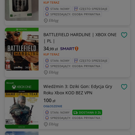
KUP TERAZ
STAN: NOWY
CZĘSTO SPRZEDAJE
SPRZEDAJĄCY: OSOBA PRYWATNA
Elbląg
BATTLEFIELD HARDLINE | XBOX ONE
OBSE
| PL |
34
,99
zł
KUP TERAZ
STAN: NOWY
CZĘSTO SPRZEDAJE
SPRZEDAJĄCY: OSOBA PRYWATNA
Elbląg
Wiedźmin 3: Dziki Gon: Edycja Gry
OBSE
Roku Xbox KOD BEZ VPN
100
zł
OGŁOSZENIE
STAN: NOWY
DOSTAWA 0 ZŁ
SPRZEDAJĄCY: OSOBA PRYWATNA
Elbląg