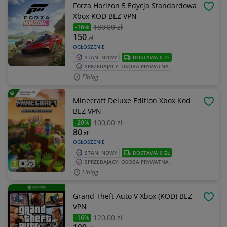
Forza Horizon 5 Edycja Standardowa
OBSE
Xbox KOD BEZ VPN
180
,00 zł
-16%
150
zł
OGŁOSZENIE
STAN: NOWY
DOSTAWA 0 ZŁ
SPRZEDAJĄCY: OSOBA PRYWATNA
Elbląg
Minecraft Deluxe Edition Xbox Kod
OBSE
BEZ VPN
100
,00 zł
-20%
80
zł
OGŁOSZENIE
STAN: NOWY
DOSTAWA 0 ZŁ
SPRZEDAJĄCY: OSOBA PRYWATNA
Elbląg
Grand Theft Auto V Xbox (KOD) BEZ
OBSE
VPN
120
,00 zł
-16%