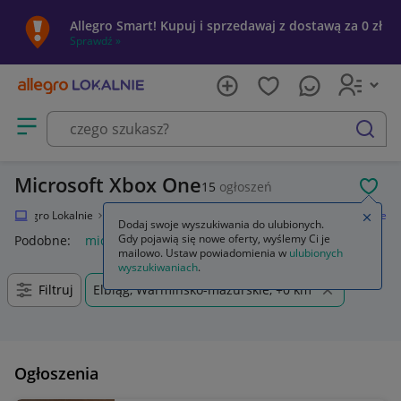
Allegro Smart! Kupuj i sprzedawaj z dostawą za 0 zł
Sprawdź »
Otwórz menu z kategoriami
szukaj
Microsoft Xbox One
15
ogłoszeń
POL
Allegro Lokalnie
Elektronika
Konsole i automaty
Microsoft Xbox One
Zamkn
Dodaj swoje wyszukiwania do ulubionych.
Gdy pojawią się nowe oferty, wyślemy Ci je
Podobne:
microsoft xbox one
mailowo. Ustaw powiadomienia w
ulubionych
wyszukiwaniach
.
Filtruj
Elbląg, Warmińsko-mazurskie, +0 km
Ogłoszenia