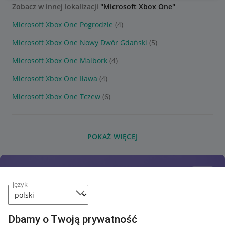
Zobacz w innej lokalizacji
"Microsoft Xbox One"
Microsoft Xbox One Pogrodzie
(4)
Microsoft Xbox One Nowy Dwór Gdański
(5)
Microsoft Xbox One Malbork
(4)
Microsoft Xbox One Iława
(4)
Microsoft Xbox One Tczew
(6)
POKAŻ WIĘCEJ
język
Dbamy o Twoją prywatność