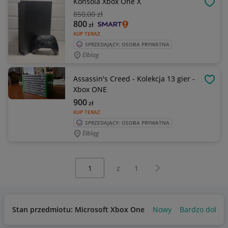
Konsola Xbox One X
OBSE
850
,00 zł
800
zł
KUP TERAZ
SPRZEDAJĄCY: OSOBA PRYWATNA
Elblag
Assassin's Creed - Kolekcja 13 gier -
OBSE
Xbox ONE
900
zł
KUP TERAZ
SPRZEDAJĄCY: OSOBA PRYWATNA
Elbląg
Wybierz stronę:
Następna strona
z
1
Stan przedmiotu: Microsoft Xbox One
Nowy
Bardzo dobry