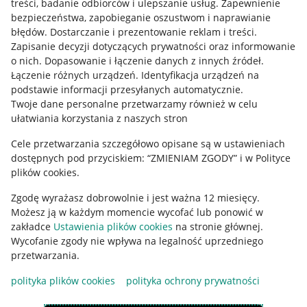
treści, badanie odbiorców i ulepszanie usług
.
Zapewnienie
Mapa miejscowości
bezpieczeństwa, zapobieganie oszustwom i naprawianie
błędów
.
Dostarczanie i prezentowanie reklam i treści
.
Informacje prawne
Zapisanie decyzji dotyczących prywatności oraz informowanie
o nich
.
Dopasowanie i łączenie danych z innych źródeł
.
Regulamin
Łączenie różnych urządzeń
.
Identyfikacja urządzeń na
podstawie informacji przesyłanych automatycznie
.
Polityka plików "cookies"
Twoje dane personalne przetwarzamy również w celu
ułatwiania korzystania z naszych stron
Ustawienia plików "cookies"
Cele przetwarzania szczegółowo opisane są w ustawieniach
Udostępnianie lokalizacji
dostępnych pod przyciskiem: “ZMIENIAM ZGODY” i w Polityce
Informacje dla Aktu o Usługach Cyfrowych
plików cookies.
Zgodę wyrażasz dobrowolnie i jest ważna 12 miesięcy.
Pobierz aplikację
Możesz ją w każdym momencie wycofać lub ponowić w
zakładce
Ustawienia plików cookies
na stronie głównej.
Wycofanie zgody nie wpływa na legalność uprzedniego
przetwarzania.
polityka plików cookies
polityka ochrony prywatności