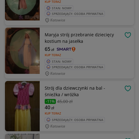
KUP TERAZ
STAN: NOWY
SPRZEDAJĄCY: OSOBA PRYWATNA
Katowice
Maryja strój przebranie dziecięcy
OBSE
kostium na jasełka
65
zł
KUP TERAZ
STAN: NOWY
SPRZEDAJĄCY: OSOBA PRYWATNA
Katowice
Strój dla dziewczynki na bal -
OBSE
śnieżka / wróżka
45
,00 zł
-11%
40
zł
KUP TERAZ
SPRZEDAJĄCY: OSOBA PRYWATNA
Katowice