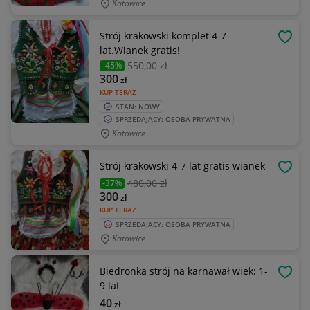
Katowice
Strój krakowski komplet 4-7
OBSE
lat.Wianek gratis!
550
,00 zł
-45%
300
zł
KUP TERAZ
STAN: NOWY
SPRZEDAJĄCY: OSOBA PRYWATNA
Katowice
Strój krakowski 4-7 lat gratis wianek
OBSE
480
,00 zł
-37%
300
zł
KUP TERAZ
SPRZEDAJĄCY: OSOBA PRYWATNA
Katowice
Biedronka strój na karnawał wiek: 1-
OBSE
9 lat
40
zł