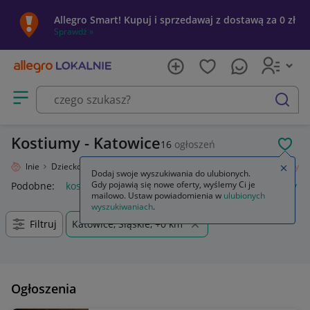
Allegro Smart! Kupuj i sprzedawaj z dostawą za 0 zł
Sprawdź »
Otwórz menu z kategoriami
szukaj
Kostiumy - Katowice
16
ogłoszeń
POL
ro Lokalnie
Dziecko
Okazje, przyjęcia
Kostiumy, przebrania
Kostiumy
Zamkn
Dodaj swoje wyszukiwania do ulubionych.
Gdy pojawią się nowe oferty, wyślemy Ci je
Podobne:
kostiumy damskie
kostium
garsonki i kostiumy
mailowo. Ustaw powiadomienia w
ulubionych
wyszukiwaniach
.
Filtruj
Katowice, Śląskie, +0 km
Ogłoszenia