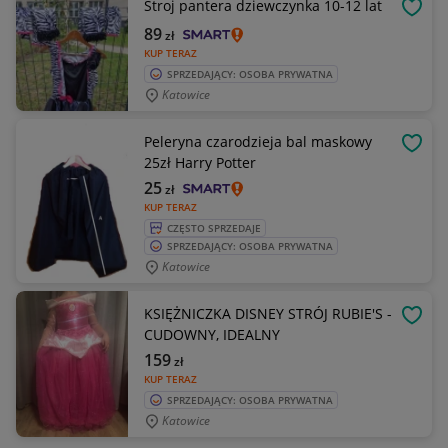
Stroj pantera dziewczynka 10-12 lat
OBSE
89
zł
KUP TERAZ
SPRZEDAJĄCY: OSOBA PRYWATNA
Katowice
Peleryna czarodzieja bal maskowy
OBSE
25zł Harry Potter
25
zł
KUP TERAZ
CZĘSTO SPRZEDAJE
SPRZEDAJĄCY: OSOBA PRYWATNA
Katowice
KSIĘŻNICZKA DISNEY STRÓJ RUBIE'S -
OBSE
CUDOWNY, IDEALNY
159
zł
KUP TERAZ
SPRZEDAJĄCY: OSOBA PRYWATNA
Katowice