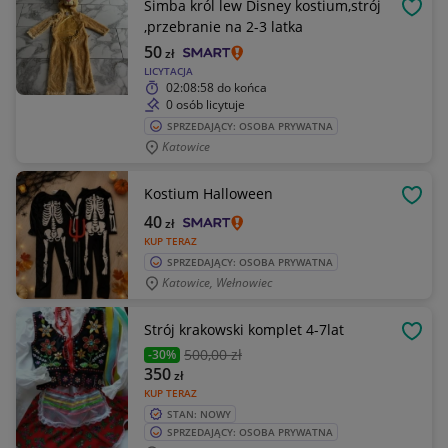
Simba król lew Disney kostium,strój
OBSE
,przebranie na 2-3 latka
50
zł
LICYTACJA
02:08:58
do końca
0 osób licytuje
SPRZEDAJĄCY: OSOBA PRYWATNA
Katowice
Kostium Halloween
OBSE
40
zł
KUP TERAZ
SPRZEDAJĄCY: OSOBA PRYWATNA
Katowice, Wełnowiec
Strój krakowski komplet 4-7lat
OBSE
500
,00 zł
-30%
350
zł
KUP TERAZ
STAN: NOWY
SPRZEDAJĄCY: OSOBA PRYWATNA