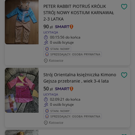
PETER RABBIT PIOTRUŚ KRÓLIK
OBSE
STRÓJ NOWY KOSTIUM KARNAWAŁ
2-3 LATKA
90
zł
LICYTACJA
00:15:56
do końca
0 osób licytuje
STAN: NOWY
SPRZEDAJĄCY: OSOBA PRYWATNA
Katowice
Strój Orientalna księżniczka Kimono
OBSE
Gejsza przebranie , wiek 3-4 lata
50
zł
LICYTACJA
02:09:21
do końca
0 osób licytuje
STAN: NOWY
SPRZEDAJĄCY: OSOBA PRYWATNA
Katowice