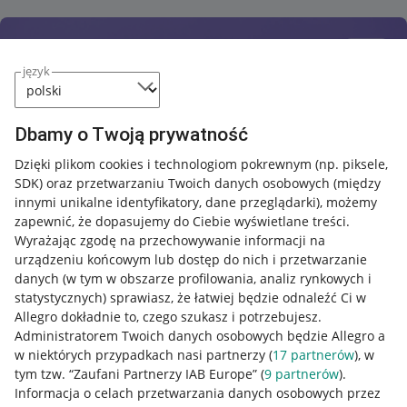
język
Dbamy o Twoją prywatność
Dzięki plikom cookies i technologiom pokrewnym
(np. piksele,
SDK)
oraz przetwarzaniu Twoich danych osobowych
(między
innymi unikalne identyfikatory, dane przeglądarki)
, możemy
zapewnić, że dopasujemy do Ciebie wyświetlane treści.
Wyrażając zgodę na przechowywanie informacji na
urządzeniu końcowym lub dostęp do nich i przetwarzanie
danych (w tym w obszarze profilowania, analiz rynkowych i
statystycznych) sprawiasz, że łatwiej będzie odnaleźć Ci w
Allegro dokładnie to, czego szukasz i potrzebujesz.
Administratorem Twoich danych osobowych będzie Allegro a
w niektórych przypadkach nasi partnerzy (
17
partnerów
), w
tym tzw. “Zaufani Partnerzy IAB Europe” (
9
partnerów
).
Przydatne informacje
Informacja o celach przetwarzania danych osobowych przez