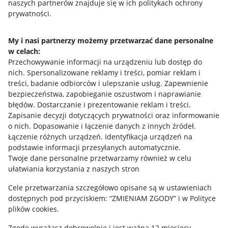
naszych partnerów znajduje się w ich politykach ochrony
prywatności.
Jak to działa
Napisz do nas
My i nasi partnerzy możemy przetwarzać dane personalne
w celach:
Allegro Gadane dla sprzedających
Przechowywanie informacji na urządzeniu lub dostęp do
Allegro Gadane dla kupujących
nich
.
Spersonalizowane reklamy i treści, pomiar reklam i
treści, badanie odbiorców i ulepszanie usług
.
Zapewnienie
Mapa miejscowości
bezpieczeństwa, zapobieganie oszustwom i naprawianie
błędów
.
Dostarczanie i prezentowanie reklam i treści
.
Informacje prawne
Zapisanie decyzji dotyczących prywatności oraz informowanie
o nich
.
Dopasowanie i łączenie danych z innych źródeł
.
Regulamin
Łączenie różnych urządzeń
.
Identyfikacja urządzeń na
podstawie informacji przesyłanych automatycznie
.
Polityka plików "cookies"
Twoje dane personalne przetwarzamy również w celu
ułatwiania korzystania z naszych stron
Ustawienia plików "cookies"
Cele przetwarzania szczegółowo opisane są w ustawieniach
Udostępnianie lokalizacji
dostępnych pod przyciskiem: “ZMIENIAM ZGODY” i w Polityce
Informacje dla Aktu o Usługach Cyfrowych
plików cookies.
Zgodę wyrażasz dobrowolnie i jest ważna 12 miesięcy.