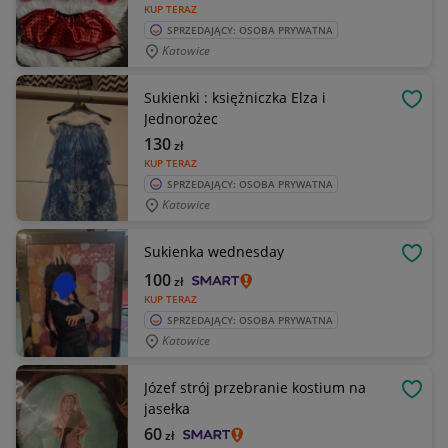
KUP TERAZ
SPRZEDAJĄCY: OSOBA PRYWATNA
Katowice
Sukienki : księżniczka Elza i
OBSE
Jednorożec
130
zł
KUP TERAZ
SPRZEDAJĄCY: OSOBA PRYWATNA
Katowice
Sukienka wednesday
OBSE
100
zł
KUP TERAZ
SPRZEDAJĄCY: OSOBA PRYWATNA
Katowice
Józef strój przebranie kostium na
OBSE
jasełka
60
zł