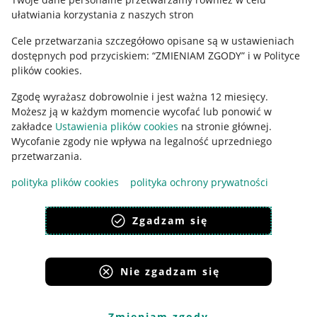
ułatwiania korzystania z naszych stron
Ustawienia plików "cookies"
Cele przetwarzania szczegółowo opisane są w ustawieniach
Udostępnianie lokalizacji
dostępnych pod przyciskiem: “ZMIENIAM ZGODY” i w Polityce
Informacje dla Aktu o Usługach Cyfrowych
plików cookies.
Zgodę wyrażasz dobrowolnie i jest ważna 12 miesięcy.
Pobierz aplikację
Możesz ją w każdym momencie wycofać lub ponowić w
zakładce
Ustawienia plików cookies
na stronie głównej.
Wycofanie zgody nie wpływa na legalność uprzedniego
przetwarzania.
polityka plików cookies
polityka ochrony prywatności
Zgadzam się
Nie zgadzam się
Korzystanie z serwisu oznacza akceptację
regulaminu
.
Zmieniam zgody