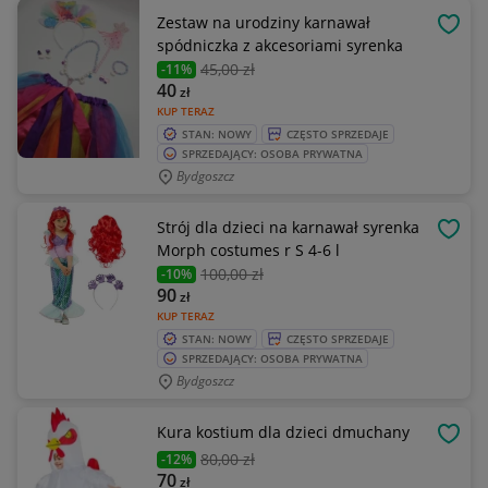
Zestaw na urodziny karnawał
OBSE
spódniczka z akcesoriami syrenka
45
,00 zł
-11%
40
zł
KUP TERAZ
STAN: NOWY
CZĘSTO SPRZEDAJE
SPRZEDAJĄCY: OSOBA PRYWATNA
Bydgoszcz
Strój dla dzieci na karnawał syrenka
OBSE
Morph costumes r S 4-6 l
100
,00 zł
-10%
90
zł
KUP TERAZ
STAN: NOWY
CZĘSTO SPRZEDAJE
SPRZEDAJĄCY: OSOBA PRYWATNA
Bydgoszcz
Kura kostium dla dzieci dmuchany
OBSE
80
,00 zł
-12%
70
zł