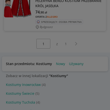
PELERYNA BERŁO KOSTIUM PRZEBRANIE
KRÓL JASEŁKA
74
,90
zł
OFERTA Z
ALLEGRO
SPRZEDAJĄCY: OSOBA PRYWATNA
Bydgoszcz
Wybierz stronę:
Następna strona
z
1
Stan przedmiotu: Kostiumy
Nowy
Używany
Zobacz w innej lokalizacji
"Kostiumy"
Kostiumy Inowrocław
(4)
Kostiumy Świecie
(5)
Kostiumy Tuchola
(4)