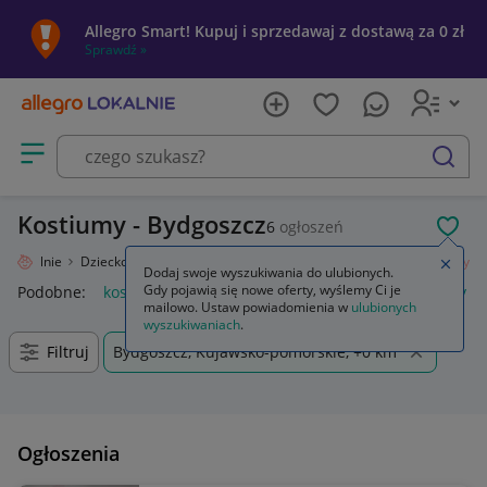
Allegro Smart! Kupuj i sprzedawaj z dostawą za 0 zł
Sprawdź »
Otwórz menu z kategoriami
szukaj
Kostiumy - Bydgoszcz
6
ogłoszeń
POL
ro Lokalnie
Dziecko
Okazje, przyjęcia
Kostiumy, przebrania
Kostiumy
Zamkn
Dodaj swoje wyszukiwania do ulubionych.
Gdy pojawią się nowe oferty, wyślemy Ci je
Podobne:
kostiumy damskie
kostium
garsonki i kostiumy
mailowo. Ustaw powiadomienia w
ulubionych
wyszukiwaniach
.
Filtruj
Bydgoszcz, Kujawsko-pomorskie, +0 km
Ogłoszenia