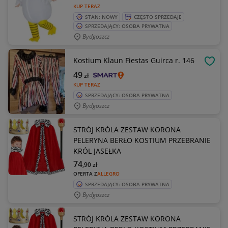
KUP TERAZ
STAN: NOWY
CZĘSTO SPRZEDAJE
SPRZEDAJĄCY: OSOBA PRYWATNA
Bydgoszcz
Kostium Klaun Fiestas Guirca r. 146
OBSE
49
zł
KUP TERAZ
SPRZEDAJĄCY: OSOBA PRYWATNA
Bydgoszcz
STRÓJ KRÓLA ZESTAW KORONA
PELERYNA BERŁO KOSTIUM PRZEBRANIE
KRÓL JASEŁKA
74
,90
zł
OFERTA Z
ALLEGRO
SPRZEDAJĄCY: OSOBA PRYWATNA
Bydgoszcz
STRÓJ KRÓLA ZESTAW KORONA