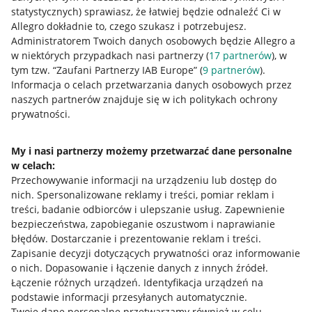
statystycznych) sprawiasz, że łatwiej będzie odnaleźć Ci w
Allegro dokładnie to, czego szukasz i potrzebujesz.
Administratorem Twoich danych osobowych będzie Allegro a
w niektórych przypadkach nasi partnerzy (
17
partnerów
), w
tym tzw. “Zaufani Partnerzy IAB Europe” (
9
partnerów
).
Przydatne informacje
Informacja o celach przetwarzania danych osobowych przez
naszych partnerów znajduje się w ich politykach ochrony
prywatności.
Jak to działa
Napisz do nas
My i nasi partnerzy możemy przetwarzać dane personalne
w celach:
Allegro Gadane dla sprzedających
Przechowywanie informacji na urządzeniu lub dostęp do
Allegro Gadane dla kupujących
nich
.
Spersonalizowane reklamy i treści, pomiar reklam i
treści, badanie odbiorców i ulepszanie usług
.
Zapewnienie
Mapa miejscowości
bezpieczeństwa, zapobieganie oszustwom i naprawianie
błędów
.
Dostarczanie i prezentowanie reklam i treści
.
Informacje prawne
Zapisanie decyzji dotyczących prywatności oraz informowanie
o nich
.
Dopasowanie i łączenie danych z innych źródeł
.
Regulamin
Łączenie różnych urządzeń
.
Identyfikacja urządzeń na
podstawie informacji przesyłanych automatycznie
.
Polityka plików "cookies"
Twoje dane personalne przetwarzamy również w celu